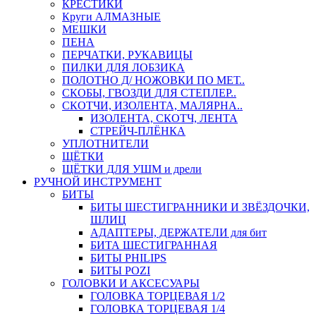
КРЕСТИКИ
Круги АЛМАЗНЫЕ
МЕШКИ
ПЕНА
ПЕРЧАТКИ, РУКАВИЦЫ
ПИЛКИ ДЛЯ ЛОБЗИКА
ПОЛОТНО Д/ НОЖОВКИ ПО МЕТ..
СКОБЫ, ГВОЗДИ ДЛЯ СТЕПЛЕР..
СКОТЧИ, ИЗОЛЕНТА, МАЛЯРНА..
ИЗОЛЕНТА, СКОТЧ, ЛЕНТА
СТРЕЙЧ-ПЛЁНКА
УПЛОТНИТЕЛИ
ЩЁТКИ
ЩЁТКИ ДЛЯ УШМ и дрели
РУЧНОЙ ИНСТРУМЕНТ
БИТЫ
БИТЫ ШЕСТИГРАННИКИ И ЗВЁЗДОЧКИ,
ШЛИЦ
АДАПТЕРЫ, ДЕРЖАТЕЛИ для бит
БИТА ШЕСТИГРАННАЯ
БИТЫ PHILIPS
БИТЫ POZI
ГОЛОВКИ И АКСЕСУАРЫ
ГОЛОВКА ТОРЦЕВАЯ 1/2
ГОЛОВКА ТОРЦЕВАЯ 1/4