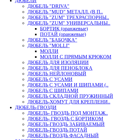
ДЮБЕЛИ
ДЮБЕЛЬ "DRIVA"
ДЮБЕЛЬ "MUD" МЕТАЛЛ. (В П..
ДЮБЕЛЬ "ZUM" ТРЕХРАСПОРНЫ..
ДЮБЕЛЬ "ZUM" УНИВЕРСАЛЬНЫ..
БОРТИК (оранжевые)
ПОТАЙ (оранжевые)
ДЮБЕЛЬ "БАБОЧКА"
ДЮБЕЛЬ "МOLLI"
МОЛЛИ
МОЛЛИ С ПРЯМЫМ КРЮКОМ
ДЮБЕЛЬ ДЛЯ ИЗОЛЯЦИИ
ДЮБЕЛЬ ДЛЯ ПЕНОБЛОКА
ДЮБЕЛЬ НЕЙЛОНОВЫЙ
ДЮБЕЛЬ С УСАМИ
ДЮБЕЛЬ С УСАМИ И ШИПАМИ (..
ДЮБЕЛЬ С ШИПАМИ
ДЮБЕЛЬ СКЛАДНОЙ ПРУЖИННЫЙ
ДЮБЕЛЬ-ХОМУТ ДЛЯ КРЕПЛЕНИ..
ДЮБЕЛЬ-ГВОЗДИ
ДЮБЕЛЬ- ГВОЗДЬ ПОД МОНТАЖ..
ДЮБЕЛЬ- ГВОЗДЬ С БОРТИКОМ
ДЮБЕЛЬ-ГВОЗДЬ ЗАБИВАЕМЫЙ
ДЮБЕЛЬ-ГВОЗДЬ ПОТАЙ
ДЮБЕЛЬ-ГВОЗДЬ ФАСАДНЫЙ