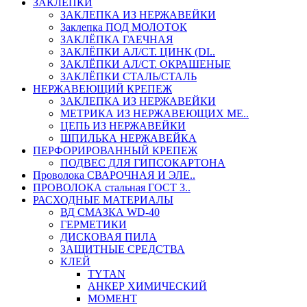
ЗАКЛЕПКИ
ЗАКЛЕПКА ИЗ НЕРЖАВЕЙКИ
Заклепка ПОД МОЛОТОК
ЗАКЛЁПКА ГАЕЧНАЯ
ЗАКЛЁПКИ АЛ/СТ. ЦИНК (DI..
ЗАКЛЁПКИ АЛ/СТ. ОКРАШЕНЫЕ
ЗАКЛЁПКИ СТАЛЬ/СТАЛЬ
НЕРЖАВЕЮЩИЙ КРЕПЕЖ
ЗАКЛЕПКА ИЗ НЕРЖАВЕЙКИ
МЕТРИКА ИЗ НЕРЖАВЕЮЩИХ МЕ..
ЦЕПЬ ИЗ НЕРЖАВЕЙКИ
ШПИЛЬКА НЕРЖАВЕЙКА
ПЕРФОРИРОВАННЫЙ КРЕПЕЖ
ПОДВЕС ДЛЯ ГИПСОКАРТОНА
Проволока СВАРОЧНАЯ И ЭЛЕ..
ПРОВОЛОКА стальная ГОСТ 3..
РАСХОДНЫЕ МАТЕРИАЛЫ
ВД СМАЗКА WD-40
ГЕРМЕТИКИ
ДИСКОВАЯ ПИЛА
ЗАЩИТНЫЕ СРЕДСТВА
КЛЕЙ
TYTAN
АНКЕР ХИМИЧЕСКИЙ
МОМЕНТ