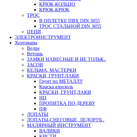
КРЮК-КОЛЬЦО
КРЮК-КРЮК
ТРОС
В ОПЛЕТКЕ ПВХ DIN 3055
ТРОС СТАЛЬНОЙ DIN 3055
ЦЕПИ
ЭЛЕКТРОИНСТРУМЕНТ
Хозтовары
Ведра
Ветошь
ЗАМКИ НАВЕСНЫЕ И НЕ ТОЛЬК..
ЗАСОВ
КЕЛЬМА, МАСТЕРКИ
КРАСКИ, ГРУНТ,ЛАКИ
Грунт по МЕТАЛЛУ
Краска аэрозоль
КРАСКИ, ГРУНТ,ЛАКИ
НЦ
ПРОПИТКА ПО ДЕРЕВУ
ПФ
ЛОПАТЫ
ЛОПАТЫ-СНЕГОВЫЕ, ЛЕДОРУБ..
МАЛЯРНЫЙ ИНСТРУМЕНТ
ВАЛИКИ
КИСТИ