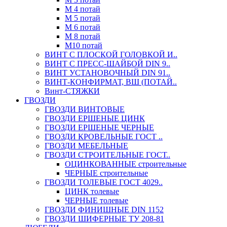
М 4 потай
М 5 потай
М 6 потай
М 8 потай
М10 потай
ВИНТ С ПЛОСКОЙ ГОЛОВКОЙ И..
ВИНТ С ПРЕСС-ШАЙБОЙ DIN 9..
ВИНТ УСТАНОВОЧНЫЙ DIN 91..
ВИНТ-КОНФИРМАТ, ВШ (ПОТАЙ..
Винт-СТЯЖКИ
ГВОЗДИ
ГВОЗДИ ВИНТОВЫЕ
ГВОЗДИ ЕРШЕНЫЕ ЦИНК
ГВОЗДИ ЕРШЕНЫЕ ЧЕРНЫЕ
ГВОЗДИ КРОВЕЛЬНЫЕ ГОСТ ..
ГВОЗДИ МЕБЕЛЬНЫЕ
ГВОЗДИ СТРОИТЕЛЬНЫЕ ГОСТ..
ОЦИНКОВАННЫЕ строительные
ЧЕРНЫЕ строительные
ГВОЗДИ ТОЛЕВЫЕ ГОСТ 4029..
ЦИНК толевые
ЧЕРНЫЕ толевые
ГВОЗДИ ФИНИШНЫЕ DIN 1152
ГВОЗДИ ШИФЕРНЫЕ ТУ 208-81