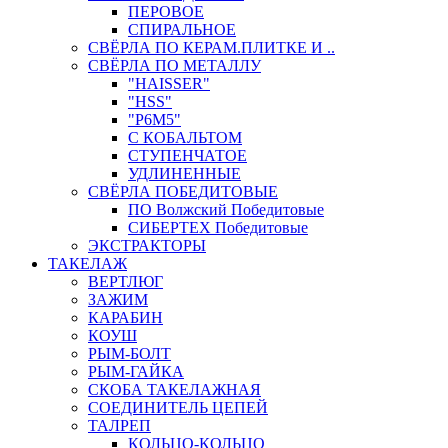
ПЕРОВОЕ
СПИРАЛЬНОЕ
СВЁРЛА ПО КЕРАМ.ПЛИТКЕ И ..
СВЁРЛА ПО МЕТАЛЛУ
"HAISSER"
"HSS"
"Р6М5"
С КОБАЛЬТОМ
СТУПЕНЧАТОЕ
УДЛИНЕННЫЕ
СВЁРЛА ПОБЕДИТОВЫЕ
ПО Волжский Победитовые
СИБЕРТЕХ Победитовые
ЭКСТРАКТОРЫ
ТАКЕЛАЖ
ВЕРТЛЮГ
ЗАЖИМ
КАРАБИН
КОУШ
РЫМ-БОЛТ
РЫМ-ГАЙКА
СКОБА ТАКЕЛАЖНАЯ
СОЕДИНИТЕЛЬ ЦЕПЕЙ
ТАЛРЕП
КОЛЬЦО-КОЛЬЦО