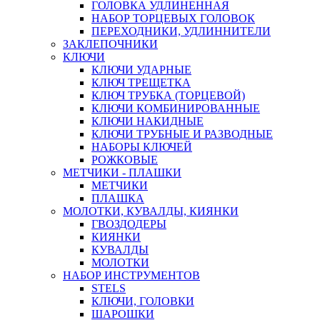
ГОЛОВКА УДЛИНЕННАЯ
НАБОР ТОРЦЕВЫХ ГОЛОВОК
ПЕРЕХОДНИКИ, УДЛИННИТЕЛИ
ЗАКЛЕПОЧНИКИ
КЛЮЧИ
КЛЮЧИ УДАРНЫЕ
КЛЮЧ ТРЕЩЕТКА
КЛЮЧ ТРУБКА (ТОРЦЕВОЙ)
КЛЮЧИ КОМБИНИРОВАННЫЕ
КЛЮЧИ НАКИДНЫЕ
КЛЮЧИ ТРУБНЫЕ И РАЗВОДНЫЕ
НАБОРЫ КЛЮЧЕЙ
РОЖКОВЫЕ
МЕТЧИКИ - ПЛАШКИ
МЕТЧИКИ
ПЛАШКА
МОЛОТКИ, КУВАЛДЫ, КИЯНКИ
ГВОЗДОДЕРЫ
КИЯНКИ
КУВАЛДЫ
МОЛОТКИ
НАБОР ИНСТРУМЕНТОВ
STELS
КЛЮЧИ, ГОЛОВКИ
ШАРОШКИ