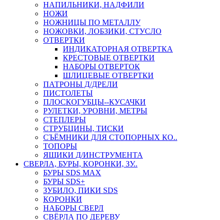
НАПИЛЬНИКИ, НАДФИЛИ
НОЖИ
НОЖНИЦЫ ПО МЕТАЛЛУ
НОЖОВКИ, ЛОБЗИКИ, СТУСЛО
ОТВЕРТКИ
ИНДИКАТОРНАЯ ОТВЕРТКА
КРЕСТОВЫЕ ОТВЕРТКИ
НАБОРЫ ОТВЕРТОК
ШЛИЦЕВЫЕ ОТВЕРТКИ
ПАТРОНЫ Д/ДРЕЛИ
ПИСТОЛЕТЫ
ПЛОСКОГУБЦЫ--КУСАЧКИ
РУЛЕТКИ, УРОВНИ, МЕТРЫ
СТЕПЛЕРЫ
СТРУБЦИНЫ, ТИСКИ
СЪЁМНИКИ ДЛЯ СТОПОРНЫХ КО..
ТОПОРЫ
ЯЩИКИ Д/ИНСТРУМЕНТА
СВЕРЛА, БУРЫ, КОРОНКИ, ЗУ..
БУРЫ SDS MAX
БУРЫ SDS+
ЗУБИЛО, ПИКИ SDS
КОРОНКИ
НАБОРЫ СВЕРЛ
СВЁРЛА ПО ДЕРЕВУ