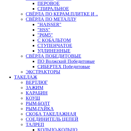
ПЕРОВОЕ
СПИРАЛЬНОЕ
СВЁРЛА ПО КЕРАМ.ПЛИТКЕ И ..
СВЁРЛА ПО МЕТАЛЛУ
"HAISSER"
"HSS"
"Р6М5"
С КОБАЛЬТОМ
СТУПЕНЧАТОЕ
УДЛИНЕННЫЕ
СВЁРЛА ПОБЕДИТОВЫЕ
ПО Волжский Победитовые
СИБЕРТЕХ Победитовые
ЭКСТРАКТОРЫ
ТАКЕЛАЖ
ВЕРТЛЮГ
ЗАЖИМ
КАРАБИН
КОУШ
РЫМ-БОЛТ
РЫМ-ГАЙКА
СКОБА ТАКЕЛАЖНАЯ
СОЕДИНИТЕЛЬ ЦЕПЕЙ
ТАЛРЕП
КОЛЬЦО-КОЛЬЦО