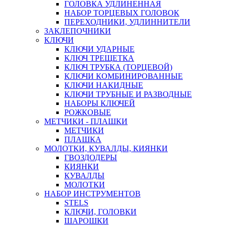
ГОЛОВКА УДЛИНЕННАЯ
НАБОР ТОРЦЕВЫХ ГОЛОВОК
ПЕРЕХОДНИКИ, УДЛИННИТЕЛИ
ЗАКЛЕПОЧНИКИ
КЛЮЧИ
КЛЮЧИ УДАРНЫЕ
КЛЮЧ ТРЕЩЕТКА
КЛЮЧ ТРУБКА (ТОРЦЕВОЙ)
КЛЮЧИ КОМБИНИРОВАННЫЕ
КЛЮЧИ НАКИДНЫЕ
КЛЮЧИ ТРУБНЫЕ И РАЗВОДНЫЕ
НАБОРЫ КЛЮЧЕЙ
РОЖКОВЫЕ
МЕТЧИКИ - ПЛАШКИ
МЕТЧИКИ
ПЛАШКА
МОЛОТКИ, КУВАЛДЫ, КИЯНКИ
ГВОЗДОДЕРЫ
КИЯНКИ
КУВАЛДЫ
МОЛОТКИ
НАБОР ИНСТРУМЕНТОВ
STELS
КЛЮЧИ, ГОЛОВКИ
ШАРОШКИ