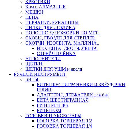
КРЕСТИКИ
Круги АЛМАЗНЫЕ
МЕШКИ
ПЕНА
ПЕРЧАТКИ, РУКАВИЦЫ
ПИЛКИ ДЛЯ ЛОБЗИКА
ПОЛОТНО Д/ НОЖОВКИ ПО МЕТ..
СКОБЫ, ГВОЗДИ ДЛЯ СТЕПЛЕР..
СКОТЧИ, ИЗОЛЕНТА, МАЛЯРНА..
ИЗОЛЕНТА, СКОТЧ, ЛЕНТА
СТРЕЙЧ-ПЛЁНКА
УПЛОТНИТЕЛИ
ЩЁТКИ
ЩЁТКИ ДЛЯ УШМ и дрели
РУЧНОЙ ИНСТРУМЕНТ
БИТЫ
БИТЫ ШЕСТИГРАННИКИ И ЗВЁЗДОЧКИ,
ШЛИЦ
АДАПТЕРЫ, ДЕРЖАТЕЛИ для бит
БИТА ШЕСТИГРАННАЯ
БИТЫ PHILIPS
БИТЫ POZI
ГОЛОВКИ И АКСЕСУАРЫ
ГОЛОВКА ТОРЦЕВАЯ 1/2
ГОЛОВКА ТОРЦЕВАЯ 1/4