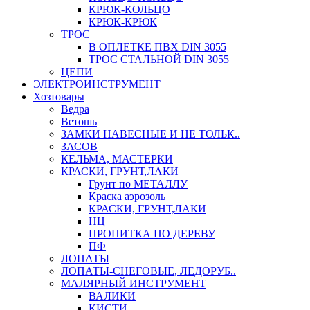
КРЮК-КОЛЬЦО
КРЮК-КРЮК
ТРОС
В ОПЛЕТКЕ ПВХ DIN 3055
ТРОС СТАЛЬНОЙ DIN 3055
ЦЕПИ
ЭЛЕКТРОИНСТРУМЕНТ
Хозтовары
Ведра
Ветошь
ЗАМКИ НАВЕСНЫЕ И НЕ ТОЛЬК..
ЗАСОВ
КЕЛЬМА, МАСТЕРКИ
КРАСКИ, ГРУНТ,ЛАКИ
Грунт по МЕТАЛЛУ
Краска аэрозоль
КРАСКИ, ГРУНТ,ЛАКИ
НЦ
ПРОПИТКА ПО ДЕРЕВУ
ПФ
ЛОПАТЫ
ЛОПАТЫ-СНЕГОВЫЕ, ЛЕДОРУБ..
МАЛЯРНЫЙ ИНСТРУМЕНТ
ВАЛИКИ
КИСТИ