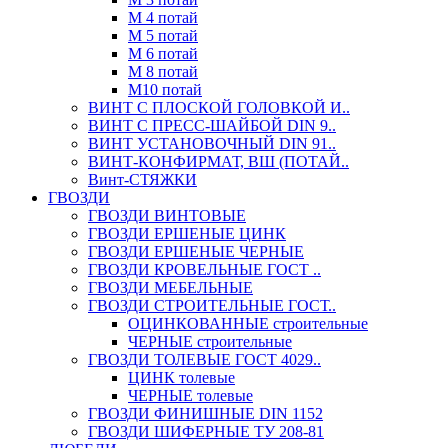
М 4 потай
М 5 потай
М 6 потай
М 8 потай
М10 потай
ВИНТ С ПЛОСКОЙ ГОЛОВКОЙ И..
ВИНТ С ПРЕСС-ШАЙБОЙ DIN 9..
ВИНТ УСТАНОВОЧНЫЙ DIN 91..
ВИНТ-КОНФИРМАТ, ВШ (ПОТАЙ..
Винт-СТЯЖКИ
ГВОЗДИ
ГВОЗДИ ВИНТОВЫЕ
ГВОЗДИ ЕРШЕНЫЕ ЦИНК
ГВОЗДИ ЕРШЕНЫЕ ЧЕРНЫЕ
ГВОЗДИ КРОВЕЛЬНЫЕ ГОСТ ..
ГВОЗДИ МЕБЕЛЬНЫЕ
ГВОЗДИ СТРОИТЕЛЬНЫЕ ГОСТ..
ОЦИНКОВАННЫЕ строительные
ЧЕРНЫЕ строительные
ГВОЗДИ ТОЛЕВЫЕ ГОСТ 4029..
ЦИНК толевые
ЧЕРНЫЕ толевые
ГВОЗДИ ФИНИШНЫЕ DIN 1152
ГВОЗДИ ШИФЕРНЫЕ ТУ 208-81