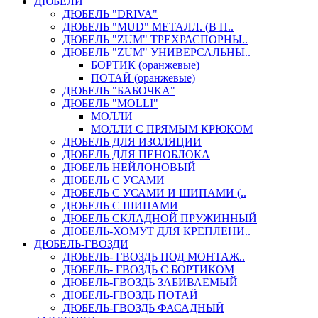
ДЮБЕЛИ
ДЮБЕЛЬ "DRIVA"
ДЮБЕЛЬ "MUD" МЕТАЛЛ. (В П..
ДЮБЕЛЬ "ZUM" ТРЕХРАСПОРНЫ..
ДЮБЕЛЬ "ZUM" УНИВЕРСАЛЬНЫ..
БОРТИК (оранжевые)
ПОТАЙ (оранжевые)
ДЮБЕЛЬ "БАБОЧКА"
ДЮБЕЛЬ "МOLLI"
МОЛЛИ
МОЛЛИ С ПРЯМЫМ КРЮКОМ
ДЮБЕЛЬ ДЛЯ ИЗОЛЯЦИИ
ДЮБЕЛЬ ДЛЯ ПЕНОБЛОКА
ДЮБЕЛЬ НЕЙЛОНОВЫЙ
ДЮБЕЛЬ С УСАМИ
ДЮБЕЛЬ С УСАМИ И ШИПАМИ (..
ДЮБЕЛЬ С ШИПАМИ
ДЮБЕЛЬ СКЛАДНОЙ ПРУЖИННЫЙ
ДЮБЕЛЬ-ХОМУТ ДЛЯ КРЕПЛЕНИ..
ДЮБЕЛЬ-ГВОЗДИ
ДЮБЕЛЬ- ГВОЗДЬ ПОД МОНТАЖ..
ДЮБЕЛЬ- ГВОЗДЬ С БОРТИКОМ
ДЮБЕЛЬ-ГВОЗДЬ ЗАБИВАЕМЫЙ
ДЮБЕЛЬ-ГВОЗДЬ ПОТАЙ
ДЮБЕЛЬ-ГВОЗДЬ ФАСАДНЫЙ