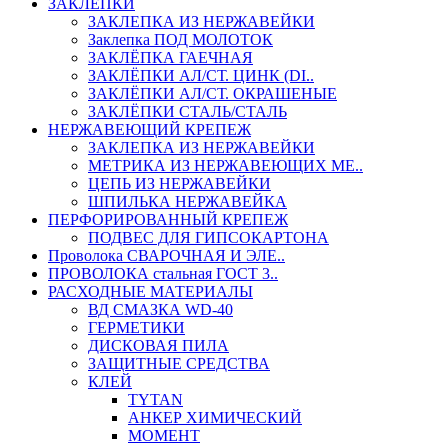
ЗАКЛЕПКИ
ЗАКЛЕПКА ИЗ НЕРЖАВЕЙКИ
Заклепка ПОД МОЛОТОК
ЗАКЛЁПКА ГАЕЧНАЯ
ЗАКЛЁПКИ АЛ/СТ. ЦИНК (DI..
ЗАКЛЁПКИ АЛ/СТ. ОКРАШЕНЫЕ
ЗАКЛЁПКИ СТАЛЬ/СТАЛЬ
НЕРЖАВЕЮЩИЙ КРЕПЕЖ
ЗАКЛЕПКА ИЗ НЕРЖАВЕЙКИ
МЕТРИКА ИЗ НЕРЖАВЕЮЩИХ МЕ..
ЦЕПЬ ИЗ НЕРЖАВЕЙКИ
ШПИЛЬКА НЕРЖАВЕЙКА
ПЕРФОРИРОВАННЫЙ КРЕПЕЖ
ПОДВЕС ДЛЯ ГИПСОКАРТОНА
Проволока СВАРОЧНАЯ И ЭЛЕ..
ПРОВОЛОКА стальная ГОСТ 3..
РАСХОДНЫЕ МАТЕРИАЛЫ
ВД СМАЗКА WD-40
ГЕРМЕТИКИ
ДИСКОВАЯ ПИЛА
ЗАЩИТНЫЕ СРЕДСТВА
КЛЕЙ
TYTAN
АНКЕР ХИМИЧЕСКИЙ
МОМЕНТ