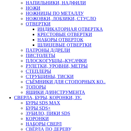
НАПИЛЬНИКИ, НАДФИЛИ
НОЖИ
НОЖНИЦЫ ПО МЕТАЛЛУ
НОЖОВКИ, ЛОБЗИКИ, СТУСЛО
ОТВЕРТКИ
ИНДИКАТОРНАЯ ОТВЕРТКА
КРЕСТОВЫЕ ОТВЕРТКИ
НАБОРЫ ОТВЕРТОК
ШЛИЦЕВЫЕ ОТВЕРТКИ
ПАТРОНЫ Д/ДРЕЛИ
ПИСТОЛЕТЫ
ПЛОСКОГУБЦЫ--КУСАЧКИ
РУЛЕТКИ, УРОВНИ, МЕТРЫ
СТЕПЛЕРЫ
СТРУБЦИНЫ, ТИСКИ
СЪЁМНИКИ ДЛЯ СТОПОРНЫХ КО..
ТОПОРЫ
ЯЩИКИ Д/ИНСТРУМЕНТА
СВЕРЛА, БУРЫ, КОРОНКИ, ЗУ..
БУРЫ SDS MAX
БУРЫ SDS+
ЗУБИЛО, ПИКИ SDS
КОРОНКИ
НАБОРЫ СВЕРЛ
СВЁРЛА ПО ДЕРЕВУ