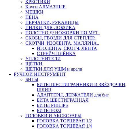
КРЕСТИКИ
Круги АЛМАЗНЫЕ
МЕШКИ
ПЕНА
ПЕРЧАТКИ, РУКАВИЦЫ
ПИЛКИ ДЛЯ ЛОБЗИКА
ПОЛОТНО Д/ НОЖОВКИ ПО МЕТ..
СКОБЫ, ГВОЗДИ ДЛЯ СТЕПЛЕР..
СКОТЧИ, ИЗОЛЕНТА, МАЛЯРНА..
ИЗОЛЕНТА, СКОТЧ, ЛЕНТА
СТРЕЙЧ-ПЛЁНКА
УПЛОТНИТЕЛИ
ЩЁТКИ
ЩЁТКИ ДЛЯ УШМ и дрели
РУЧНОЙ ИНСТРУМЕНТ
БИТЫ
БИТЫ ШЕСТИГРАННИКИ И ЗВЁЗДОЧКИ,
ШЛИЦ
АДАПТЕРЫ, ДЕРЖАТЕЛИ для бит
БИТА ШЕСТИГРАННАЯ
БИТЫ PHILIPS
БИТЫ POZI
ГОЛОВКИ И АКСЕСУАРЫ
ГОЛОВКА ТОРЦЕВАЯ 1/2
ГОЛОВКА ТОРЦЕВАЯ 1/4