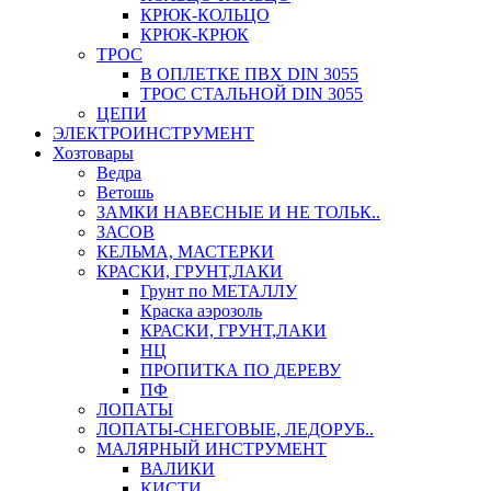
КРЮК-КОЛЬЦО
КРЮК-КРЮК
ТРОС
В ОПЛЕТКЕ ПВХ DIN 3055
ТРОС СТАЛЬНОЙ DIN 3055
ЦЕПИ
ЭЛЕКТРОИНСТРУМЕНТ
Хозтовары
Ведра
Ветошь
ЗАМКИ НАВЕСНЫЕ И НЕ ТОЛЬК..
ЗАСОВ
КЕЛЬМА, МАСТЕРКИ
КРАСКИ, ГРУНТ,ЛАКИ
Грунт по МЕТАЛЛУ
Краска аэрозоль
КРАСКИ, ГРУНТ,ЛАКИ
НЦ
ПРОПИТКА ПО ДЕРЕВУ
ПФ
ЛОПАТЫ
ЛОПАТЫ-СНЕГОВЫЕ, ЛЕДОРУБ..
МАЛЯРНЫЙ ИНСТРУМЕНТ
ВАЛИКИ
КИСТИ