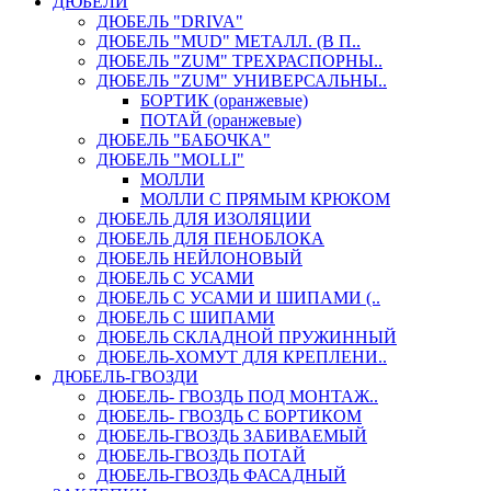
ДЮБЕЛИ
ДЮБЕЛЬ "DRIVA"
ДЮБЕЛЬ "MUD" МЕТАЛЛ. (В П..
ДЮБЕЛЬ "ZUM" ТРЕХРАСПОРНЫ..
ДЮБЕЛЬ "ZUM" УНИВЕРСАЛЬНЫ..
БОРТИК (оранжевые)
ПОТАЙ (оранжевые)
ДЮБЕЛЬ "БАБОЧКА"
ДЮБЕЛЬ "МOLLI"
МОЛЛИ
МОЛЛИ С ПРЯМЫМ КРЮКОМ
ДЮБЕЛЬ ДЛЯ ИЗОЛЯЦИИ
ДЮБЕЛЬ ДЛЯ ПЕНОБЛОКА
ДЮБЕЛЬ НЕЙЛОНОВЫЙ
ДЮБЕЛЬ С УСАМИ
ДЮБЕЛЬ С УСАМИ И ШИПАМИ (..
ДЮБЕЛЬ С ШИПАМИ
ДЮБЕЛЬ СКЛАДНОЙ ПРУЖИННЫЙ
ДЮБЕЛЬ-ХОМУТ ДЛЯ КРЕПЛЕНИ..
ДЮБЕЛЬ-ГВОЗДИ
ДЮБЕЛЬ- ГВОЗДЬ ПОД МОНТАЖ..
ДЮБЕЛЬ- ГВОЗДЬ С БОРТИКОМ
ДЮБЕЛЬ-ГВОЗДЬ ЗАБИВАЕМЫЙ
ДЮБЕЛЬ-ГВОЗДЬ ПОТАЙ
ДЮБЕЛЬ-ГВОЗДЬ ФАСАДНЫЙ