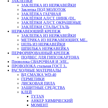
ЗАКЛЕПКИ
ЗАКЛЕПКА ИЗ НЕРЖАВЕЙКИ
Заклепка ПОД МОЛОТОК
ЗАКЛЁПКА ГАЕЧНАЯ
ЗАКЛЁПКИ АЛ/СТ. ЦИНК (DI..
ЗАКЛЁПКИ АЛ/СТ. ОКРАШЕНЫЕ
ЗАКЛЁПКИ СТАЛЬ/СТАЛЬ
НЕРЖАВЕЮЩИЙ КРЕПЕЖ
ЗАКЛЕПКА ИЗ НЕРЖАВЕЙКИ
МЕТРИКА ИЗ НЕРЖАВЕЮЩИХ МЕ..
ЦЕПЬ ИЗ НЕРЖАВЕЙКИ
ШПИЛЬКА НЕРЖАВЕЙКА
ПЕРФОРИРОВАННЫЙ КРЕПЕЖ
ПОДВЕС ДЛЯ ГИПСОКАРТОНА
Проволока СВАРОЧНАЯ И ЭЛЕ..
ПРОВОЛОКА стальная ГОСТ 3..
РАСХОДНЫЕ МАТЕРИАЛЫ
ВД СМАЗКА WD-40
ГЕРМЕТИКИ
ДИСКОВАЯ ПИЛА
ЗАЩИТНЫЕ СРЕДСТВА
КЛЕЙ
TYTAN
АНКЕР ХИМИЧЕСКИЙ
МОМЕНТ