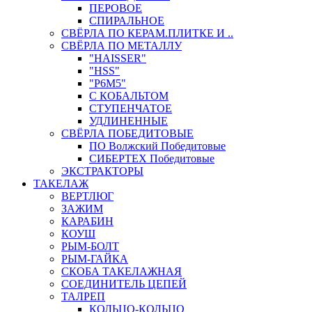
ПЕРОВОЕ
СПИРАЛЬНОЕ
СВЁРЛА ПО КЕРАМ.ПЛИТКЕ И ..
СВЁРЛА ПО МЕТАЛЛУ
"HAISSER"
"HSS"
"Р6М5"
С КОБАЛЬТОМ
СТУПЕНЧАТОЕ
УДЛИНЕННЫЕ
СВЁРЛА ПОБЕДИТОВЫЕ
ПО Волжский Победитовые
СИБЕРТЕХ Победитовые
ЭКСТРАКТОРЫ
ТАКЕЛАЖ
ВЕРТЛЮГ
ЗАЖИМ
КАРАБИН
КОУШ
РЫМ-БОЛТ
РЫМ-ГАЙКА
СКОБА ТАКЕЛАЖНАЯ
СОЕДИНИТЕЛЬ ЦЕПЕЙ
ТАЛРЕП
КОЛЬЦО-КОЛЬЦО