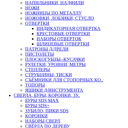
НАПИЛЬНИКИ, НАДФИЛИ
НОЖИ
НОЖНИЦЫ ПО МЕТАЛЛУ
НОЖОВКИ, ЛОБЗИКИ, СТУСЛО
ОТВЕРТКИ
ИНДИКАТОРНАЯ ОТВЕРТКА
КРЕСТОВЫЕ ОТВЕРТКИ
НАБОРЫ ОТВЕРТОК
ШЛИЦЕВЫЕ ОТВЕРТКИ
ПАТРОНЫ Д/ДРЕЛИ
ПИСТОЛЕТЫ
ПЛОСКОГУБЦЫ--КУСАЧКИ
РУЛЕТКИ, УРОВНИ, МЕТРЫ
СТЕПЛЕРЫ
СТРУБЦИНЫ, ТИСКИ
СЪЁМНИКИ ДЛЯ СТОПОРНЫХ КО..
ТОПОРЫ
ЯЩИКИ Д/ИНСТРУМЕНТА
СВЕРЛА, БУРЫ, КОРОНКИ, ЗУ..
БУРЫ SDS MAX
БУРЫ SDS+
ЗУБИЛО, ПИКИ SDS
КОРОНКИ
НАБОРЫ СВЕРЛ
СВЁРЛА ПО ДЕРЕВУ