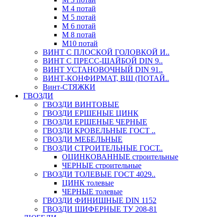
М 4 потай
М 5 потай
М 6 потай
М 8 потай
М10 потай
ВИНТ С ПЛОСКОЙ ГОЛОВКОЙ И..
ВИНТ С ПРЕСС-ШАЙБОЙ DIN 9..
ВИНТ УСТАНОВОЧНЫЙ DIN 91..
ВИНТ-КОНФИРМАТ, ВШ (ПОТАЙ..
Винт-СТЯЖКИ
ГВОЗДИ
ГВОЗДИ ВИНТОВЫЕ
ГВОЗДИ ЕРШЕНЫЕ ЦИНК
ГВОЗДИ ЕРШЕНЫЕ ЧЕРНЫЕ
ГВОЗДИ КРОВЕЛЬНЫЕ ГОСТ ..
ГВОЗДИ МЕБЕЛЬНЫЕ
ГВОЗДИ СТРОИТЕЛЬНЫЕ ГОСТ..
ОЦИНКОВАННЫЕ строительные
ЧЕРНЫЕ строительные
ГВОЗДИ ТОЛЕВЫЕ ГОСТ 4029..
ЦИНК толевые
ЧЕРНЫЕ толевые
ГВОЗДИ ФИНИШНЫЕ DIN 1152
ГВОЗДИ ШИФЕРНЫЕ ТУ 208-81