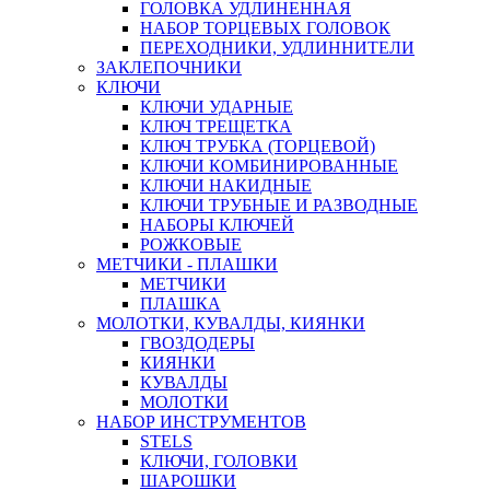
ГОЛОВКА УДЛИНЕННАЯ
НАБОР ТОРЦЕВЫХ ГОЛОВОК
ПЕРЕХОДНИКИ, УДЛИННИТЕЛИ
ЗАКЛЕПОЧНИКИ
КЛЮЧИ
КЛЮЧИ УДАРНЫЕ
КЛЮЧ ТРЕЩЕТКА
КЛЮЧ ТРУБКА (ТОРЦЕВОЙ)
КЛЮЧИ КОМБИНИРОВАННЫЕ
КЛЮЧИ НАКИДНЫЕ
КЛЮЧИ ТРУБНЫЕ И РАЗВОДНЫЕ
НАБОРЫ КЛЮЧЕЙ
РОЖКОВЫЕ
МЕТЧИКИ - ПЛАШКИ
МЕТЧИКИ
ПЛАШКА
МОЛОТКИ, КУВАЛДЫ, КИЯНКИ
ГВОЗДОДЕРЫ
КИЯНКИ
КУВАЛДЫ
МОЛОТКИ
НАБОР ИНСТРУМЕНТОВ
STELS
КЛЮЧИ, ГОЛОВКИ
ШАРОШКИ