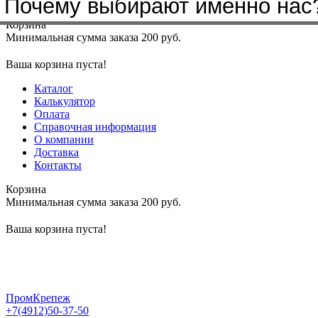
Бренды, с которыми мы работа
Почему выбирают именно нас
Меню
+7(4912)50-37-50
sbit@krep62.ru
Корзина
Минимальная сумма заказа 200 руб.
Ваша корзина пуста!
Каталог
Калькулятор
Оплата
Справочная информация
О компании
Доставка
Контакты
Корзина
Минимальная сумма заказа 200 руб.
Ваша корзина пуста!
ПромКрепеж
+7(4912)50-37-50