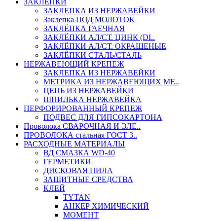
ЗАКЛЕПКИ
ЗАКЛЕПКА ИЗ НЕРЖАВЕЙКИ
Заклепка ПОД МОЛОТОК
ЗАКЛЁПКА ГАЕЧНАЯ
ЗАКЛЁПКИ АЛ/СТ. ЦИНК (DI..
ЗАКЛЁПКИ АЛ/СТ. ОКРАШЕНЫЕ
ЗАКЛЁПКИ СТАЛЬ/СТАЛЬ
НЕРЖАВЕЮЩИЙ КРЕПЕЖ
ЗАКЛЕПКА ИЗ НЕРЖАВЕЙКИ
МЕТРИКА ИЗ НЕРЖАВЕЮЩИХ МЕ..
ЦЕПЬ ИЗ НЕРЖАВЕЙКИ
ШПИЛЬКА НЕРЖАВЕЙКА
ПЕРФОРИРОВАННЫЙ КРЕПЕЖ
ПОДВЕС ДЛЯ ГИПСОКАРТОНА
Проволока СВАРОЧНАЯ И ЭЛЕ..
ПРОВОЛОКА стальная ГОСТ 3..
РАСХОДНЫЕ МАТЕРИАЛЫ
ВД СМАЗКА WD-40
ГЕРМЕТИКИ
ДИСКОВАЯ ПИЛА
ЗАЩИТНЫЕ СРЕДСТВА
КЛЕЙ
TYTAN
АНКЕР ХИМИЧЕСКИЙ
МОМЕНТ