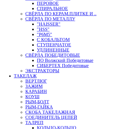
ПЕРОВОЕ
СПИРАЛЬНОЕ
СВЁРЛА ПО КЕРАМ.ПЛИТКЕ И ..
СВЁРЛА ПО МЕТАЛЛУ
"HAISSER"
"HSS"
"Р6М5"
С КОБАЛЬТОМ
СТУПЕНЧАТОЕ
УДЛИНЕННЫЕ
СВЁРЛА ПОБЕДИТОВЫЕ
ПО Волжский Победитовые
СИБЕРТЕХ Победитовые
ЭКСТРАКТОРЫ
ТАКЕЛАЖ
ВЕРТЛЮГ
ЗАЖИМ
КАРАБИН
КОУШ
РЫМ-БОЛТ
РЫМ-ГАЙКА
СКОБА ТАКЕЛАЖНАЯ
СОЕДИНИТЕЛЬ ЦЕПЕЙ
ТАЛРЕП
КОЛЬЦО-КОЛЬЦО