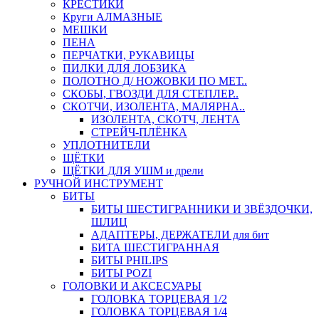
КРЕСТИКИ
Круги АЛМАЗНЫЕ
МЕШКИ
ПЕНА
ПЕРЧАТКИ, РУКАВИЦЫ
ПИЛКИ ДЛЯ ЛОБЗИКА
ПОЛОТНО Д/ НОЖОВКИ ПО МЕТ..
СКОБЫ, ГВОЗДИ ДЛЯ СТЕПЛЕР..
СКОТЧИ, ИЗОЛЕНТА, МАЛЯРНА..
ИЗОЛЕНТА, СКОТЧ, ЛЕНТА
СТРЕЙЧ-ПЛЁНКА
УПЛОТНИТЕЛИ
ЩЁТКИ
ЩЁТКИ ДЛЯ УШМ и дрели
РУЧНОЙ ИНСТРУМЕНТ
БИТЫ
БИТЫ ШЕСТИГРАННИКИ И ЗВЁЗДОЧКИ,
ШЛИЦ
АДАПТЕРЫ, ДЕРЖАТЕЛИ для бит
БИТА ШЕСТИГРАННАЯ
БИТЫ PHILIPS
БИТЫ POZI
ГОЛОВКИ И АКСЕСУАРЫ
ГОЛОВКА ТОРЦЕВАЯ 1/2
ГОЛОВКА ТОРЦЕВАЯ 1/4