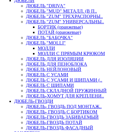
ДЮБЕЛИ
ДЮБЕЛЬ "DRIVA"
ДЮБЕЛЬ "MUD" МЕТАЛЛ. (В П..
ДЮБЕЛЬ "ZUM" ТРЕХРАСПОРНЫ..
ДЮБЕЛЬ "ZUM" УНИВЕРСАЛЬНЫ..
БОРТИК (оранжевые)
ПОТАЙ (оранжевые)
ДЮБЕЛЬ "БАБОЧКА"
ДЮБЕЛЬ "МOLLI"
МОЛЛИ
МОЛЛИ С ПРЯМЫМ КРЮКОМ
ДЮБЕЛЬ ДЛЯ ИЗОЛЯЦИИ
ДЮБЕЛЬ ДЛЯ ПЕНОБЛОКА
ДЮБЕЛЬ НЕЙЛОНОВЫЙ
ДЮБЕЛЬ С УСАМИ
ДЮБЕЛЬ С УСАМИ И ШИПАМИ (..
ДЮБЕЛЬ С ШИПАМИ
ДЮБЕЛЬ СКЛАДНОЙ ПРУЖИННЫЙ
ДЮБЕЛЬ-ХОМУТ ДЛЯ КРЕПЛЕНИ..
ДЮБЕЛЬ-ГВОЗДИ
ДЮБЕЛЬ- ГВОЗДЬ ПОД МОНТАЖ..
ДЮБЕЛЬ- ГВОЗДЬ С БОРТИКОМ
ДЮБЕЛЬ-ГВОЗДЬ ЗАБИВАЕМЫЙ
ДЮБЕЛЬ-ГВОЗДЬ ПОТАЙ
ДЮБЕЛЬ-ГВОЗДЬ ФАСАДНЫЙ