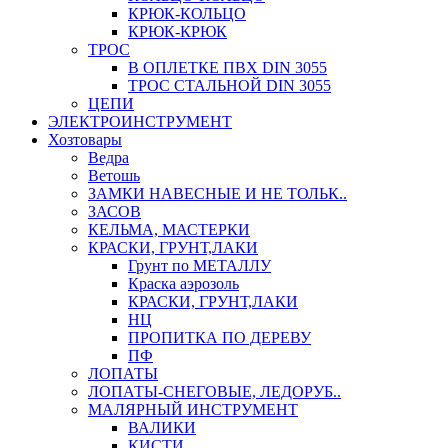
КРЮК-КОЛЬЦО
КРЮК-КРЮК
ТРОС
В ОПЛЕТКЕ ПВХ DIN 3055
ТРОС СТАЛЬНОЙ DIN 3055
ЦЕПИ
ЭЛЕКТРОИНСТРУМЕНТ
Хозтовары
Ведра
Ветошь
ЗАМКИ НАВЕСНЫЕ И НЕ ТОЛЬК..
ЗАСОВ
КЕЛЬМА, МАСТЕРКИ
КРАСКИ, ГРУНТ,ЛАКИ
Грунт по МЕТАЛЛУ
Краска аэрозоль
КРАСКИ, ГРУНТ,ЛАКИ
НЦ
ПРОПИТКА ПО ДЕРЕВУ
ПФ
ЛОПАТЫ
ЛОПАТЫ-СНЕГОВЫЕ, ЛЕДОРУБ..
МАЛЯРНЫЙ ИНСТРУМЕНТ
ВАЛИКИ
КИСТИ