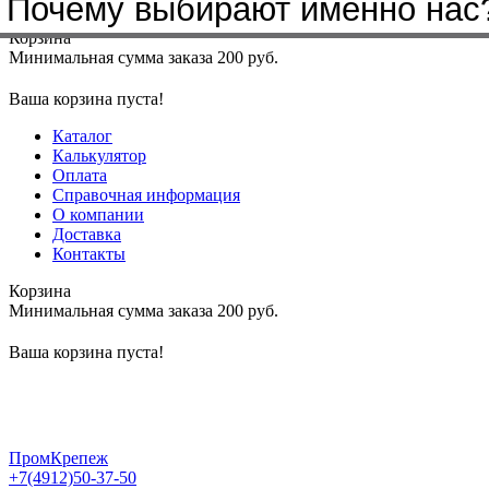
Бренды, с которыми мы работа
Почему выбирают именно нас
Меню
+7(4912)50-37-50
sbit@krep62.ru
Корзина
Минимальная сумма заказа 200 руб.
Ваша корзина пуста!
Каталог
Калькулятор
Оплата
Справочная информация
О компании
Доставка
Контакты
Корзина
Минимальная сумма заказа 200 руб.
Ваша корзина пуста!
ПромКрепеж
+7(4912)50-37-50