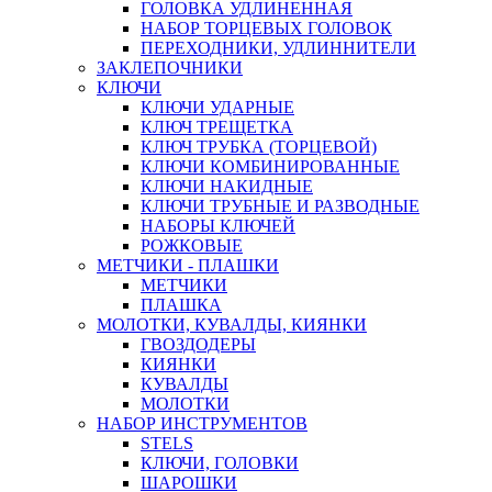
ГОЛОВКА УДЛИНЕННАЯ
НАБОР ТОРЦЕВЫХ ГОЛОВОК
ПЕРЕХОДНИКИ, УДЛИННИТЕЛИ
ЗАКЛЕПОЧНИКИ
КЛЮЧИ
КЛЮЧИ УДАРНЫЕ
КЛЮЧ ТРЕЩЕТКА
КЛЮЧ ТРУБКА (ТОРЦЕВОЙ)
КЛЮЧИ КОМБИНИРОВАННЫЕ
КЛЮЧИ НАКИДНЫЕ
КЛЮЧИ ТРУБНЫЕ И РАЗВОДНЫЕ
НАБОРЫ КЛЮЧЕЙ
РОЖКОВЫЕ
МЕТЧИКИ - ПЛАШКИ
МЕТЧИКИ
ПЛАШКА
МОЛОТКИ, КУВАЛДЫ, КИЯНКИ
ГВОЗДОДЕРЫ
КИЯНКИ
КУВАЛДЫ
МОЛОТКИ
НАБОР ИНСТРУМЕНТОВ
STELS
КЛЮЧИ, ГОЛОВКИ
ШАРОШКИ