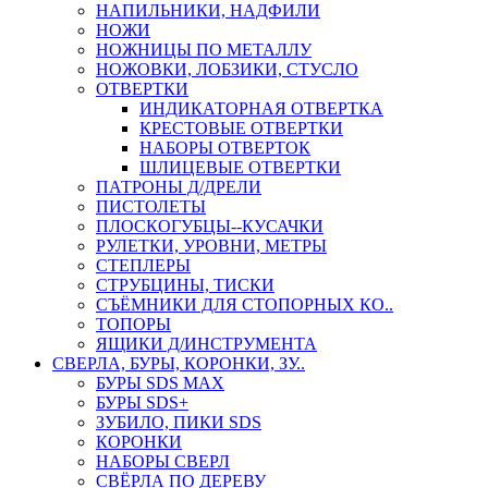
НАПИЛЬНИКИ, НАДФИЛИ
НОЖИ
НОЖНИЦЫ ПО МЕТАЛЛУ
НОЖОВКИ, ЛОБЗИКИ, СТУСЛО
ОТВЕРТКИ
ИНДИКАТОРНАЯ ОТВЕРТКА
КРЕСТОВЫЕ ОТВЕРТКИ
НАБОРЫ ОТВЕРТОК
ШЛИЦЕВЫЕ ОТВЕРТКИ
ПАТРОНЫ Д/ДРЕЛИ
ПИСТОЛЕТЫ
ПЛОСКОГУБЦЫ--КУСАЧКИ
РУЛЕТКИ, УРОВНИ, МЕТРЫ
СТЕПЛЕРЫ
СТРУБЦИНЫ, ТИСКИ
СЪЁМНИКИ ДЛЯ СТОПОРНЫХ КО..
ТОПОРЫ
ЯЩИКИ Д/ИНСТРУМЕНТА
СВЕРЛА, БУРЫ, КОРОНКИ, ЗУ..
БУРЫ SDS MAX
БУРЫ SDS+
ЗУБИЛО, ПИКИ SDS
КОРОНКИ
НАБОРЫ СВЕРЛ
СВЁРЛА ПО ДЕРЕВУ