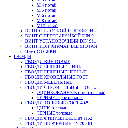
М 4 потай
М 5 потай
М 6 потай
М 8 потай
М10 потай
ВИНТ С ПЛОСКОЙ ГОЛОВКОЙ И..
ВИНТ С ПРЕСС-ШАЙБОЙ DIN 9..
ВИНТ УСТАНОВОЧНЫЙ DIN 91..
ВИНТ-КОНФИРМАТ, ВШ (ПОТАЙ..
Винт-СТЯЖКИ
ГВОЗДИ
ГВОЗДИ ВИНТОВЫЕ
ГВОЗДИ ЕРШЕНЫЕ ЦИНК
ГВОЗДИ ЕРШЕНЫЕ ЧЕРНЫЕ
ГВОЗДИ КРОВЕЛЬНЫЕ ГОСТ ..
ГВОЗДИ МЕБЕЛЬНЫЕ
ГВОЗДИ СТРОИТЕЛЬНЫЕ ГОСТ..
ОЦИНКОВАННЫЕ строительные
ЧЕРНЫЕ строительные
ГВОЗДИ ТОЛЕВЫЕ ГОСТ 4029..
ЦИНК толевые
ЧЕРНЫЕ толевые
ГВОЗДИ ФИНИШНЫЕ DIN 1152
ГВОЗДИ ШИФЕРНЫЕ ТУ 208-81