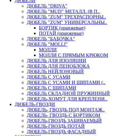
ДЮБЕЛИ
ДЮБЕЛЬ "DRIVA"
ДЮБЕЛЬ "MUD" МЕТАЛЛ. (В П..
ДЮБЕЛЬ "ZUM" ТРЕХРАСПОРНЫ..
ДЮБЕЛЬ "ZUM" УНИВЕРСАЛЬНЫ..
БОРТИК (оранжевые)
ПОТАЙ (оранжевые)
ДЮБЕЛЬ "БАБОЧКА"
ДЮБЕЛЬ "МOLLI"
МОЛЛИ
МОЛЛИ С ПРЯМЫМ КРЮКОМ
ДЮБЕЛЬ ДЛЯ ИЗОЛЯЦИИ
ДЮБЕЛЬ ДЛЯ ПЕНОБЛОКА
ДЮБЕЛЬ НЕЙЛОНОВЫЙ
ДЮБЕЛЬ С УСАМИ
ДЮБЕЛЬ С УСАМИ И ШИПАМИ (..
ДЮБЕЛЬ С ШИПАМИ
ДЮБЕЛЬ СКЛАДНОЙ ПРУЖИННЫЙ
ДЮБЕЛЬ-ХОМУТ ДЛЯ КРЕПЛЕНИ..
ДЮБЕЛЬ-ГВОЗДИ
ДЮБЕЛЬ- ГВОЗДЬ ПОД МОНТАЖ..
ДЮБЕЛЬ- ГВОЗДЬ С БОРТИКОМ
ДЮБЕЛЬ-ГВОЗДЬ ЗАБИВАЕМЫЙ
ДЮБЕЛЬ-ГВОЗДЬ ПОТАЙ
ДЮБЕЛЬ-ГВОЗДЬ ФАСАДНЫЙ