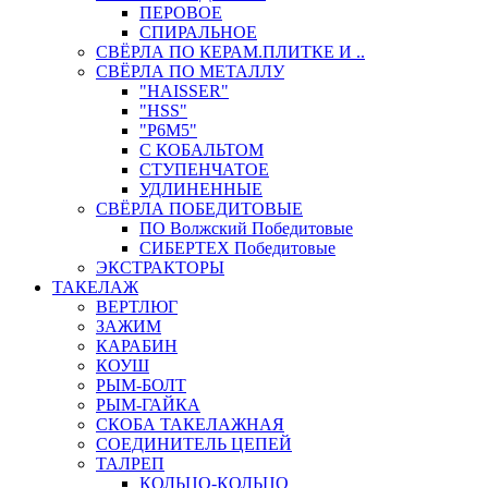
ПЕРОВОЕ
СПИРАЛЬНОЕ
СВЁРЛА ПО КЕРАМ.ПЛИТКЕ И ..
СВЁРЛА ПО МЕТАЛЛУ
"HAISSER"
"HSS"
"Р6М5"
С КОБАЛЬТОМ
СТУПЕНЧАТОЕ
УДЛИНЕННЫЕ
СВЁРЛА ПОБЕДИТОВЫЕ
ПО Волжский Победитовые
СИБЕРТЕХ Победитовые
ЭКСТРАКТОРЫ
ТАКЕЛАЖ
ВЕРТЛЮГ
ЗАЖИМ
КАРАБИН
КОУШ
РЫМ-БОЛТ
РЫМ-ГАЙКА
СКОБА ТАКЕЛАЖНАЯ
СОЕДИНИТЕЛЬ ЦЕПЕЙ
ТАЛРЕП
КОЛЬЦО-КОЛЬЦО