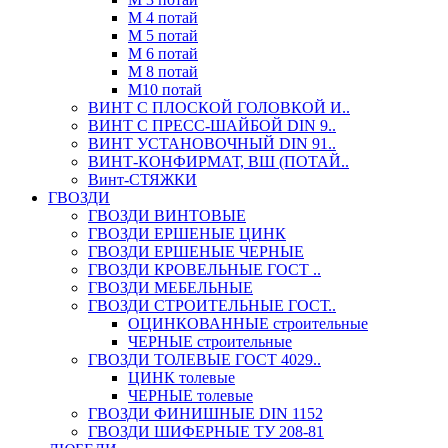
М 4 потай
М 5 потай
М 6 потай
М 8 потай
М10 потай
ВИНТ С ПЛОСКОЙ ГОЛОВКОЙ И..
ВИНТ С ПРЕСС-ШАЙБОЙ DIN 9..
ВИНТ УСТАНОВОЧНЫЙ DIN 91..
ВИНТ-КОНФИРМАТ, ВШ (ПОТАЙ..
Винт-СТЯЖКИ
ГВОЗДИ
ГВОЗДИ ВИНТОВЫЕ
ГВОЗДИ ЕРШЕНЫЕ ЦИНК
ГВОЗДИ ЕРШЕНЫЕ ЧЕРНЫЕ
ГВОЗДИ КРОВЕЛЬНЫЕ ГОСТ ..
ГВОЗДИ МЕБЕЛЬНЫЕ
ГВОЗДИ СТРОИТЕЛЬНЫЕ ГОСТ..
ОЦИНКОВАННЫЕ строительные
ЧЕРНЫЕ строительные
ГВОЗДИ ТОЛЕВЫЕ ГОСТ 4029..
ЦИНК толевые
ЧЕРНЫЕ толевые
ГВОЗДИ ФИНИШНЫЕ DIN 1152
ГВОЗДИ ШИФЕРНЫЕ ТУ 208-81