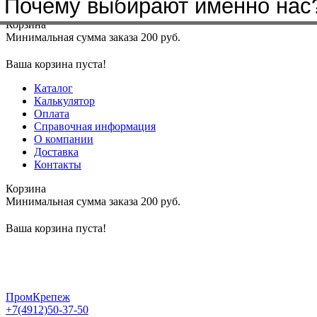
Бренды, с которыми мы работа
Почему выбирают именно нас
Меню
+7(4912)50-37-50
sbit@krep62.ru
Корзина
Минимальная сумма заказа 200 руб.
Ваша корзина пуста!
Каталог
Калькулятор
Оплата
Справочная информация
О компании
Доставка
Контакты
Корзина
Минимальная сумма заказа 200 руб.
Ваша корзина пуста!
ПромКрепеж
+7(4912)50-37-50