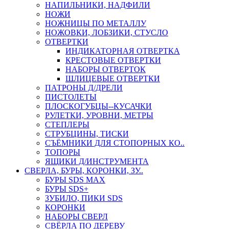
НАПИЛЬНИКИ, НАДФИЛИ
НОЖИ
НОЖНИЦЫ ПО МЕТАЛЛУ
НОЖОВКИ, ЛОБЗИКИ, СТУСЛО
ОТВЕРТКИ
ИНДИКАТОРНАЯ ОТВЕРТКА
КРЕСТОВЫЕ ОТВЕРТКИ
НАБОРЫ ОТВЕРТОК
ШЛИЦЕВЫЕ ОТВЕРТКИ
ПАТРОНЫ Д/ДРЕЛИ
ПИСТОЛЕТЫ
ПЛОСКОГУБЦЫ--КУСАЧКИ
РУЛЕТКИ, УРОВНИ, МЕТРЫ
СТЕПЛЕРЫ
СТРУБЦИНЫ, ТИСКИ
СЪЁМНИКИ ДЛЯ СТОПОРНЫХ КО..
ТОПОРЫ
ЯЩИКИ Д/ИНСТРУМЕНТА
СВЕРЛА, БУРЫ, КОРОНКИ, ЗУ..
БУРЫ SDS MAX
БУРЫ SDS+
ЗУБИЛО, ПИКИ SDS
КОРОНКИ
НАБОРЫ СВЕРЛ
СВЁРЛА ПО ДЕРЕВУ