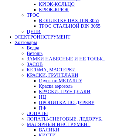
КРЮК-КОЛЬЦО
КРЮК-КРЮК
ТРОС
В ОПЛЕТКЕ ПВХ DIN 3055
ТРОС СТАЛЬНОЙ DIN 3055
ЦЕПИ
ЭЛЕКТРОИНСТРУМЕНТ
Хозтовары
Ведра
Ветошь
ЗАМКИ НАВЕСНЫЕ И НЕ ТОЛЬК..
ЗАСОВ
КЕЛЬМА, МАСТЕРКИ
КРАСКИ, ГРУНТ,ЛАКИ
Грунт по МЕТАЛЛУ
Краска аэрозоль
КРАСКИ, ГРУНТ,ЛАКИ
НЦ
ПРОПИТКА ПО ДЕРЕВУ
ПФ
ЛОПАТЫ
ЛОПАТЫ-СНЕГОВЫЕ, ЛЕДОРУБ..
МАЛЯРНЫЙ ИНСТРУМЕНТ
ВАЛИКИ
КИСТИ