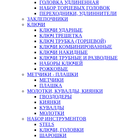
ГОЛОВКА УДЛИНЕННАЯ
НАБОР ТОРЦЕВЫХ ГОЛОВОК
ПЕРЕХОДНИКИ, УДЛИННИТЕЛИ
ЗАКЛЕПОЧНИКИ
КЛЮЧИ
КЛЮЧИ УДАРНЫЕ
КЛЮЧ ТРЕЩЕТКА
КЛЮЧ ТРУБКА (ТОРЦЕВОЙ)
КЛЮЧИ КОМБИНИРОВАННЫЕ
КЛЮЧИ НАКИДНЫЕ
КЛЮЧИ ТРУБНЫЕ И РАЗВОДНЫЕ
НАБОРЫ КЛЮЧЕЙ
РОЖКОВЫЕ
МЕТЧИКИ - ПЛАШКИ
МЕТЧИКИ
ПЛАШКА
МОЛОТКИ, КУВАЛДЫ, КИЯНКИ
ГВОЗДОДЕРЫ
КИЯНКИ
КУВАЛДЫ
МОЛОТКИ
НАБОР ИНСТРУМЕНТОВ
STELS
КЛЮЧИ, ГОЛОВКИ
ШАРОШКИ