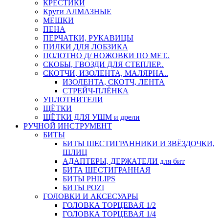
КРЕСТИКИ
Круги АЛМАЗНЫЕ
МЕШКИ
ПЕНА
ПЕРЧАТКИ, РУКАВИЦЫ
ПИЛКИ ДЛЯ ЛОБЗИКА
ПОЛОТНО Д/ НОЖОВКИ ПО МЕТ..
СКОБЫ, ГВОЗДИ ДЛЯ СТЕПЛЕР..
СКОТЧИ, ИЗОЛЕНТА, МАЛЯРНА..
ИЗОЛЕНТА, СКОТЧ, ЛЕНТА
СТРЕЙЧ-ПЛЁНКА
УПЛОТНИТЕЛИ
ЩЁТКИ
ЩЁТКИ ДЛЯ УШМ и дрели
РУЧНОЙ ИНСТРУМЕНТ
БИТЫ
БИТЫ ШЕСТИГРАННИКИ И ЗВЁЗДОЧКИ,
ШЛИЦ
АДАПТЕРЫ, ДЕРЖАТЕЛИ для бит
БИТА ШЕСТИГРАННАЯ
БИТЫ PHILIPS
БИТЫ POZI
ГОЛОВКИ И АКСЕСУАРЫ
ГОЛОВКА ТОРЦЕВАЯ 1/2
ГОЛОВКА ТОРЦЕВАЯ 1/4