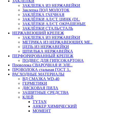
ЗАКЛЕПКИ
ЗАКЛЕПКА ИЗ НЕРЖАВЕЙКИ
Заклепка ПОД МОЛОТОК
ЗАКЛЁПКА ГАЕЧНАЯ
ЗАКЛЁПКИ АЛ/СТ. ЦИНК (DI..
ЗАКЛЁПКИ АЛ/СТ. ОКРАШЕНЫЕ
ЗАКЛЁПКИ СТАЛЬ/СТАЛЬ
НЕРЖАВЕЮЩИЙ КРЕПЕЖ
ЗАКЛЕПКА ИЗ НЕРЖАВЕЙКИ
МЕТРИКА ИЗ НЕРЖАВЕЮЩИХ МЕ..
ЦЕПЬ ИЗ НЕРЖАВЕЙКИ
ШПИЛЬКА НЕРЖАВЕЙКА
ПЕРФОРИРОВАННЫЙ КРЕПЕЖ
ПОДВЕС ДЛЯ ГИПСОКАРТОНА
Проволока СВАРОЧНАЯ И ЭЛЕ..
ПРОВОЛОКА стальная ГОСТ 3..
РАСХОДНЫЕ МАТЕРИАЛЫ
ВД СМАЗКА WD-40
ГЕРМЕТИКИ
ДИСКОВАЯ ПИЛА
ЗАЩИТНЫЕ СРЕДСТВА
КЛЕЙ
TYTAN
АНКЕР ХИМИЧЕСКИЙ
МОМЕНТ