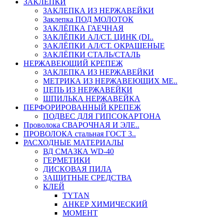
ЗАКЛЕПКИ
ЗАКЛЕПКА ИЗ НЕРЖАВЕЙКИ
Заклепка ПОД МОЛОТОК
ЗАКЛЁПКА ГАЕЧНАЯ
ЗАКЛЁПКИ АЛ/СТ. ЦИНК (DI..
ЗАКЛЁПКИ АЛ/СТ. ОКРАШЕНЫЕ
ЗАКЛЁПКИ СТАЛЬ/СТАЛЬ
НЕРЖАВЕЮЩИЙ КРЕПЕЖ
ЗАКЛЕПКА ИЗ НЕРЖАВЕЙКИ
МЕТРИКА ИЗ НЕРЖАВЕЮЩИХ МЕ..
ЦЕПЬ ИЗ НЕРЖАВЕЙКИ
ШПИЛЬКА НЕРЖАВЕЙКА
ПЕРФОРИРОВАННЫЙ КРЕПЕЖ
ПОДВЕС ДЛЯ ГИПСОКАРТОНА
Проволока СВАРОЧНАЯ И ЭЛЕ..
ПРОВОЛОКА стальная ГОСТ 3..
РАСХОДНЫЕ МАТЕРИАЛЫ
ВД СМАЗКА WD-40
ГЕРМЕТИКИ
ДИСКОВАЯ ПИЛА
ЗАЩИТНЫЕ СРЕДСТВА
КЛЕЙ
TYTAN
АНКЕР ХИМИЧЕСКИЙ
МОМЕНТ