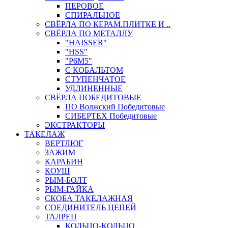
ПЕРОВОЕ
СПИРАЛЬНОЕ
СВЁРЛА ПО КЕРАМ.ПЛИТКЕ И ..
СВЁРЛА ПО МЕТАЛЛУ
"HAISSER"
"HSS"
"Р6М5"
С КОБАЛЬТОМ
СТУПЕНЧАТОЕ
УДЛИНЕННЫЕ
СВЁРЛА ПОБЕДИТОВЫЕ
ПО Волжский Победитовые
СИБЕРТЕХ Победитовые
ЭКСТРАКТОРЫ
ТАКЕЛАЖ
ВЕРТЛЮГ
ЗАЖИМ
КАРАБИН
КОУШ
РЫМ-БОЛТ
РЫМ-ГАЙКА
СКОБА ТАКЕЛАЖНАЯ
СОЕДИНИТЕЛЬ ЦЕПЕЙ
ТАЛРЕП
КОЛЬЦО-КОЛЬЦО