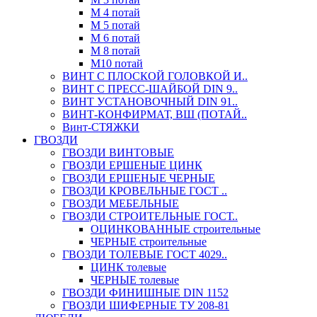
М 4 потай
М 5 потай
М 6 потай
М 8 потай
М10 потай
ВИНТ С ПЛОСКОЙ ГОЛОВКОЙ И..
ВИНТ С ПРЕСС-ШАЙБОЙ DIN 9..
ВИНТ УСТАНОВОЧНЫЙ DIN 91..
ВИНТ-КОНФИРМАТ, ВШ (ПОТАЙ..
Винт-СТЯЖКИ
ГВОЗДИ
ГВОЗДИ ВИНТОВЫЕ
ГВОЗДИ ЕРШЕНЫЕ ЦИНК
ГВОЗДИ ЕРШЕНЫЕ ЧЕРНЫЕ
ГВОЗДИ КРОВЕЛЬНЫЕ ГОСТ ..
ГВОЗДИ МЕБЕЛЬНЫЕ
ГВОЗДИ СТРОИТЕЛЬНЫЕ ГОСТ..
ОЦИНКОВАННЫЕ строительные
ЧЕРНЫЕ строительные
ГВОЗДИ ТОЛЕВЫЕ ГОСТ 4029..
ЦИНК толевые
ЧЕРНЫЕ толевые
ГВОЗДИ ФИНИШНЫЕ DIN 1152
ГВОЗДИ ШИФЕРНЫЕ ТУ 208-81