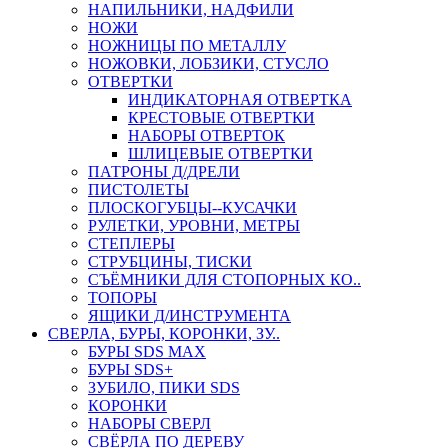
НАПИЛЬНИКИ, НАДФИЛИ
НОЖИ
НОЖНИЦЫ ПО МЕТАЛЛУ
НОЖОВКИ, ЛОБЗИКИ, СТУСЛО
ОТВЕРТКИ
ИНДИКАТОРНАЯ ОТВЕРТКА
КРЕСТОВЫЕ ОТВЕРТКИ
НАБОРЫ ОТВЕРТОК
ШЛИЦЕВЫЕ ОТВЕРТКИ
ПАТРОНЫ Д/ДРЕЛИ
ПИСТОЛЕТЫ
ПЛОСКОГУБЦЫ--КУСАЧКИ
РУЛЕТКИ, УРОВНИ, МЕТРЫ
СТЕПЛЕРЫ
СТРУБЦИНЫ, ТИСКИ
СЪЁМНИКИ ДЛЯ СТОПОРНЫХ КО..
ТОПОРЫ
ЯЩИКИ Д/ИНСТРУМЕНТА
СВЕРЛА, БУРЫ, КОРОНКИ, ЗУ..
БУРЫ SDS MAX
БУРЫ SDS+
ЗУБИЛО, ПИКИ SDS
КОРОНКИ
НАБОРЫ СВЕРЛ
СВЁРЛА ПО ДЕРЕВУ