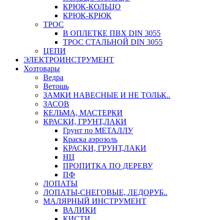
КРЮК-КОЛЬЦО
КРЮК-КРЮК
ТРОС
В ОПЛЕТКЕ ПВХ DIN 3055
ТРОС СТАЛЬНОЙ DIN 3055
ЦЕПИ
ЭЛЕКТРОИНСТРУМЕНТ
Хозтовары
Ведра
Ветошь
ЗАМКИ НАВЕСНЫЕ И НЕ ТОЛЬК..
ЗАСОВ
КЕЛЬМА, МАСТЕРКИ
КРАСКИ, ГРУНТ,ЛАКИ
Грунт по МЕТАЛЛУ
Краска аэрозоль
КРАСКИ, ГРУНТ,ЛАКИ
НЦ
ПРОПИТКА ПО ДЕРЕВУ
ПФ
ЛОПАТЫ
ЛОПАТЫ-СНЕГОВЫЕ, ЛЕДОРУБ..
МАЛЯРНЫЙ ИНСТРУМЕНТ
ВАЛИКИ
КИСТИ