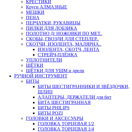
КРЕСТИКИ
Круги АЛМАЗНЫЕ
МЕШКИ
ПЕНА
ПЕРЧАТКИ, РУКАВИЦЫ
ПИЛКИ ДЛЯ ЛОБЗИКА
ПОЛОТНО Д/ НОЖОВКИ ПО МЕТ..
СКОБЫ, ГВОЗДИ ДЛЯ СТЕПЛЕР..
СКОТЧИ, ИЗОЛЕНТА, МАЛЯРНА..
ИЗОЛЕНТА, СКОТЧ, ЛЕНТА
СТРЕЙЧ-ПЛЁНКА
УПЛОТНИТЕЛИ
ЩЁТКИ
ЩЁТКИ ДЛЯ УШМ и дрели
РУЧНОЙ ИНСТРУМЕНТ
БИТЫ
БИТЫ ШЕСТИГРАННИКИ И ЗВЁЗДОЧКИ,
ШЛИЦ
АДАПТЕРЫ, ДЕРЖАТЕЛИ для бит
БИТА ШЕСТИГРАННАЯ
БИТЫ PHILIPS
БИТЫ POZI
ГОЛОВКИ И АКСЕСУАРЫ
ГОЛОВКА ТОРЦЕВАЯ 1/2
ГОЛОВКА ТОРЦЕВАЯ 1/4