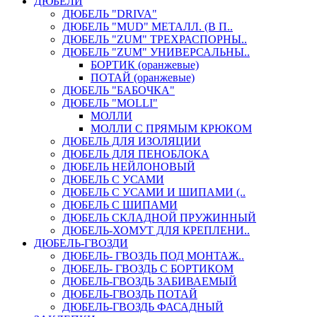
ДЮБЕЛИ
ДЮБЕЛЬ "DRIVA"
ДЮБЕЛЬ "MUD" МЕТАЛЛ. (В П..
ДЮБЕЛЬ "ZUM" ТРЕХРАСПОРНЫ..
ДЮБЕЛЬ "ZUM" УНИВЕРСАЛЬНЫ..
БОРТИК (оранжевые)
ПОТАЙ (оранжевые)
ДЮБЕЛЬ "БАБОЧКА"
ДЮБЕЛЬ "МOLLI"
МОЛЛИ
МОЛЛИ С ПРЯМЫМ КРЮКОМ
ДЮБЕЛЬ ДЛЯ ИЗОЛЯЦИИ
ДЮБЕЛЬ ДЛЯ ПЕНОБЛОКА
ДЮБЕЛЬ НЕЙЛОНОВЫЙ
ДЮБЕЛЬ С УСАМИ
ДЮБЕЛЬ С УСАМИ И ШИПАМИ (..
ДЮБЕЛЬ С ШИПАМИ
ДЮБЕЛЬ СКЛАДНОЙ ПРУЖИННЫЙ
ДЮБЕЛЬ-ХОМУТ ДЛЯ КРЕПЛЕНИ..
ДЮБЕЛЬ-ГВОЗДИ
ДЮБЕЛЬ- ГВОЗДЬ ПОД МОНТАЖ..
ДЮБЕЛЬ- ГВОЗДЬ С БОРТИКОМ
ДЮБЕЛЬ-ГВОЗДЬ ЗАБИВАЕМЫЙ
ДЮБЕЛЬ-ГВОЗДЬ ПОТАЙ
ДЮБЕЛЬ-ГВОЗДЬ ФАСАДНЫЙ