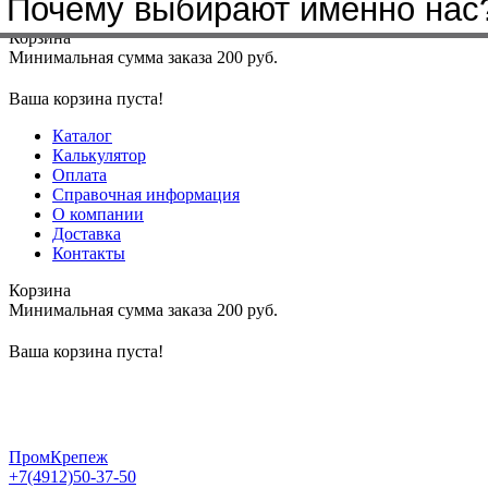
Бренды, с которыми мы работа
Почему выбирают именно нас
Меню
+7(4912)50-37-50
sbit@krep62.ru
Корзина
Минимальная сумма заказа 200 руб.
Ваша корзина пуста!
Каталог
Калькулятор
Оплата
Справочная информация
О компании
Доставка
Контакты
Корзина
Минимальная сумма заказа 200 руб.
Ваша корзина пуста!
ПромКрепеж
+7(4912)50-37-50