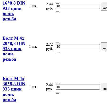
16*8,8 DIN
2.44
1 шт.
933 цинк
руб.
ко
полн.
резьба
Болт М 4х
20*8,8 DIN
2.72
1 шт.
933 цинк
руб.
ко
полн.
резьба
Болт М 4х
30*8,8 DIN
2.44
1 шт.
933 цинк
руб.
ко
полн.
резьба