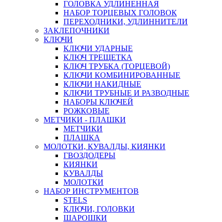
ГОЛОВКА УДЛИНЕННАЯ
НАБОР ТОРЦЕВЫХ ГОЛОВОК
ПЕРЕХОДНИКИ, УДЛИННИТЕЛИ
ЗАКЛЕПОЧНИКИ
КЛЮЧИ
КЛЮЧИ УДАРНЫЕ
КЛЮЧ ТРЕЩЕТКА
КЛЮЧ ТРУБКА (ТОРЦЕВОЙ)
КЛЮЧИ КОМБИНИРОВАННЫЕ
КЛЮЧИ НАКИДНЫЕ
КЛЮЧИ ТРУБНЫЕ И РАЗВОДНЫЕ
НАБОРЫ КЛЮЧЕЙ
РОЖКОВЫЕ
МЕТЧИКИ - ПЛАШКИ
МЕТЧИКИ
ПЛАШКА
МОЛОТКИ, КУВАЛДЫ, КИЯНКИ
ГВОЗДОДЕРЫ
КИЯНКИ
КУВАЛДЫ
МОЛОТКИ
НАБОР ИНСТРУМЕНТОВ
STELS
КЛЮЧИ, ГОЛОВКИ
ШАРОШКИ