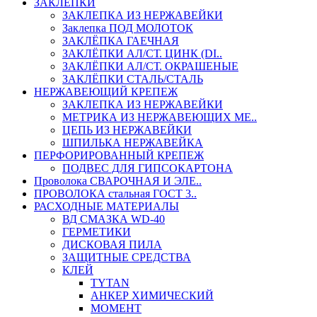
ЗАКЛЕПКИ
ЗАКЛЕПКА ИЗ НЕРЖАВЕЙКИ
Заклепка ПОД МОЛОТОК
ЗАКЛЁПКА ГАЕЧНАЯ
ЗАКЛЁПКИ АЛ/СТ. ЦИНК (DI..
ЗАКЛЁПКИ АЛ/СТ. ОКРАШЕНЫЕ
ЗАКЛЁПКИ СТАЛЬ/СТАЛЬ
НЕРЖАВЕЮЩИЙ КРЕПЕЖ
ЗАКЛЕПКА ИЗ НЕРЖАВЕЙКИ
МЕТРИКА ИЗ НЕРЖАВЕЮЩИХ МЕ..
ЦЕПЬ ИЗ НЕРЖАВЕЙКИ
ШПИЛЬКА НЕРЖАВЕЙКА
ПЕРФОРИРОВАННЫЙ КРЕПЕЖ
ПОДВЕС ДЛЯ ГИПСОКАРТОНА
Проволока СВАРОЧНАЯ И ЭЛЕ..
ПРОВОЛОКА стальная ГОСТ 3..
РАСХОДНЫЕ МАТЕРИАЛЫ
ВД СМАЗКА WD-40
ГЕРМЕТИКИ
ДИСКОВАЯ ПИЛА
ЗАЩИТНЫЕ СРЕДСТВА
КЛЕЙ
TYTAN
АНКЕР ХИМИЧЕСКИЙ
МОМЕНТ