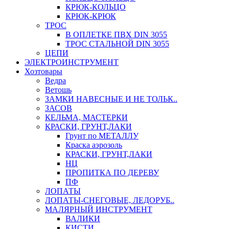
КРЮК-КОЛЬЦО
КРЮК-КРЮК
ТРОС
В ОПЛЕТКЕ ПВХ DIN 3055
ТРОС СТАЛЬНОЙ DIN 3055
ЦЕПИ
ЭЛЕКТРОИНСТРУМЕНТ
Хозтовары
Ведра
Ветошь
ЗАМКИ НАВЕСНЫЕ И НЕ ТОЛЬК..
ЗАСОВ
КЕЛЬМА, МАСТЕРКИ
КРАСКИ, ГРУНТ,ЛАКИ
Грунт по МЕТАЛЛУ
Краска аэрозоль
КРАСКИ, ГРУНТ,ЛАКИ
НЦ
ПРОПИТКА ПО ДЕРЕВУ
ПФ
ЛОПАТЫ
ЛОПАТЫ-СНЕГОВЫЕ, ЛЕДОРУБ..
МАЛЯРНЫЙ ИНСТРУМЕНТ
ВАЛИКИ
КИСТИ