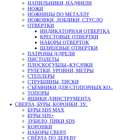
НАПИЛЬНИКИ, НАДФИЛИ
НОЖИ
НОЖНИЦЫ ПО МЕТАЛЛУ
НОЖОВКИ, ЛОБЗИКИ, СТУСЛО
ОТВЕРТКИ
ИНДИКАТОРНАЯ ОТВЕРТКА
КРЕСТОВЫЕ ОТВЕРТКИ
НАБОРЫ ОТВЕРТОК
ШЛИЦЕВЫЕ ОТВЕРТКИ
ПАТРОНЫ Д/ДРЕЛИ
ПИСТОЛЕТЫ
ПЛОСКОГУБЦЫ--КУСАЧКИ
РУЛЕТКИ, УРОВНИ, МЕТРЫ
СТЕПЛЕРЫ
СТРУБЦИНЫ, ТИСКИ
СЪЁМНИКИ ДЛЯ СТОПОРНЫХ КО..
ТОПОРЫ
ЯЩИКИ Д/ИНСТРУМЕНТА
СВЕРЛА, БУРЫ, КОРОНКИ, ЗУ..
БУРЫ SDS MAX
БУРЫ SDS+
ЗУБИЛО, ПИКИ SDS
КОРОНКИ
НАБОРЫ СВЕРЛ
СВЁРЛА ПО ДЕРЕВУ