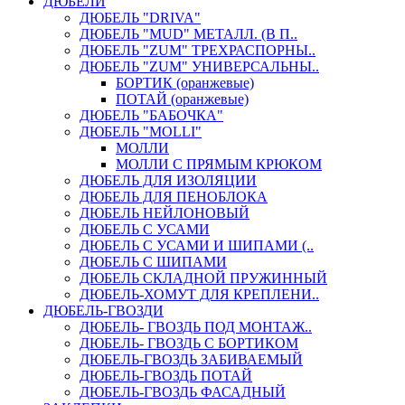
ДЮБЕЛИ
ДЮБЕЛЬ "DRIVA"
ДЮБЕЛЬ "MUD" МЕТАЛЛ. (В П..
ДЮБЕЛЬ "ZUM" ТРЕХРАСПОРНЫ..
ДЮБЕЛЬ "ZUM" УНИВЕРСАЛЬНЫ..
БОРТИК (оранжевые)
ПОТАЙ (оранжевые)
ДЮБЕЛЬ "БАБОЧКА"
ДЮБЕЛЬ "МOLLI"
МОЛЛИ
МОЛЛИ С ПРЯМЫМ КРЮКОМ
ДЮБЕЛЬ ДЛЯ ИЗОЛЯЦИИ
ДЮБЕЛЬ ДЛЯ ПЕНОБЛОКА
ДЮБЕЛЬ НЕЙЛОНОВЫЙ
ДЮБЕЛЬ С УСАМИ
ДЮБЕЛЬ С УСАМИ И ШИПАМИ (..
ДЮБЕЛЬ С ШИПАМИ
ДЮБЕЛЬ СКЛАДНОЙ ПРУЖИННЫЙ
ДЮБЕЛЬ-ХОМУТ ДЛЯ КРЕПЛЕНИ..
ДЮБЕЛЬ-ГВОЗДИ
ДЮБЕЛЬ- ГВОЗДЬ ПОД МОНТАЖ..
ДЮБЕЛЬ- ГВОЗДЬ С БОРТИКОМ
ДЮБЕЛЬ-ГВОЗДЬ ЗАБИВАЕМЫЙ
ДЮБЕЛЬ-ГВОЗДЬ ПОТАЙ
ДЮБЕЛЬ-ГВОЗДЬ ФАСАДНЫЙ