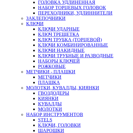
ГОЛОВКА УДЛИНЕННАЯ
НАБОР ТОРЦЕВЫХ ГОЛОВОК
ПЕРЕХОДНИКИ, УДЛИННИТЕЛИ
ЗАКЛЕПОЧНИКИ
КЛЮЧИ
КЛЮЧИ УДАРНЫЕ
КЛЮЧ ТРЕЩЕТКА
КЛЮЧ ТРУБКА (ТОРЦЕВОЙ)
КЛЮЧИ КОМБИНИРОВАННЫЕ
КЛЮЧИ НАКИДНЫЕ
КЛЮЧИ ТРУБНЫЕ И РАЗВОДНЫЕ
НАБОРЫ КЛЮЧЕЙ
РОЖКОВЫЕ
МЕТЧИКИ - ПЛАШКИ
МЕТЧИКИ
ПЛАШКА
МОЛОТКИ, КУВАЛДЫ, КИЯНКИ
ГВОЗДОДЕРЫ
КИЯНКИ
КУВАЛДЫ
МОЛОТКИ
НАБОР ИНСТРУМЕНТОВ
STELS
КЛЮЧИ, ГОЛОВКИ
ШАРОШКИ