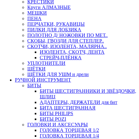
КРЕСТИКИ
Круги АЛМАЗНЫЕ
МЕШКИ
ПЕНА
ПЕРЧАТКИ, РУКАВИЦЫ
ПИЛКИ ДЛЯ ЛОБЗИКА
ПОЛОТНО Д/ НОЖОВКИ ПО МЕТ..
СКОБЫ, ГВОЗДИ ДЛЯ СТЕПЛЕР..
СКОТЧИ, ИЗОЛЕНТА, МАЛЯРНА..
ИЗОЛЕНТА, СКОТЧ, ЛЕНТА
СТРЕЙЧ-ПЛЁНКА
УПЛОТНИТЕЛИ
ЩЁТКИ
ЩЁТКИ ДЛЯ УШМ и дрели
РУЧНОЙ ИНСТРУМЕНТ
БИТЫ
БИТЫ ШЕСТИГРАННИКИ И ЗВЁЗДОЧКИ,
ШЛИЦ
АДАПТЕРЫ, ДЕРЖАТЕЛИ для бит
БИТА ШЕСТИГРАННАЯ
БИТЫ PHILIPS
БИТЫ POZI
ГОЛОВКИ И АКСЕСУАРЫ
ГОЛОВКА ТОРЦЕВАЯ 1/2
ГОЛОВКА ТОРЦЕВАЯ 1/4