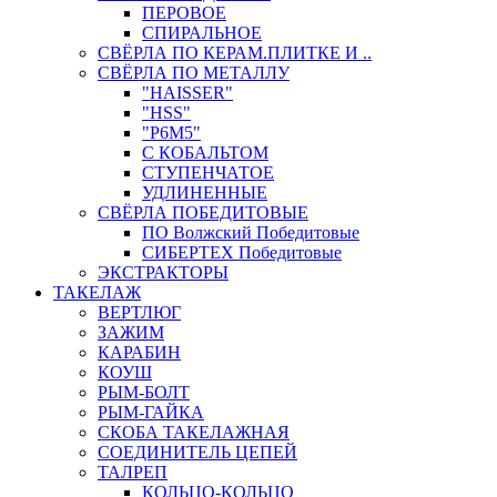
ПЕРОВОЕ
СПИРАЛЬНОЕ
СВЁРЛА ПО КЕРАМ.ПЛИТКЕ И ..
СВЁРЛА ПО МЕТАЛЛУ
"HAISSER"
"HSS"
"Р6М5"
С КОБАЛЬТОМ
СТУПЕНЧАТОЕ
УДЛИНЕННЫЕ
СВЁРЛА ПОБЕДИТОВЫЕ
ПО Волжский Победитовые
СИБЕРТЕХ Победитовые
ЭКСТРАКТОРЫ
ТАКЕЛАЖ
ВЕРТЛЮГ
ЗАЖИМ
КАРАБИН
КОУШ
РЫМ-БОЛТ
РЫМ-ГАЙКА
СКОБА ТАКЕЛАЖНАЯ
СОЕДИНИТЕЛЬ ЦЕПЕЙ
ТАЛРЕП
КОЛЬЦО-КОЛЬЦО