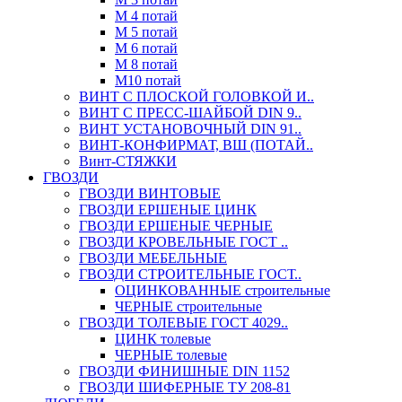
М 4 потай
М 5 потай
М 6 потай
М 8 потай
М10 потай
ВИНТ С ПЛОСКОЙ ГОЛОВКОЙ И..
ВИНТ С ПРЕСС-ШАЙБОЙ DIN 9..
ВИНТ УСТАНОВОЧНЫЙ DIN 91..
ВИНТ-КОНФИРМАТ, ВШ (ПОТАЙ..
Винт-СТЯЖКИ
ГВОЗДИ
ГВОЗДИ ВИНТОВЫЕ
ГВОЗДИ ЕРШЕНЫЕ ЦИНК
ГВОЗДИ ЕРШЕНЫЕ ЧЕРНЫЕ
ГВОЗДИ КРОВЕЛЬНЫЕ ГОСТ ..
ГВОЗДИ МЕБЕЛЬНЫЕ
ГВОЗДИ СТРОИТЕЛЬНЫЕ ГОСТ..
ОЦИНКОВАННЫЕ строительные
ЧЕРНЫЕ строительные
ГВОЗДИ ТОЛЕВЫЕ ГОСТ 4029..
ЦИНК толевые
ЧЕРНЫЕ толевые
ГВОЗДИ ФИНИШНЫЕ DIN 1152
ГВОЗДИ ШИФЕРНЫЕ ТУ 208-81