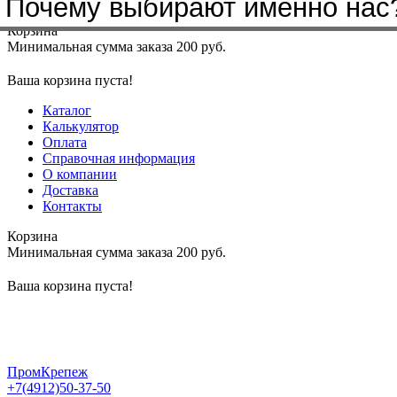
Бренды, с которыми мы работа
Почему выбирают именно нас
Меню
+7(4912)50-37-50
sbit@krep62.ru
Корзина
Минимальная сумма заказа 200 руб.
Ваша корзина пуста!
Каталог
Калькулятор
Оплата
Справочная информация
О компании
Доставка
Контакты
Корзина
Минимальная сумма заказа 200 руб.
Ваша корзина пуста!
ПромКрепеж
+7(4912)50-37-50