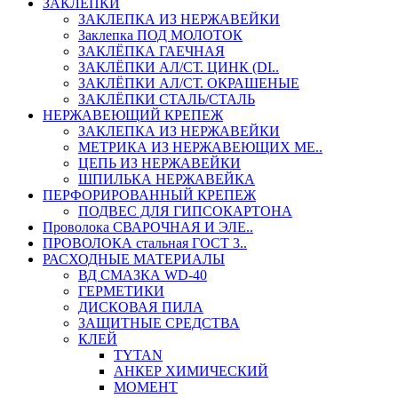
ЗАКЛЕПКИ
ЗАКЛЕПКА ИЗ НЕРЖАВЕЙКИ
Заклепка ПОД МОЛОТОК
ЗАКЛЁПКА ГАЕЧНАЯ
ЗАКЛЁПКИ АЛ/СТ. ЦИНК (DI..
ЗАКЛЁПКИ АЛ/СТ. ОКРАШЕНЫЕ
ЗАКЛЁПКИ СТАЛЬ/СТАЛЬ
НЕРЖАВЕЮЩИЙ КРЕПЕЖ
ЗАКЛЕПКА ИЗ НЕРЖАВЕЙКИ
МЕТРИКА ИЗ НЕРЖАВЕЮЩИХ МЕ..
ЦЕПЬ ИЗ НЕРЖАВЕЙКИ
ШПИЛЬКА НЕРЖАВЕЙКА
ПЕРФОРИРОВАННЫЙ КРЕПЕЖ
ПОДВЕС ДЛЯ ГИПСОКАРТОНА
Проволока СВАРОЧНАЯ И ЭЛЕ..
ПРОВОЛОКА стальная ГОСТ 3..
РАСХОДНЫЕ МАТЕРИАЛЫ
ВД СМАЗКА WD-40
ГЕРМЕТИКИ
ДИСКОВАЯ ПИЛА
ЗАЩИТНЫЕ СРЕДСТВА
КЛЕЙ
TYTAN
АНКЕР ХИМИЧЕСКИЙ
МОМЕНТ