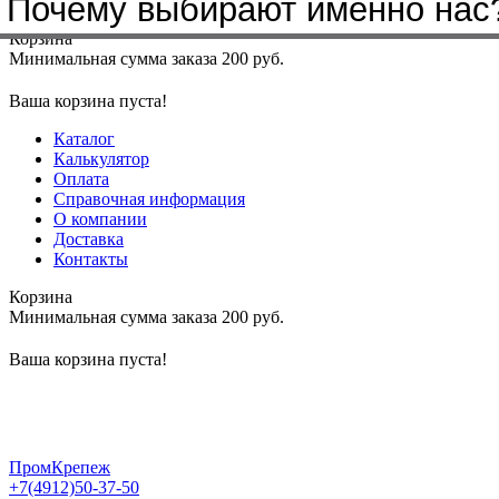
Бренды, с которыми мы работа
Почему выбирают именно нас
Меню
+7(4912)50-37-50
sbit@krep62.ru
Корзина
Минимальная сумма заказа 200 руб.
Ваша корзина пуста!
Каталог
Калькулятор
Оплата
Справочная информация
О компании
Доставка
Контакты
Корзина
Минимальная сумма заказа 200 руб.
Ваша корзина пуста!
ПромКрепеж
+7(4912)50-37-50