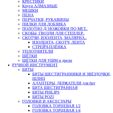
КРЕСТИКИ
Круги АЛМАЗНЫЕ
МЕШКИ
ПЕНА
ПЕРЧАТКИ, РУКАВИЦЫ
ПИЛКИ ДЛЯ ЛОБЗИКА
ПОЛОТНО Д/ НОЖОВКИ ПО МЕТ..
СКОБЫ, ГВОЗДИ ДЛЯ СТЕПЛЕР..
СКОТЧИ, ИЗОЛЕНТА, МАЛЯРНА..
ИЗОЛЕНТА, СКОТЧ, ЛЕНТА
СТРЕЙЧ-ПЛЁНКА
УПЛОТНИТЕЛИ
ЩЁТКИ
ЩЁТКИ ДЛЯ УШМ и дрели
РУЧНОЙ ИНСТРУМЕНТ
БИТЫ
БИТЫ ШЕСТИГРАННИКИ И ЗВЁЗДОЧКИ,
ШЛИЦ
АДАПТЕРЫ, ДЕРЖАТЕЛИ для бит
БИТА ШЕСТИГРАННАЯ
БИТЫ PHILIPS
БИТЫ POZI
ГОЛОВКИ И АКСЕСУАРЫ
ГОЛОВКА ТОРЦЕВАЯ 1/2
ГОЛОВКА ТОРЦЕВАЯ 1/4