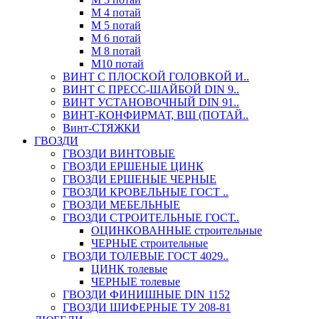
М 4 потай
М 5 потай
М 6 потай
М 8 потай
М10 потай
ВИНТ С ПЛОСКОЙ ГОЛОВКОЙ И..
ВИНТ С ПРЕСС-ШАЙБОЙ DIN 9..
ВИНТ УСТАНОВОЧНЫЙ DIN 91..
ВИНТ-КОНФИРМАТ, ВШ (ПОТАЙ..
Винт-СТЯЖКИ
ГВОЗДИ
ГВОЗДИ ВИНТОВЫЕ
ГВОЗДИ ЕРШЕНЫЕ ЦИНК
ГВОЗДИ ЕРШЕНЫЕ ЧЕРНЫЕ
ГВОЗДИ КРОВЕЛЬНЫЕ ГОСТ ..
ГВОЗДИ МЕБЕЛЬНЫЕ
ГВОЗДИ СТРОИТЕЛЬНЫЕ ГОСТ..
ОЦИНКОВАННЫЕ строительные
ЧЕРНЫЕ строительные
ГВОЗДИ ТОЛЕВЫЕ ГОСТ 4029..
ЦИНК толевые
ЧЕРНЫЕ толевые
ГВОЗДИ ФИНИШНЫЕ DIN 1152
ГВОЗДИ ШИФЕРНЫЕ ТУ 208-81