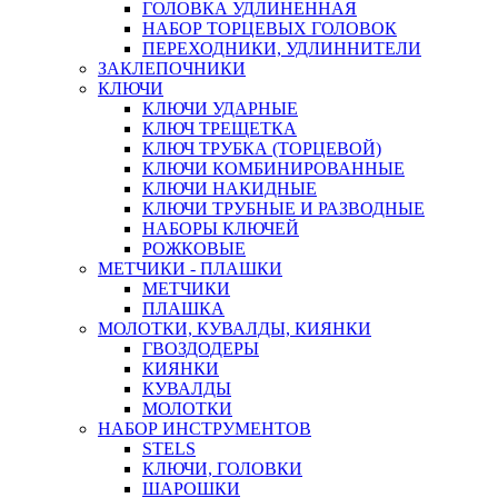
ГОЛОВКА УДЛИНЕННАЯ
НАБОР ТОРЦЕВЫХ ГОЛОВОК
ПЕРЕХОДНИКИ, УДЛИННИТЕЛИ
ЗАКЛЕПОЧНИКИ
КЛЮЧИ
КЛЮЧИ УДАРНЫЕ
КЛЮЧ ТРЕЩЕТКА
КЛЮЧ ТРУБКА (ТОРЦЕВОЙ)
КЛЮЧИ КОМБИНИРОВАННЫЕ
КЛЮЧИ НАКИДНЫЕ
КЛЮЧИ ТРУБНЫЕ И РАЗВОДНЫЕ
НАБОРЫ КЛЮЧЕЙ
РОЖКОВЫЕ
МЕТЧИКИ - ПЛАШКИ
МЕТЧИКИ
ПЛАШКА
МОЛОТКИ, КУВАЛДЫ, КИЯНКИ
ГВОЗДОДЕРЫ
КИЯНКИ
КУВАЛДЫ
МОЛОТКИ
НАБОР ИНСТРУМЕНТОВ
STELS
КЛЮЧИ, ГОЛОВКИ
ШАРОШКИ