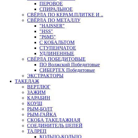
ПЕРОВОЕ
СПИРАЛЬНОЕ
СВЁРЛА ПО КЕРАМ.ПЛИТКЕ И ..
СВЁРЛА ПО МЕТАЛЛУ
"HAISSER"
"HSS"
"Р6М5"
С КОБАЛЬТОМ
СТУПЕНЧАТОЕ
УДЛИНЕННЫЕ
СВЁРЛА ПОБЕДИТОВЫЕ
ПО Волжский Победитовые
СИБЕРТЕХ Победитовые
ЭКСТРАКТОРЫ
ТАКЕЛАЖ
ВЕРТЛЮГ
ЗАЖИМ
КАРАБИН
КОУШ
РЫМ-БОЛТ
РЫМ-ГАЙКА
СКОБА ТАКЕЛАЖНАЯ
СОЕДИНИТЕЛЬ ЦЕПЕЙ
ТАЛРЕП
КОЛЬЦО-КОЛЬЦО