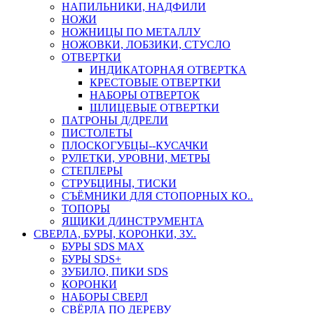
НАПИЛЬНИКИ, НАДФИЛИ
НОЖИ
НОЖНИЦЫ ПО МЕТАЛЛУ
НОЖОВКИ, ЛОБЗИКИ, СТУСЛО
ОТВЕРТКИ
ИНДИКАТОРНАЯ ОТВЕРТКА
КРЕСТОВЫЕ ОТВЕРТКИ
НАБОРЫ ОТВЕРТОК
ШЛИЦЕВЫЕ ОТВЕРТКИ
ПАТРОНЫ Д/ДРЕЛИ
ПИСТОЛЕТЫ
ПЛОСКОГУБЦЫ--КУСАЧКИ
РУЛЕТКИ, УРОВНИ, МЕТРЫ
СТЕПЛЕРЫ
СТРУБЦИНЫ, ТИСКИ
СЪЁМНИКИ ДЛЯ СТОПОРНЫХ КО..
ТОПОРЫ
ЯЩИКИ Д/ИНСТРУМЕНТА
СВЕРЛА, БУРЫ, КОРОНКИ, ЗУ..
БУРЫ SDS MAX
БУРЫ SDS+
ЗУБИЛО, ПИКИ SDS
КОРОНКИ
НАБОРЫ СВЕРЛ
СВЁРЛА ПО ДЕРЕВУ