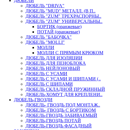
ДЮБЕЛИ
ДЮБЕЛЬ "DRIVA"
ДЮБЕЛЬ "MUD" МЕТАЛЛ. (В П..
ДЮБЕЛЬ "ZUM" ТРЕХРАСПОРНЫ..
ДЮБЕЛЬ "ZUM" УНИВЕРСАЛЬНЫ..
БОРТИК (оранжевые)
ПОТАЙ (оранжевые)
ДЮБЕЛЬ "БАБОЧКА"
ДЮБЕЛЬ "МOLLI"
МОЛЛИ
МОЛЛИ С ПРЯМЫМ КРЮКОМ
ДЮБЕЛЬ ДЛЯ ИЗОЛЯЦИИ
ДЮБЕЛЬ ДЛЯ ПЕНОБЛОКА
ДЮБЕЛЬ НЕЙЛОНОВЫЙ
ДЮБЕЛЬ С УСАМИ
ДЮБЕЛЬ С УСАМИ И ШИПАМИ (..
ДЮБЕЛЬ С ШИПАМИ
ДЮБЕЛЬ СКЛАДНОЙ ПРУЖИННЫЙ
ДЮБЕЛЬ-ХОМУТ ДЛЯ КРЕПЛЕНИ..
ДЮБЕЛЬ-ГВОЗДИ
ДЮБЕЛЬ- ГВОЗДЬ ПОД МОНТАЖ..
ДЮБЕЛЬ- ГВОЗДЬ С БОРТИКОМ
ДЮБЕЛЬ-ГВОЗДЬ ЗАБИВАЕМЫЙ
ДЮБЕЛЬ-ГВОЗДЬ ПОТАЙ
ДЮБЕЛЬ-ГВОЗДЬ ФАСАДНЫЙ