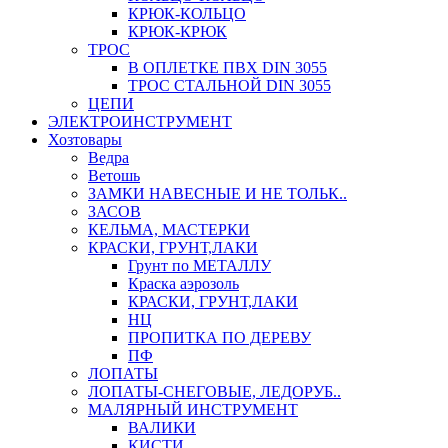
КРЮК-КОЛЬЦО
КРЮК-КРЮК
ТРОС
В ОПЛЕТКЕ ПВХ DIN 3055
ТРОС СТАЛЬНОЙ DIN 3055
ЦЕПИ
ЭЛЕКТРОИНСТРУМЕНТ
Хозтовары
Ведра
Ветошь
ЗАМКИ НАВЕСНЫЕ И НЕ ТОЛЬК..
ЗАСОВ
КЕЛЬМА, МАСТЕРКИ
КРАСКИ, ГРУНТ,ЛАКИ
Грунт по МЕТАЛЛУ
Краска аэрозоль
КРАСКИ, ГРУНТ,ЛАКИ
НЦ
ПРОПИТКА ПО ДЕРЕВУ
ПФ
ЛОПАТЫ
ЛОПАТЫ-СНЕГОВЫЕ, ЛЕДОРУБ..
МАЛЯРНЫЙ ИНСТРУМЕНТ
ВАЛИКИ
КИСТИ