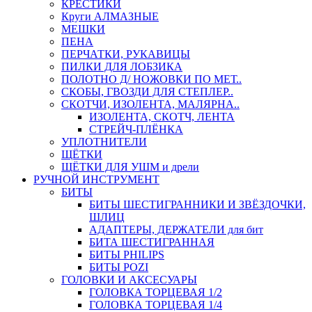
КРЕСТИКИ
Круги АЛМАЗНЫЕ
МЕШКИ
ПЕНА
ПЕРЧАТКИ, РУКАВИЦЫ
ПИЛКИ ДЛЯ ЛОБЗИКА
ПОЛОТНО Д/ НОЖОВКИ ПО МЕТ..
СКОБЫ, ГВОЗДИ ДЛЯ СТЕПЛЕР..
СКОТЧИ, ИЗОЛЕНТА, МАЛЯРНА..
ИЗОЛЕНТА, СКОТЧ, ЛЕНТА
СТРЕЙЧ-ПЛЁНКА
УПЛОТНИТЕЛИ
ЩЁТКИ
ЩЁТКИ ДЛЯ УШМ и дрели
РУЧНОЙ ИНСТРУМЕНТ
БИТЫ
БИТЫ ШЕСТИГРАННИКИ И ЗВЁЗДОЧКИ,
ШЛИЦ
АДАПТЕРЫ, ДЕРЖАТЕЛИ для бит
БИТА ШЕСТИГРАННАЯ
БИТЫ PHILIPS
БИТЫ POZI
ГОЛОВКИ И АКСЕСУАРЫ
ГОЛОВКА ТОРЦЕВАЯ 1/2
ГОЛОВКА ТОРЦЕВАЯ 1/4