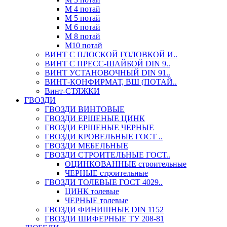
М 4 потай
М 5 потай
М 6 потай
М 8 потай
М10 потай
ВИНТ С ПЛОСКОЙ ГОЛОВКОЙ И..
ВИНТ С ПРЕСС-ШАЙБОЙ DIN 9..
ВИНТ УСТАНОВОЧНЫЙ DIN 91..
ВИНТ-КОНФИРМАТ, ВШ (ПОТАЙ..
Винт-СТЯЖКИ
ГВОЗДИ
ГВОЗДИ ВИНТОВЫЕ
ГВОЗДИ ЕРШЕНЫЕ ЦИНК
ГВОЗДИ ЕРШЕНЫЕ ЧЕРНЫЕ
ГВОЗДИ КРОВЕЛЬНЫЕ ГОСТ ..
ГВОЗДИ МЕБЕЛЬНЫЕ
ГВОЗДИ СТРОИТЕЛЬНЫЕ ГОСТ..
ОЦИНКОВАННЫЕ строительные
ЧЕРНЫЕ строительные
ГВОЗДИ ТОЛЕВЫЕ ГОСТ 4029..
ЦИНК толевые
ЧЕРНЫЕ толевые
ГВОЗДИ ФИНИШНЫЕ DIN 1152
ГВОЗДИ ШИФЕРНЫЕ ТУ 208-81