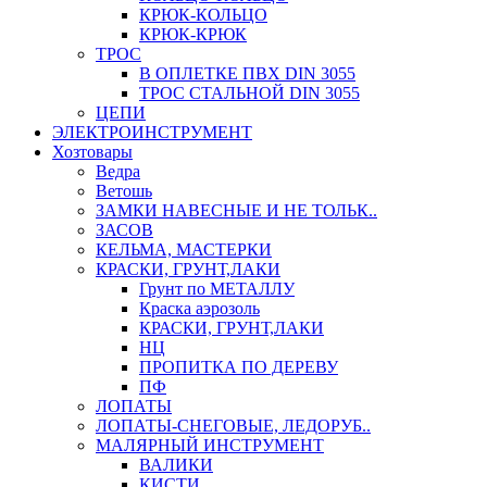
КРЮК-КОЛЬЦО
КРЮК-КРЮК
ТРОС
В ОПЛЕТКЕ ПВХ DIN 3055
ТРОС СТАЛЬНОЙ DIN 3055
ЦЕПИ
ЭЛЕКТРОИНСТРУМЕНТ
Хозтовары
Ведра
Ветошь
ЗАМКИ НАВЕСНЫЕ И НЕ ТОЛЬК..
ЗАСОВ
КЕЛЬМА, МАСТЕРКИ
КРАСКИ, ГРУНТ,ЛАКИ
Грунт по МЕТАЛЛУ
Краска аэрозоль
КРАСКИ, ГРУНТ,ЛАКИ
НЦ
ПРОПИТКА ПО ДЕРЕВУ
ПФ
ЛОПАТЫ
ЛОПАТЫ-СНЕГОВЫЕ, ЛЕДОРУБ..
МАЛЯРНЫЙ ИНСТРУМЕНТ
ВАЛИКИ
КИСТИ