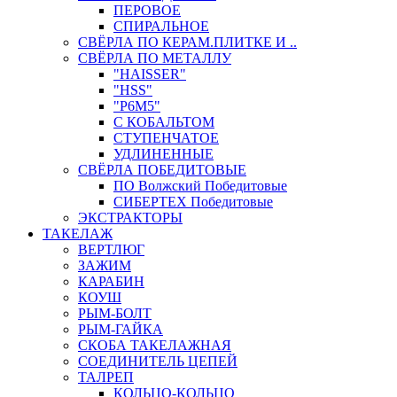
ПЕРОВОЕ
СПИРАЛЬНОЕ
СВЁРЛА ПО КЕРАМ.ПЛИТКЕ И ..
СВЁРЛА ПО МЕТАЛЛУ
"HAISSER"
"HSS"
"Р6М5"
С КОБАЛЬТОМ
СТУПЕНЧАТОЕ
УДЛИНЕННЫЕ
СВЁРЛА ПОБЕДИТОВЫЕ
ПО Волжский Победитовые
СИБЕРТЕХ Победитовые
ЭКСТРАКТОРЫ
ТАКЕЛАЖ
ВЕРТЛЮГ
ЗАЖИМ
КАРАБИН
КОУШ
РЫМ-БОЛТ
РЫМ-ГАЙКА
СКОБА ТАКЕЛАЖНАЯ
СОЕДИНИТЕЛЬ ЦЕПЕЙ
ТАЛРЕП
КОЛЬЦО-КОЛЬЦО