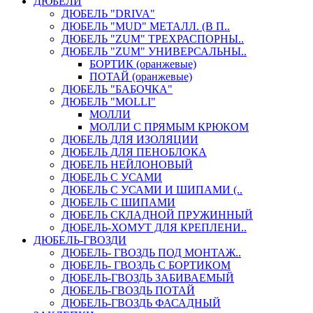
ДЮБЕЛИ
ДЮБЕЛЬ "DRIVA"
ДЮБЕЛЬ "MUD" МЕТАЛЛ. (В П..
ДЮБЕЛЬ "ZUM" ТРЕХРАСПОРНЫ..
ДЮБЕЛЬ "ZUM" УНИВЕРСАЛЬНЫ..
БОРТИК (оранжевые)
ПОТАЙ (оранжевые)
ДЮБЕЛЬ "БАБОЧКА"
ДЮБЕЛЬ "МOLLI"
МОЛЛИ
МОЛЛИ С ПРЯМЫМ КРЮКОМ
ДЮБЕЛЬ ДЛЯ ИЗОЛЯЦИИ
ДЮБЕЛЬ ДЛЯ ПЕНОБЛОКА
ДЮБЕЛЬ НЕЙЛОНОВЫЙ
ДЮБЕЛЬ С УСАМИ
ДЮБЕЛЬ С УСАМИ И ШИПАМИ (..
ДЮБЕЛЬ С ШИПАМИ
ДЮБЕЛЬ СКЛАДНОЙ ПРУЖИННЫЙ
ДЮБЕЛЬ-ХОМУТ ДЛЯ КРЕПЛЕНИ..
ДЮБЕЛЬ-ГВОЗДИ
ДЮБЕЛЬ- ГВОЗДЬ ПОД МОНТАЖ..
ДЮБЕЛЬ- ГВОЗДЬ С БОРТИКОМ
ДЮБЕЛЬ-ГВОЗДЬ ЗАБИВАЕМЫЙ
ДЮБЕЛЬ-ГВОЗДЬ ПОТАЙ
ДЮБЕЛЬ-ГВОЗДЬ ФАСАДНЫЙ