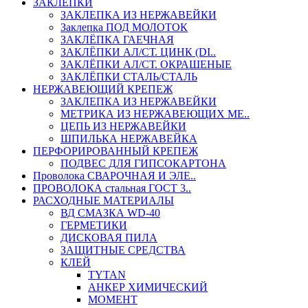
ЗАКЛЕПКИ
ЗАКЛЕПКА ИЗ НЕРЖАВЕЙКИ
Заклепка ПОД МОЛОТОК
ЗАКЛЁПКА ГАЕЧНАЯ
ЗАКЛЁПКИ АЛ/СТ. ЦИНК (DI..
ЗАКЛЁПКИ АЛ/СТ. ОКРАШЕНЫЕ
ЗАКЛЁПКИ СТАЛЬ/СТАЛЬ
НЕРЖАВЕЮЩИЙ КРЕПЕЖ
ЗАКЛЕПКА ИЗ НЕРЖАВЕЙКИ
МЕТРИКА ИЗ НЕРЖАВЕЮЩИХ МЕ..
ЦЕПЬ ИЗ НЕРЖАВЕЙКИ
ШПИЛЬКА НЕРЖАВЕЙКА
ПЕРФОРИРОВАННЫЙ КРЕПЕЖ
ПОДВЕС ДЛЯ ГИПСОКАРТОНА
Проволока СВАРОЧНАЯ И ЭЛЕ..
ПРОВОЛОКА стальная ГОСТ 3..
РАСХОДНЫЕ МАТЕРИАЛЫ
ВД СМАЗКА WD-40
ГЕРМЕТИКИ
ДИСКОВАЯ ПИЛА
ЗАЩИТНЫЕ СРЕДСТВА
КЛЕЙ
TYTAN
АНКЕР ХИМИЧЕСКИЙ
МОМЕНТ