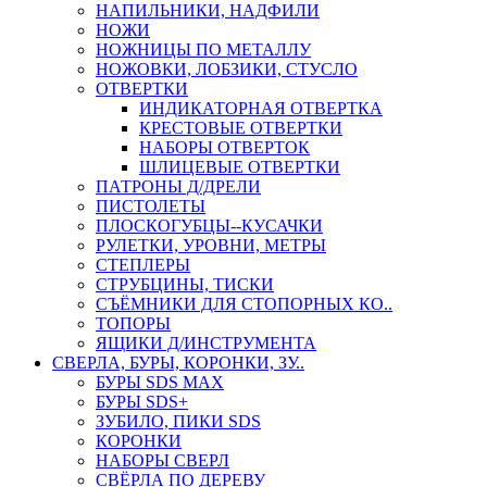
НАПИЛЬНИКИ, НАДФИЛИ
НОЖИ
НОЖНИЦЫ ПО МЕТАЛЛУ
НОЖОВКИ, ЛОБЗИКИ, СТУСЛО
ОТВЕРТКИ
ИНДИКАТОРНАЯ ОТВЕРТКА
КРЕСТОВЫЕ ОТВЕРТКИ
НАБОРЫ ОТВЕРТОК
ШЛИЦЕВЫЕ ОТВЕРТКИ
ПАТРОНЫ Д/ДРЕЛИ
ПИСТОЛЕТЫ
ПЛОСКОГУБЦЫ--КУСАЧКИ
РУЛЕТКИ, УРОВНИ, МЕТРЫ
СТЕПЛЕРЫ
СТРУБЦИНЫ, ТИСКИ
СЪЁМНИКИ ДЛЯ СТОПОРНЫХ КО..
ТОПОРЫ
ЯЩИКИ Д/ИНСТРУМЕНТА
СВЕРЛА, БУРЫ, КОРОНКИ, ЗУ..
БУРЫ SDS MAX
БУРЫ SDS+
ЗУБИЛО, ПИКИ SDS
КОРОНКИ
НАБОРЫ СВЕРЛ
СВЁРЛА ПО ДЕРЕВУ