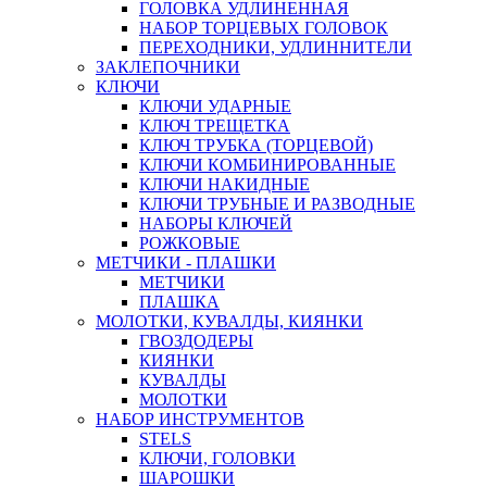
ГОЛОВКА УДЛИНЕННАЯ
НАБОР ТОРЦЕВЫХ ГОЛОВОК
ПЕРЕХОДНИКИ, УДЛИННИТЕЛИ
ЗАКЛЕПОЧНИКИ
КЛЮЧИ
КЛЮЧИ УДАРНЫЕ
КЛЮЧ ТРЕЩЕТКА
КЛЮЧ ТРУБКА (ТОРЦЕВОЙ)
КЛЮЧИ КОМБИНИРОВАННЫЕ
КЛЮЧИ НАКИДНЫЕ
КЛЮЧИ ТРУБНЫЕ И РАЗВОДНЫЕ
НАБОРЫ КЛЮЧЕЙ
РОЖКОВЫЕ
МЕТЧИКИ - ПЛАШКИ
МЕТЧИКИ
ПЛАШКА
МОЛОТКИ, КУВАЛДЫ, КИЯНКИ
ГВОЗДОДЕРЫ
КИЯНКИ
КУВАЛДЫ
МОЛОТКИ
НАБОР ИНСТРУМЕНТОВ
STELS
КЛЮЧИ, ГОЛОВКИ
ШАРОШКИ