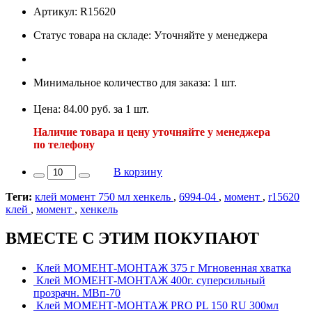
Артикул: R15620
Статус товара на складе: Уточняйте у менеджера
Минимальное количество для заказа: 1 шт.
Цена: 84.00 руб. за 1 шт.
Наличие товара и цену уточняйте у менеджера
по телефону
В корзину
Теги:
клей момент 750 мл хенкель
,
6994-04
,
момент
,
r15620
клей
,
момент
,
хенкель
ВМЕСТЕ С ЭТИМ ПОКУПАЮТ
Клей МОМЕНТ-МОНТАЖ 375 г Мгновенная хватка
Клей МОМЕНТ-МОНТАЖ 400г. суперсильный
прозрачн. МВп-70
Клей МОМЕНТ-МОНТАЖ PRO PL 150 RU 300мл