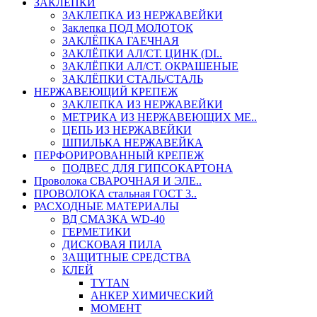
ЗАКЛЕПКИ
ЗАКЛЕПКА ИЗ НЕРЖАВЕЙКИ
Заклепка ПОД МОЛОТОК
ЗАКЛЁПКА ГАЕЧНАЯ
ЗАКЛЁПКИ АЛ/СТ. ЦИНК (DI..
ЗАКЛЁПКИ АЛ/СТ. ОКРАШЕНЫЕ
ЗАКЛЁПКИ СТАЛЬ/СТАЛЬ
НЕРЖАВЕЮЩИЙ КРЕПЕЖ
ЗАКЛЕПКА ИЗ НЕРЖАВЕЙКИ
МЕТРИКА ИЗ НЕРЖАВЕЮЩИХ МЕ..
ЦЕПЬ ИЗ НЕРЖАВЕЙКИ
ШПИЛЬКА НЕРЖАВЕЙКА
ПЕРФОРИРОВАННЫЙ КРЕПЕЖ
ПОДВЕС ДЛЯ ГИПСОКАРТОНА
Проволока СВАРОЧНАЯ И ЭЛЕ..
ПРОВОЛОКА стальная ГОСТ 3..
РАСХОДНЫЕ МАТЕРИАЛЫ
ВД СМАЗКА WD-40
ГЕРМЕТИКИ
ДИСКОВАЯ ПИЛА
ЗАЩИТНЫЕ СРЕДСТВА
КЛЕЙ
TYTAN
АНКЕР ХИМИЧЕСКИЙ
МОМЕНТ