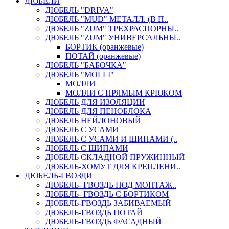
ДЮБЕЛИ
ДЮБЕЛЬ "DRIVA"
ДЮБЕЛЬ "MUD" МЕТАЛЛ. (В П..
ДЮБЕЛЬ "ZUM" ТРЕХРАСПОРНЫ..
ДЮБЕЛЬ "ZUM" УНИВЕРСАЛЬНЫ..
БОРТИК (оранжевые)
ПОТАЙ (оранжевые)
ДЮБЕЛЬ "БАБОЧКА"
ДЮБЕЛЬ "МOLLI"
МОЛЛИ
МОЛЛИ С ПРЯМЫМ КРЮКОМ
ДЮБЕЛЬ ДЛЯ ИЗОЛЯЦИИ
ДЮБЕЛЬ ДЛЯ ПЕНОБЛОКА
ДЮБЕЛЬ НЕЙЛОНОВЫЙ
ДЮБЕЛЬ С УСАМИ
ДЮБЕЛЬ С УСАМИ И ШИПАМИ (..
ДЮБЕЛЬ С ШИПАМИ
ДЮБЕЛЬ СКЛАДНОЙ ПРУЖИННЫЙ
ДЮБЕЛЬ-ХОМУТ ДЛЯ КРЕПЛЕНИ..
ДЮБЕЛЬ-ГВОЗДИ
ДЮБЕЛЬ- ГВОЗДЬ ПОД МОНТАЖ..
ДЮБЕЛЬ- ГВОЗДЬ С БОРТИКОМ
ДЮБЕЛЬ-ГВОЗДЬ ЗАБИВАЕМЫЙ
ДЮБЕЛЬ-ГВОЗДЬ ПОТАЙ
ДЮБЕЛЬ-ГВОЗДЬ ФАСАДНЫЙ