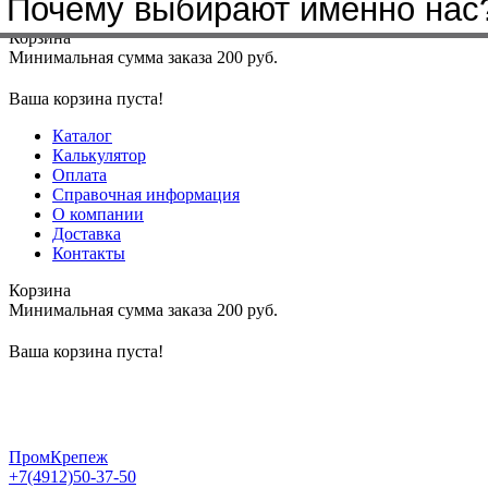
Почему выбирают именно нас
Меню
+7(4912)50-37-50
sbit@krep62.ru
Корзина
Минимальная сумма заказа 200 руб.
Ваша корзина пуста!
Каталог
Калькулятор
Оплата
Справочная информация
О компании
Доставка
Контакты
Корзина
Минимальная сумма заказа 200 руб.
Ваша корзина пуста!
ПромКрепеж
+7(4912)50-37-50