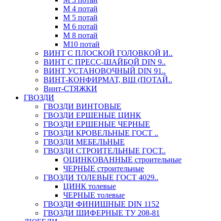
М 4 потай
М 5 потай
М 6 потай
М 8 потай
М10 потай
ВИНТ С ПЛОСКОЙ ГОЛОВКОЙ И..
ВИНТ С ПРЕСС-ШАЙБОЙ DIN 9..
ВИНТ УСТАНОВОЧНЫЙ DIN 91..
ВИНТ-КОНФИРМАТ, ВШ (ПОТАЙ..
Винт-СТЯЖКИ
ГВОЗДИ
ГВОЗДИ ВИНТОВЫЕ
ГВОЗДИ ЕРШЕНЫЕ ЦИНК
ГВОЗДИ ЕРШЕНЫЕ ЧЕРНЫЕ
ГВОЗДИ КРОВЕЛЬНЫЕ ГОСТ ..
ГВОЗДИ МЕБЕЛЬНЫЕ
ГВОЗДИ СТРОИТЕЛЬНЫЕ ГОСТ..
ОЦИНКОВАННЫЕ строительные
ЧЕРНЫЕ строительные
ГВОЗДИ ТОЛЕВЫЕ ГОСТ 4029..
ЦИНК толевые
ЧЕРНЫЕ толевые
ГВОЗДИ ФИНИШНЫЕ DIN 1152
ГВОЗДИ ШИФЕРНЫЕ ТУ 208-81