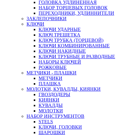
ГОЛОВКА УДЛИНЕННАЯ
НАБОР ТОРЦЕВЫХ ГОЛОВОК
ПЕРЕХОДНИКИ, УДЛИННИТЕЛИ
ЗАКЛЕПОЧНИКИ
КЛЮЧИ
КЛЮЧИ УДАРНЫЕ
КЛЮЧ ТРЕЩЕТКА
КЛЮЧ ТРУБКА (ТОРЦЕВОЙ)
КЛЮЧИ КОМБИНИРОВАННЫЕ
КЛЮЧИ НАКИДНЫЕ
КЛЮЧИ ТРУБНЫЕ И РАЗВОДНЫЕ
НАБОРЫ КЛЮЧЕЙ
РОЖКОВЫЕ
МЕТЧИКИ - ПЛАШКИ
МЕТЧИКИ
ПЛАШКА
МОЛОТКИ, КУВАЛДЫ, КИЯНКИ
ГВОЗДОДЕРЫ
КИЯНКИ
КУВАЛДЫ
МОЛОТКИ
НАБОР ИНСТРУМЕНТОВ
STELS
КЛЮЧИ, ГОЛОВКИ
ШАРОШКИ