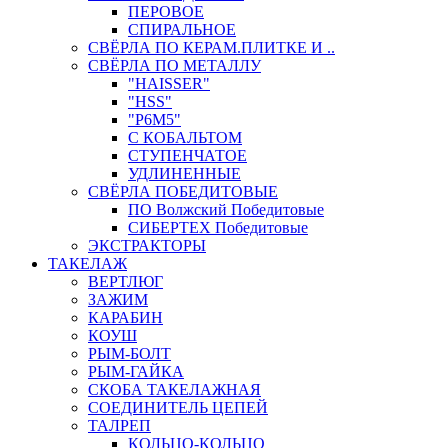
ПЕРОВОЕ
СПИРАЛЬНОЕ
СВЁРЛА ПО КЕРАМ.ПЛИТКЕ И ..
СВЁРЛА ПО МЕТАЛЛУ
"HAISSER"
"HSS"
"Р6М5"
С КОБАЛЬТОМ
СТУПЕНЧАТОЕ
УДЛИНЕННЫЕ
СВЁРЛА ПОБЕДИТОВЫЕ
ПО Волжский Победитовые
СИБЕРТЕХ Победитовые
ЭКСТРАКТОРЫ
ТАКЕЛАЖ
ВЕРТЛЮГ
ЗАЖИМ
КАРАБИН
КОУШ
РЫМ-БОЛТ
РЫМ-ГАЙКА
СКОБА ТАКЕЛАЖНАЯ
СОЕДИНИТЕЛЬ ЦЕПЕЙ
ТАЛРЕП
КОЛЬЦО-КОЛЬЦО