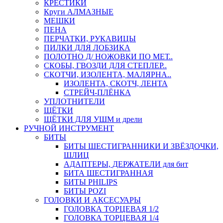
КРЕСТИКИ
Круги АЛМАЗНЫЕ
МЕШКИ
ПЕНА
ПЕРЧАТКИ, РУКАВИЦЫ
ПИЛКИ ДЛЯ ЛОБЗИКА
ПОЛОТНО Д/ НОЖОВКИ ПО МЕТ..
СКОБЫ, ГВОЗДИ ДЛЯ СТЕПЛЕР..
СКОТЧИ, ИЗОЛЕНТА, МАЛЯРНА..
ИЗОЛЕНТА, СКОТЧ, ЛЕНТА
СТРЕЙЧ-ПЛЁНКА
УПЛОТНИТЕЛИ
ЩЁТКИ
ЩЁТКИ ДЛЯ УШМ и дрели
РУЧНОЙ ИНСТРУМЕНТ
БИТЫ
БИТЫ ШЕСТИГРАННИКИ И ЗВЁЗДОЧКИ,
ШЛИЦ
АДАПТЕРЫ, ДЕРЖАТЕЛИ для бит
БИТА ШЕСТИГРАННАЯ
БИТЫ PHILIPS
БИТЫ POZI
ГОЛОВКИ И АКСЕСУАРЫ
ГОЛОВКА ТОРЦЕВАЯ 1/2
ГОЛОВКА ТОРЦЕВАЯ 1/4