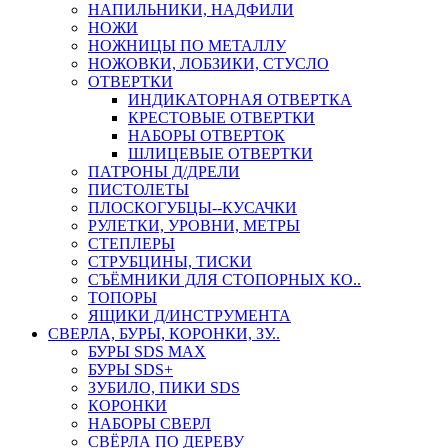
НАПИЛЬНИКИ, НАДФИЛИ
НОЖИ
НОЖНИЦЫ ПО МЕТАЛЛУ
НОЖОВКИ, ЛОБЗИКИ, СТУСЛО
ОТВЕРТКИ
ИНДИКАТОРНАЯ ОТВЕРТКА
КРЕСТОВЫЕ ОТВЕРТКИ
НАБОРЫ ОТВЕРТОК
ШЛИЦЕВЫЕ ОТВЕРТКИ
ПАТРОНЫ Д/ДРЕЛИ
ПИСТОЛЕТЫ
ПЛОСКОГУБЦЫ--КУСАЧКИ
РУЛЕТКИ, УРОВНИ, МЕТРЫ
СТЕПЛЕРЫ
СТРУБЦИНЫ, ТИСКИ
СЪЁМНИКИ ДЛЯ СТОПОРНЫХ КО..
ТОПОРЫ
ЯЩИКИ Д/ИНСТРУМЕНТА
СВЕРЛА, БУРЫ, КОРОНКИ, ЗУ..
БУРЫ SDS MAX
БУРЫ SDS+
ЗУБИЛО, ПИКИ SDS
КОРОНКИ
НАБОРЫ СВЕРЛ
СВЁРЛА ПО ДЕРЕВУ