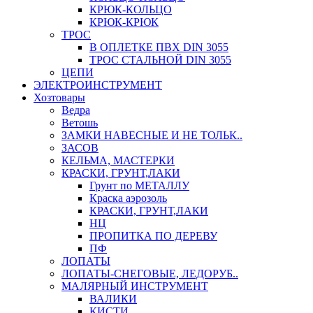
КРЮК-КОЛЬЦО
КРЮК-КРЮК
ТРОС
В ОПЛЕТКЕ ПВХ DIN 3055
ТРОС СТАЛЬНОЙ DIN 3055
ЦЕПИ
ЭЛЕКТРОИНСТРУМЕНТ
Хозтовары
Ведра
Ветошь
ЗАМКИ НАВЕСНЫЕ И НЕ ТОЛЬК..
ЗАСОВ
КЕЛЬМА, МАСТЕРКИ
КРАСКИ, ГРУНТ,ЛАКИ
Грунт по МЕТАЛЛУ
Краска аэрозоль
КРАСКИ, ГРУНТ,ЛАКИ
НЦ
ПРОПИТКА ПО ДЕРЕВУ
ПФ
ЛОПАТЫ
ЛОПАТЫ-СНЕГОВЫЕ, ЛЕДОРУБ..
МАЛЯРНЫЙ ИНСТРУМЕНТ
ВАЛИКИ
КИСТИ