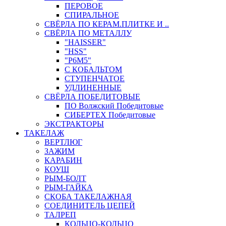
ПЕРОВОЕ
СПИРАЛЬНОЕ
СВЁРЛА ПО КЕРАМ.ПЛИТКЕ И ..
СВЁРЛА ПО МЕТАЛЛУ
"HAISSER"
"HSS"
"Р6М5"
С КОБАЛЬТОМ
СТУПЕНЧАТОЕ
УДЛИНЕННЫЕ
СВЁРЛА ПОБЕДИТОВЫЕ
ПО Волжский Победитовые
СИБЕРТЕХ Победитовые
ЭКСТРАКТОРЫ
ТАКЕЛАЖ
ВЕРТЛЮГ
ЗАЖИМ
КАРАБИН
КОУШ
РЫМ-БОЛТ
РЫМ-ГАЙКА
СКОБА ТАКЕЛАЖНАЯ
СОЕДИНИТЕЛЬ ЦЕПЕЙ
ТАЛРЕП
КОЛЬЦО-КОЛЬЦО