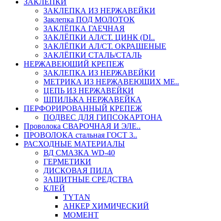
ЗАКЛЕПКИ
ЗАКЛЕПКА ИЗ НЕРЖАВЕЙКИ
Заклепка ПОД МОЛОТОК
ЗАКЛЁПКА ГАЕЧНАЯ
ЗАКЛЁПКИ АЛ/СТ. ЦИНК (DI..
ЗАКЛЁПКИ АЛ/СТ. ОКРАШЕНЫЕ
ЗАКЛЁПКИ СТАЛЬ/СТАЛЬ
НЕРЖАВЕЮЩИЙ КРЕПЕЖ
ЗАКЛЕПКА ИЗ НЕРЖАВЕЙКИ
МЕТРИКА ИЗ НЕРЖАВЕЮЩИХ МЕ..
ЦЕПЬ ИЗ НЕРЖАВЕЙКИ
ШПИЛЬКА НЕРЖАВЕЙКА
ПЕРФОРИРОВАННЫЙ КРЕПЕЖ
ПОДВЕС ДЛЯ ГИПСОКАРТОНА
Проволока СВАРОЧНАЯ И ЭЛЕ..
ПРОВОЛОКА стальная ГОСТ 3..
РАСХОДНЫЕ МАТЕРИАЛЫ
ВД СМАЗКА WD-40
ГЕРМЕТИКИ
ДИСКОВАЯ ПИЛА
ЗАЩИТНЫЕ СРЕДСТВА
КЛЕЙ
TYTAN
АНКЕР ХИМИЧЕСКИЙ
МОМЕНТ