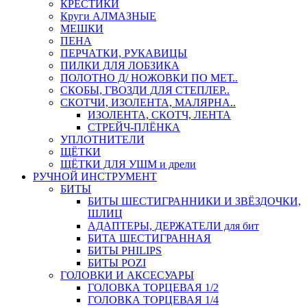
КРЕСТИКИ
Круги АЛМАЗНЫЕ
МЕШКИ
ПЕНА
ПЕРЧАТКИ, РУКАВИЦЫ
ПИЛКИ ДЛЯ ЛОБЗИКА
ПОЛОТНО Д/ НОЖОВКИ ПО МЕТ..
СКОБЫ, ГВОЗДИ ДЛЯ СТЕПЛЕР..
СКОТЧИ, ИЗОЛЕНТА, МАЛЯРНА..
ИЗОЛЕНТА, СКОТЧ, ЛЕНТА
СТРЕЙЧ-ПЛЁНКА
УПЛОТНИТЕЛИ
ЩЁТКИ
ЩЁТКИ ДЛЯ УШМ и дрели
РУЧНОЙ ИНСТРУМЕНТ
БИТЫ
БИТЫ ШЕСТИГРАННИКИ И ЗВЁЗДОЧКИ,
ШЛИЦ
АДАПТЕРЫ, ДЕРЖАТЕЛИ для бит
БИТА ШЕСТИГРАННАЯ
БИТЫ PHILIPS
БИТЫ POZI
ГОЛОВКИ И АКСЕСУАРЫ
ГОЛОВКА ТОРЦЕВАЯ 1/2
ГОЛОВКА ТОРЦЕВАЯ 1/4