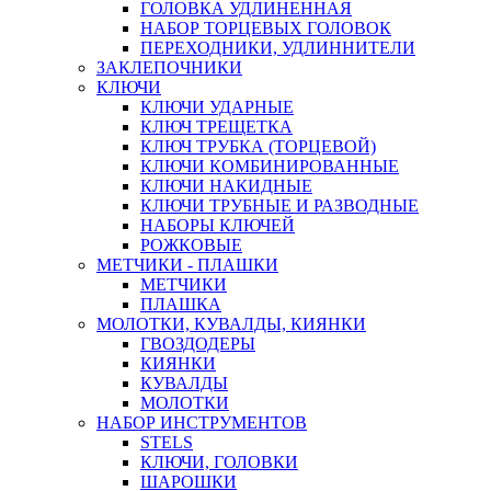
ГОЛОВКА УДЛИНЕННАЯ
НАБОР ТОРЦЕВЫХ ГОЛОВОК
ПЕРЕХОДНИКИ, УДЛИННИТЕЛИ
ЗАКЛЕПОЧНИКИ
КЛЮЧИ
КЛЮЧИ УДАРНЫЕ
КЛЮЧ ТРЕЩЕТКА
КЛЮЧ ТРУБКА (ТОРЦЕВОЙ)
КЛЮЧИ КОМБИНИРОВАННЫЕ
КЛЮЧИ НАКИДНЫЕ
КЛЮЧИ ТРУБНЫЕ И РАЗВОДНЫЕ
НАБОРЫ КЛЮЧЕЙ
РОЖКОВЫЕ
МЕТЧИКИ - ПЛАШКИ
МЕТЧИКИ
ПЛАШКА
МОЛОТКИ, КУВАЛДЫ, КИЯНКИ
ГВОЗДОДЕРЫ
КИЯНКИ
КУВАЛДЫ
МОЛОТКИ
НАБОР ИНСТРУМЕНТОВ
STELS
КЛЮЧИ, ГОЛОВКИ
ШАРОШКИ