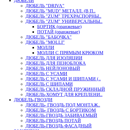
ДЮБЕЛИ
ДЮБЕЛЬ "DRIVA"
ДЮБЕЛЬ "MUD" МЕТАЛЛ. (В П..
ДЮБЕЛЬ "ZUM" ТРЕХРАСПОРНЫ..
ДЮБЕЛЬ "ZUM" УНИВЕРСАЛЬНЫ..
БОРТИК (оранжевые)
ПОТАЙ (оранжевые)
ДЮБЕЛЬ "БАБОЧКА"
ДЮБЕЛЬ "МOLLI"
МОЛЛИ
МОЛЛИ С ПРЯМЫМ КРЮКОМ
ДЮБЕЛЬ ДЛЯ ИЗОЛЯЦИИ
ДЮБЕЛЬ ДЛЯ ПЕНОБЛОКА
ДЮБЕЛЬ НЕЙЛОНОВЫЙ
ДЮБЕЛЬ С УСАМИ
ДЮБЕЛЬ С УСАМИ И ШИПАМИ (..
ДЮБЕЛЬ С ШИПАМИ
ДЮБЕЛЬ СКЛАДНОЙ ПРУЖИННЫЙ
ДЮБЕЛЬ-ХОМУТ ДЛЯ КРЕПЛЕНИ..
ДЮБЕЛЬ-ГВОЗДИ
ДЮБЕЛЬ- ГВОЗДЬ ПОД МОНТАЖ..
ДЮБЕЛЬ- ГВОЗДЬ С БОРТИКОМ
ДЮБЕЛЬ-ГВОЗДЬ ЗАБИВАЕМЫЙ
ДЮБЕЛЬ-ГВОЗДЬ ПОТАЙ
ДЮБЕЛЬ-ГВОЗДЬ ФАСАДНЫЙ