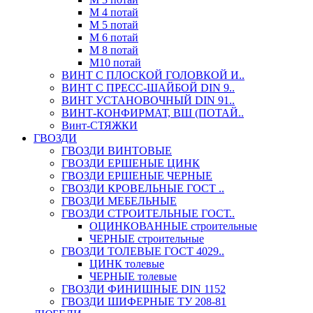
М 4 потай
М 5 потай
М 6 потай
М 8 потай
М10 потай
ВИНТ С ПЛОСКОЙ ГОЛОВКОЙ И..
ВИНТ С ПРЕСС-ШАЙБОЙ DIN 9..
ВИНТ УСТАНОВОЧНЫЙ DIN 91..
ВИНТ-КОНФИРМАТ, ВШ (ПОТАЙ..
Винт-СТЯЖКИ
ГВОЗДИ
ГВОЗДИ ВИНТОВЫЕ
ГВОЗДИ ЕРШЕНЫЕ ЦИНК
ГВОЗДИ ЕРШЕНЫЕ ЧЕРНЫЕ
ГВОЗДИ КРОВЕЛЬНЫЕ ГОСТ ..
ГВОЗДИ МЕБЕЛЬНЫЕ
ГВОЗДИ СТРОИТЕЛЬНЫЕ ГОСТ..
ОЦИНКОВАННЫЕ строительные
ЧЕРНЫЕ строительные
ГВОЗДИ ТОЛЕВЫЕ ГОСТ 4029..
ЦИНК толевые
ЧЕРНЫЕ толевые
ГВОЗДИ ФИНИШНЫЕ DIN 1152
ГВОЗДИ ШИФЕРНЫЕ ТУ 208-81