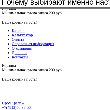
Бренды, с которыми мы работа
Почему выбирают именно нас
Меню
+7(4912)50-37-50
sbit@krep62.ru
Корзина
Минимальная сумма заказа 200 руб.
Ваша корзина пуста!
Каталог
Калькулятор
Оплата
Справочная информация
О компании
Доставка
Контакты
Корзина
Минимальная сумма заказа 200 руб.
Ваша корзина пуста!
ПромКрепеж
+7(4912)50-37-50