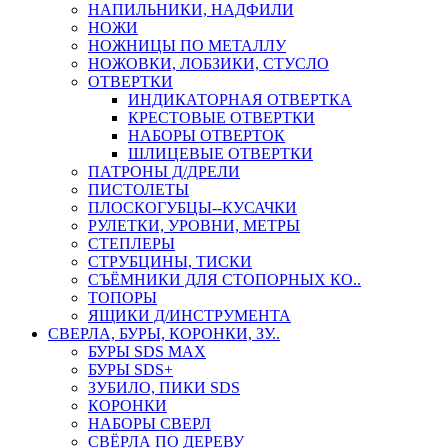
НАПИЛЬНИКИ, НАДФИЛИ
НОЖИ
НОЖНИЦЫ ПО МЕТАЛЛУ
НОЖОВКИ, ЛОБЗИКИ, СТУСЛО
ОТВЕРТКИ
ИНДИКАТОРНАЯ ОТВЕРТКА
КРЕСТОВЫЕ ОТВЕРТКИ
НАБОРЫ ОТВЕРТОК
ШЛИЦЕВЫЕ ОТВЕРТКИ
ПАТРОНЫ Д/ДРЕЛИ
ПИСТОЛЕТЫ
ПЛОСКОГУБЦЫ--КУСАЧКИ
РУЛЕТКИ, УРОВНИ, МЕТРЫ
СТЕПЛЕРЫ
СТРУБЦИНЫ, ТИСКИ
СЪЁМНИКИ ДЛЯ СТОПОРНЫХ КО..
ТОПОРЫ
ЯЩИКИ Д/ИНСТРУМЕНТА
СВЕРЛА, БУРЫ, КОРОНКИ, ЗУ..
БУРЫ SDS MAX
БУРЫ SDS+
ЗУБИЛО, ПИКИ SDS
КОРОНКИ
НАБОРЫ СВЕРЛ
СВЁРЛА ПО ДЕРЕВУ