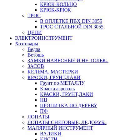
КРЮК-КОЛЬЦО
КРЮК-КРЮК
ТРОС
В ОПЛЕТКЕ ПВХ DIN 3055
ТРОС СТАЛЬНОЙ DIN 3055
ЦЕПИ
ЭЛЕКТРОИНСТРУМЕНТ
Хозтовары
Ведра
Ветошь
ЗАМКИ НАВЕСНЫЕ И НЕ ТОЛЬК..
ЗАСОВ
КЕЛЬМА, МАСТЕРКИ
КРАСКИ, ГРУНТ,ЛАКИ
Грунт по МЕТАЛЛУ
Краска аэрозоль
КРАСКИ, ГРУНТ,ЛАКИ
НЦ
ПРОПИТКА ПО ДЕРЕВУ
ПФ
ЛОПАТЫ
ЛОПАТЫ-СНЕГОВЫЕ, ЛЕДОРУБ..
МАЛЯРНЫЙ ИНСТРУМЕНТ
ВАЛИКИ
КИСТИ