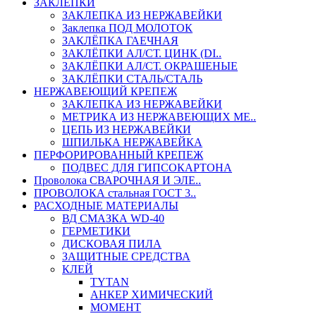
ЗАКЛЕПКИ
ЗАКЛЕПКА ИЗ НЕРЖАВЕЙКИ
Заклепка ПОД МОЛОТОК
ЗАКЛЁПКА ГАЕЧНАЯ
ЗАКЛЁПКИ АЛ/СТ. ЦИНК (DI..
ЗАКЛЁПКИ АЛ/СТ. ОКРАШЕНЫЕ
ЗАКЛЁПКИ СТАЛЬ/СТАЛЬ
НЕРЖАВЕЮЩИЙ КРЕПЕЖ
ЗАКЛЕПКА ИЗ НЕРЖАВЕЙКИ
МЕТРИКА ИЗ НЕРЖАВЕЮЩИХ МЕ..
ЦЕПЬ ИЗ НЕРЖАВЕЙКИ
ШПИЛЬКА НЕРЖАВЕЙКА
ПЕРФОРИРОВАННЫЙ КРЕПЕЖ
ПОДВЕС ДЛЯ ГИПСОКАРТОНА
Проволока СВАРОЧНАЯ И ЭЛЕ..
ПРОВОЛОКА стальная ГОСТ 3..
РАСХОДНЫЕ МАТЕРИАЛЫ
ВД СМАЗКА WD-40
ГЕРМЕТИКИ
ДИСКОВАЯ ПИЛА
ЗАЩИТНЫЕ СРЕДСТВА
КЛЕЙ
TYTAN
АНКЕР ХИМИЧЕСКИЙ
МОМЕНТ