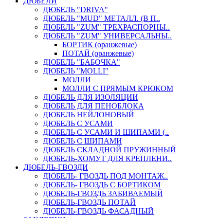
ДЮБЕЛИ
ДЮБЕЛЬ "DRIVA"
ДЮБЕЛЬ "MUD" МЕТАЛЛ. (В П..
ДЮБЕЛЬ "ZUM" ТРЕХРАСПОРНЫ..
ДЮБЕЛЬ "ZUM" УНИВЕРСАЛЬНЫ..
БОРТИК (оранжевые)
ПОТАЙ (оранжевые)
ДЮБЕЛЬ "БАБОЧКА"
ДЮБЕЛЬ "МOLLI"
МОЛЛИ
МОЛЛИ С ПРЯМЫМ КРЮКОМ
ДЮБЕЛЬ ДЛЯ ИЗОЛЯЦИИ
ДЮБЕЛЬ ДЛЯ ПЕНОБЛОКА
ДЮБЕЛЬ НЕЙЛОНОВЫЙ
ДЮБЕЛЬ С УСАМИ
ДЮБЕЛЬ С УСАМИ И ШИПАМИ (..
ДЮБЕЛЬ С ШИПАМИ
ДЮБЕЛЬ СКЛАДНОЙ ПРУЖИННЫЙ
ДЮБЕЛЬ-ХОМУТ ДЛЯ КРЕПЛЕНИ..
ДЮБЕЛЬ-ГВОЗДИ
ДЮБЕЛЬ- ГВОЗДЬ ПОД МОНТАЖ..
ДЮБЕЛЬ- ГВОЗДЬ С БОРТИКОМ
ДЮБЕЛЬ-ГВОЗДЬ ЗАБИВАЕМЫЙ
ДЮБЕЛЬ-ГВОЗДЬ ПОТАЙ
ДЮБЕЛЬ-ГВОЗДЬ ФАСАДНЫЙ