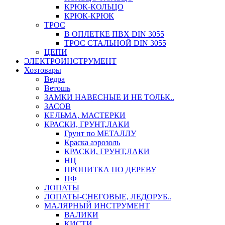
КРЮК-КОЛЬЦО
КРЮК-КРЮК
ТРОС
В ОПЛЕТКЕ ПВХ DIN 3055
ТРОС СТАЛЬНОЙ DIN 3055
ЦЕПИ
ЭЛЕКТРОИНСТРУМЕНТ
Хозтовары
Ведра
Ветошь
ЗАМКИ НАВЕСНЫЕ И НЕ ТОЛЬК..
ЗАСОВ
КЕЛЬМА, МАСТЕРКИ
КРАСКИ, ГРУНТ,ЛАКИ
Грунт по МЕТАЛЛУ
Краска аэрозоль
КРАСКИ, ГРУНТ,ЛАКИ
НЦ
ПРОПИТКА ПО ДЕРЕВУ
ПФ
ЛОПАТЫ
ЛОПАТЫ-СНЕГОВЫЕ, ЛЕДОРУБ..
МАЛЯРНЫЙ ИНСТРУМЕНТ
ВАЛИКИ
КИСТИ