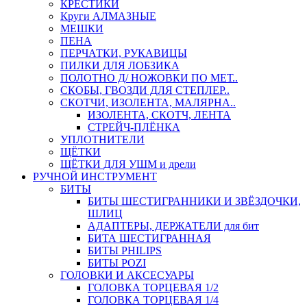
КРЕСТИКИ
Круги АЛМАЗНЫЕ
МЕШКИ
ПЕНА
ПЕРЧАТКИ, РУКАВИЦЫ
ПИЛКИ ДЛЯ ЛОБЗИКА
ПОЛОТНО Д/ НОЖОВКИ ПО МЕТ..
СКОБЫ, ГВОЗДИ ДЛЯ СТЕПЛЕР..
СКОТЧИ, ИЗОЛЕНТА, МАЛЯРНА..
ИЗОЛЕНТА, СКОТЧ, ЛЕНТА
СТРЕЙЧ-ПЛЁНКА
УПЛОТНИТЕЛИ
ЩЁТКИ
ЩЁТКИ ДЛЯ УШМ и дрели
РУЧНОЙ ИНСТРУМЕНТ
БИТЫ
БИТЫ ШЕСТИГРАННИКИ И ЗВЁЗДОЧКИ,
ШЛИЦ
АДАПТЕРЫ, ДЕРЖАТЕЛИ для бит
БИТА ШЕСТИГРАННАЯ
БИТЫ PHILIPS
БИТЫ POZI
ГОЛОВКИ И АКСЕСУАРЫ
ГОЛОВКА ТОРЦЕВАЯ 1/2
ГОЛОВКА ТОРЦЕВАЯ 1/4