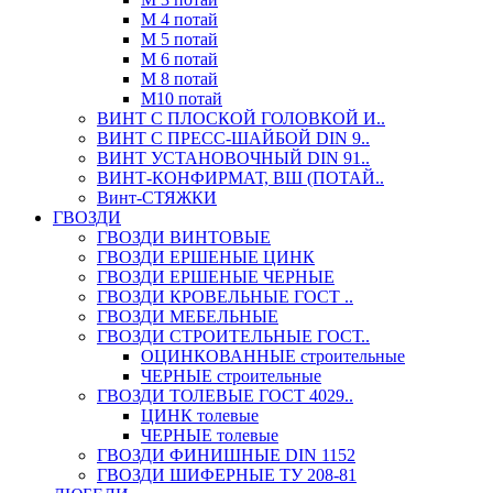
М 4 потай
М 5 потай
М 6 потай
М 8 потай
М10 потай
ВИНТ С ПЛОСКОЙ ГОЛОВКОЙ И..
ВИНТ С ПРЕСС-ШАЙБОЙ DIN 9..
ВИНТ УСТАНОВОЧНЫЙ DIN 91..
ВИНТ-КОНФИРМАТ, ВШ (ПОТАЙ..
Винт-СТЯЖКИ
ГВОЗДИ
ГВОЗДИ ВИНТОВЫЕ
ГВОЗДИ ЕРШЕНЫЕ ЦИНК
ГВОЗДИ ЕРШЕНЫЕ ЧЕРНЫЕ
ГВОЗДИ КРОВЕЛЬНЫЕ ГОСТ ..
ГВОЗДИ МЕБЕЛЬНЫЕ
ГВОЗДИ СТРОИТЕЛЬНЫЕ ГОСТ..
ОЦИНКОВАННЫЕ строительные
ЧЕРНЫЕ строительные
ГВОЗДИ ТОЛЕВЫЕ ГОСТ 4029..
ЦИНК толевые
ЧЕРНЫЕ толевые
ГВОЗДИ ФИНИШНЫЕ DIN 1152
ГВОЗДИ ШИФЕРНЫЕ ТУ 208-81