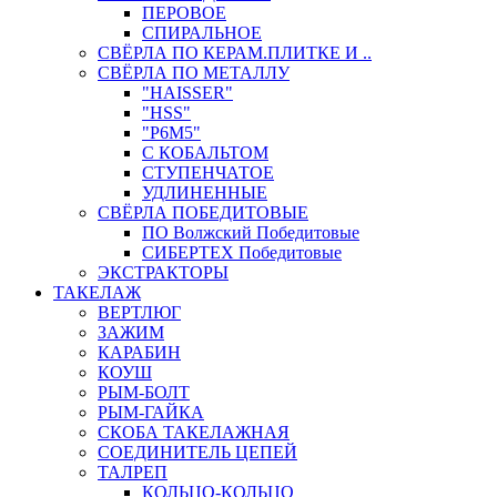
ПЕРОВОЕ
СПИРАЛЬНОЕ
СВЁРЛА ПО КЕРАМ.ПЛИТКЕ И ..
СВЁРЛА ПО МЕТАЛЛУ
"HAISSER"
"HSS"
"Р6М5"
С КОБАЛЬТОМ
СТУПЕНЧАТОЕ
УДЛИНЕННЫЕ
СВЁРЛА ПОБЕДИТОВЫЕ
ПО Волжский Победитовые
СИБЕРТЕХ Победитовые
ЭКСТРАКТОРЫ
ТАКЕЛАЖ
ВЕРТЛЮГ
ЗАЖИМ
КАРАБИН
КОУШ
РЫМ-БОЛТ
РЫМ-ГАЙКА
СКОБА ТАКЕЛАЖНАЯ
СОЕДИНИТЕЛЬ ЦЕПЕЙ
ТАЛРЕП
КОЛЬЦО-КОЛЬЦО