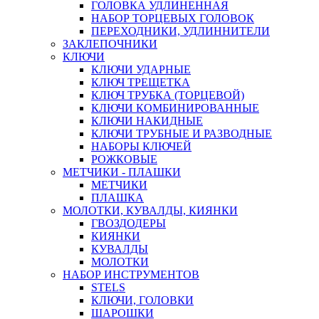
ГОЛОВКА УДЛИНЕННАЯ
НАБОР ТОРЦЕВЫХ ГОЛОВОК
ПЕРЕХОДНИКИ, УДЛИННИТЕЛИ
ЗАКЛЕПОЧНИКИ
КЛЮЧИ
КЛЮЧИ УДАРНЫЕ
КЛЮЧ ТРЕЩЕТКА
КЛЮЧ ТРУБКА (ТОРЦЕВОЙ)
КЛЮЧИ КОМБИНИРОВАННЫЕ
КЛЮЧИ НАКИДНЫЕ
КЛЮЧИ ТРУБНЫЕ И РАЗВОДНЫЕ
НАБОРЫ КЛЮЧЕЙ
РОЖКОВЫЕ
МЕТЧИКИ - ПЛАШКИ
МЕТЧИКИ
ПЛАШКА
МОЛОТКИ, КУВАЛДЫ, КИЯНКИ
ГВОЗДОДЕРЫ
КИЯНКИ
КУВАЛДЫ
МОЛОТКИ
НАБОР ИНСТРУМЕНТОВ
STELS
КЛЮЧИ, ГОЛОВКИ
ШАРОШКИ