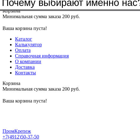
Бренды, с которыми мы работа
Почему выбирают именно нас
Меню
+7(4912)50-37-50
sbit@krep62.ru
Корзина
Минимальная сумма заказа 200 руб.
Ваша корзина пуста!
Каталог
Калькулятор
Оплата
Справочная информация
О компании
Доставка
Контакты
Корзина
Минимальная сумма заказа 200 руб.
Ваша корзина пуста!
ПромКрепеж
+7(4912)50-37-50