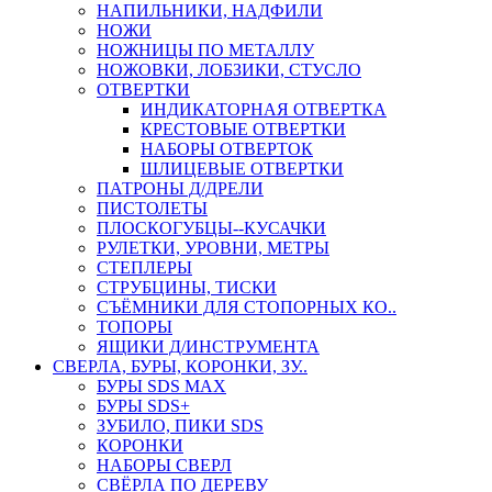
НАПИЛЬНИКИ, НАДФИЛИ
НОЖИ
НОЖНИЦЫ ПО МЕТАЛЛУ
НОЖОВКИ, ЛОБЗИКИ, СТУСЛО
ОТВЕРТКИ
ИНДИКАТОРНАЯ ОТВЕРТКА
КРЕСТОВЫЕ ОТВЕРТКИ
НАБОРЫ ОТВЕРТОК
ШЛИЦЕВЫЕ ОТВЕРТКИ
ПАТРОНЫ Д/ДРЕЛИ
ПИСТОЛЕТЫ
ПЛОСКОГУБЦЫ--КУСАЧКИ
РУЛЕТКИ, УРОВНИ, МЕТРЫ
СТЕПЛЕРЫ
СТРУБЦИНЫ, ТИСКИ
СЪЁМНИКИ ДЛЯ СТОПОРНЫХ КО..
ТОПОРЫ
ЯЩИКИ Д/ИНСТРУМЕНТА
СВЕРЛА, БУРЫ, КОРОНКИ, ЗУ..
БУРЫ SDS MAX
БУРЫ SDS+
ЗУБИЛО, ПИКИ SDS
КОРОНКИ
НАБОРЫ СВЕРЛ
СВЁРЛА ПО ДЕРЕВУ