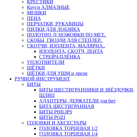
КРЕСТИКИ
Круги АЛМАЗНЫЕ
МЕШКИ
ПЕНА
ПЕРЧАТКИ, РУКАВИЦЫ
ПИЛКИ ДЛЯ ЛОБЗИКА
ПОЛОТНО Д/ НОЖОВКИ ПО МЕТ..
СКОБЫ, ГВОЗДИ ДЛЯ СТЕПЛЕР..
СКОТЧИ, ИЗОЛЕНТА, МАЛЯРНА..
ИЗОЛЕНТА, СКОТЧ, ЛЕНТА
СТРЕЙЧ-ПЛЁНКА
УПЛОТНИТЕЛИ
ЩЁТКИ
ЩЁТКИ ДЛЯ УШМ и дрели
РУЧНОЙ ИНСТРУМЕНТ
БИТЫ
БИТЫ ШЕСТИГРАННИКИ И ЗВЁЗДОЧКИ,
ШЛИЦ
АДАПТЕРЫ, ДЕРЖАТЕЛИ для бит
БИТА ШЕСТИГРАННАЯ
БИТЫ PHILIPS
БИТЫ POZI
ГОЛОВКИ И АКСЕСУАРЫ
ГОЛОВКА ТОРЦЕВАЯ 1/2
ГОЛОВКА ТОРЦЕВАЯ 1/4