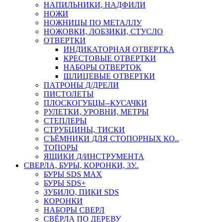
НАПИЛЬНИКИ, НАДФИЛИ
НОЖИ
НОЖНИЦЫ ПО МЕТАЛЛУ
НОЖОВКИ, ЛОБЗИКИ, СТУСЛО
ОТВЕРТКИ
ИНДИКАТОРНАЯ ОТВЕРТКА
КРЕСТОВЫЕ ОТВЕРТКИ
НАБОРЫ ОТВЕРТОК
ШЛИЦЕВЫЕ ОТВЕРТКИ
ПАТРОНЫ Д/ДРЕЛИ
ПИСТОЛЕТЫ
ПЛОСКОГУБЦЫ--КУСАЧКИ
РУЛЕТКИ, УРОВНИ, МЕТРЫ
СТЕПЛЕРЫ
СТРУБЦИНЫ, ТИСКИ
СЪЁМНИКИ ДЛЯ СТОПОРНЫХ КО..
ТОПОРЫ
ЯЩИКИ Д/ИНСТРУМЕНТА
СВЕРЛА, БУРЫ, КОРОНКИ, ЗУ..
БУРЫ SDS MAX
БУРЫ SDS+
ЗУБИЛО, ПИКИ SDS
КОРОНКИ
НАБОРЫ СВЕРЛ
СВЁРЛА ПО ДЕРЕВУ