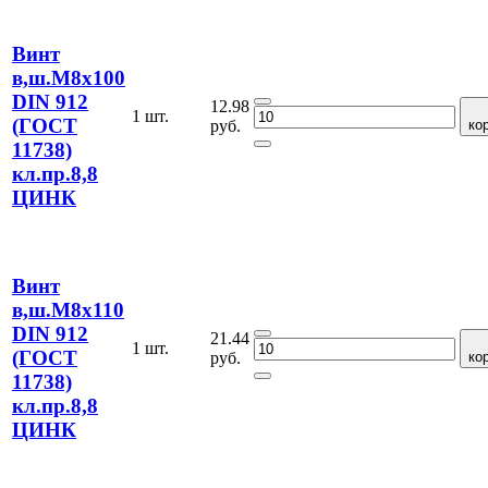
Винт
в,ш.М8х100
DIN 912
12.98
1 шт.
(ГОСТ
руб.
ко
11738)
кл.пр.8,8
ЦИНК
Винт
в,ш.М8х110
DIN 912
21.44
1 шт.
(ГОСТ
руб.
ко
11738)
кл.пр.8,8
ЦИНК