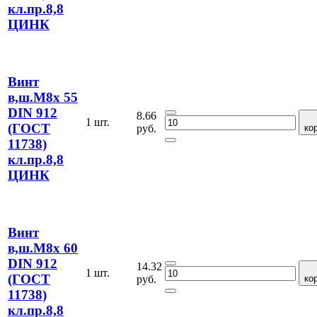
кл.пр.8,8
ЦИНК
Винт
в,ш.М8х 55
DIN 912
8.66
1 шт.
(ГОСТ
руб.
ко
11738)
кл.пр.8,8
ЦИНК
Винт
в,ш.М8х 60
DIN 912
14.32
1 шт.
(ГОСТ
руб.
ко
11738)
кл.пр.8,8