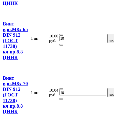
ЦИНК
Винт
в,ш.М8х 65
DIN 912
10.00
1 шт.
(ГОСТ
руб.
ко
11738)
кл.пр.8,8
ЦИНК
Винт
в,ш.М8х 70
DIN 912
10.04
1 шт.
(ГОСТ
руб.
ко
11738)
кл.пр.8,8
ЦИНК