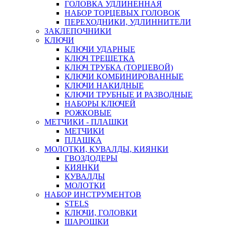
ГОЛОВКА УДЛИНЕННАЯ
НАБОР ТОРЦЕВЫХ ГОЛОВОК
ПЕРЕХОДНИКИ, УДЛИННИТЕЛИ
ЗАКЛЕПОЧНИКИ
КЛЮЧИ
КЛЮЧИ УДАРНЫЕ
КЛЮЧ ТРЕЩЕТКА
КЛЮЧ ТРУБКА (ТОРЦЕВОЙ)
КЛЮЧИ КОМБИНИРОВАННЫЕ
КЛЮЧИ НАКИДНЫЕ
КЛЮЧИ ТРУБНЫЕ И РАЗВОДНЫЕ
НАБОРЫ КЛЮЧЕЙ
РОЖКОВЫЕ
МЕТЧИКИ - ПЛАШКИ
МЕТЧИКИ
ПЛАШКА
МОЛОТКИ, КУВАЛДЫ, КИЯНКИ
ГВОЗДОДЕРЫ
КИЯНКИ
КУВАЛДЫ
МОЛОТКИ
НАБОР ИНСТРУМЕНТОВ
STELS
КЛЮЧИ, ГОЛОВКИ
ШАРОШКИ