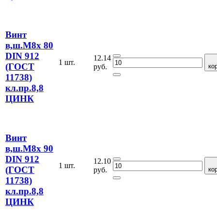
Винт
в,ш.М8х 80
DIN 912
12.14
1 шт.
(ГОСТ
руб.
ко
11738)
кл.пр.8,8
ЦИНК
Винт
в,ш.М8х 90
DIN 912
12.10
1 шт.
(ГОСТ
руб.
ко
11738)
кл.пр.8,8
ЦИНК