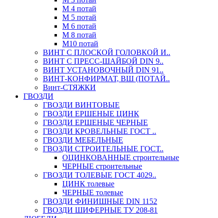
М 4 потай
М 5 потай
М 6 потай
М 8 потай
М10 потай
ВИНТ С ПЛОСКОЙ ГОЛОВКОЙ И..
ВИНТ С ПРЕСС-ШАЙБОЙ DIN 9..
ВИНТ УСТАНОВОЧНЫЙ DIN 91..
ВИНТ-КОНФИРМАТ, ВШ (ПОТАЙ..
Винт-СТЯЖКИ
ГВОЗДИ
ГВОЗДИ ВИНТОВЫЕ
ГВОЗДИ ЕРШЕНЫЕ ЦИНК
ГВОЗДИ ЕРШЕНЫЕ ЧЕРНЫЕ
ГВОЗДИ КРОВЕЛЬНЫЕ ГОСТ ..
ГВОЗДИ МЕБЕЛЬНЫЕ
ГВОЗДИ СТРОИТЕЛЬНЫЕ ГОСТ..
ОЦИНКОВАННЫЕ строительные
ЧЕРНЫЕ строительные
ГВОЗДИ ТОЛЕВЫЕ ГОСТ 4029..
ЦИНК толевые
ЧЕРНЫЕ толевые
ГВОЗДИ ФИНИШНЫЕ DIN 1152
ГВОЗДИ ШИФЕРНЫЕ ТУ 208-81