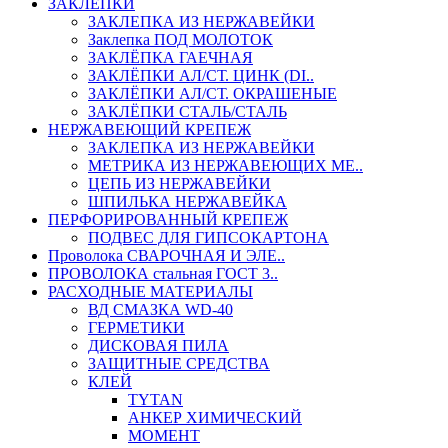
ЗАКЛЕПКИ
ЗАКЛЕПКА ИЗ НЕРЖАВЕЙКИ
Заклепка ПОД МОЛОТОК
ЗАКЛЁПКА ГАЕЧНАЯ
ЗАКЛЁПКИ АЛ/СТ. ЦИНК (DI..
ЗАКЛЁПКИ АЛ/СТ. ОКРАШЕНЫЕ
ЗАКЛЁПКИ СТАЛЬ/СТАЛЬ
НЕРЖАВЕЮЩИЙ КРЕПЕЖ
ЗАКЛЕПКА ИЗ НЕРЖАВЕЙКИ
МЕТРИКА ИЗ НЕРЖАВЕЮЩИХ МЕ..
ЦЕПЬ ИЗ НЕРЖАВЕЙКИ
ШПИЛЬКА НЕРЖАВЕЙКА
ПЕРФОРИРОВАННЫЙ КРЕПЕЖ
ПОДВЕС ДЛЯ ГИПСОКАРТОНА
Проволока СВАРОЧНАЯ И ЭЛЕ..
ПРОВОЛОКА стальная ГОСТ 3..
РАСХОДНЫЕ МАТЕРИАЛЫ
ВД СМАЗКА WD-40
ГЕРМЕТИКИ
ДИСКОВАЯ ПИЛА
ЗАЩИТНЫЕ СРЕДСТВА
КЛЕЙ
TYTAN
АНКЕР ХИМИЧЕСКИЙ
МОМЕНТ