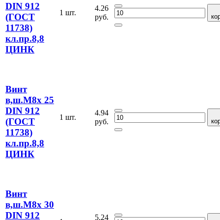
DIN 912
4.26
1 шт.
(ГОСТ
руб.
ко
11738)
кл.пр.8,8
ЦИНК
Винт
в,ш.М8х 25
DIN 912
4.94
1 шт.
(ГОСТ
руб.
ко
11738)
кл.пр.8,8
ЦИНК
Винт
в,ш.М8х 30
DIN 912
5.24