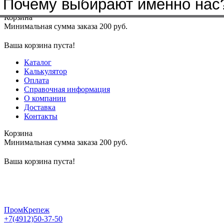
Бренды, с которыми мы работа
Почему выбирают именно нас
Меню
+7(4912)50-37-50
sbit@krep62.ru
Корзина
Минимальная сумма заказа 200 руб.
Ваша корзина пуста!
Каталог
Калькулятор
Оплата
Справочная информация
О компании
Доставка
Контакты
Корзина
Минимальная сумма заказа 200 руб.
Ваша корзина пуста!
ПромКрепеж
+7(4912)50-37-50