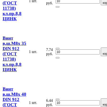
1 шт.
(ГОСТ
руб.
ко
11738)
кл.пр.8,8
ЦИНК
Винт
в,ш.М8х 35
DIN 912
7.74
1 шт.
(ГОСТ
руб.
ко
11738)
кл.пр.8,8
ЦИНК
Винт
в,ш.М8х 40
DIN 912
6.44
1 шт.
(ГОСТ
руб.
ко