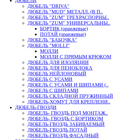
ДЮБЕЛИ
ДЮБЕЛЬ "DRIVA"
ДЮБЕЛЬ "MUD" МЕТАЛЛ. (В П..
ДЮБЕЛЬ "ZUM" ТРЕХРАСПОРНЫ..
ДЮБЕЛЬ "ZUM" УНИВЕРСАЛЬНЫ..
БОРТИК (оранжевые)
ПОТАЙ (оранжевые)
ДЮБЕЛЬ "БАБОЧКА"
ДЮБЕЛЬ "МOLLI"
МОЛЛИ
МОЛЛИ С ПРЯМЫМ КРЮКОМ
ДЮБЕЛЬ ДЛЯ ИЗОЛЯЦИИ
ДЮБЕЛЬ ДЛЯ ПЕНОБЛОКА
ДЮБЕЛЬ НЕЙЛОНОВЫЙ
ДЮБЕЛЬ С УСАМИ
ДЮБЕЛЬ С УСАМИ И ШИПАМИ (..
ДЮБЕЛЬ С ШИПАМИ
ДЮБЕЛЬ СКЛАДНОЙ ПРУЖИННЫЙ
ДЮБЕЛЬ-ХОМУТ ДЛЯ КРЕПЛЕНИ..
ДЮБЕЛЬ-ГВОЗДИ
ДЮБЕЛЬ- ГВОЗДЬ ПОД МОНТАЖ..
ДЮБЕЛЬ- ГВОЗДЬ С БОРТИКОМ
ДЮБЕЛЬ-ГВОЗДЬ ЗАБИВАЕМЫЙ
ДЮБЕЛЬ-ГВОЗДЬ ПОТАЙ
ДЮБЕЛЬ-ГВОЗДЬ ФАСАДНЫЙ