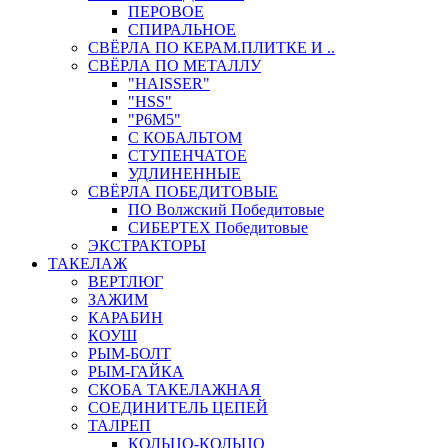
ПЕРОВОЕ
СПИРАЛЬНОЕ
СВЁРЛА ПО КЕРАМ.ПЛИТКЕ И ..
СВЁРЛА ПО МЕТАЛЛУ
"HAISSER"
"HSS"
"Р6М5"
С КОБАЛЬТОМ
СТУПЕНЧАТОЕ
УДЛИНЕННЫЕ
СВЁРЛА ПОБЕДИТОВЫЕ
ПО Волжский Победитовые
СИБЕРТЕХ Победитовые
ЭКСТРАКТОРЫ
ТАКЕЛАЖ
ВЕРТЛЮГ
ЗАЖИМ
КАРАБИН
КОУШ
РЫМ-БОЛТ
РЫМ-ГАЙКА
СКОБА ТАКЕЛАЖНАЯ
СОЕДИНИТЕЛЬ ЦЕПЕЙ
ТАЛРЕП
КОЛЬЦО-КОЛЬЦО