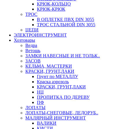
КРЮК-КОЛЬЦО
КРЮК-КРЮК
ТРОС
В ОПЛЕТКЕ ПВХ DIN 3055
ТРОС СТАЛЬНОЙ DIN 3055
ЦЕПИ
ЭЛЕКТРОИНСТРУМЕНТ
Хозтовары
Ведра
Ветошь
ЗАМКИ НАВЕСНЫЕ И НЕ ТОЛЬК..
ЗАСОВ
КЕЛЬМА, МАСТЕРКИ
КРАСКИ, ГРУНТ,ЛАКИ
Грунт по МЕТАЛЛУ
Краска аэрозоль
КРАСКИ, ГРУНТ,ЛАКИ
НЦ
ПРОПИТКА ПО ДЕРЕВУ
ПФ
ЛОПАТЫ
ЛОПАТЫ-СНЕГОВЫЕ, ЛЕДОРУБ..
МАЛЯРНЫЙ ИНСТРУМЕНТ
ВАЛИКИ
КИСТИ