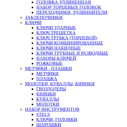
ГОЛОВКА УДЛИНЕННАЯ
НАБОР ТОРЦЕВЫХ ГОЛОВОК
ПЕРЕХОДНИКИ, УДЛИННИТЕЛИ
ЗАКЛЕПОЧНИКИ
КЛЮЧИ
КЛЮЧИ УДАРНЫЕ
КЛЮЧ ТРЕЩЕТКА
КЛЮЧ ТРУБКА (ТОРЦЕВОЙ)
КЛЮЧИ КОМБИНИРОВАННЫЕ
КЛЮЧИ НАКИДНЫЕ
КЛЮЧИ ТРУБНЫЕ И РАЗВОДНЫЕ
НАБОРЫ КЛЮЧЕЙ
РОЖКОВЫЕ
МЕТЧИКИ - ПЛАШКИ
МЕТЧИКИ
ПЛАШКА
МОЛОТКИ, КУВАЛДЫ, КИЯНКИ
ГВОЗДОДЕРЫ
КИЯНКИ
КУВАЛДЫ
МОЛОТКИ
НАБОР ИНСТРУМЕНТОВ
STELS
КЛЮЧИ, ГОЛОВКИ
ШАРОШКИ