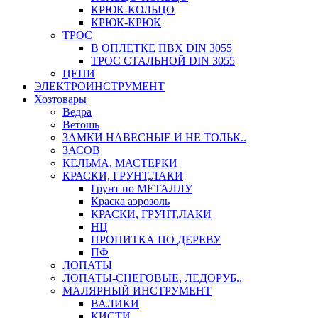
КРЮК-КОЛЬЦО
КРЮК-КРЮК
ТРОС
В ОПЛЕТКЕ ПВХ DIN 3055
ТРОС СТАЛЬНОЙ DIN 3055
ЦЕПИ
ЭЛЕКТРОИНСТРУМЕНТ
Хозтовары
Ведра
Ветошь
ЗАМКИ НАВЕСНЫЕ И НЕ ТОЛЬК..
ЗАСОВ
КЕЛЬМА, МАСТЕРКИ
КРАСКИ, ГРУНТ,ЛАКИ
Грунт по МЕТАЛЛУ
Краска аэрозоль
КРАСКИ, ГРУНТ,ЛАКИ
НЦ
ПРОПИТКА ПО ДЕРЕВУ
ПФ
ЛОПАТЫ
ЛОПАТЫ-СНЕГОВЫЕ, ЛЕДОРУБ..
МАЛЯРНЫЙ ИНСТРУМЕНТ
ВАЛИКИ
КИСТИ