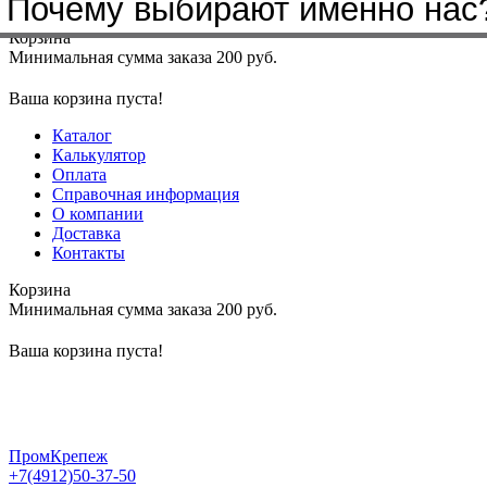
Бренды, с которыми мы работа
Почему выбирают именно нас
Меню
+7(4912)50-37-50
sbit@krep62.ru
Корзина
Минимальная сумма заказа 200 руб.
Ваша корзина пуста!
Каталог
Калькулятор
Оплата
Справочная информация
О компании
Доставка
Контакты
Корзина
Минимальная сумма заказа 200 руб.
Ваша корзина пуста!
ПромКрепеж
+7(4912)50-37-50