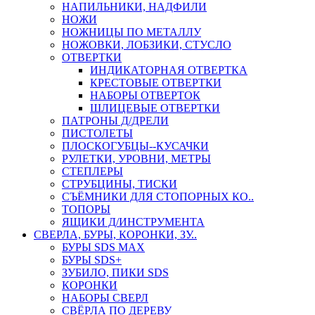
НАПИЛЬНИКИ, НАДФИЛИ
НОЖИ
НОЖНИЦЫ ПО МЕТАЛЛУ
НОЖОВКИ, ЛОБЗИКИ, СТУСЛО
ОТВЕРТКИ
ИНДИКАТОРНАЯ ОТВЕРТКА
КРЕСТОВЫЕ ОТВЕРТКИ
НАБОРЫ ОТВЕРТОК
ШЛИЦЕВЫЕ ОТВЕРТКИ
ПАТРОНЫ Д/ДРЕЛИ
ПИСТОЛЕТЫ
ПЛОСКОГУБЦЫ--КУСАЧКИ
РУЛЕТКИ, УРОВНИ, МЕТРЫ
СТЕПЛЕРЫ
СТРУБЦИНЫ, ТИСКИ
СЪЁМНИКИ ДЛЯ СТОПОРНЫХ КО..
ТОПОРЫ
ЯЩИКИ Д/ИНСТРУМЕНТА
СВЕРЛА, БУРЫ, КОРОНКИ, ЗУ..
БУРЫ SDS MAX
БУРЫ SDS+
ЗУБИЛО, ПИКИ SDS
КОРОНКИ
НАБОРЫ СВЕРЛ
СВЁРЛА ПО ДЕРЕВУ