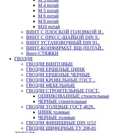
М 4 потай
М 5 потай
М 6 потай
М 8 потай
М10 потай
ВИНТ С ПЛОСКОЙ ГОЛОВКОЙ И..
ВИНТ С ПРЕСС-ШАЙБОЙ DIN 9..
ВИНТ УСТАНОВОЧНЫЙ DIN 91..
ВИНТ-КОНФИРМАТ, ВШ (ПОТАЙ..
Винт-СТЯЖКИ
ГВОЗДИ
ГВОЗДИ ВИНТОВЫЕ
ГВОЗДИ ЕРШЕНЫЕ ЦИНК
ГВОЗДИ ЕРШЕНЫЕ ЧЕРНЫЕ
ГВОЗДИ КРОВЕЛЬНЫЕ ГОСТ ..
ГВОЗДИ МЕБЕЛЬНЫЕ
ГВОЗДИ СТРОИТЕЛЬНЫЕ ГОСТ..
ОЦИНКОВАННЫЕ строительные
ЧЕРНЫЕ строительные
ГВОЗДИ ТОЛЕВЫЕ ГОСТ 4029..
ЦИНК толевые
ЧЕРНЫЕ толевые
ГВОЗДИ ФИНИШНЫЕ DIN 1152
ГВОЗДИ ШИФЕРНЫЕ ТУ 208-81