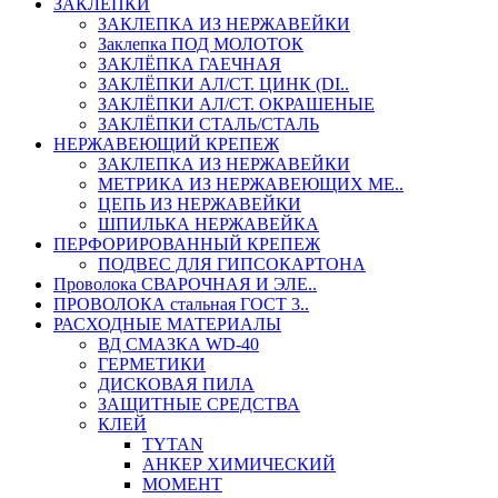
ЗАКЛЕПКИ
ЗАКЛЕПКА ИЗ НЕРЖАВЕЙКИ
Заклепка ПОД МОЛОТОК
ЗАКЛЁПКА ГАЕЧНАЯ
ЗАКЛЁПКИ АЛ/СТ. ЦИНК (DI..
ЗАКЛЁПКИ АЛ/СТ. ОКРАШЕНЫЕ
ЗАКЛЁПКИ СТАЛЬ/СТАЛЬ
НЕРЖАВЕЮЩИЙ КРЕПЕЖ
ЗАКЛЕПКА ИЗ НЕРЖАВЕЙКИ
МЕТРИКА ИЗ НЕРЖАВЕЮЩИХ МЕ..
ЦЕПЬ ИЗ НЕРЖАВЕЙКИ
ШПИЛЬКА НЕРЖАВЕЙКА
ПЕРФОРИРОВАННЫЙ КРЕПЕЖ
ПОДВЕС ДЛЯ ГИПСОКАРТОНА
Проволока СВАРОЧНАЯ И ЭЛЕ..
ПРОВОЛОКА стальная ГОСТ 3..
РАСХОДНЫЕ МАТЕРИАЛЫ
ВД СМАЗКА WD-40
ГЕРМЕТИКИ
ДИСКОВАЯ ПИЛА
ЗАЩИТНЫЕ СРЕДСТВА
КЛЕЙ
TYTAN
АНКЕР ХИМИЧЕСКИЙ
МОМЕНТ