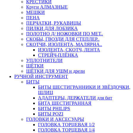
КРЕСТИКИ
Круги АЛМАЗНЫЕ
МЕШКИ
ПЕНА
ПЕРЧАТКИ, РУКАВИЦЫ
ПИЛКИ ДЛЯ ЛОБЗИКА
ПОЛОТНО Д/ НОЖОВКИ ПО МЕТ..
СКОБЫ, ГВОЗДИ ДЛЯ СТЕПЛЕР..
СКОТЧИ, ИЗОЛЕНТА, МАЛЯРНА..
ИЗОЛЕНТА, СКОТЧ, ЛЕНТА
СТРЕЙЧ-ПЛЁНКА
УПЛОТНИТЕЛИ
ЩЁТКИ
ЩЁТКИ ДЛЯ УШМ и дрели
РУЧНОЙ ИНСТРУМЕНТ
БИТЫ
БИТЫ ШЕСТИГРАННИКИ И ЗВЁЗДОЧКИ,
ШЛИЦ
АДАПТЕРЫ, ДЕРЖАТЕЛИ для бит
БИТА ШЕСТИГРАННАЯ
БИТЫ PHILIPS
БИТЫ POZI
ГОЛОВКИ И АКСЕСУАРЫ
ГОЛОВКА ТОРЦЕВАЯ 1/2
ГОЛОВКА ТОРЦЕВАЯ 1/4