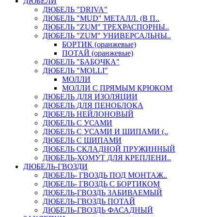
ДЮБЕЛИ
ДЮБЕЛЬ "DRIVA"
ДЮБЕЛЬ "MUD" МЕТАЛЛ. (В П..
ДЮБЕЛЬ "ZUM" ТРЕХРАСПОРНЫ..
ДЮБЕЛЬ "ZUM" УНИВЕРСАЛЬНЫ..
БОРТИК (оранжевые)
ПОТАЙ (оранжевые)
ДЮБЕЛЬ "БАБОЧКА"
ДЮБЕЛЬ "МOLLI"
МОЛЛИ
МОЛЛИ С ПРЯМЫМ КРЮКОМ
ДЮБЕЛЬ ДЛЯ ИЗОЛЯЦИИ
ДЮБЕЛЬ ДЛЯ ПЕНОБЛОКА
ДЮБЕЛЬ НЕЙЛОНОВЫЙ
ДЮБЕЛЬ С УСАМИ
ДЮБЕЛЬ С УСАМИ И ШИПАМИ (..
ДЮБЕЛЬ С ШИПАМИ
ДЮБЕЛЬ СКЛАДНОЙ ПРУЖИННЫЙ
ДЮБЕЛЬ-ХОМУТ ДЛЯ КРЕПЛЕНИ..
ДЮБЕЛЬ-ГВОЗДИ
ДЮБЕЛЬ- ГВОЗДЬ ПОД МОНТАЖ..
ДЮБЕЛЬ- ГВОЗДЬ С БОРТИКОМ
ДЮБЕЛЬ-ГВОЗДЬ ЗАБИВАЕМЫЙ
ДЮБЕЛЬ-ГВОЗДЬ ПОТАЙ
ДЮБЕЛЬ-ГВОЗДЬ ФАСАДНЫЙ