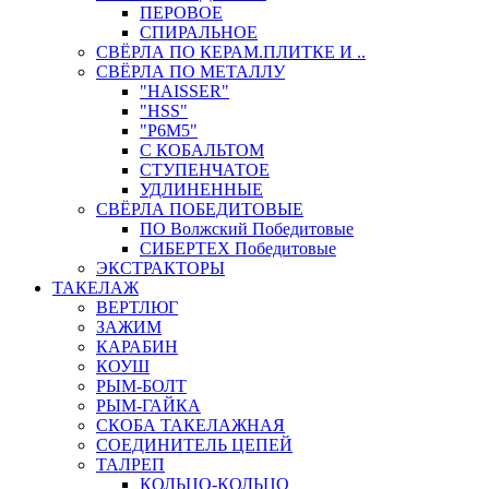
ПЕРОВОЕ
СПИРАЛЬНОЕ
СВЁРЛА ПО КЕРАМ.ПЛИТКЕ И ..
СВЁРЛА ПО МЕТАЛЛУ
"HAISSER"
"HSS"
"Р6М5"
С КОБАЛЬТОМ
СТУПЕНЧАТОЕ
УДЛИНЕННЫЕ
СВЁРЛА ПОБЕДИТОВЫЕ
ПО Волжский Победитовые
СИБЕРТЕХ Победитовые
ЭКСТРАКТОРЫ
ТАКЕЛАЖ
ВЕРТЛЮГ
ЗАЖИМ
КАРАБИН
КОУШ
РЫМ-БОЛТ
РЫМ-ГАЙКА
СКОБА ТАКЕЛАЖНАЯ
СОЕДИНИТЕЛЬ ЦЕПЕЙ
ТАЛРЕП
КОЛЬЦО-КОЛЬЦО