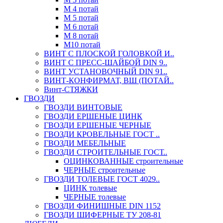
М 4 потай
М 5 потай
М 6 потай
М 8 потай
М10 потай
ВИНТ С ПЛОСКОЙ ГОЛОВКОЙ И..
ВИНТ С ПРЕСС-ШАЙБОЙ DIN 9..
ВИНТ УСТАНОВОЧНЫЙ DIN 91..
ВИНТ-КОНФИРМАТ, ВШ (ПОТАЙ..
Винт-СТЯЖКИ
ГВОЗДИ
ГВОЗДИ ВИНТОВЫЕ
ГВОЗДИ ЕРШЕНЫЕ ЦИНК
ГВОЗДИ ЕРШЕНЫЕ ЧЕРНЫЕ
ГВОЗДИ КРОВЕЛЬНЫЕ ГОСТ ..
ГВОЗДИ МЕБЕЛЬНЫЕ
ГВОЗДИ СТРОИТЕЛЬНЫЕ ГОСТ..
ОЦИНКОВАННЫЕ строительные
ЧЕРНЫЕ строительные
ГВОЗДИ ТОЛЕВЫЕ ГОСТ 4029..
ЦИНК толевые
ЧЕРНЫЕ толевые
ГВОЗДИ ФИНИШНЫЕ DIN 1152
ГВОЗДИ ШИФЕРНЫЕ ТУ 208-81