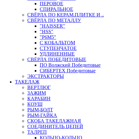
ПЕРОВОЕ
СПИРАЛЬНОЕ
СВЁРЛА ПО КЕРАМ.ПЛИТКЕ И ..
СВЁРЛА ПО МЕТАЛЛУ
"HAISSER"
"HSS"
"Р6М5"
С КОБАЛЬТОМ
СТУПЕНЧАТОЕ
УДЛИНЕННЫЕ
СВЁРЛА ПОБЕДИТОВЫЕ
ПО Волжский Победитовые
СИБЕРТЕХ Победитовые
ЭКСТРАКТОРЫ
ТАКЕЛАЖ
ВЕРТЛЮГ
ЗАЖИМ
КАРАБИН
КОУШ
РЫМ-БОЛТ
РЫМ-ГАЙКА
СКОБА ТАКЕЛАЖНАЯ
СОЕДИНИТЕЛЬ ЦЕПЕЙ
ТАЛРЕП
КОЛЬЦО-КОЛЬЦО