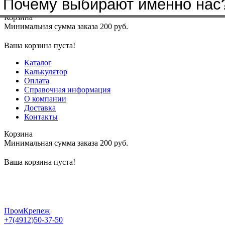
Почему выбирают именно нас
Меню
+7(4912)50-37-50
sbit@krep62.ru
Корзина
Минимальная сумма заказа 200 руб.
Ваша корзина пуста!
Каталог
Калькулятор
Оплата
Справочная информация
О компании
Доставка
Контакты
Корзина
Минимальная сумма заказа 200 руб.
Ваша корзина пуста!
ПромКрепеж
+7(4912)50-37-50