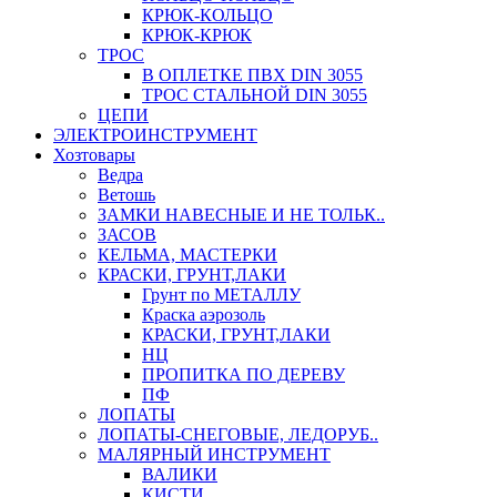
КРЮК-КОЛЬЦО
КРЮК-КРЮК
ТРОС
В ОПЛЕТКЕ ПВХ DIN 3055
ТРОС СТАЛЬНОЙ DIN 3055
ЦЕПИ
ЭЛЕКТРОИНСТРУМЕНТ
Хозтовары
Ведра
Ветошь
ЗАМКИ НАВЕСНЫЕ И НЕ ТОЛЬК..
ЗАСОВ
КЕЛЬМА, МАСТЕРКИ
КРАСКИ, ГРУНТ,ЛАКИ
Грунт по МЕТАЛЛУ
Краска аэрозоль
КРАСКИ, ГРУНТ,ЛАКИ
НЦ
ПРОПИТКА ПО ДЕРЕВУ
ПФ
ЛОПАТЫ
ЛОПАТЫ-СНЕГОВЫЕ, ЛЕДОРУБ..
МАЛЯРНЫЙ ИНСТРУМЕНТ
ВАЛИКИ
КИСТИ