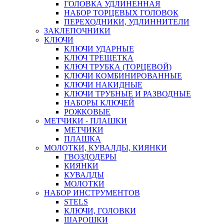
ГОЛОВКА УДЛИНЕННАЯ
НАБОР ТОРЦЕВЫХ ГОЛОВОК
ПЕРЕХОДНИКИ, УДЛИННИТЕЛИ
ЗАКЛЕПОЧНИКИ
КЛЮЧИ
КЛЮЧИ УДАРНЫЕ
КЛЮЧ ТРЕЩЕТКА
КЛЮЧ ТРУБКА (ТОРЦЕВОЙ)
КЛЮЧИ КОМБИНИРОВАННЫЕ
КЛЮЧИ НАКИДНЫЕ
КЛЮЧИ ТРУБНЫЕ И РАЗВОДНЫЕ
НАБОРЫ КЛЮЧЕЙ
РОЖКОВЫЕ
МЕТЧИКИ - ПЛАШКИ
МЕТЧИКИ
ПЛАШКА
МОЛОТКИ, КУВАЛДЫ, КИЯНКИ
ГВОЗДОДЕРЫ
КИЯНКИ
КУВАЛДЫ
МОЛОТКИ
НАБОР ИНСТРУМЕНТОВ
STELS
КЛЮЧИ, ГОЛОВКИ
ШАРОШКИ