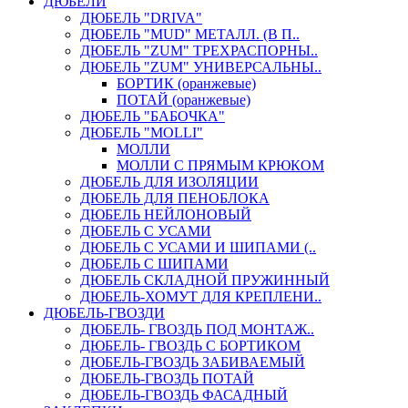
ДЮБЕЛИ
ДЮБЕЛЬ "DRIVA"
ДЮБЕЛЬ "MUD" МЕТАЛЛ. (В П..
ДЮБЕЛЬ "ZUM" ТРЕХРАСПОРНЫ..
ДЮБЕЛЬ "ZUM" УНИВЕРСАЛЬНЫ..
БОРТИК (оранжевые)
ПОТАЙ (оранжевые)
ДЮБЕЛЬ "БАБОЧКА"
ДЮБЕЛЬ "МOLLI"
МОЛЛИ
МОЛЛИ С ПРЯМЫМ КРЮКОМ
ДЮБЕЛЬ ДЛЯ ИЗОЛЯЦИИ
ДЮБЕЛЬ ДЛЯ ПЕНОБЛОКА
ДЮБЕЛЬ НЕЙЛОНОВЫЙ
ДЮБЕЛЬ С УСАМИ
ДЮБЕЛЬ С УСАМИ И ШИПАМИ (..
ДЮБЕЛЬ С ШИПАМИ
ДЮБЕЛЬ СКЛАДНОЙ ПРУЖИННЫЙ
ДЮБЕЛЬ-ХОМУТ ДЛЯ КРЕПЛЕНИ..
ДЮБЕЛЬ-ГВОЗДИ
ДЮБЕЛЬ- ГВОЗДЬ ПОД МОНТАЖ..
ДЮБЕЛЬ- ГВОЗДЬ С БОРТИКОМ
ДЮБЕЛЬ-ГВОЗДЬ ЗАБИВАЕМЫЙ
ДЮБЕЛЬ-ГВОЗДЬ ПОТАЙ
ДЮБЕЛЬ-ГВОЗДЬ ФАСАДНЫЙ