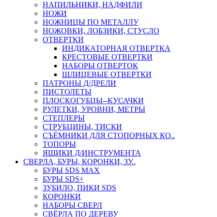
НАПИЛЬНИКИ, НАДФИЛИ
НОЖИ
НОЖНИЦЫ ПО МЕТАЛЛУ
НОЖОВКИ, ЛОБЗИКИ, СТУСЛО
ОТВЕРТКИ
ИНДИКАТОРНАЯ ОТВЕРТКА
КРЕСТОВЫЕ ОТВЕРТКИ
НАБОРЫ ОТВЕРТОК
ШЛИЦЕВЫЕ ОТВЕРТКИ
ПАТРОНЫ Д/ДРЕЛИ
ПИСТОЛЕТЫ
ПЛОСКОГУБЦЫ--КУСАЧКИ
РУЛЕТКИ, УРОВНИ, МЕТРЫ
СТЕПЛЕРЫ
СТРУБЦИНЫ, ТИСКИ
СЪЁМНИКИ ДЛЯ СТОПОРНЫХ КО..
ТОПОРЫ
ЯЩИКИ Д/ИНСТРУМЕНТА
СВЕРЛА, БУРЫ, КОРОНКИ, ЗУ..
БУРЫ SDS MAX
БУРЫ SDS+
ЗУБИЛО, ПИКИ SDS
КОРОНКИ
НАБОРЫ СВЕРЛ
СВЁРЛА ПО ДЕРЕВУ