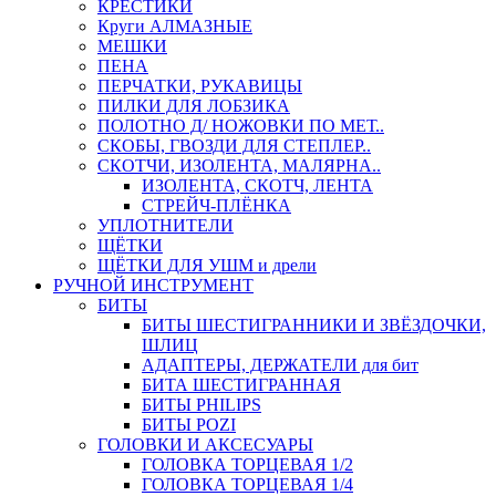
КРЕСТИКИ
Круги АЛМАЗНЫЕ
МЕШКИ
ПЕНА
ПЕРЧАТКИ, РУКАВИЦЫ
ПИЛКИ ДЛЯ ЛОБЗИКА
ПОЛОТНО Д/ НОЖОВКИ ПО МЕТ..
СКОБЫ, ГВОЗДИ ДЛЯ СТЕПЛЕР..
СКОТЧИ, ИЗОЛЕНТА, МАЛЯРНА..
ИЗОЛЕНТА, СКОТЧ, ЛЕНТА
СТРЕЙЧ-ПЛЁНКА
УПЛОТНИТЕЛИ
ЩЁТКИ
ЩЁТКИ ДЛЯ УШМ и дрели
РУЧНОЙ ИНСТРУМЕНТ
БИТЫ
БИТЫ ШЕСТИГРАННИКИ И ЗВЁЗДОЧКИ,
ШЛИЦ
АДАПТЕРЫ, ДЕРЖАТЕЛИ для бит
БИТА ШЕСТИГРАННАЯ
БИТЫ PHILIPS
БИТЫ POZI
ГОЛОВКИ И АКСЕСУАРЫ
ГОЛОВКА ТОРЦЕВАЯ 1/2
ГОЛОВКА ТОРЦЕВАЯ 1/4