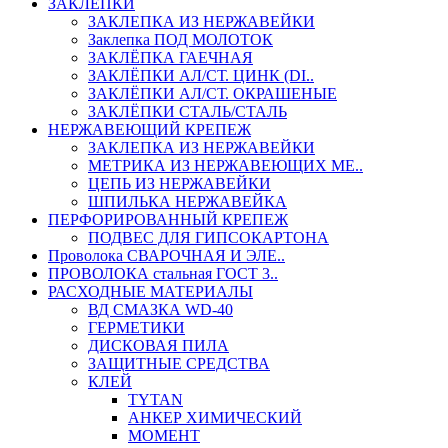
ЗАКЛЕПКИ
ЗАКЛЕПКА ИЗ НЕРЖАВЕЙКИ
Заклепка ПОД МОЛОТОК
ЗАКЛЁПКА ГАЕЧНАЯ
ЗАКЛЁПКИ АЛ/СТ. ЦИНК (DI..
ЗАКЛЁПКИ АЛ/СТ. ОКРАШЕНЫЕ
ЗАКЛЁПКИ СТАЛЬ/СТАЛЬ
НЕРЖАВЕЮЩИЙ КРЕПЕЖ
ЗАКЛЕПКА ИЗ НЕРЖАВЕЙКИ
МЕТРИКА ИЗ НЕРЖАВЕЮЩИХ МЕ..
ЦЕПЬ ИЗ НЕРЖАВЕЙКИ
ШПИЛЬКА НЕРЖАВЕЙКА
ПЕРФОРИРОВАННЫЙ КРЕПЕЖ
ПОДВЕС ДЛЯ ГИПСОКАРТОНА
Проволока СВАРОЧНАЯ И ЭЛЕ..
ПРОВОЛОКА стальная ГОСТ 3..
РАСХОДНЫЕ МАТЕРИАЛЫ
ВД СМАЗКА WD-40
ГЕРМЕТИКИ
ДИСКОВАЯ ПИЛА
ЗАЩИТНЫЕ СРЕДСТВА
КЛЕЙ
TYTAN
АНКЕР ХИМИЧЕСКИЙ
МОМЕНТ