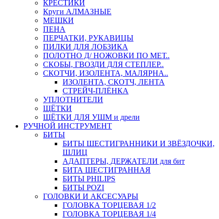
КРЕСТИКИ
Круги АЛМАЗНЫЕ
МЕШКИ
ПЕНА
ПЕРЧАТКИ, РУКАВИЦЫ
ПИЛКИ ДЛЯ ЛОБЗИКА
ПОЛОТНО Д/ НОЖОВКИ ПО МЕТ..
СКОБЫ, ГВОЗДИ ДЛЯ СТЕПЛЕР..
СКОТЧИ, ИЗОЛЕНТА, МАЛЯРНА..
ИЗОЛЕНТА, СКОТЧ, ЛЕНТА
СТРЕЙЧ-ПЛЁНКА
УПЛОТНИТЕЛИ
ЩЁТКИ
ЩЁТКИ ДЛЯ УШМ и дрели
РУЧНОЙ ИНСТРУМЕНТ
БИТЫ
БИТЫ ШЕСТИГРАННИКИ И ЗВЁЗДОЧКИ,
ШЛИЦ
АДАПТЕРЫ, ДЕРЖАТЕЛИ для бит
БИТА ШЕСТИГРАННАЯ
БИТЫ PHILIPS
БИТЫ POZI
ГОЛОВКИ И АКСЕСУАРЫ
ГОЛОВКА ТОРЦЕВАЯ 1/2
ГОЛОВКА ТОРЦЕВАЯ 1/4