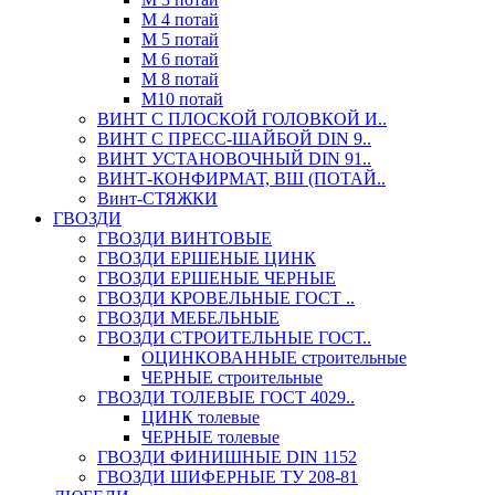
М 4 потай
М 5 потай
М 6 потай
М 8 потай
М10 потай
ВИНТ С ПЛОСКОЙ ГОЛОВКОЙ И..
ВИНТ С ПРЕСС-ШАЙБОЙ DIN 9..
ВИНТ УСТАНОВОЧНЫЙ DIN 91..
ВИНТ-КОНФИРМАТ, ВШ (ПОТАЙ..
Винт-СТЯЖКИ
ГВОЗДИ
ГВОЗДИ ВИНТОВЫЕ
ГВОЗДИ ЕРШЕНЫЕ ЦИНК
ГВОЗДИ ЕРШЕНЫЕ ЧЕРНЫЕ
ГВОЗДИ КРОВЕЛЬНЫЕ ГОСТ ..
ГВОЗДИ МЕБЕЛЬНЫЕ
ГВОЗДИ СТРОИТЕЛЬНЫЕ ГОСТ..
ОЦИНКОВАННЫЕ строительные
ЧЕРНЫЕ строительные
ГВОЗДИ ТОЛЕВЫЕ ГОСТ 4029..
ЦИНК толевые
ЧЕРНЫЕ толевые
ГВОЗДИ ФИНИШНЫЕ DIN 1152
ГВОЗДИ ШИФЕРНЫЕ ТУ 208-81