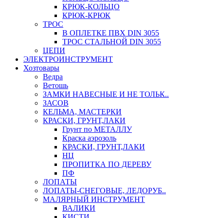
КРЮК-КОЛЬЦО
КРЮК-КРЮК
ТРОС
В ОПЛЕТКЕ ПВХ DIN 3055
ТРОС СТАЛЬНОЙ DIN 3055
ЦЕПИ
ЭЛЕКТРОИНСТРУМЕНТ
Хозтовары
Ведра
Ветошь
ЗАМКИ НАВЕСНЫЕ И НЕ ТОЛЬК..
ЗАСОВ
КЕЛЬМА, МАСТЕРКИ
КРАСКИ, ГРУНТ,ЛАКИ
Грунт по МЕТАЛЛУ
Краска аэрозоль
КРАСКИ, ГРУНТ,ЛАКИ
НЦ
ПРОПИТКА ПО ДЕРЕВУ
ПФ
ЛОПАТЫ
ЛОПАТЫ-СНЕГОВЫЕ, ЛЕДОРУБ..
МАЛЯРНЫЙ ИНСТРУМЕНТ
ВАЛИКИ
КИСТИ