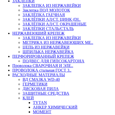
ЗАКЛЕПКИ
ЗАКЛЕПКА ИЗ НЕРЖАВЕЙКИ
Заклепка ПОД МОЛОТОК
ЗАКЛЁПКА ГАЕЧНАЯ
ЗАКЛЁПКИ АЛ/СТ. ЦИНК (DI..
ЗАКЛЁПКИ АЛ/СТ. ОКРАШЕНЫЕ
ЗАКЛЁПКИ СТАЛЬ/СТАЛЬ
НЕРЖАВЕЮЩИЙ КРЕПЕЖ
ЗАКЛЕПКА ИЗ НЕРЖАВЕЙКИ
МЕТРИКА ИЗ НЕРЖАВЕЮЩИХ МЕ..
ЦЕПЬ ИЗ НЕРЖАВЕЙКИ
ШПИЛЬКА НЕРЖАВЕЙКА
ПЕРФОРИРОВАННЫЙ КРЕПЕЖ
ПОДВЕС ДЛЯ ГИПСОКАРТОНА
Проволока СВАРОЧНАЯ И ЭЛЕ..
ПРОВОЛОКА стальная ГОСТ 3..
РАСХОДНЫЕ МАТЕРИАЛЫ
ВД СМАЗКА WD-40
ГЕРМЕТИКИ
ДИСКОВАЯ ПИЛА
ЗАЩИТНЫЕ СРЕДСТВА
КЛЕЙ
TYTAN
АНКЕР ХИМИЧЕСКИЙ
МОМЕНТ