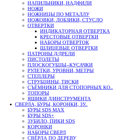
НАПИЛЬНИКИ, НАДФИЛИ
НОЖИ
НОЖНИЦЫ ПО МЕТАЛЛУ
НОЖОВКИ, ЛОБЗИКИ, СТУСЛО
ОТВЕРТКИ
ИНДИКАТОРНАЯ ОТВЕРТКА
КРЕСТОВЫЕ ОТВЕРТКИ
НАБОРЫ ОТВЕРТОК
ШЛИЦЕВЫЕ ОТВЕРТКИ
ПАТРОНЫ Д/ДРЕЛИ
ПИСТОЛЕТЫ
ПЛОСКОГУБЦЫ--КУСАЧКИ
РУЛЕТКИ, УРОВНИ, МЕТРЫ
СТЕПЛЕРЫ
СТРУБЦИНЫ, ТИСКИ
СЪЁМНИКИ ДЛЯ СТОПОРНЫХ КО..
ТОПОРЫ
ЯЩИКИ Д/ИНСТРУМЕНТА
СВЕРЛА, БУРЫ, КОРОНКИ, ЗУ..
БУРЫ SDS MAX
БУРЫ SDS+
ЗУБИЛО, ПИКИ SDS
КОРОНКИ
НАБОРЫ СВЕРЛ
СВЁРЛА ПО ДЕРЕВУ