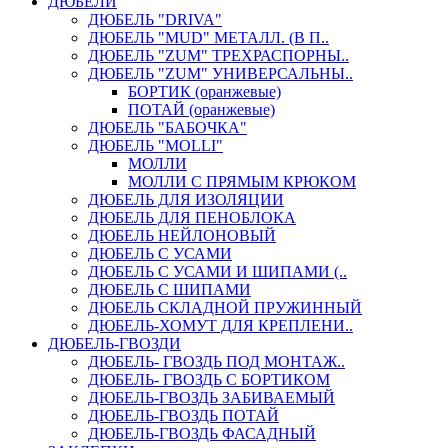
ДЮБЕЛИ
ДЮБЕЛЬ "DRIVA"
ДЮБЕЛЬ "MUD" МЕТАЛЛ. (В П..
ДЮБЕЛЬ "ZUM" ТРЕХРАСПОРНЫ..
ДЮБЕЛЬ "ZUM" УНИВЕРСАЛЬНЫ..
БОРТИК (оранжевые)
ПОТАЙ (оранжевые)
ДЮБЕЛЬ "БАБОЧКА"
ДЮБЕЛЬ "МOLLI"
МОЛЛИ
МОЛЛИ С ПРЯМЫМ КРЮКОМ
ДЮБЕЛЬ ДЛЯ ИЗОЛЯЦИИ
ДЮБЕЛЬ ДЛЯ ПЕНОБЛОКА
ДЮБЕЛЬ НЕЙЛОНОВЫЙ
ДЮБЕЛЬ С УСАМИ
ДЮБЕЛЬ С УСАМИ И ШИПАМИ (..
ДЮБЕЛЬ С ШИПАМИ
ДЮБЕЛЬ СКЛАДНОЙ ПРУЖИННЫЙ
ДЮБЕЛЬ-ХОМУТ ДЛЯ КРЕПЛЕНИ..
ДЮБЕЛЬ-ГВОЗДИ
ДЮБЕЛЬ- ГВОЗДЬ ПОД МОНТАЖ..
ДЮБЕЛЬ- ГВОЗДЬ С БОРТИКОМ
ДЮБЕЛЬ-ГВОЗДЬ ЗАБИВАЕМЫЙ
ДЮБЕЛЬ-ГВОЗДЬ ПОТАЙ
ДЮБЕЛЬ-ГВОЗДЬ ФАСАДНЫЙ