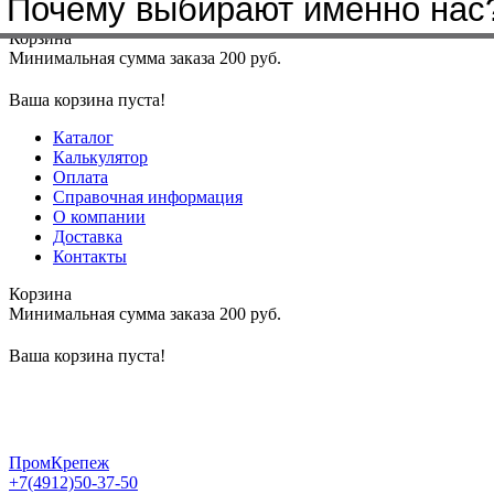
Бренды, с которыми мы работа
Почему выбирают именно нас
Меню
+7(4912)50-37-50
sbit@krep62.ru
Корзина
Минимальная сумма заказа 200 руб.
Ваша корзина пуста!
Каталог
Калькулятор
Оплата
Справочная информация
О компании
Доставка
Контакты
Корзина
Минимальная сумма заказа 200 руб.
Ваша корзина пуста!
ПромКрепеж
+7(4912)50-37-50