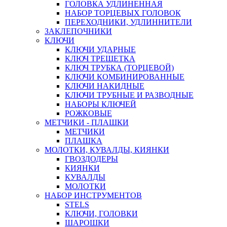
ГОЛОВКА УДЛИНЕННАЯ
НАБОР ТОРЦЕВЫХ ГОЛОВОК
ПЕРЕХОДНИКИ, УДЛИННИТЕЛИ
ЗАКЛЕПОЧНИКИ
КЛЮЧИ
КЛЮЧИ УДАРНЫЕ
КЛЮЧ ТРЕЩЕТКА
КЛЮЧ ТРУБКА (ТОРЦЕВОЙ)
КЛЮЧИ КОМБИНИРОВАННЫЕ
КЛЮЧИ НАКИДНЫЕ
КЛЮЧИ ТРУБНЫЕ И РАЗВОДНЫЕ
НАБОРЫ КЛЮЧЕЙ
РОЖКОВЫЕ
МЕТЧИКИ - ПЛАШКИ
МЕТЧИКИ
ПЛАШКА
МОЛОТКИ, КУВАЛДЫ, КИЯНКИ
ГВОЗДОДЕРЫ
КИЯНКИ
КУВАЛДЫ
МОЛОТКИ
НАБОР ИНСТРУМЕНТОВ
STELS
КЛЮЧИ, ГОЛОВКИ
ШАРОШКИ