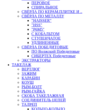
ПЕРОВОЕ
СПИРАЛЬНОЕ
СВЁРЛА ПО КЕРАМ.ПЛИТКЕ И ..
СВЁРЛА ПО МЕТАЛЛУ
"HAISSER"
"HSS"
"Р6М5"
С КОБАЛЬТОМ
СТУПЕНЧАТОЕ
УДЛИНЕННЫЕ
СВЁРЛА ПОБЕДИТОВЫЕ
ПО Волжский Победитовые
СИБЕРТЕХ Победитовые
ЭКСТРАКТОРЫ
ТАКЕЛАЖ
ВЕРТЛЮГ
ЗАЖИМ
КАРАБИН
КОУШ
РЫМ-БОЛТ
РЫМ-ГАЙКА
СКОБА ТАКЕЛАЖНАЯ
СОЕДИНИТЕЛЬ ЦЕПЕЙ
ТАЛРЕП
КОЛЬЦО-КОЛЬЦО