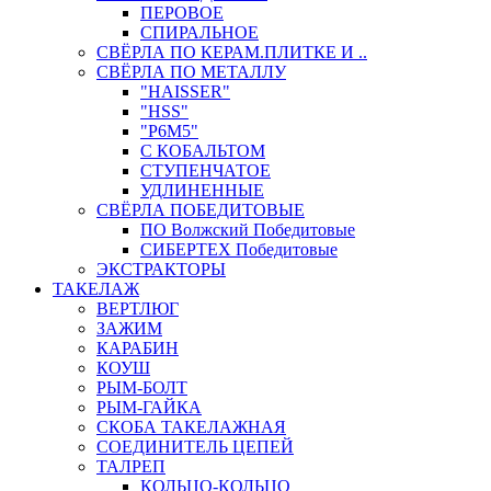
ПЕРОВОЕ
СПИРАЛЬНОЕ
СВЁРЛА ПО КЕРАМ.ПЛИТКЕ И ..
СВЁРЛА ПО МЕТАЛЛУ
"HAISSER"
"HSS"
"Р6М5"
С КОБАЛЬТОМ
СТУПЕНЧАТОЕ
УДЛИНЕННЫЕ
СВЁРЛА ПОБЕДИТОВЫЕ
ПО Волжский Победитовые
СИБЕРТЕХ Победитовые
ЭКСТРАКТОРЫ
ТАКЕЛАЖ
ВЕРТЛЮГ
ЗАЖИМ
КАРАБИН
КОУШ
РЫМ-БОЛТ
РЫМ-ГАЙКА
СКОБА ТАКЕЛАЖНАЯ
СОЕДИНИТЕЛЬ ЦЕПЕЙ
ТАЛРЕП
КОЛЬЦО-КОЛЬЦО