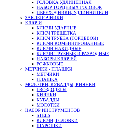
ГОЛОВКА УДЛИНЕННАЯ
НАБОР ТОРЦЕВЫХ ГОЛОВОК
ПЕРЕХОДНИКИ, УДЛИННИТЕЛИ
ЗАКЛЕПОЧНИКИ
КЛЮЧИ
КЛЮЧИ УДАРНЫЕ
КЛЮЧ ТРЕЩЕТКА
КЛЮЧ ТРУБКА (ТОРЦЕВОЙ)
КЛЮЧИ КОМБИНИРОВАННЫЕ
КЛЮЧИ НАКИДНЫЕ
КЛЮЧИ ТРУБНЫЕ И РАЗВОДНЫЕ
НАБОРЫ КЛЮЧЕЙ
РОЖКОВЫЕ
МЕТЧИКИ - ПЛАШКИ
МЕТЧИКИ
ПЛАШКА
МОЛОТКИ, КУВАЛДЫ, КИЯНКИ
ГВОЗДОДЕРЫ
КИЯНКИ
КУВАЛДЫ
МОЛОТКИ
НАБОР ИНСТРУМЕНТОВ
STELS
КЛЮЧИ, ГОЛОВКИ
ШАРОШКИ