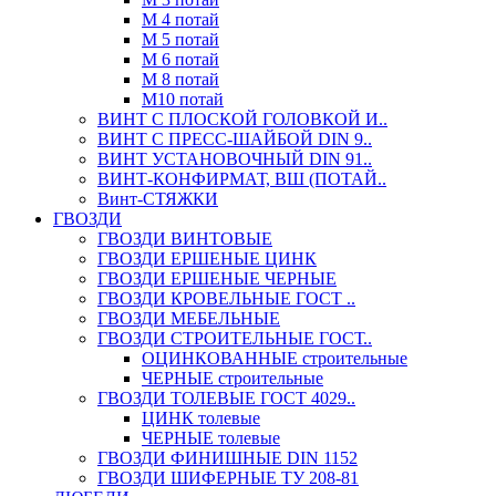
М 4 потай
М 5 потай
М 6 потай
М 8 потай
М10 потай
ВИНТ С ПЛОСКОЙ ГОЛОВКОЙ И..
ВИНТ С ПРЕСС-ШАЙБОЙ DIN 9..
ВИНТ УСТАНОВОЧНЫЙ DIN 91..
ВИНТ-КОНФИРМАТ, ВШ (ПОТАЙ..
Винт-СТЯЖКИ
ГВОЗДИ
ГВОЗДИ ВИНТОВЫЕ
ГВОЗДИ ЕРШЕНЫЕ ЦИНК
ГВОЗДИ ЕРШЕНЫЕ ЧЕРНЫЕ
ГВОЗДИ КРОВЕЛЬНЫЕ ГОСТ ..
ГВОЗДИ МЕБЕЛЬНЫЕ
ГВОЗДИ СТРОИТЕЛЬНЫЕ ГОСТ..
ОЦИНКОВАННЫЕ строительные
ЧЕРНЫЕ строительные
ГВОЗДИ ТОЛЕВЫЕ ГОСТ 4029..
ЦИНК толевые
ЧЕРНЫЕ толевые
ГВОЗДИ ФИНИШНЫЕ DIN 1152
ГВОЗДИ ШИФЕРНЫЕ ТУ 208-81