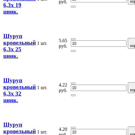
руб.
ко
6,3х 19
цинк.
Шуруп
5.65
кровельный
1 шт.
руб.
ко
6,3х 25
цинк.
Шуруп
4.22
кровельный
1 шт.
руб.
ко
6,3х 32
цинк.
Шуруп
4.20
кровельный
1 шт.
руб.
ко