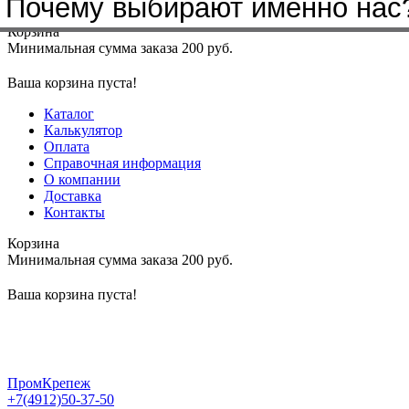
Бренды, с которыми мы работа
Почему выбирают именно нас
Меню
+7(4912)50-37-50
sbit@krep62.ru
Корзина
Минимальная сумма заказа 200 руб.
Ваша корзина пуста!
Каталог
Калькулятор
Оплата
Справочная информация
О компании
Доставка
Контакты
Корзина
Минимальная сумма заказа 200 руб.
Ваша корзина пуста!
ПромКрепеж
+7(4912)50-37-50