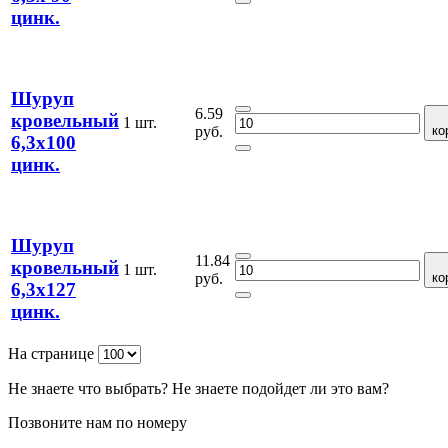
цинк.
Шуруп
6.59
кровельный
1 шт.
руб.
ко
6,3х100
цинк.
Шуруп
11.84
кровельный
1 шт.
руб.
ко
6,3х127
цинк.
На странице
Не знаете что выбрать? Не знаете подойдет ли это вам?
Позвоните нам по номеру