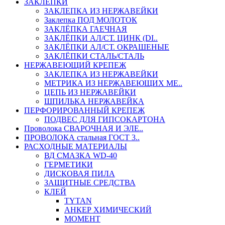
ЗАКЛЕПКИ
ЗАКЛЕПКА ИЗ НЕРЖАВЕЙКИ
Заклепка ПОД МОЛОТОК
ЗАКЛЁПКА ГАЕЧНАЯ
ЗАКЛЁПКИ АЛ/СТ. ЦИНК (DI..
ЗАКЛЁПКИ АЛ/СТ. ОКРАШЕНЫЕ
ЗАКЛЁПКИ СТАЛЬ/СТАЛЬ
НЕРЖАВЕЮЩИЙ КРЕПЕЖ
ЗАКЛЕПКА ИЗ НЕРЖАВЕЙКИ
МЕТРИКА ИЗ НЕРЖАВЕЮЩИХ МЕ..
ЦЕПЬ ИЗ НЕРЖАВЕЙКИ
ШПИЛЬКА НЕРЖАВЕЙКА
ПЕРФОРИРОВАННЫЙ КРЕПЕЖ
ПОДВЕС ДЛЯ ГИПСОКАРТОНА
Проволока СВАРОЧНАЯ И ЭЛЕ..
ПРОВОЛОКА стальная ГОСТ 3..
РАСХОДНЫЕ МАТЕРИАЛЫ
ВД СМАЗКА WD-40
ГЕРМЕТИКИ
ДИСКОВАЯ ПИЛА
ЗАЩИТНЫЕ СРЕДСТВА
КЛЕЙ
TYTAN
АНКЕР ХИМИЧЕСКИЙ
МОМЕНТ