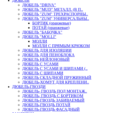
ДЮБЕЛИ
ДЮБЕЛЬ "DRIVA"
ДЮБЕЛЬ "MUD" МЕТАЛЛ. (В П..
ДЮБЕЛЬ "ZUM" ТРЕХРАСПОРНЫ..
ДЮБЕЛЬ "ZUM" УНИВЕРСАЛЬНЫ..
БОРТИК (оранжевые)
ПОТАЙ (оранжевые)
ДЮБЕЛЬ "БАБОЧКА"
ДЮБЕЛЬ "МOLLI"
МОЛЛИ
МОЛЛИ С ПРЯМЫМ КРЮКОМ
ДЮБЕЛЬ ДЛЯ ИЗОЛЯЦИИ
ДЮБЕЛЬ ДЛЯ ПЕНОБЛОКА
ДЮБЕЛЬ НЕЙЛОНОВЫЙ
ДЮБЕЛЬ С УСАМИ
ДЮБЕЛЬ С УСАМИ И ШИПАМИ (..
ДЮБЕЛЬ С ШИПАМИ
ДЮБЕЛЬ СКЛАДНОЙ ПРУЖИННЫЙ
ДЮБЕЛЬ-ХОМУТ ДЛЯ КРЕПЛЕНИ..
ДЮБЕЛЬ-ГВОЗДИ
ДЮБЕЛЬ- ГВОЗДЬ ПОД МОНТАЖ..
ДЮБЕЛЬ- ГВОЗДЬ С БОРТИКОМ
ДЮБЕЛЬ-ГВОЗДЬ ЗАБИВАЕМЫЙ
ДЮБЕЛЬ-ГВОЗДЬ ПОТАЙ
ДЮБЕЛЬ-ГВОЗДЬ ФАСАДНЫЙ