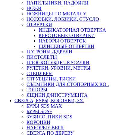
НАПИЛЬНИКИ, НАДФИЛИ
НОЖИ
НОЖНИЦЫ ПО МЕТАЛЛУ
НОЖОВКИ, ЛОБЗИКИ, СТУСЛО
ОТВЕРТКИ
ИНДИКАТОРНАЯ ОТВЕРТКА
КРЕСТОВЫЕ ОТВЕРТКИ
НАБОРЫ ОТВЕРТОК
ШЛИЦЕВЫЕ ОТВЕРТКИ
ПАТРОНЫ Д/ДРЕЛИ
ПИСТОЛЕТЫ
ПЛОСКОГУБЦЫ--КУСАЧКИ
РУЛЕТКИ, УРОВНИ, МЕТРЫ
СТЕПЛЕРЫ
СТРУБЦИНЫ, ТИСКИ
СЪЁМНИКИ ДЛЯ СТОПОРНЫХ КО..
ТОПОРЫ
ЯЩИКИ Д/ИНСТРУМЕНТА
СВЕРЛА, БУРЫ, КОРОНКИ, ЗУ..
БУРЫ SDS MAX
БУРЫ SDS+
ЗУБИЛО, ПИКИ SDS
КОРОНКИ
НАБОРЫ СВЕРЛ
СВЁРЛА ПО ДЕРЕВУ