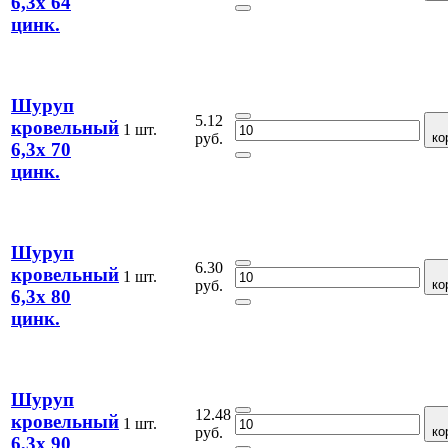
6,3х 64
цинк.
Шуруп
5.12
кровельный
1 шт.
руб.
ко
6,3х 70
цинк.
Шуруп
6.30
кровельный
1 шт.
руб.
ко
6,3х 80
цинк.
Шуруп
12.48
кровельный
1 шт.
руб.
ко
6,3х 90