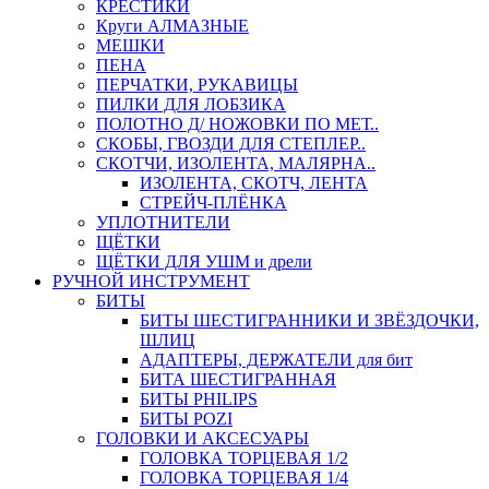
КРЕСТИКИ
Круги АЛМАЗНЫЕ
МЕШКИ
ПЕНА
ПЕРЧАТКИ, РУКАВИЦЫ
ПИЛКИ ДЛЯ ЛОБЗИКА
ПОЛОТНО Д/ НОЖОВКИ ПО МЕТ..
СКОБЫ, ГВОЗДИ ДЛЯ СТЕПЛЕР..
СКОТЧИ, ИЗОЛЕНТА, МАЛЯРНА..
ИЗОЛЕНТА, СКОТЧ, ЛЕНТА
СТРЕЙЧ-ПЛЁНКА
УПЛОТНИТЕЛИ
ЩЁТКИ
ЩЁТКИ ДЛЯ УШМ и дрели
РУЧНОЙ ИНСТРУМЕНТ
БИТЫ
БИТЫ ШЕСТИГРАННИКИ И ЗВЁЗДОЧКИ,
ШЛИЦ
АДАПТЕРЫ, ДЕРЖАТЕЛИ для бит
БИТА ШЕСТИГРАННАЯ
БИТЫ PHILIPS
БИТЫ POZI
ГОЛОВКИ И АКСЕСУАРЫ
ГОЛОВКА ТОРЦЕВАЯ 1/2
ГОЛОВКА ТОРЦЕВАЯ 1/4