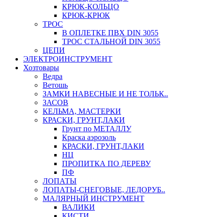
КРЮК-КОЛЬЦО
КРЮК-КРЮК
ТРОС
В ОПЛЕТКЕ ПВХ DIN 3055
ТРОС СТАЛЬНОЙ DIN 3055
ЦЕПИ
ЭЛЕКТРОИНСТРУМЕНТ
Хозтовары
Ведра
Ветошь
ЗАМКИ НАВЕСНЫЕ И НЕ ТОЛЬК..
ЗАСОВ
КЕЛЬМА, МАСТЕРКИ
КРАСКИ, ГРУНТ,ЛАКИ
Грунт по МЕТАЛЛУ
Краска аэрозоль
КРАСКИ, ГРУНТ,ЛАКИ
НЦ
ПРОПИТКА ПО ДЕРЕВУ
ПФ
ЛОПАТЫ
ЛОПАТЫ-СНЕГОВЫЕ, ЛЕДОРУБ..
МАЛЯРНЫЙ ИНСТРУМЕНТ
ВАЛИКИ
КИСТИ