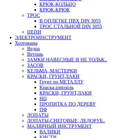
КРЮК-КОЛЬЦО
КРЮК-КРЮК
ТРОС
В ОПЛЕТКЕ ПВХ DIN 3055
ТРОС СТАЛЬНОЙ DIN 3055
ЦЕПИ
ЭЛЕКТРОИНСТРУМЕНТ
Хозтовары
Ведра
Ветошь
ЗАМКИ НАВЕСНЫЕ И НЕ ТОЛЬК..
ЗАСОВ
КЕЛЬМА, МАСТЕРКИ
КРАСКИ, ГРУНТ,ЛАКИ
Грунт по МЕТАЛЛУ
Краска аэрозоль
КРАСКИ, ГРУНТ,ЛАКИ
НЦ
ПРОПИТКА ПО ДЕРЕВУ
ПФ
ЛОПАТЫ
ЛОПАТЫ-СНЕГОВЫЕ, ЛЕДОРУБ..
МАЛЯРНЫЙ ИНСТРУМЕНТ
ВАЛИКИ
КИСТИ