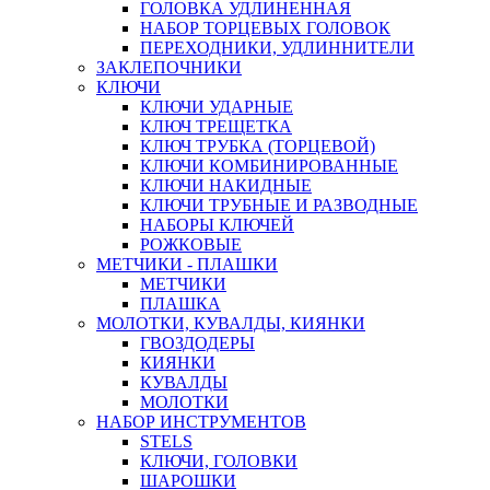
ГОЛОВКА УДЛИНЕННАЯ
НАБОР ТОРЦЕВЫХ ГОЛОВОК
ПЕРЕХОДНИКИ, УДЛИННИТЕЛИ
ЗАКЛЕПОЧНИКИ
КЛЮЧИ
КЛЮЧИ УДАРНЫЕ
КЛЮЧ ТРЕЩЕТКА
КЛЮЧ ТРУБКА (ТОРЦЕВОЙ)
КЛЮЧИ КОМБИНИРОВАННЫЕ
КЛЮЧИ НАКИДНЫЕ
КЛЮЧИ ТРУБНЫЕ И РАЗВОДНЫЕ
НАБОРЫ КЛЮЧЕЙ
РОЖКОВЫЕ
МЕТЧИКИ - ПЛАШКИ
МЕТЧИКИ
ПЛАШКА
МОЛОТКИ, КУВАЛДЫ, КИЯНКИ
ГВОЗДОДЕРЫ
КИЯНКИ
КУВАЛДЫ
МОЛОТКИ
НАБОР ИНСТРУМЕНТОВ
STELS
КЛЮЧИ, ГОЛОВКИ
ШАРОШКИ