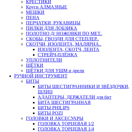
КРЕСТИКИ
Круги АЛМАЗНЫЕ
МЕШКИ
ПЕНА
ПЕРЧАТКИ, РУКАВИЦЫ
ПИЛКИ ДЛЯ ЛОБЗИКА
ПОЛОТНО Д/ НОЖОВКИ ПО МЕТ..
СКОБЫ, ГВОЗДИ ДЛЯ СТЕПЛЕР..
СКОТЧИ, ИЗОЛЕНТА, МАЛЯРНА..
ИЗОЛЕНТА, СКОТЧ, ЛЕНТА
СТРЕЙЧ-ПЛЁНКА
УПЛОТНИТЕЛИ
ЩЁТКИ
ЩЁТКИ ДЛЯ УШМ и дрели
РУЧНОЙ ИНСТРУМЕНТ
БИТЫ
БИТЫ ШЕСТИГРАННИКИ И ЗВЁЗДОЧКИ,
ШЛИЦ
АДАПТЕРЫ, ДЕРЖАТЕЛИ для бит
БИТА ШЕСТИГРАННАЯ
БИТЫ PHILIPS
БИТЫ POZI
ГОЛОВКИ И АКСЕСУАРЫ
ГОЛОВКА ТОРЦЕВАЯ 1/2
ГОЛОВКА ТОРЦЕВАЯ 1/4