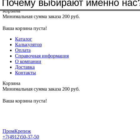
Почему выбирают именно нас
Меню
+7(4912)50-37-50
sbit@krep62.ru
Корзина
Минимальная сумма заказа 200 руб.
Ваша корзина пуста!
Каталог
Калькулятор
Оплата
Справочная информация
О компании
Доставка
Контакты
Корзина
Минимальная сумма заказа 200 руб.
Ваша корзина пуста!
ПромКрепеж
+7(4912)50-37-50