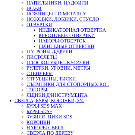
НАПИЛЬНИКИ, НАДФИЛИ
НОЖИ
НОЖНИЦЫ ПО МЕТАЛЛУ
НОЖОВКИ, ЛОБЗИКИ, СТУСЛО
ОТВЕРТКИ
ИНДИКАТОРНАЯ ОТВЕРТКА
КРЕСТОВЫЕ ОТВЕРТКИ
НАБОРЫ ОТВЕРТОК
ШЛИЦЕВЫЕ ОТВЕРТКИ
ПАТРОНЫ Д/ДРЕЛИ
ПИСТОЛЕТЫ
ПЛОСКОГУБЦЫ--КУСАЧКИ
РУЛЕТКИ, УРОВНИ, МЕТРЫ
СТЕПЛЕРЫ
СТРУБЦИНЫ, ТИСКИ
СЪЁМНИКИ ДЛЯ СТОПОРНЫХ КО..
ТОПОРЫ
ЯЩИКИ Д/ИНСТРУМЕНТА
СВЕРЛА, БУРЫ, КОРОНКИ, ЗУ..
БУРЫ SDS MAX
БУРЫ SDS+
ЗУБИЛО, ПИКИ SDS
КОРОНКИ
НАБОРЫ СВЕРЛ
СВЁРЛА ПО ДЕРЕВУ