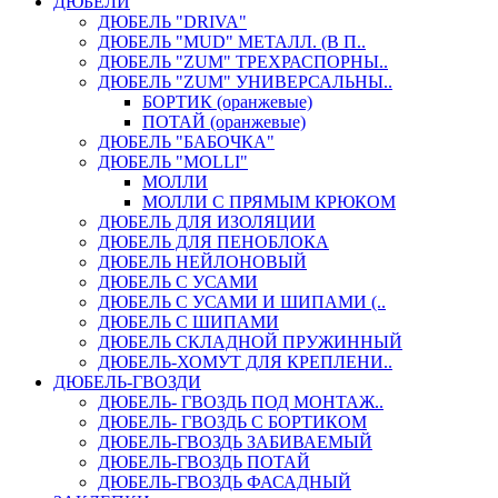
ДЮБЕЛИ
ДЮБЕЛЬ "DRIVA"
ДЮБЕЛЬ "MUD" МЕТАЛЛ. (В П..
ДЮБЕЛЬ "ZUM" ТРЕХРАСПОРНЫ..
ДЮБЕЛЬ "ZUM" УНИВЕРСАЛЬНЫ..
БОРТИК (оранжевые)
ПОТАЙ (оранжевые)
ДЮБЕЛЬ "БАБОЧКА"
ДЮБЕЛЬ "МOLLI"
МОЛЛИ
МОЛЛИ С ПРЯМЫМ КРЮКОМ
ДЮБЕЛЬ ДЛЯ ИЗОЛЯЦИИ
ДЮБЕЛЬ ДЛЯ ПЕНОБЛОКА
ДЮБЕЛЬ НЕЙЛОНОВЫЙ
ДЮБЕЛЬ С УСАМИ
ДЮБЕЛЬ С УСАМИ И ШИПАМИ (..
ДЮБЕЛЬ С ШИПАМИ
ДЮБЕЛЬ СКЛАДНОЙ ПРУЖИННЫЙ
ДЮБЕЛЬ-ХОМУТ ДЛЯ КРЕПЛЕНИ..
ДЮБЕЛЬ-ГВОЗДИ
ДЮБЕЛЬ- ГВОЗДЬ ПОД МОНТАЖ..
ДЮБЕЛЬ- ГВОЗДЬ С БОРТИКОМ
ДЮБЕЛЬ-ГВОЗДЬ ЗАБИВАЕМЫЙ
ДЮБЕЛЬ-ГВОЗДЬ ПОТАЙ
ДЮБЕЛЬ-ГВОЗДЬ ФАСАДНЫЙ