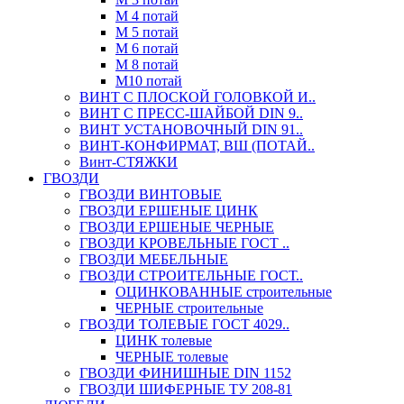
М 4 потай
М 5 потай
М 6 потай
М 8 потай
М10 потай
ВИНТ С ПЛОСКОЙ ГОЛОВКОЙ И..
ВИНТ С ПРЕСС-ШАЙБОЙ DIN 9..
ВИНТ УСТАНОВОЧНЫЙ DIN 91..
ВИНТ-КОНФИРМАТ, ВШ (ПОТАЙ..
Винт-СТЯЖКИ
ГВОЗДИ
ГВОЗДИ ВИНТОВЫЕ
ГВОЗДИ ЕРШЕНЫЕ ЦИНК
ГВОЗДИ ЕРШЕНЫЕ ЧЕРНЫЕ
ГВОЗДИ КРОВЕЛЬНЫЕ ГОСТ ..
ГВОЗДИ МЕБЕЛЬНЫЕ
ГВОЗДИ СТРОИТЕЛЬНЫЕ ГОСТ..
ОЦИНКОВАННЫЕ строительные
ЧЕРНЫЕ строительные
ГВОЗДИ ТОЛЕВЫЕ ГОСТ 4029..
ЦИНК толевые
ЧЕРНЫЕ толевые
ГВОЗДИ ФИНИШНЫЕ DIN 1152
ГВОЗДИ ШИФЕРНЫЕ ТУ 208-81