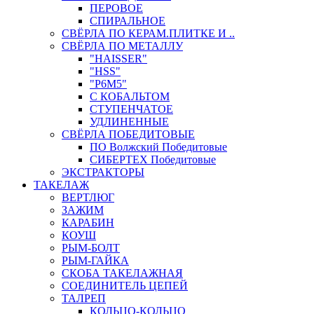
ПЕРОВОЕ
СПИРАЛЬНОЕ
СВЁРЛА ПО КЕРАМ.ПЛИТКЕ И ..
СВЁРЛА ПО МЕТАЛЛУ
"HAISSER"
"HSS"
"Р6М5"
С КОБАЛЬТОМ
СТУПЕНЧАТОЕ
УДЛИНЕННЫЕ
СВЁРЛА ПОБЕДИТОВЫЕ
ПО Волжский Победитовые
СИБЕРТЕХ Победитовые
ЭКСТРАКТОРЫ
ТАКЕЛАЖ
ВЕРТЛЮГ
ЗАЖИМ
КАРАБИН
КОУШ
РЫМ-БОЛТ
РЫМ-ГАЙКА
СКОБА ТАКЕЛАЖНАЯ
СОЕДИНИТЕЛЬ ЦЕПЕЙ
ТАЛРЕП
КОЛЬЦО-КОЛЬЦО