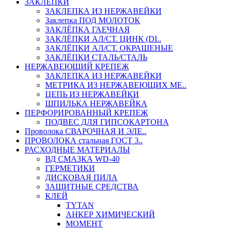
ЗАКЛЕПКИ
ЗАКЛЕПКА ИЗ НЕРЖАВЕЙКИ
Заклепка ПОД МОЛОТОК
ЗАКЛЁПКА ГАЕЧНАЯ
ЗАКЛЁПКИ АЛ/СТ. ЦИНК (DI..
ЗАКЛЁПКИ АЛ/СТ. ОКРАШЕНЫЕ
ЗАКЛЁПКИ СТАЛЬ/СТАЛЬ
НЕРЖАВЕЮЩИЙ КРЕПЕЖ
ЗАКЛЕПКА ИЗ НЕРЖАВЕЙКИ
МЕТРИКА ИЗ НЕРЖАВЕЮЩИХ МЕ..
ЦЕПЬ ИЗ НЕРЖАВЕЙКИ
ШПИЛЬКА НЕРЖАВЕЙКА
ПЕРФОРИРОВАННЫЙ КРЕПЕЖ
ПОДВЕС ДЛЯ ГИПСОКАРТОНА
Проволока СВАРОЧНАЯ И ЭЛЕ..
ПРОВОЛОКА стальная ГОСТ 3..
РАСХОДНЫЕ МАТЕРИАЛЫ
ВД СМАЗКА WD-40
ГЕРМЕТИКИ
ДИСКОВАЯ ПИЛА
ЗАЩИТНЫЕ СРЕДСТВА
КЛЕЙ
TYTAN
АНКЕР ХИМИЧЕСКИЙ
МОМЕНТ