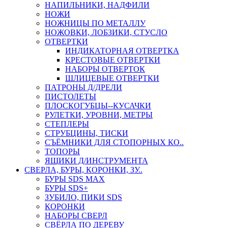
НАПИЛЬНИКИ, НАДФИЛИ
НОЖИ
НОЖНИЦЫ ПО МЕТАЛЛУ
НОЖОВКИ, ЛОБЗИКИ, СТУСЛО
ОТВЕРТКИ
ИНДИКАТОРНАЯ ОТВЕРТКА
КРЕСТОВЫЕ ОТВЕРТКИ
НАБОРЫ ОТВЕРТОК
ШЛИЦЕВЫЕ ОТВЕРТКИ
ПАТРОНЫ Д/ДРЕЛИ
ПИСТОЛЕТЫ
ПЛОСКОГУБЦЫ--КУСАЧКИ
РУЛЕТКИ, УРОВНИ, МЕТРЫ
СТЕПЛЕРЫ
СТРУБЦИНЫ, ТИСКИ
СЪЁМНИКИ ДЛЯ СТОПОРНЫХ КО..
ТОПОРЫ
ЯЩИКИ Д/ИНСТРУМЕНТА
СВЕРЛА, БУРЫ, КОРОНКИ, ЗУ..
БУРЫ SDS MAX
БУРЫ SDS+
ЗУБИЛО, ПИКИ SDS
КОРОНКИ
НАБОРЫ СВЕРЛ
СВЁРЛА ПО ДЕРЕВУ