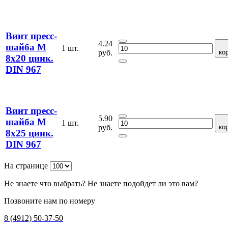
Винт пресс-
4.24
шайба М
1 шт.
руб.
ко
8х20 цинк.
DIN 967
Винт пресс-
5.90
шайба М
1 шт.
руб.
ко
8х25 цинк.
DIN 967
На странице
Не знаете что выбрать? Не знаете подойдет ли это вам?
Позвоните нам по номеру
8 (4912) 50-37-50