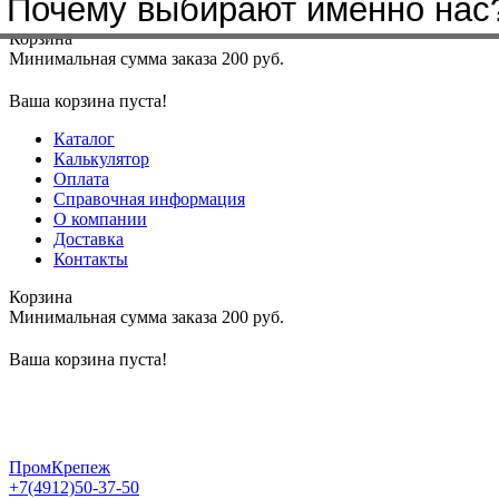
Бренды, с которыми мы работа
Почему выбирают именно нас
Меню
+7(4912)50-37-50
sbit@krep62.ru
Корзина
Минимальная сумма заказа 200 руб.
Ваша корзина пуста!
Каталог
Калькулятор
Оплата
Справочная информация
О компании
Доставка
Контакты
Корзина
Минимальная сумма заказа 200 руб.
Ваша корзина пуста!
ПромКрепеж
+7(4912)50-37-50