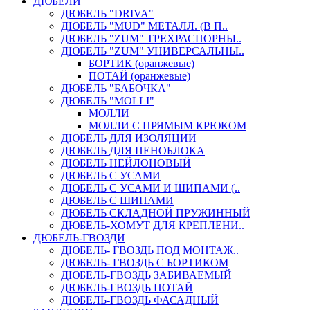
ДЮБЕЛИ
ДЮБЕЛЬ "DRIVA"
ДЮБЕЛЬ "MUD" МЕТАЛЛ. (В П..
ДЮБЕЛЬ "ZUM" ТРЕХРАСПОРНЫ..
ДЮБЕЛЬ "ZUM" УНИВЕРСАЛЬНЫ..
БОРТИК (оранжевые)
ПОТАЙ (оранжевые)
ДЮБЕЛЬ "БАБОЧКА"
ДЮБЕЛЬ "МOLLI"
МОЛЛИ
МОЛЛИ С ПРЯМЫМ КРЮКОМ
ДЮБЕЛЬ ДЛЯ ИЗОЛЯЦИИ
ДЮБЕЛЬ ДЛЯ ПЕНОБЛОКА
ДЮБЕЛЬ НЕЙЛОНОВЫЙ
ДЮБЕЛЬ С УСАМИ
ДЮБЕЛЬ С УСАМИ И ШИПАМИ (..
ДЮБЕЛЬ С ШИПАМИ
ДЮБЕЛЬ СКЛАДНОЙ ПРУЖИННЫЙ
ДЮБЕЛЬ-ХОМУТ ДЛЯ КРЕПЛЕНИ..
ДЮБЕЛЬ-ГВОЗДИ
ДЮБЕЛЬ- ГВОЗДЬ ПОД МОНТАЖ..
ДЮБЕЛЬ- ГВОЗДЬ С БОРТИКОМ
ДЮБЕЛЬ-ГВОЗДЬ ЗАБИВАЕМЫЙ
ДЮБЕЛЬ-ГВОЗДЬ ПОТАЙ
ДЮБЕЛЬ-ГВОЗДЬ ФАСАДНЫЙ