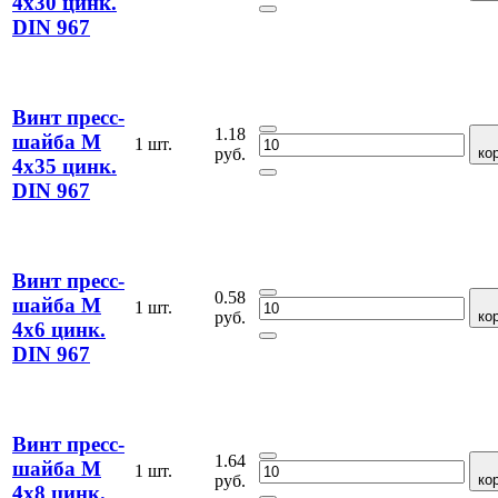
4х30 цинк.
DIN 967
Винт пресс-
1.18
шайба М
1 шт.
руб.
ко
4х35 цинк.
DIN 967
Винт пресс-
0.58
шайба М
1 шт.
руб.
ко
4х6 цинк.
DIN 967
Винт пресс-
1.64
шайба М
1 шт.
руб.
ко
4х8 цинк.