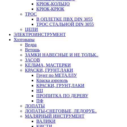
КРЮК-КОЛЬЦО
КРЮК-КРЮК
ТРОС
В ОПЛЕТКЕ ПВХ DIN 3055
ТРОС СТАЛЬНОЙ DIN 3055
ЦЕПИ
ЭЛЕКТРОИНСТРУМЕНТ
Хозтовары
Ведра
Ветошь
ЗАМКИ НАВЕСНЫЕ И НЕ ТОЛЬК..
ЗАСОВ
КЕЛЬМА, МАСТЕРКИ
КРАСКИ, ГРУНТ,ЛАКИ
Грунт по МЕТАЛЛУ
Краска аэрозоль
КРАСКИ, ГРУНТ,ЛАКИ
НЦ
ПРОПИТКА ПО ДЕРЕВУ
ПФ
ЛОПАТЫ
ЛОПАТЫ-СНЕГОВЫЕ, ЛЕДОРУБ..
МАЛЯРНЫЙ ИНСТРУМЕНТ
ВАЛИКИ
КИСТИ