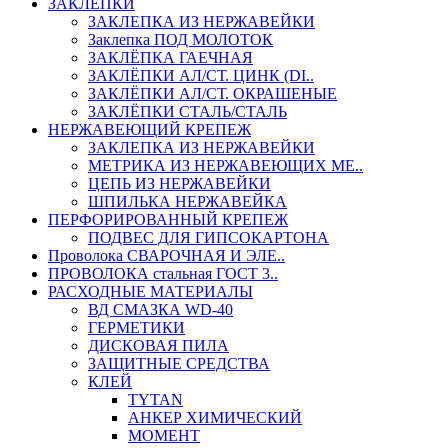
ЗАКЛЕПКИ
ЗАКЛЕПКА ИЗ НЕРЖАВЕЙКИ
Заклепка ПОД МОЛОТОК
ЗАКЛЁПКА ГАЕЧНАЯ
ЗАКЛЁПКИ АЛ/СТ. ЦИНК (DI..
ЗАКЛЁПКИ АЛ/СТ. ОКРАШЕНЫЕ
ЗАКЛЁПКИ СТАЛЬ/СТАЛЬ
НЕРЖАВЕЮЩИЙ КРЕПЕЖ
ЗАКЛЕПКА ИЗ НЕРЖАВЕЙКИ
МЕТРИКА ИЗ НЕРЖАВЕЮЩИХ МЕ..
ЦЕПЬ ИЗ НЕРЖАВЕЙКИ
ШПИЛЬКА НЕРЖАВЕЙКА
ПЕРФОРИРОВАННЫЙ КРЕПЕЖ
ПОДВЕС ДЛЯ ГИПСОКАРТОНА
Проволока СВАРОЧНАЯ И ЭЛЕ..
ПРОВОЛОКА стальная ГОСТ 3..
РАСХОДНЫЕ МАТЕРИАЛЫ
ВД СМАЗКА WD-40
ГЕРМЕТИКИ
ДИСКОВАЯ ПИЛА
ЗАЩИТНЫЕ СРЕДСТВА
КЛЕЙ
TYTAN
АНКЕР ХИМИЧЕСКИЙ
МОМЕНТ