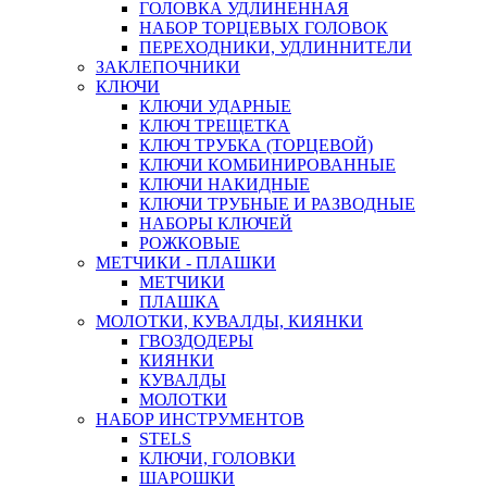
ГОЛОВКА УДЛИНЕННАЯ
НАБОР ТОРЦЕВЫХ ГОЛОВОК
ПЕРЕХОДНИКИ, УДЛИННИТЕЛИ
ЗАКЛЕПОЧНИКИ
КЛЮЧИ
КЛЮЧИ УДАРНЫЕ
КЛЮЧ ТРЕЩЕТКА
КЛЮЧ ТРУБКА (ТОРЦЕВОЙ)
КЛЮЧИ КОМБИНИРОВАННЫЕ
КЛЮЧИ НАКИДНЫЕ
КЛЮЧИ ТРУБНЫЕ И РАЗВОДНЫЕ
НАБОРЫ КЛЮЧЕЙ
РОЖКОВЫЕ
МЕТЧИКИ - ПЛАШКИ
МЕТЧИКИ
ПЛАШКА
МОЛОТКИ, КУВАЛДЫ, КИЯНКИ
ГВОЗДОДЕРЫ
КИЯНКИ
КУВАЛДЫ
МОЛОТКИ
НАБОР ИНСТРУМЕНТОВ
STELS
КЛЮЧИ, ГОЛОВКИ
ШАРОШКИ