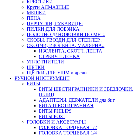
КРЕСТИКИ
Круги АЛМАЗНЫЕ
МЕШКИ
ПЕНА
ПЕРЧАТКИ, РУКАВИЦЫ
ПИЛКИ ДЛЯ ЛОБЗИКА
ПОЛОТНО Д/ НОЖОВКИ ПО МЕТ..
СКОБЫ, ГВОЗДИ ДЛЯ СТЕПЛЕР..
СКОТЧИ, ИЗОЛЕНТА, МАЛЯРНА..
ИЗОЛЕНТА, СКОТЧ, ЛЕНТА
СТРЕЙЧ-ПЛЁНКА
УПЛОТНИТЕЛИ
ЩЁТКИ
ЩЁТКИ ДЛЯ УШМ и дрели
РУЧНОЙ ИНСТРУМЕНТ
БИТЫ
БИТЫ ШЕСТИГРАННИКИ И ЗВЁЗДОЧКИ,
ШЛИЦ
АДАПТЕРЫ, ДЕРЖАТЕЛИ для бит
БИТА ШЕСТИГРАННАЯ
БИТЫ PHILIPS
БИТЫ POZI
ГОЛОВКИ И АКСЕСУАРЫ
ГОЛОВКА ТОРЦЕВАЯ 1/2
ГОЛОВКА ТОРЦЕВАЯ 1/4