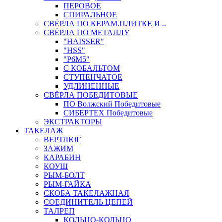
ПЕРОВОЕ
СПИРАЛЬНОЕ
СВЁРЛА ПО КЕРАМ.ПЛИТКЕ И ..
СВЁРЛА ПО МЕТАЛЛУ
"HAISSER"
"HSS"
"Р6М5"
С КОБАЛЬТОМ
СТУПЕНЧАТОЕ
УДЛИНЕННЫЕ
СВЁРЛА ПОБЕДИТОВЫЕ
ПО Волжский Победитовые
СИБЕРТЕХ Победитовые
ЭКСТРАКТОРЫ
ТАКЕЛАЖ
ВЕРТЛЮГ
ЗАЖИМ
КАРАБИН
КОУШ
РЫМ-БОЛТ
РЫМ-ГАЙКА
СКОБА ТАКЕЛАЖНАЯ
СОЕДИНИТЕЛЬ ЦЕПЕЙ
ТАЛРЕП
КОЛЬЦО-КОЛЬЦО