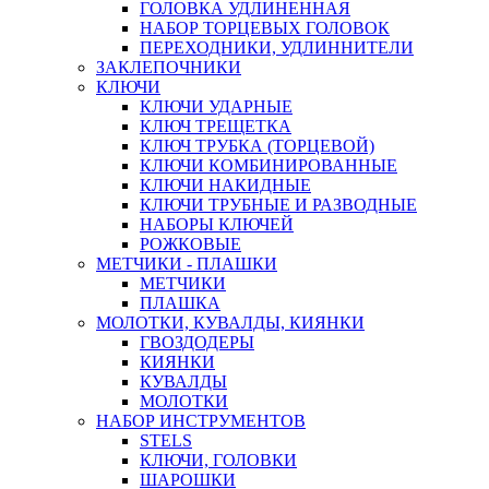
ГОЛОВКА УДЛИНЕННАЯ
НАБОР ТОРЦЕВЫХ ГОЛОВОК
ПЕРЕХОДНИКИ, УДЛИННИТЕЛИ
ЗАКЛЕПОЧНИКИ
КЛЮЧИ
КЛЮЧИ УДАРНЫЕ
КЛЮЧ ТРЕЩЕТКА
КЛЮЧ ТРУБКА (ТОРЦЕВОЙ)
КЛЮЧИ КОМБИНИРОВАННЫЕ
КЛЮЧИ НАКИДНЫЕ
КЛЮЧИ ТРУБНЫЕ И РАЗВОДНЫЕ
НАБОРЫ КЛЮЧЕЙ
РОЖКОВЫЕ
МЕТЧИКИ - ПЛАШКИ
МЕТЧИКИ
ПЛАШКА
МОЛОТКИ, КУВАЛДЫ, КИЯНКИ
ГВОЗДОДЕРЫ
КИЯНКИ
КУВАЛДЫ
МОЛОТКИ
НАБОР ИНСТРУМЕНТОВ
STELS
КЛЮЧИ, ГОЛОВКИ
ШАРОШКИ