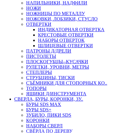
НАПИЛЬНИКИ, НАДФИЛИ
НОЖИ
НОЖНИЦЫ ПО МЕТАЛЛУ
НОЖОВКИ, ЛОБЗИКИ, СТУСЛО
ОТВЕРТКИ
ИНДИКАТОРНАЯ ОТВЕРТКА
КРЕСТОВЫЕ ОТВЕРТКИ
НАБОРЫ ОТВЕРТОК
ШЛИЦЕВЫЕ ОТВЕРТКИ
ПАТРОНЫ Д/ДРЕЛИ
ПИСТОЛЕТЫ
ПЛОСКОГУБЦЫ--КУСАЧКИ
РУЛЕТКИ, УРОВНИ, МЕТРЫ
СТЕПЛЕРЫ
СТРУБЦИНЫ, ТИСКИ
СЪЁМНИКИ ДЛЯ СТОПОРНЫХ КО..
ТОПОРЫ
ЯЩИКИ Д/ИНСТРУМЕНТА
СВЕРЛА, БУРЫ, КОРОНКИ, ЗУ..
БУРЫ SDS MAX
БУРЫ SDS+
ЗУБИЛО, ПИКИ SDS
КОРОНКИ
НАБОРЫ СВЕРЛ
СВЁРЛА ПО ДЕРЕВУ