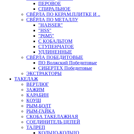
ПЕРОВОЕ
СПИРАЛЬНОЕ
СВЁРЛА ПО КЕРАМ.ПЛИТКЕ И ..
СВЁРЛА ПО МЕТАЛЛУ
"HAISSER"
"HSS"
"Р6М5"
С КОБАЛЬТОМ
СТУПЕНЧАТОЕ
УДЛИНЕННЫЕ
СВЁРЛА ПОБЕДИТОВЫЕ
ПО Волжский Победитовые
СИБЕРТЕХ Победитовые
ЭКСТРАКТОРЫ
ТАКЕЛАЖ
ВЕРТЛЮГ
ЗАЖИМ
КАРАБИН
КОУШ
РЫМ-БОЛТ
РЫМ-ГАЙКА
СКОБА ТАКЕЛАЖНАЯ
СОЕДИНИТЕЛЬ ЦЕПЕЙ
ТАЛРЕП
КОЛЬЦО-КОЛЬЦО