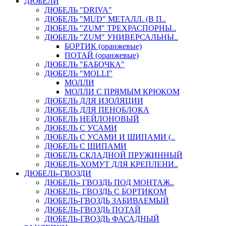
ДЮБЕЛИ
ДЮБЕЛЬ "DRIVA"
ДЮБЕЛЬ "MUD" МЕТАЛЛ. (В П..
ДЮБЕЛЬ "ZUM" ТРЕХРАСПОРНЫ..
ДЮБЕЛЬ "ZUM" УНИВЕРСАЛЬНЫ..
БОРТИК (оранжевые)
ПОТАЙ (оранжевые)
ДЮБЕЛЬ "БАБОЧКА"
ДЮБЕЛЬ "МOLLI"
МОЛЛИ
МОЛЛИ С ПРЯМЫМ КРЮКОМ
ДЮБЕЛЬ ДЛЯ ИЗОЛЯЦИИ
ДЮБЕЛЬ ДЛЯ ПЕНОБЛОКА
ДЮБЕЛЬ НЕЙЛОНОВЫЙ
ДЮБЕЛЬ С УСАМИ
ДЮБЕЛЬ С УСАМИ И ШИПАМИ (..
ДЮБЕЛЬ С ШИПАМИ
ДЮБЕЛЬ СКЛАДНОЙ ПРУЖИННЫЙ
ДЮБЕЛЬ-ХОМУТ ДЛЯ КРЕПЛЕНИ..
ДЮБЕЛЬ-ГВОЗДИ
ДЮБЕЛЬ- ГВОЗДЬ ПОД МОНТАЖ..
ДЮБЕЛЬ- ГВОЗДЬ С БОРТИКОМ
ДЮБЕЛЬ-ГВОЗДЬ ЗАБИВАЕМЫЙ
ДЮБЕЛЬ-ГВОЗДЬ ПОТАЙ
ДЮБЕЛЬ-ГВОЗДЬ ФАСАДНЫЙ