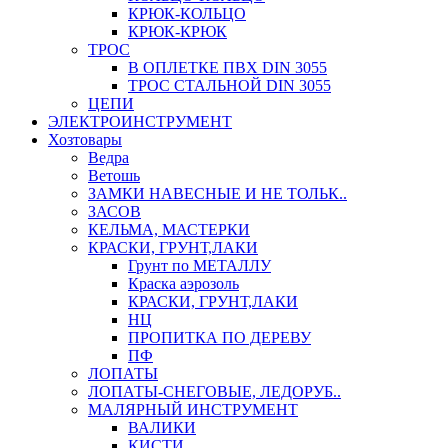
КРЮК-КОЛЬЦО
КРЮК-КРЮК
ТРОС
В ОПЛЕТКЕ ПВХ DIN 3055
ТРОС СТАЛЬНОЙ DIN 3055
ЦЕПИ
ЭЛЕКТРОИНСТРУМЕНТ
Хозтовары
Ведра
Ветошь
ЗАМКИ НАВЕСНЫЕ И НЕ ТОЛЬК..
ЗАСОВ
КЕЛЬМА, МАСТЕРКИ
КРАСКИ, ГРУНТ,ЛАКИ
Грунт по МЕТАЛЛУ
Краска аэрозоль
КРАСКИ, ГРУНТ,ЛАКИ
НЦ
ПРОПИТКА ПО ДЕРЕВУ
ПФ
ЛОПАТЫ
ЛОПАТЫ-СНЕГОВЫЕ, ЛЕДОРУБ..
МАЛЯРНЫЙ ИНСТРУМЕНТ
ВАЛИКИ
КИСТИ