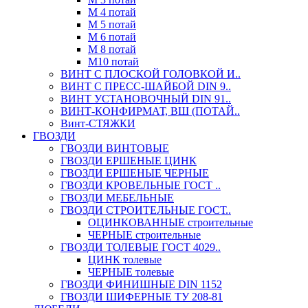
М 4 потай
М 5 потай
М 6 потай
М 8 потай
М10 потай
ВИНТ С ПЛОСКОЙ ГОЛОВКОЙ И..
ВИНТ С ПРЕСС-ШАЙБОЙ DIN 9..
ВИНТ УСТАНОВОЧНЫЙ DIN 91..
ВИНТ-КОНФИРМАТ, ВШ (ПОТАЙ..
Винт-СТЯЖКИ
ГВОЗДИ
ГВОЗДИ ВИНТОВЫЕ
ГВОЗДИ ЕРШЕНЫЕ ЦИНК
ГВОЗДИ ЕРШЕНЫЕ ЧЕРНЫЕ
ГВОЗДИ КРОВЕЛЬНЫЕ ГОСТ ..
ГВОЗДИ МЕБЕЛЬНЫЕ
ГВОЗДИ СТРОИТЕЛЬНЫЕ ГОСТ..
ОЦИНКОВАННЫЕ строительные
ЧЕРНЫЕ строительные
ГВОЗДИ ТОЛЕВЫЕ ГОСТ 4029..
ЦИНК толевые
ЧЕРНЫЕ толевые
ГВОЗДИ ФИНИШНЫЕ DIN 1152
ГВОЗДИ ШИФЕРНЫЕ ТУ 208-81