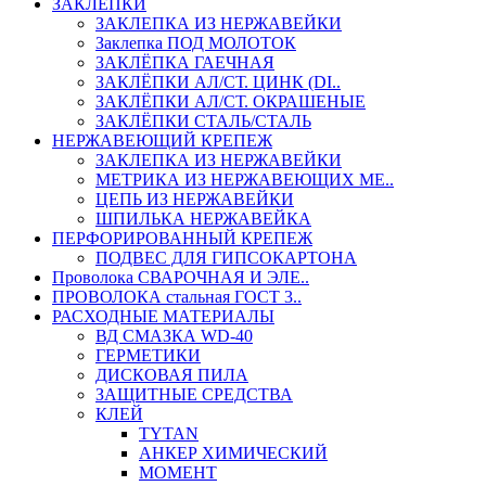
ЗАКЛЕПКИ
ЗАКЛЕПКА ИЗ НЕРЖАВЕЙКИ
Заклепка ПОД МОЛОТОК
ЗАКЛЁПКА ГАЕЧНАЯ
ЗАКЛЁПКИ АЛ/СТ. ЦИНК (DI..
ЗАКЛЁПКИ АЛ/СТ. ОКРАШЕНЫЕ
ЗАКЛЁПКИ СТАЛЬ/СТАЛЬ
НЕРЖАВЕЮЩИЙ КРЕПЕЖ
ЗАКЛЕПКА ИЗ НЕРЖАВЕЙКИ
МЕТРИКА ИЗ НЕРЖАВЕЮЩИХ МЕ..
ЦЕПЬ ИЗ НЕРЖАВЕЙКИ
ШПИЛЬКА НЕРЖАВЕЙКА
ПЕРФОРИРОВАННЫЙ КРЕПЕЖ
ПОДВЕС ДЛЯ ГИПСОКАРТОНА
Проволока СВАРОЧНАЯ И ЭЛЕ..
ПРОВОЛОКА стальная ГОСТ 3..
РАСХОДНЫЕ МАТЕРИАЛЫ
ВД СМАЗКА WD-40
ГЕРМЕТИКИ
ДИСКОВАЯ ПИЛА
ЗАЩИТНЫЕ СРЕДСТВА
КЛЕЙ
TYTAN
АНКЕР ХИМИЧЕСКИЙ
МОМЕНТ