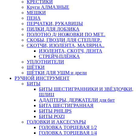
КРЕСТИКИ
Круги АЛМАЗНЫЕ
МЕШКИ
ПЕНА
ПЕРЧАТКИ, РУКАВИЦЫ
ПИЛКИ ДЛЯ ЛОБЗИКА
ПОЛОТНО Д/ НОЖОВКИ ПО МЕТ..
СКОБЫ, ГВОЗДИ ДЛЯ СТЕПЛЕР..
СКОТЧИ, ИЗОЛЕНТА, МАЛЯРНА..
ИЗОЛЕНТА, СКОТЧ, ЛЕНТА
СТРЕЙЧ-ПЛЁНКА
УПЛОТНИТЕЛИ
ЩЁТКИ
ЩЁТКИ ДЛЯ УШМ и дрели
РУЧНОЙ ИНСТРУМЕНТ
БИТЫ
БИТЫ ШЕСТИГРАННИКИ И ЗВЁЗДОЧКИ,
ШЛИЦ
АДАПТЕРЫ, ДЕРЖАТЕЛИ для бит
БИТА ШЕСТИГРАННАЯ
БИТЫ PHILIPS
БИТЫ POZI
ГОЛОВКИ И АКСЕСУАРЫ
ГОЛОВКА ТОРЦЕВАЯ 1/2
ГОЛОВКА ТОРЦЕВАЯ 1/4