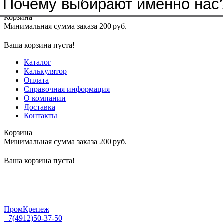
Бренды, с которыми мы работа
Почему выбирают именно нас
Меню
+7(4912)50-37-50
sbit@krep62.ru
Корзина
Минимальная сумма заказа 200 руб.
Ваша корзина пуста!
Каталог
Калькулятор
Оплата
Справочная информация
О компании
Доставка
Контакты
Корзина
Минимальная сумма заказа 200 руб.
Ваша корзина пуста!
ПромКрепеж
+7(4912)50-37-50