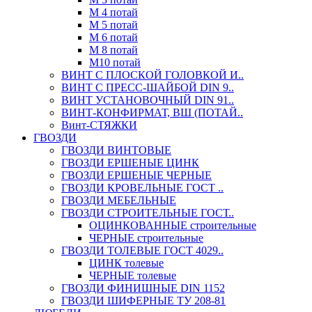
М 4 потай
М 5 потай
М 6 потай
М 8 потай
М10 потай
ВИНТ С ПЛОСКОЙ ГОЛОВКОЙ И..
ВИНТ С ПРЕСС-ШАЙБОЙ DIN 9..
ВИНТ УСТАНОВОЧНЫЙ DIN 91..
ВИНТ-КОНФИРМАТ, ВШ (ПОТАЙ..
Винт-СТЯЖКИ
ГВОЗДИ
ГВОЗДИ ВИНТОВЫЕ
ГВОЗДИ ЕРШЕНЫЕ ЦИНК
ГВОЗДИ ЕРШЕНЫЕ ЧЕРНЫЕ
ГВОЗДИ КРОВЕЛЬНЫЕ ГОСТ ..
ГВОЗДИ МЕБЕЛЬНЫЕ
ГВОЗДИ СТРОИТЕЛЬНЫЕ ГОСТ..
ОЦИНКОВАННЫЕ строительные
ЧЕРНЫЕ строительные
ГВОЗДИ ТОЛЕВЫЕ ГОСТ 4029..
ЦИНК толевые
ЧЕРНЫЕ толевые
ГВОЗДИ ФИНИШНЫЕ DIN 1152
ГВОЗДИ ШИФЕРНЫЕ ТУ 208-81