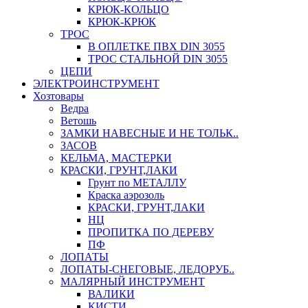
КРЮК-КОЛЬЦО
КРЮК-КРЮК
ТРОС
В ОПЛЕТКЕ ПВХ DIN 3055
ТРОС СТАЛЬНОЙ DIN 3055
ЦЕПИ
ЭЛЕКТРОИНСТРУМЕНТ
Хозтовары
Ведра
Ветошь
ЗАМКИ НАВЕСНЫЕ И НЕ ТОЛЬК..
ЗАСОВ
КЕЛЬМА, МАСТЕРКИ
КРАСКИ, ГРУНТ,ЛАКИ
Грунт по МЕТАЛЛУ
Краска аэрозоль
КРАСКИ, ГРУНТ,ЛАКИ
НЦ
ПРОПИТКА ПО ДЕРЕВУ
ПФ
ЛОПАТЫ
ЛОПАТЫ-СНЕГОВЫЕ, ЛЕДОРУБ..
МАЛЯРНЫЙ ИНСТРУМЕНТ
ВАЛИКИ
КИСТИ