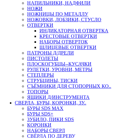
НАПИЛЬНИКИ, НАДФИЛИ
НОЖИ
НОЖНИЦЫ ПО МЕТАЛЛУ
НОЖОВКИ, ЛОБЗИКИ, СТУСЛО
ОТВЕРТКИ
ИНДИКАТОРНАЯ ОТВЕРТКА
КРЕСТОВЫЕ ОТВЕРТКИ
НАБОРЫ ОТВЕРТОК
ШЛИЦЕВЫЕ ОТВЕРТКИ
ПАТРОНЫ Д/ДРЕЛИ
ПИСТОЛЕТЫ
ПЛОСКОГУБЦЫ--КУСАЧКИ
РУЛЕТКИ, УРОВНИ, МЕТРЫ
СТЕПЛЕРЫ
СТРУБЦИНЫ, ТИСКИ
СЪЁМНИКИ ДЛЯ СТОПОРНЫХ КО..
ТОПОРЫ
ЯЩИКИ Д/ИНСТРУМЕНТА
СВЕРЛА, БУРЫ, КОРОНКИ, ЗУ..
БУРЫ SDS MAX
БУРЫ SDS+
ЗУБИЛО, ПИКИ SDS
КОРОНКИ
НАБОРЫ СВЕРЛ
СВЁРЛА ПО ДЕРЕВУ