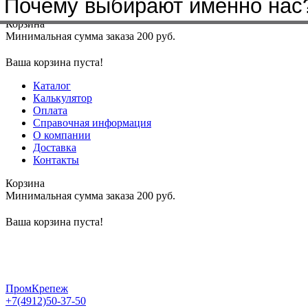
Бренды, с которыми мы работа
Почему выбирают именно нас
Меню
+7(4912)50-37-50
sbit@krep62.ru
Корзина
Минимальная сумма заказа 200 руб.
Ваша корзина пуста!
Каталог
Калькулятор
Оплата
Справочная информация
О компании
Доставка
Контакты
Корзина
Минимальная сумма заказа 200 руб.
Ваша корзина пуста!
ПромКрепеж
+7(4912)50-37-50