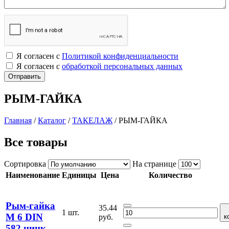
Я согласен с
Политикой конфиденциальности
Я согласен с
обработкой персональных данных
РЫМ-ГАЙКА
Главная
/
Каталог
/
ТАКЕЛАЖ
/
РЫМ-ГАЙКА
Все товары
Сортировка
На странице
Наименование
Единицы
Цена
Количество
Рым-гайка
35.44
1 шт.
М 6 DIN
руб.
к
582 цинк.