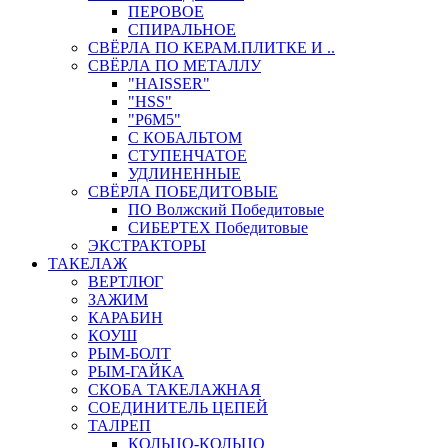
ПЕРОВОЕ
СПИРАЛЬНОЕ
СВЁРЛА ПО КЕРАМ.ПЛИТКЕ И ..
СВЁРЛА ПО МЕТАЛЛУ
"HAISSER"
"HSS"
"Р6М5"
С КОБАЛЬТОМ
СТУПЕНЧАТОЕ
УДЛИНЕННЫЕ
СВЁРЛА ПОБЕДИТОВЫЕ
ПО Волжский Победитовые
СИБЕРТЕХ Победитовые
ЭКСТРАКТОРЫ
ТАКЕЛАЖ
ВЕРТЛЮГ
ЗАЖИМ
КАРАБИН
КОУШ
РЫМ-БОЛТ
РЫМ-ГАЙКА
СКОБА ТАКЕЛАЖНАЯ
СОЕДИНИТЕЛЬ ЦЕПЕЙ
ТАЛРЕП
КОЛЬЦО-КОЛЬЦО