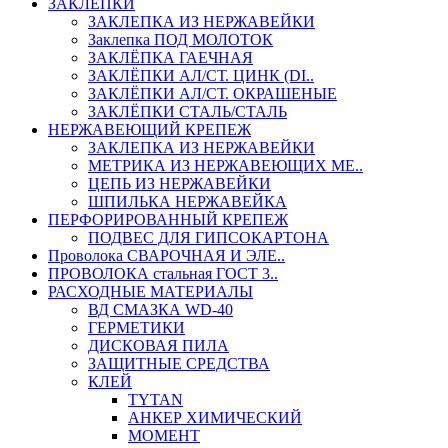
ЗАКЛЕПКИ
ЗАКЛЕПКА ИЗ НЕРЖАВЕЙКИ
Заклепка ПОД МОЛОТОК
ЗАКЛЁПКА ГАЕЧНАЯ
ЗАКЛЁПКИ АЛ/СТ. ЦИНК (DI..
ЗАКЛЁПКИ АЛ/СТ. ОКРАШЕНЫЕ
ЗАКЛЁПКИ СТАЛЬ/СТАЛЬ
НЕРЖАВЕЮЩИЙ КРЕПЕЖ
ЗАКЛЕПКА ИЗ НЕРЖАВЕЙКИ
МЕТРИКА ИЗ НЕРЖАВЕЮЩИХ МЕ..
ЦЕПЬ ИЗ НЕРЖАВЕЙКИ
ШПИЛЬКА НЕРЖАВЕЙКА
ПЕРФОРИРОВАННЫЙ КРЕПЕЖ
ПОДВЕС ДЛЯ ГИПСОКАРТОНА
Проволока СВАРОЧНАЯ И ЭЛЕ..
ПРОВОЛОКА стальная ГОСТ 3..
РАСХОДНЫЕ МАТЕРИАЛЫ
ВД СМАЗКА WD-40
ГЕРМЕТИКИ
ДИСКОВАЯ ПИЛА
ЗАЩИТНЫЕ СРЕДСТВА
КЛЕЙ
TYTAN
АНКЕР ХИМИЧЕСКИЙ
МОМЕНТ