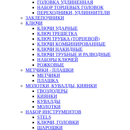
ГОЛОВКА УДЛИНЕННАЯ
НАБОР ТОРЦЕВЫХ ГОЛОВОК
ПЕРЕХОДНИКИ, УДЛИННИТЕЛИ
ЗАКЛЕПОЧНИКИ
КЛЮЧИ
КЛЮЧИ УДАРНЫЕ
КЛЮЧ ТРЕЩЕТКА
КЛЮЧ ТРУБКА (ТОРЦЕВОЙ)
КЛЮЧИ КОМБИНИРОВАННЫЕ
КЛЮЧИ НАКИДНЫЕ
КЛЮЧИ ТРУБНЫЕ И РАЗВОДНЫЕ
НАБОРЫ КЛЮЧЕЙ
РОЖКОВЫЕ
МЕТЧИКИ - ПЛАШКИ
МЕТЧИКИ
ПЛАШКА
МОЛОТКИ, КУВАЛДЫ, КИЯНКИ
ГВОЗДОДЕРЫ
КИЯНКИ
КУВАЛДЫ
МОЛОТКИ
НАБОР ИНСТРУМЕНТОВ
STELS
КЛЮЧИ, ГОЛОВКИ
ШАРОШКИ