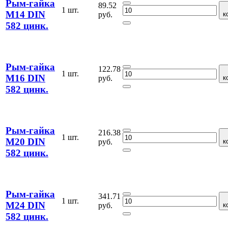
Рым-гайка
89.52
1 шт.
М14 DIN
руб.
к
582 цинк.
Рым-гайка
122.78
1 шт.
М16 DIN
руб.
к
582 цинк.
Рым-гайка
216.38
1 шт.
М20 DIN
руб.
к
582 цинк.
Рым-гайка
341.71
1 шт.
М24 DIN
руб.
к
582 цинк.