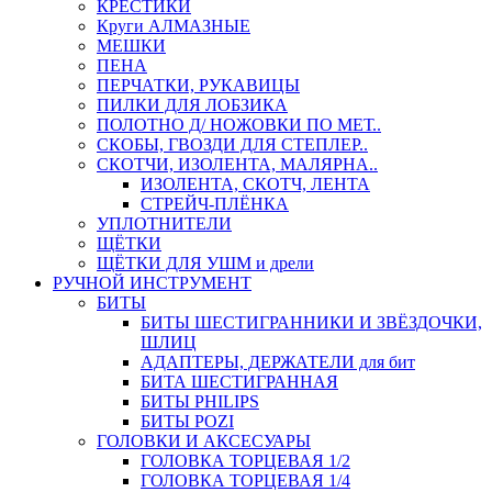
КРЕСТИКИ
Круги АЛМАЗНЫЕ
МЕШКИ
ПЕНА
ПЕРЧАТКИ, РУКАВИЦЫ
ПИЛКИ ДЛЯ ЛОБЗИКА
ПОЛОТНО Д/ НОЖОВКИ ПО МЕТ..
СКОБЫ, ГВОЗДИ ДЛЯ СТЕПЛЕР..
СКОТЧИ, ИЗОЛЕНТА, МАЛЯРНА..
ИЗОЛЕНТА, СКОТЧ, ЛЕНТА
СТРЕЙЧ-ПЛЁНКА
УПЛОТНИТЕЛИ
ЩЁТКИ
ЩЁТКИ ДЛЯ УШМ и дрели
РУЧНОЙ ИНСТРУМЕНТ
БИТЫ
БИТЫ ШЕСТИГРАННИКИ И ЗВЁЗДОЧКИ,
ШЛИЦ
АДАПТЕРЫ, ДЕРЖАТЕЛИ для бит
БИТА ШЕСТИГРАННАЯ
БИТЫ PHILIPS
БИТЫ POZI
ГОЛОВКИ И АКСЕСУАРЫ
ГОЛОВКА ТОРЦЕВАЯ 1/2
ГОЛОВКА ТОРЦЕВАЯ 1/4