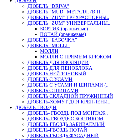
ДЮБЕЛИ
ДЮБЕЛЬ "DRIVA"
ДЮБЕЛЬ "MUD" МЕТАЛЛ. (В П..
ДЮБЕЛЬ "ZUM" ТРЕХРАСПОРНЫ..
ДЮБЕЛЬ "ZUM" УНИВЕРСАЛЬНЫ..
БОРТИК (оранжевые)
ПОТАЙ (оранжевые)
ДЮБЕЛЬ "БАБОЧКА"
ДЮБЕЛЬ "МOLLI"
МОЛЛИ
МОЛЛИ С ПРЯМЫМ КРЮКОМ
ДЮБЕЛЬ ДЛЯ ИЗОЛЯЦИИ
ДЮБЕЛЬ ДЛЯ ПЕНОБЛОКА
ДЮБЕЛЬ НЕЙЛОНОВЫЙ
ДЮБЕЛЬ С УСАМИ
ДЮБЕЛЬ С УСАМИ И ШИПАМИ (..
ДЮБЕЛЬ С ШИПАМИ
ДЮБЕЛЬ СКЛАДНОЙ ПРУЖИННЫЙ
ДЮБЕЛЬ-ХОМУТ ДЛЯ КРЕПЛЕНИ..
ДЮБЕЛЬ-ГВОЗДИ
ДЮБЕЛЬ- ГВОЗДЬ ПОД МОНТАЖ..
ДЮБЕЛЬ- ГВОЗДЬ С БОРТИКОМ
ДЮБЕЛЬ-ГВОЗДЬ ЗАБИВАЕМЫЙ
ДЮБЕЛЬ-ГВОЗДЬ ПОТАЙ
ДЮБЕЛЬ-ГВОЗДЬ ФАСАДНЫЙ