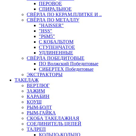
ПЕРОВОЕ
СПИРАЛЬНОЕ
СВЁРЛА ПО КЕРАМ.ПЛИТКЕ И ..
СВЁРЛА ПО МЕТАЛЛУ
"HAISSER"
"HSS"
"Р6М5"
С КОБАЛЬТОМ
СТУПЕНЧАТОЕ
УДЛИНЕННЫЕ
СВЁРЛА ПОБЕДИТОВЫЕ
ПО Волжский Победитовые
СИБЕРТЕХ Победитовые
ЭКСТРАКТОРЫ
ТАКЕЛАЖ
ВЕРТЛЮГ
ЗАЖИМ
КАРАБИН
КОУШ
РЫМ-БОЛТ
РЫМ-ГАЙКА
СКОБА ТАКЕЛАЖНАЯ
СОЕДИНИТЕЛЬ ЦЕПЕЙ
ТАЛРЕП
КОЛЬЦО-КОЛЬЦО