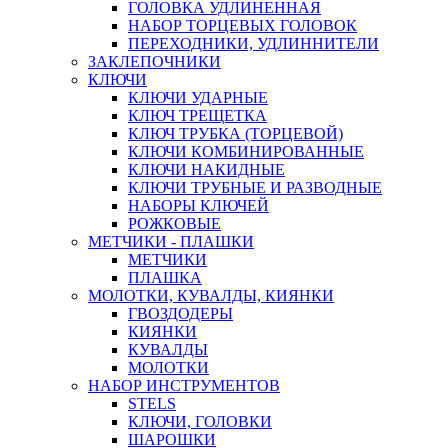
ГОЛОВКА УДЛИНЕННАЯ
НАБОР ТОРЦЕВЫХ ГОЛОВОК
ПЕРЕХОДНИКИ, УДЛИННИТЕЛИ
ЗАКЛЕПОЧНИКИ
КЛЮЧИ
КЛЮЧИ УДАРНЫЕ
КЛЮЧ ТРЕЩЕТКА
КЛЮЧ ТРУБКА (ТОРЦЕВОЙ)
КЛЮЧИ КОМБИНИРОВАННЫЕ
КЛЮЧИ НАКИДНЫЕ
КЛЮЧИ ТРУБНЫЕ И РАЗВОДНЫЕ
НАБОРЫ КЛЮЧЕЙ
РОЖКОВЫЕ
МЕТЧИКИ - ПЛАШКИ
МЕТЧИКИ
ПЛАШКА
МОЛОТКИ, КУВАЛДЫ, КИЯНКИ
ГВОЗДОДЕРЫ
КИЯНКИ
КУВАЛДЫ
МОЛОТКИ
НАБОР ИНСТРУМЕНТОВ
STELS
КЛЮЧИ, ГОЛОВКИ
ШАРОШКИ