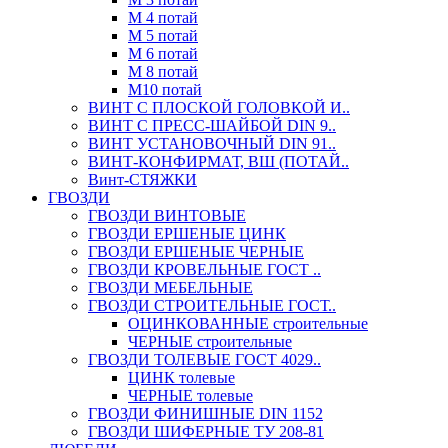
М 4 потай
М 5 потай
М 6 потай
М 8 потай
М10 потай
ВИНТ С ПЛОСКОЙ ГОЛОВКОЙ И..
ВИНТ С ПРЕСС-ШАЙБОЙ DIN 9..
ВИНТ УСТАНОВОЧНЫЙ DIN 91..
ВИНТ-КОНФИРМАТ, ВШ (ПОТАЙ..
Винт-СТЯЖКИ
ГВОЗДИ
ГВОЗДИ ВИНТОВЫЕ
ГВОЗДИ ЕРШЕНЫЕ ЦИНК
ГВОЗДИ ЕРШЕНЫЕ ЧЕРНЫЕ
ГВОЗДИ КРОВЕЛЬНЫЕ ГОСТ ..
ГВОЗДИ МЕБЕЛЬНЫЕ
ГВОЗДИ СТРОИТЕЛЬНЫЕ ГОСТ..
ОЦИНКОВАННЫЕ строительные
ЧЕРНЫЕ строительные
ГВОЗДИ ТОЛЕВЫЕ ГОСТ 4029..
ЦИНК толевые
ЧЕРНЫЕ толевые
ГВОЗДИ ФИНИШНЫЕ DIN 1152
ГВОЗДИ ШИФЕРНЫЕ ТУ 208-81