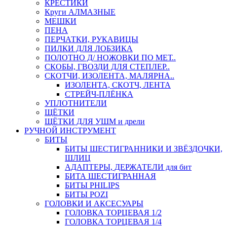
КРЕСТИКИ
Круги АЛМАЗНЫЕ
МЕШКИ
ПЕНА
ПЕРЧАТКИ, РУКАВИЦЫ
ПИЛКИ ДЛЯ ЛОБЗИКА
ПОЛОТНО Д/ НОЖОВКИ ПО МЕТ..
СКОБЫ, ГВОЗДИ ДЛЯ СТЕПЛЕР..
СКОТЧИ, ИЗОЛЕНТА, МАЛЯРНА..
ИЗОЛЕНТА, СКОТЧ, ЛЕНТА
СТРЕЙЧ-ПЛЁНКА
УПЛОТНИТЕЛИ
ЩЁТКИ
ЩЁТКИ ДЛЯ УШМ и дрели
РУЧНОЙ ИНСТРУМЕНТ
БИТЫ
БИТЫ ШЕСТИГРАННИКИ И ЗВЁЗДОЧКИ,
ШЛИЦ
АДАПТЕРЫ, ДЕРЖАТЕЛИ для бит
БИТА ШЕСТИГРАННАЯ
БИТЫ PHILIPS
БИТЫ POZI
ГОЛОВКИ И АКСЕСУАРЫ
ГОЛОВКА ТОРЦЕВАЯ 1/2
ГОЛОВКА ТОРЦЕВАЯ 1/4