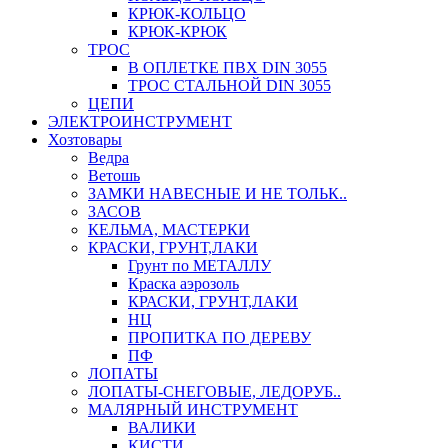
КРЮК-КОЛЬЦО
КРЮК-КРЮК
ТРОС
В ОПЛЕТКЕ ПВХ DIN 3055
ТРОС СТАЛЬНОЙ DIN 3055
ЦЕПИ
ЭЛЕКТРОИНСТРУМЕНТ
Хозтовары
Ведра
Ветошь
ЗАМКИ НАВЕСНЫЕ И НЕ ТОЛЬК..
ЗАСОВ
КЕЛЬМА, МАСТЕРКИ
КРАСКИ, ГРУНТ,ЛАКИ
Грунт по МЕТАЛЛУ
Краска аэрозоль
КРАСКИ, ГРУНТ,ЛАКИ
НЦ
ПРОПИТКА ПО ДЕРЕВУ
ПФ
ЛОПАТЫ
ЛОПАТЫ-СНЕГОВЫЕ, ЛЕДОРУБ..
МАЛЯРНЫЙ ИНСТРУМЕНТ
ВАЛИКИ
КИСТИ