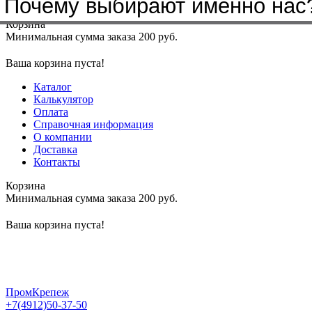
Бренды, с которыми мы работа
Почему выбирают именно нас
Меню
+7(4912)50-37-50
sbit@krep62.ru
Корзина
Минимальная сумма заказа 200 руб.
Ваша корзина пуста!
Каталог
Калькулятор
Оплата
Справочная информация
О компании
Доставка
Контакты
Корзина
Минимальная сумма заказа 200 руб.
Ваша корзина пуста!
ПромКрепеж
+7(4912)50-37-50