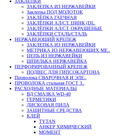
ЗАКЛЕПКИ
ЗАКЛЕПКА ИЗ НЕРЖАВЕЙКИ
Заклепка ПОД МОЛОТОК
ЗАКЛЁПКА ГАЕЧНАЯ
ЗАКЛЁПКИ АЛ/СТ. ЦИНК (DI..
ЗАКЛЁПКИ АЛ/СТ. ОКРАШЕНЫЕ
ЗАКЛЁПКИ СТАЛЬ/СТАЛЬ
НЕРЖАВЕЮЩИЙ КРЕПЕЖ
ЗАКЛЕПКА ИЗ НЕРЖАВЕЙКИ
МЕТРИКА ИЗ НЕРЖАВЕЮЩИХ МЕ..
ЦЕПЬ ИЗ НЕРЖАВЕЙКИ
ШПИЛЬКА НЕРЖАВЕЙКА
ПЕРФОРИРОВАННЫЙ КРЕПЕЖ
ПОДВЕС ДЛЯ ГИПСОКАРТОНА
Проволока СВАРОЧНАЯ И ЭЛЕ..
ПРОВОЛОКА стальная ГОСТ 3..
РАСХОДНЫЕ МАТЕРИАЛЫ
ВД СМАЗКА WD-40
ГЕРМЕТИКИ
ДИСКОВАЯ ПИЛА
ЗАЩИТНЫЕ СРЕДСТВА
КЛЕЙ
TYTAN
АНКЕР ХИМИЧЕСКИЙ
МОМЕНТ