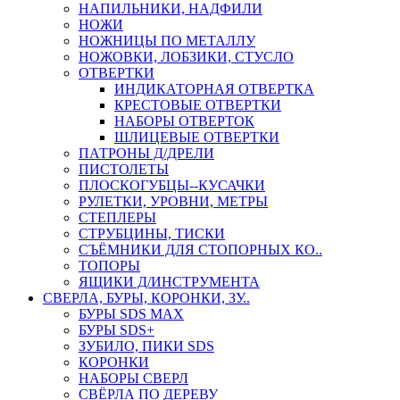
НАПИЛЬНИКИ, НАДФИЛИ
НОЖИ
НОЖНИЦЫ ПО МЕТАЛЛУ
НОЖОВКИ, ЛОБЗИКИ, СТУСЛО
ОТВЕРТКИ
ИНДИКАТОРНАЯ ОТВЕРТКА
КРЕСТОВЫЕ ОТВЕРТКИ
НАБОРЫ ОТВЕРТОК
ШЛИЦЕВЫЕ ОТВЕРТКИ
ПАТРОНЫ Д/ДРЕЛИ
ПИСТОЛЕТЫ
ПЛОСКОГУБЦЫ--КУСАЧКИ
РУЛЕТКИ, УРОВНИ, МЕТРЫ
СТЕПЛЕРЫ
СТРУБЦИНЫ, ТИСКИ
СЪЁМНИКИ ДЛЯ СТОПОРНЫХ КО..
ТОПОРЫ
ЯЩИКИ Д/ИНСТРУМЕНТА
СВЕРЛА, БУРЫ, КОРОНКИ, ЗУ..
БУРЫ SDS MAX
БУРЫ SDS+
ЗУБИЛО, ПИКИ SDS
КОРОНКИ
НАБОРЫ СВЕРЛ
СВЁРЛА ПО ДЕРЕВУ