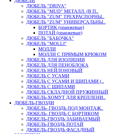
ДЮБЕЛИ
ДЮБЕЛЬ "DRIVA"
ДЮБЕЛЬ "MUD" МЕТАЛЛ. (В П..
ДЮБЕЛЬ "ZUM" ТРЕХРАСПОРНЫ..
ДЮБЕЛЬ "ZUM" УНИВЕРСАЛЬНЫ..
БОРТИК (оранжевые)
ПОТАЙ (оранжевые)
ДЮБЕЛЬ "БАБОЧКА"
ДЮБЕЛЬ "МOLLI"
МОЛЛИ
МОЛЛИ С ПРЯМЫМ КРЮКОМ
ДЮБЕЛЬ ДЛЯ ИЗОЛЯЦИИ
ДЮБЕЛЬ ДЛЯ ПЕНОБЛОКА
ДЮБЕЛЬ НЕЙЛОНОВЫЙ
ДЮБЕЛЬ С УСАМИ
ДЮБЕЛЬ С УСАМИ И ШИПАМИ (..
ДЮБЕЛЬ С ШИПАМИ
ДЮБЕЛЬ СКЛАДНОЙ ПРУЖИННЫЙ
ДЮБЕЛЬ-ХОМУТ ДЛЯ КРЕПЛЕНИ..
ДЮБЕЛЬ-ГВОЗДИ
ДЮБЕЛЬ- ГВОЗДЬ ПОД МОНТАЖ..
ДЮБЕЛЬ- ГВОЗДЬ С БОРТИКОМ
ДЮБЕЛЬ-ГВОЗДЬ ЗАБИВАЕМЫЙ
ДЮБЕЛЬ-ГВОЗДЬ ПОТАЙ
ДЮБЕЛЬ-ГВОЗДЬ ФАСАДНЫЙ