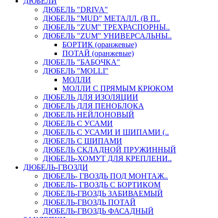
ДЮБЕЛИ
ДЮБЕЛЬ "DRIVA"
ДЮБЕЛЬ "MUD" МЕТАЛЛ. (В П..
ДЮБЕЛЬ "ZUM" ТРЕХРАСПОРНЫ..
ДЮБЕЛЬ "ZUM" УНИВЕРСАЛЬНЫ..
БОРТИК (оранжевые)
ПОТАЙ (оранжевые)
ДЮБЕЛЬ "БАБОЧКА"
ДЮБЕЛЬ "МOLLI"
МОЛЛИ
МОЛЛИ С ПРЯМЫМ КРЮКОМ
ДЮБЕЛЬ ДЛЯ ИЗОЛЯЦИИ
ДЮБЕЛЬ ДЛЯ ПЕНОБЛОКА
ДЮБЕЛЬ НЕЙЛОНОВЫЙ
ДЮБЕЛЬ С УСАМИ
ДЮБЕЛЬ С УСАМИ И ШИПАМИ (..
ДЮБЕЛЬ С ШИПАМИ
ДЮБЕЛЬ СКЛАДНОЙ ПРУЖИННЫЙ
ДЮБЕЛЬ-ХОМУТ ДЛЯ КРЕПЛЕНИ..
ДЮБЕЛЬ-ГВОЗДИ
ДЮБЕЛЬ- ГВОЗДЬ ПОД МОНТАЖ..
ДЮБЕЛЬ- ГВОЗДЬ С БОРТИКОМ
ДЮБЕЛЬ-ГВОЗДЬ ЗАБИВАЕМЫЙ
ДЮБЕЛЬ-ГВОЗДЬ ПОТАЙ
ДЮБЕЛЬ-ГВОЗДЬ ФАСАДНЫЙ