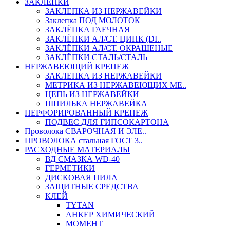
ЗАКЛЕПКИ
ЗАКЛЕПКА ИЗ НЕРЖАВЕЙКИ
Заклепка ПОД МОЛОТОК
ЗАКЛЁПКА ГАЕЧНАЯ
ЗАКЛЁПКИ АЛ/СТ. ЦИНК (DI..
ЗАКЛЁПКИ АЛ/СТ. ОКРАШЕНЫЕ
ЗАКЛЁПКИ СТАЛЬ/СТАЛЬ
НЕРЖАВЕЮЩИЙ КРЕПЕЖ
ЗАКЛЕПКА ИЗ НЕРЖАВЕЙКИ
МЕТРИКА ИЗ НЕРЖАВЕЮЩИХ МЕ..
ЦЕПЬ ИЗ НЕРЖАВЕЙКИ
ШПИЛЬКА НЕРЖАВЕЙКА
ПЕРФОРИРОВАННЫЙ КРЕПЕЖ
ПОДВЕС ДЛЯ ГИПСОКАРТОНА
Проволока СВАРОЧНАЯ И ЭЛЕ..
ПРОВОЛОКА стальная ГОСТ 3..
РАСХОДНЫЕ МАТЕРИАЛЫ
ВД СМАЗКА WD-40
ГЕРМЕТИКИ
ДИСКОВАЯ ПИЛА
ЗАЩИТНЫЕ СРЕДСТВА
КЛЕЙ
TYTAN
АНКЕР ХИМИЧЕСКИЙ
МОМЕНТ