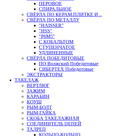
ПЕРОВОЕ
СПИРАЛЬНОЕ
СВЁРЛА ПО КЕРАМ.ПЛИТКЕ И ..
СВЁРЛА ПО МЕТАЛЛУ
"HAISSER"
"HSS"
"Р6М5"
С КОБАЛЬТОМ
СТУПЕНЧАТОЕ
УДЛИНЕННЫЕ
СВЁРЛА ПОБЕДИТОВЫЕ
ПО Волжский Победитовые
СИБЕРТЕХ Победитовые
ЭКСТРАКТОРЫ
ТАКЕЛАЖ
ВЕРТЛЮГ
ЗАЖИМ
КАРАБИН
КОУШ
РЫМ-БОЛТ
РЫМ-ГАЙКА
СКОБА ТАКЕЛАЖНАЯ
СОЕДИНИТЕЛЬ ЦЕПЕЙ
ТАЛРЕП
КОЛЬЦО-КОЛЬЦО