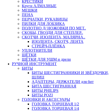
КРЕСТИКИ
Круги АЛМАЗНЫЕ
МЕШКИ
ПЕНА
ПЕРЧАТКИ, РУКАВИЦЫ
ПИЛКИ ДЛЯ ЛОБЗИКА
ПОЛОТНО Д/ НОЖОВКИ ПО МЕТ..
СКОБЫ, ГВОЗДИ ДЛЯ СТЕПЛЕР..
СКОТЧИ, ИЗОЛЕНТА, МАЛЯРНА..
ИЗОЛЕНТА, СКОТЧ, ЛЕНТА
СТРЕЙЧ-ПЛЁНКА
УПЛОТНИТЕЛИ
ЩЁТКИ
ЩЁТКИ ДЛЯ УШМ и дрели
РУЧНОЙ ИНСТРУМЕНТ
БИТЫ
БИТЫ ШЕСТИГРАННИКИ И ЗВЁЗДОЧКИ,
ШЛИЦ
АДАПТЕРЫ, ДЕРЖАТЕЛИ для бит
БИТА ШЕСТИГРАННАЯ
БИТЫ PHILIPS
БИТЫ POZI
ГОЛОВКИ И АКСЕСУАРЫ
ГОЛОВКА ТОРЦЕВАЯ 1/2
ГОЛОВКА ТОРЦЕВАЯ 1/4