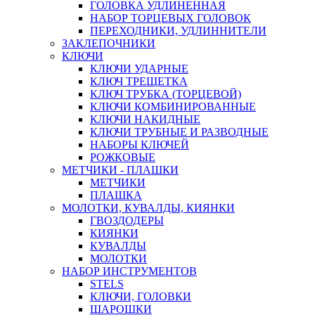
ГОЛОВКА УДЛИНЕННАЯ
НАБОР ТОРЦЕВЫХ ГОЛОВОК
ПЕРЕХОДНИКИ, УДЛИННИТЕЛИ
ЗАКЛЕПОЧНИКИ
КЛЮЧИ
КЛЮЧИ УДАРНЫЕ
КЛЮЧ ТРЕЩЕТКА
КЛЮЧ ТРУБКА (ТОРЦЕВОЙ)
КЛЮЧИ КОМБИНИРОВАННЫЕ
КЛЮЧИ НАКИДНЫЕ
КЛЮЧИ ТРУБНЫЕ И РАЗВОДНЫЕ
НАБОРЫ КЛЮЧЕЙ
РОЖКОВЫЕ
МЕТЧИКИ - ПЛАШКИ
МЕТЧИКИ
ПЛАШКА
МОЛОТКИ, КУВАЛДЫ, КИЯНКИ
ГВОЗДОДЕРЫ
КИЯНКИ
КУВАЛДЫ
МОЛОТКИ
НАБОР ИНСТРУМЕНТОВ
STELS
КЛЮЧИ, ГОЛОВКИ
ШАРОШКИ