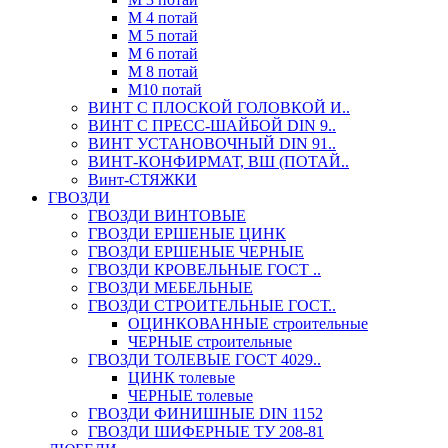
М 4 потай
М 5 потай
М 6 потай
М 8 потай
М10 потай
ВИНТ С ПЛОСКОЙ ГОЛОВКОЙ И..
ВИНТ С ПРЕСС-ШАЙБОЙ DIN 9..
ВИНТ УСТАНОВОЧНЫЙ DIN 91..
ВИНТ-КОНФИРМАТ, ВШ (ПОТАЙ..
Винт-СТЯЖКИ
ГВОЗДИ
ГВОЗДИ ВИНТОВЫЕ
ГВОЗДИ ЕРШЕНЫЕ ЦИНК
ГВОЗДИ ЕРШЕНЫЕ ЧЕРНЫЕ
ГВОЗДИ КРОВЕЛЬНЫЕ ГОСТ ..
ГВОЗДИ МЕБЕЛЬНЫЕ
ГВОЗДИ СТРОИТЕЛЬНЫЕ ГОСТ..
ОЦИНКОВАННЫЕ строительные
ЧЕРНЫЕ строительные
ГВОЗДИ ТОЛЕВЫЕ ГОСТ 4029..
ЦИНК толевые
ЧЕРНЫЕ толевые
ГВОЗДИ ФИНИШНЫЕ DIN 1152
ГВОЗДИ ШИФЕРНЫЕ ТУ 208-81