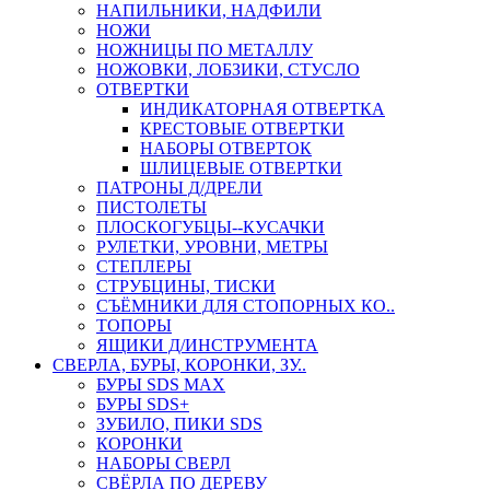
НАПИЛЬНИКИ, НАДФИЛИ
НОЖИ
НОЖНИЦЫ ПО МЕТАЛЛУ
НОЖОВКИ, ЛОБЗИКИ, СТУСЛО
ОТВЕРТКИ
ИНДИКАТОРНАЯ ОТВЕРТКА
КРЕСТОВЫЕ ОТВЕРТКИ
НАБОРЫ ОТВЕРТОК
ШЛИЦЕВЫЕ ОТВЕРТКИ
ПАТРОНЫ Д/ДРЕЛИ
ПИСТОЛЕТЫ
ПЛОСКОГУБЦЫ--КУСАЧКИ
РУЛЕТКИ, УРОВНИ, МЕТРЫ
СТЕПЛЕРЫ
СТРУБЦИНЫ, ТИСКИ
СЪЁМНИКИ ДЛЯ СТОПОРНЫХ КО..
ТОПОРЫ
ЯЩИКИ Д/ИНСТРУМЕНТА
СВЕРЛА, БУРЫ, КОРОНКИ, ЗУ..
БУРЫ SDS MAX
БУРЫ SDS+
ЗУБИЛО, ПИКИ SDS
КОРОНКИ
НАБОРЫ СВЕРЛ
СВЁРЛА ПО ДЕРЕВУ