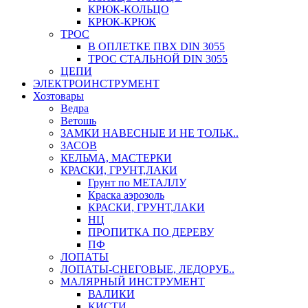
КРЮК-КОЛЬЦО
КРЮК-КРЮК
ТРОС
В ОПЛЕТКЕ ПВХ DIN 3055
ТРОС СТАЛЬНОЙ DIN 3055
ЦЕПИ
ЭЛЕКТРОИНСТРУМЕНТ
Хозтовары
Ведра
Ветошь
ЗАМКИ НАВЕСНЫЕ И НЕ ТОЛЬК..
ЗАСОВ
КЕЛЬМА, МАСТЕРКИ
КРАСКИ, ГРУНТ,ЛАКИ
Грунт по МЕТАЛЛУ
Краска аэрозоль
КРАСКИ, ГРУНТ,ЛАКИ
НЦ
ПРОПИТКА ПО ДЕРЕВУ
ПФ
ЛОПАТЫ
ЛОПАТЫ-СНЕГОВЫЕ, ЛЕДОРУБ..
МАЛЯРНЫЙ ИНСТРУМЕНТ
ВАЛИКИ
КИСТИ