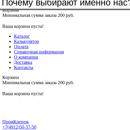
Бренды, с которыми мы работа
Почему выбирают именно нас
Меню
+7(4912)50-37-50
sbit@krep62.ru
Корзина
Минимальная сумма заказа 200 руб.
Ваша корзина пуста!
Каталог
Калькулятор
Оплата
Справочная информация
О компании
Доставка
Контакты
Корзина
Минимальная сумма заказа 200 руб.
Ваша корзина пуста!
ПромКрепеж
+7(4912)50-37-50