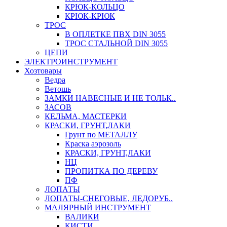
КРЮК-КОЛЬЦО
КРЮК-КРЮК
ТРОС
В ОПЛЕТКЕ ПВХ DIN 3055
ТРОС СТАЛЬНОЙ DIN 3055
ЦЕПИ
ЭЛЕКТРОИНСТРУМЕНТ
Хозтовары
Ведра
Ветошь
ЗАМКИ НАВЕСНЫЕ И НЕ ТОЛЬК..
ЗАСОВ
КЕЛЬМА, МАСТЕРКИ
КРАСКИ, ГРУНТ,ЛАКИ
Грунт по МЕТАЛЛУ
Краска аэрозоль
КРАСКИ, ГРУНТ,ЛАКИ
НЦ
ПРОПИТКА ПО ДЕРЕВУ
ПФ
ЛОПАТЫ
ЛОПАТЫ-СНЕГОВЫЕ, ЛЕДОРУБ..
МАЛЯРНЫЙ ИНСТРУМЕНТ
ВАЛИКИ
КИСТИ