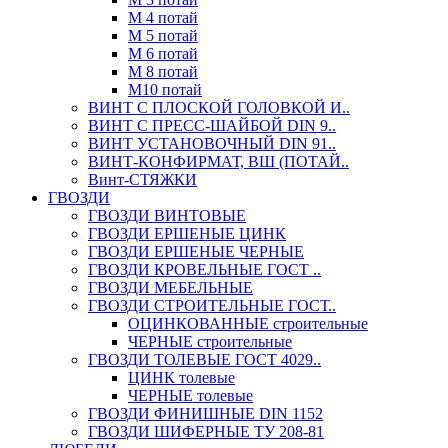
М 4 потай
М 5 потай
М 6 потай
М 8 потай
М10 потай
ВИНТ С ПЛОСКОЙ ГОЛОВКОЙ И..
ВИНТ С ПРЕСС-ШАЙБОЙ DIN 9..
ВИНТ УСТАНОВОЧНЫЙ DIN 91..
ВИНТ-КОНФИРМАТ, ВШ (ПОТАЙ..
Винт-СТЯЖКИ
ГВОЗДИ
ГВОЗДИ ВИНТОВЫЕ
ГВОЗДИ ЕРШЕНЫЕ ЦИНК
ГВОЗДИ ЕРШЕНЫЕ ЧЕРНЫЕ
ГВОЗДИ КРОВЕЛЬНЫЕ ГОСТ ..
ГВОЗДИ МЕБЕЛЬНЫЕ
ГВОЗДИ СТРОИТЕЛЬНЫЕ ГОСТ..
ОЦИНКОВАННЫЕ строительные
ЧЕРНЫЕ строительные
ГВОЗДИ ТОЛЕВЫЕ ГОСТ 4029..
ЦИНК толевые
ЧЕРНЫЕ толевые
ГВОЗДИ ФИНИШНЫЕ DIN 1152
ГВОЗДИ ШИФЕРНЫЕ ТУ 208-81