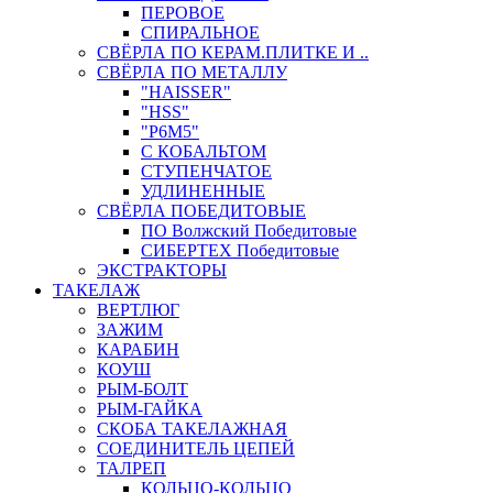
ПЕРОВОЕ
СПИРАЛЬНОЕ
СВЁРЛА ПО КЕРАМ.ПЛИТКЕ И ..
СВЁРЛА ПО МЕТАЛЛУ
"HAISSER"
"HSS"
"Р6М5"
С КОБАЛЬТОМ
СТУПЕНЧАТОЕ
УДЛИНЕННЫЕ
СВЁРЛА ПОБЕДИТОВЫЕ
ПО Волжский Победитовые
СИБЕРТЕХ Победитовые
ЭКСТРАКТОРЫ
ТАКЕЛАЖ
ВЕРТЛЮГ
ЗАЖИМ
КАРАБИН
КОУШ
РЫМ-БОЛТ
РЫМ-ГАЙКА
СКОБА ТАКЕЛАЖНАЯ
СОЕДИНИТЕЛЬ ЦЕПЕЙ
ТАЛРЕП
КОЛЬЦО-КОЛЬЦО