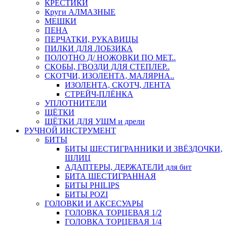
КРЕСТИКИ
Круги АЛМАЗНЫЕ
МЕШКИ
ПЕНА
ПЕРЧАТКИ, РУКАВИЦЫ
ПИЛКИ ДЛЯ ЛОБЗИКА
ПОЛОТНО Д/ НОЖОВКИ ПО МЕТ..
СКОБЫ, ГВОЗДИ ДЛЯ СТЕПЛЕР..
СКОТЧИ, ИЗОЛЕНТА, МАЛЯРНА..
ИЗОЛЕНТА, СКОТЧ, ЛЕНТА
СТРЕЙЧ-ПЛЁНКА
УПЛОТНИТЕЛИ
ЩЁТКИ
ЩЁТКИ ДЛЯ УШМ и дрели
РУЧНОЙ ИНСТРУМЕНТ
БИТЫ
БИТЫ ШЕСТИГРАННИКИ И ЗВЁЗДОЧКИ,
ШЛИЦ
АДАПТЕРЫ, ДЕРЖАТЕЛИ для бит
БИТА ШЕСТИГРАННАЯ
БИТЫ PHILIPS
БИТЫ POZI
ГОЛОВКИ И АКСЕСУАРЫ
ГОЛОВКА ТОРЦЕВАЯ 1/2
ГОЛОВКА ТОРЦЕВАЯ 1/4