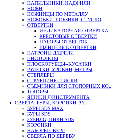
НАПИЛЬНИКИ, НАДФИЛИ
НОЖИ
НОЖНИЦЫ ПО МЕТАЛЛУ
НОЖОВКИ, ЛОБЗИКИ, СТУСЛО
ОТВЕРТКИ
ИНДИКАТОРНАЯ ОТВЕРТКА
КРЕСТОВЫЕ ОТВЕРТКИ
НАБОРЫ ОТВЕРТОК
ШЛИЦЕВЫЕ ОТВЕРТКИ
ПАТРОНЫ Д/ДРЕЛИ
ПИСТОЛЕТЫ
ПЛОСКОГУБЦЫ--КУСАЧКИ
РУЛЕТКИ, УРОВНИ, МЕТРЫ
СТЕПЛЕРЫ
СТРУБЦИНЫ, ТИСКИ
СЪЁМНИКИ ДЛЯ СТОПОРНЫХ КО..
ТОПОРЫ
ЯЩИКИ Д/ИНСТРУМЕНТА
СВЕРЛА, БУРЫ, КОРОНКИ, ЗУ..
БУРЫ SDS MAX
БУРЫ SDS+
ЗУБИЛО, ПИКИ SDS
КОРОНКИ
НАБОРЫ СВЕРЛ
СВЁРЛА ПО ДЕРЕВУ