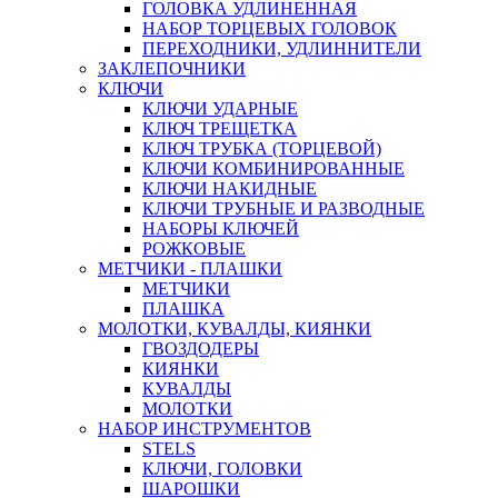
ГОЛОВКА УДЛИНЕННАЯ
НАБОР ТОРЦЕВЫХ ГОЛОВОК
ПЕРЕХОДНИКИ, УДЛИННИТЕЛИ
ЗАКЛЕПОЧНИКИ
КЛЮЧИ
КЛЮЧИ УДАРНЫЕ
КЛЮЧ ТРЕЩЕТКА
КЛЮЧ ТРУБКА (ТОРЦЕВОЙ)
КЛЮЧИ КОМБИНИРОВАННЫЕ
КЛЮЧИ НАКИДНЫЕ
КЛЮЧИ ТРУБНЫЕ И РАЗВОДНЫЕ
НАБОРЫ КЛЮЧЕЙ
РОЖКОВЫЕ
МЕТЧИКИ - ПЛАШКИ
МЕТЧИКИ
ПЛАШКА
МОЛОТКИ, КУВАЛДЫ, КИЯНКИ
ГВОЗДОДЕРЫ
КИЯНКИ
КУВАЛДЫ
МОЛОТКИ
НАБОР ИНСТРУМЕНТОВ
STELS
КЛЮЧИ, ГОЛОВКИ
ШАРОШКИ