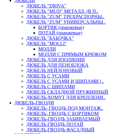
ДЮБЕЛИ
ДЮБЕЛЬ "DRIVA"
ДЮБЕЛЬ "MUD" МЕТАЛЛ. (В П..
ДЮБЕЛЬ "ZUM" ТРЕХРАСПОРНЫ..
ДЮБЕЛЬ "ZUM" УНИВЕРСАЛЬНЫ..
БОРТИК (оранжевые)
ПОТАЙ (оранжевые)
ДЮБЕЛЬ "БАБОЧКА"
ДЮБЕЛЬ "МOLLI"
МОЛЛИ
МОЛЛИ С ПРЯМЫМ КРЮКОМ
ДЮБЕЛЬ ДЛЯ ИЗОЛЯЦИИ
ДЮБЕЛЬ ДЛЯ ПЕНОБЛОКА
ДЮБЕЛЬ НЕЙЛОНОВЫЙ
ДЮБЕЛЬ С УСАМИ
ДЮБЕЛЬ С УСАМИ И ШИПАМИ (..
ДЮБЕЛЬ С ШИПАМИ
ДЮБЕЛЬ СКЛАДНОЙ ПРУЖИННЫЙ
ДЮБЕЛЬ-ХОМУТ ДЛЯ КРЕПЛЕНИ..
ДЮБЕЛЬ-ГВОЗДИ
ДЮБЕЛЬ- ГВОЗДЬ ПОД МОНТАЖ..
ДЮБЕЛЬ- ГВОЗДЬ С БОРТИКОМ
ДЮБЕЛЬ-ГВОЗДЬ ЗАБИВАЕМЫЙ
ДЮБЕЛЬ-ГВОЗДЬ ПОТАЙ
ДЮБЕЛЬ-ГВОЗДЬ ФАСАДНЫЙ