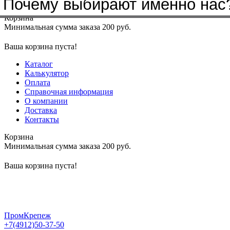
Почему выбирают именно нас
Меню
+7(4912)50-37-50
sbit@krep62.ru
Корзина
Минимальная сумма заказа 200 руб.
Ваша корзина пуста!
Каталог
Калькулятор
Оплата
Справочная информация
О компании
Доставка
Контакты
Корзина
Минимальная сумма заказа 200 руб.
Ваша корзина пуста!
ПромКрепеж
+7(4912)50-37-50