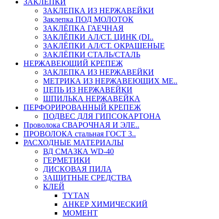
ЗАКЛЕПКИ
ЗАКЛЕПКА ИЗ НЕРЖАВЕЙКИ
Заклепка ПОД МОЛОТОК
ЗАКЛЁПКА ГАЕЧНАЯ
ЗАКЛЁПКИ АЛ/СТ. ЦИНК (DI..
ЗАКЛЁПКИ АЛ/СТ. ОКРАШЕНЫЕ
ЗАКЛЁПКИ СТАЛЬ/СТАЛЬ
НЕРЖАВЕЮЩИЙ КРЕПЕЖ
ЗАКЛЕПКА ИЗ НЕРЖАВЕЙКИ
МЕТРИКА ИЗ НЕРЖАВЕЮЩИХ МЕ..
ЦЕПЬ ИЗ НЕРЖАВЕЙКИ
ШПИЛЬКА НЕРЖАВЕЙКА
ПЕРФОРИРОВАННЫЙ КРЕПЕЖ
ПОДВЕС ДЛЯ ГИПСОКАРТОНА
Проволока СВАРОЧНАЯ И ЭЛЕ..
ПРОВОЛОКА стальная ГОСТ 3..
РАСХОДНЫЕ МАТЕРИАЛЫ
ВД СМАЗКА WD-40
ГЕРМЕТИКИ
ДИСКОВАЯ ПИЛА
ЗАЩИТНЫЕ СРЕДСТВА
КЛЕЙ
TYTAN
АНКЕР ХИМИЧЕСКИЙ
МОМЕНТ