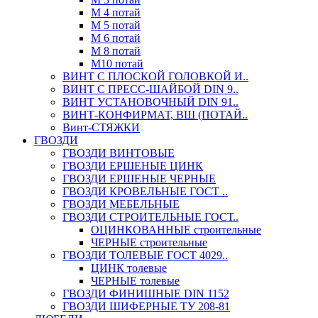
М 4 потай
М 5 потай
М 6 потай
М 8 потай
М10 потай
ВИНТ С ПЛОСКОЙ ГОЛОВКОЙ И..
ВИНТ С ПРЕСС-ШАЙБОЙ DIN 9..
ВИНТ УСТАНОВОЧНЫЙ DIN 91..
ВИНТ-КОНФИРМАТ, ВШ (ПОТАЙ..
Винт-СТЯЖКИ
ГВОЗДИ
ГВОЗДИ ВИНТОВЫЕ
ГВОЗДИ ЕРШЕНЫЕ ЦИНК
ГВОЗДИ ЕРШЕНЫЕ ЧЕРНЫЕ
ГВОЗДИ КРОВЕЛЬНЫЕ ГОСТ ..
ГВОЗДИ МЕБЕЛЬНЫЕ
ГВОЗДИ СТРОИТЕЛЬНЫЕ ГОСТ..
ОЦИНКОВАННЫЕ строительные
ЧЕРНЫЕ строительные
ГВОЗДИ ТОЛЕВЫЕ ГОСТ 4029..
ЦИНК толевые
ЧЕРНЫЕ толевые
ГВОЗДИ ФИНИШНЫЕ DIN 1152
ГВОЗДИ ШИФЕРНЫЕ ТУ 208-81