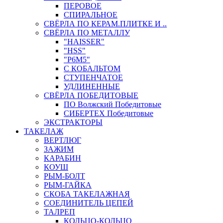
ПЕРОВОЕ
СПИРАЛЬНОЕ
СВЁРЛА ПО КЕРАМ.ПЛИТКЕ И ..
СВЁРЛА ПО МЕТАЛЛУ
"HAISSER"
"HSS"
"Р6М5"
С КОБАЛЬТОМ
СТУПЕНЧАТОЕ
УДЛИНЕННЫЕ
СВЁРЛА ПОБЕДИТОВЫЕ
ПО Волжский Победитовые
СИБЕРТЕХ Победитовые
ЭКСТРАКТОРЫ
ТАКЕЛАЖ
ВЕРТЛЮГ
ЗАЖИМ
КАРАБИН
КОУШ
РЫМ-БОЛТ
РЫМ-ГАЙКА
СКОБА ТАКЕЛАЖНАЯ
СОЕДИНИТЕЛЬ ЦЕПЕЙ
ТАЛРЕП
КОЛЬЦО-КОЛЬЦО