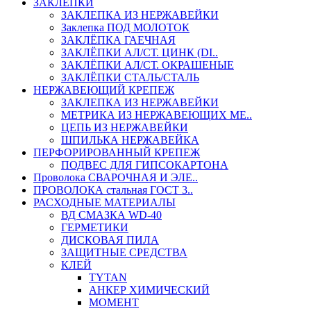
ЗАКЛЕПКИ
ЗАКЛЕПКА ИЗ НЕРЖАВЕЙКИ
Заклепка ПОД МОЛОТОК
ЗАКЛЁПКА ГАЕЧНАЯ
ЗАКЛЁПКИ АЛ/СТ. ЦИНК (DI..
ЗАКЛЁПКИ АЛ/СТ. ОКРАШЕНЫЕ
ЗАКЛЁПКИ СТАЛЬ/СТАЛЬ
НЕРЖАВЕЮЩИЙ КРЕПЕЖ
ЗАКЛЕПКА ИЗ НЕРЖАВЕЙКИ
МЕТРИКА ИЗ НЕРЖАВЕЮЩИХ МЕ..
ЦЕПЬ ИЗ НЕРЖАВЕЙКИ
ШПИЛЬКА НЕРЖАВЕЙКА
ПЕРФОРИРОВАННЫЙ КРЕПЕЖ
ПОДВЕС ДЛЯ ГИПСОКАРТОНА
Проволока СВАРОЧНАЯ И ЭЛЕ..
ПРОВОЛОКА стальная ГОСТ 3..
РАСХОДНЫЕ МАТЕРИАЛЫ
ВД СМАЗКА WD-40
ГЕРМЕТИКИ
ДИСКОВАЯ ПИЛА
ЗАЩИТНЫЕ СРЕДСТВА
КЛЕЙ
TYTAN
АНКЕР ХИМИЧЕСКИЙ
МОМЕНТ