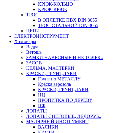
КРЮК-КОЛЬЦО
КРЮК-КРЮК
ТРОС
В ОПЛЕТКЕ ПВХ DIN 3055
ТРОС СТАЛЬНОЙ DIN 3055
ЦЕПИ
ЭЛЕКТРОИНСТРУМЕНТ
Хозтовары
Ведра
Ветошь
ЗАМКИ НАВЕСНЫЕ И НЕ ТОЛЬК..
ЗАСОВ
КЕЛЬМА, МАСТЕРКИ
КРАСКИ, ГРУНТ,ЛАКИ
Грунт по МЕТАЛЛУ
Краска аэрозоль
КРАСКИ, ГРУНТ,ЛАКИ
НЦ
ПРОПИТКА ПО ДЕРЕВУ
ПФ
ЛОПАТЫ
ЛОПАТЫ-СНЕГОВЫЕ, ЛЕДОРУБ..
МАЛЯРНЫЙ ИНСТРУМЕНТ
ВАЛИКИ
КИСТИ