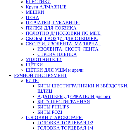
КРЕСТИКИ
Круги АЛМАЗНЫЕ
МЕШКИ
ПЕНА
ПЕРЧАТКИ, РУКАВИЦЫ
ПИЛКИ ДЛЯ ЛОБЗИКА
ПОЛОТНО Д/ НОЖОВКИ ПО МЕТ..
СКОБЫ, ГВОЗДИ ДЛЯ СТЕПЛЕР..
СКОТЧИ, ИЗОЛЕНТА, МАЛЯРНА..
ИЗОЛЕНТА, СКОТЧ, ЛЕНТА
СТРЕЙЧ-ПЛЁНКА
УПЛОТНИТЕЛИ
ЩЁТКИ
ЩЁТКИ ДЛЯ УШМ и дрели
РУЧНОЙ ИНСТРУМЕНТ
БИТЫ
БИТЫ ШЕСТИГРАННИКИ И ЗВЁЗДОЧКИ,
ШЛИЦ
АДАПТЕРЫ, ДЕРЖАТЕЛИ для бит
БИТА ШЕСТИГРАННАЯ
БИТЫ PHILIPS
БИТЫ POZI
ГОЛОВКИ И АКСЕСУАРЫ
ГОЛОВКА ТОРЦЕВАЯ 1/2
ГОЛОВКА ТОРЦЕВАЯ 1/4