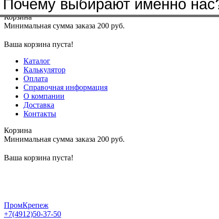
Почему выбирают именно нас
Меню
+7(4912)50-37-50
sbit@krep62.ru
Корзина
Минимальная сумма заказа 200 руб.
Ваша корзина пуста!
Каталог
Калькулятор
Оплата
Справочная информация
О компании
Доставка
Контакты
Корзина
Минимальная сумма заказа 200 руб.
Ваша корзина пуста!
ПромКрепеж
+7(4912)50-37-50