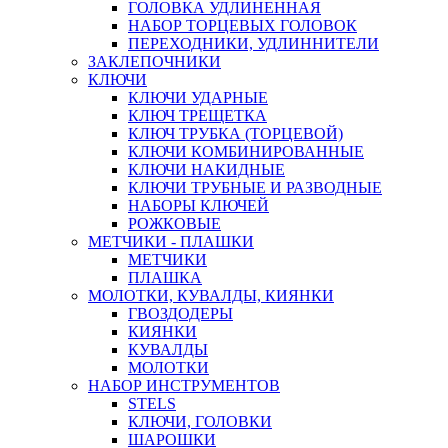
ГОЛОВКА УДЛИНЕННАЯ
НАБОР ТОРЦЕВЫХ ГОЛОВОК
ПЕРЕХОДНИКИ, УДЛИННИТЕЛИ
ЗАКЛЕПОЧНИКИ
КЛЮЧИ
КЛЮЧИ УДАРНЫЕ
КЛЮЧ ТРЕЩЕТКА
КЛЮЧ ТРУБКА (ТОРЦЕВОЙ)
КЛЮЧИ КОМБИНИРОВАННЫЕ
КЛЮЧИ НАКИДНЫЕ
КЛЮЧИ ТРУБНЫЕ И РАЗВОДНЫЕ
НАБОРЫ КЛЮЧЕЙ
РОЖКОВЫЕ
МЕТЧИКИ - ПЛАШКИ
МЕТЧИКИ
ПЛАШКА
МОЛОТКИ, КУВАЛДЫ, КИЯНКИ
ГВОЗДОДЕРЫ
КИЯНКИ
КУВАЛДЫ
МОЛОТКИ
НАБОР ИНСТРУМЕНТОВ
STELS
КЛЮЧИ, ГОЛОВКИ
ШАРОШКИ