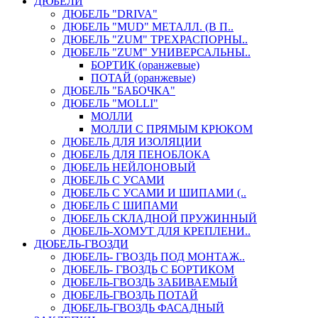
ДЮБЕЛИ
ДЮБЕЛЬ "DRIVA"
ДЮБЕЛЬ "MUD" МЕТАЛЛ. (В П..
ДЮБЕЛЬ "ZUM" ТРЕХРАСПОРНЫ..
ДЮБЕЛЬ "ZUM" УНИВЕРСАЛЬНЫ..
БОРТИК (оранжевые)
ПОТАЙ (оранжевые)
ДЮБЕЛЬ "БАБОЧКА"
ДЮБЕЛЬ "МOLLI"
МОЛЛИ
МОЛЛИ С ПРЯМЫМ КРЮКОМ
ДЮБЕЛЬ ДЛЯ ИЗОЛЯЦИИ
ДЮБЕЛЬ ДЛЯ ПЕНОБЛОКА
ДЮБЕЛЬ НЕЙЛОНОВЫЙ
ДЮБЕЛЬ С УСАМИ
ДЮБЕЛЬ С УСАМИ И ШИПАМИ (..
ДЮБЕЛЬ С ШИПАМИ
ДЮБЕЛЬ СКЛАДНОЙ ПРУЖИННЫЙ
ДЮБЕЛЬ-ХОМУТ ДЛЯ КРЕПЛЕНИ..
ДЮБЕЛЬ-ГВОЗДИ
ДЮБЕЛЬ- ГВОЗДЬ ПОД МОНТАЖ..
ДЮБЕЛЬ- ГВОЗДЬ С БОРТИКОМ
ДЮБЕЛЬ-ГВОЗДЬ ЗАБИВАЕМЫЙ
ДЮБЕЛЬ-ГВОЗДЬ ПОТАЙ
ДЮБЕЛЬ-ГВОЗДЬ ФАСАДНЫЙ