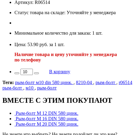
Артикул: R06514
Статус товара на складе: Уточняйте у менеджера
Минимальное количество для заказа: 1 шт.
Цена: 53.90 руб. за 1 шт.
Наличие товара и цену уточняйте у менеджера
по телефону
В корзину
Теги:
рым-болт м10 din 580 цинк.
,
8210-04
,
рым-болт
,
r06514
рым-болт
,
м10
,
рым-болт
ВМЕСТЕ С ЭТИМ ПОКУПАЮТ
Рым-болт М 12 DIN 580 цинк.
Рым-болт М 16 DIN 580 цинк.
Рым-болт М 20 DIN 580 цинк.
Не знаете что выбрать? Не знаете подойдет ли это вам?