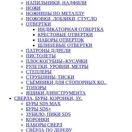
НАПИЛЬНИКИ, НАДФИЛИ
НОЖИ
НОЖНИЦЫ ПО МЕТАЛЛУ
НОЖОВКИ, ЛОБЗИКИ, СТУСЛО
ОТВЕРТКИ
ИНДИКАТОРНАЯ ОТВЕРТКА
КРЕСТОВЫЕ ОТВЕРТКИ
НАБОРЫ ОТВЕРТОК
ШЛИЦЕВЫЕ ОТВЕРТКИ
ПАТРОНЫ Д/ДРЕЛИ
ПИСТОЛЕТЫ
ПЛОСКОГУБЦЫ--КУСАЧКИ
РУЛЕТКИ, УРОВНИ, МЕТРЫ
СТЕПЛЕРЫ
СТРУБЦИНЫ, ТИСКИ
СЪЁМНИКИ ДЛЯ СТОПОРНЫХ КО..
ТОПОРЫ
ЯЩИКИ Д/ИНСТРУМЕНТА
СВЕРЛА, БУРЫ, КОРОНКИ, ЗУ..
БУРЫ SDS MAX
БУРЫ SDS+
ЗУБИЛО, ПИКИ SDS
КОРОНКИ
НАБОРЫ СВЕРЛ
СВЁРЛА ПО ДЕРЕВУ