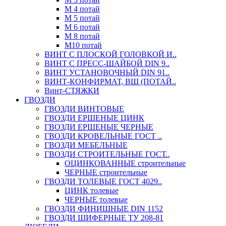
М 4 потай
М 5 потай
М 6 потай
М 8 потай
М10 потай
ВИНТ С ПЛОСКОЙ ГОЛОВКОЙ И..
ВИНТ С ПРЕСС-ШАЙБОЙ DIN 9..
ВИНТ УСТАНОВОЧНЫЙ DIN 91..
ВИНТ-КОНФИРМАТ, ВШ (ПОТАЙ..
Винт-СТЯЖКИ
ГВОЗДИ
ГВОЗДИ ВИНТОВЫЕ
ГВОЗДИ ЕРШЕНЫЕ ЦИНК
ГВОЗДИ ЕРШЕНЫЕ ЧЕРНЫЕ
ГВОЗДИ КРОВЕЛЬНЫЕ ГОСТ ..
ГВОЗДИ МЕБЕЛЬНЫЕ
ГВОЗДИ СТРОИТЕЛЬНЫЕ ГОСТ..
ОЦИНКОВАННЫЕ строительные
ЧЕРНЫЕ строительные
ГВОЗДИ ТОЛЕВЫЕ ГОСТ 4029..
ЦИНК толевые
ЧЕРНЫЕ толевые
ГВОЗДИ ФИНИШНЫЕ DIN 1152
ГВОЗДИ ШИФЕРНЫЕ ТУ 208-81