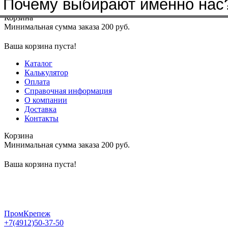
Бренды, с которыми мы работа
Почему выбирают именно нас
Меню
+7(4912)50-37-50
sbit@krep62.ru
Корзина
Минимальная сумма заказа 200 руб.
Ваша корзина пуста!
Каталог
Калькулятор
Оплата
Справочная информация
О компании
Доставка
Контакты
Корзина
Минимальная сумма заказа 200 руб.
Ваша корзина пуста!
ПромКрепеж
+7(4912)50-37-50