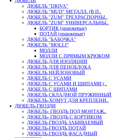
ДЮБЕЛИ
ДЮБЕЛЬ "DRIVA"
ДЮБЕЛЬ "MUD" МЕТАЛЛ. (В П..
ДЮБЕЛЬ "ZUM" ТРЕХРАСПОРНЫ..
ДЮБЕЛЬ "ZUM" УНИВЕРСАЛЬНЫ..
БОРТИК (оранжевые)
ПОТАЙ (оранжевые)
ДЮБЕЛЬ "БАБОЧКА"
ДЮБЕЛЬ "МOLLI"
МОЛЛИ
МОЛЛИ С ПРЯМЫМ КРЮКОМ
ДЮБЕЛЬ ДЛЯ ИЗОЛЯЦИИ
ДЮБЕЛЬ ДЛЯ ПЕНОБЛОКА
ДЮБЕЛЬ НЕЙЛОНОВЫЙ
ДЮБЕЛЬ С УСАМИ
ДЮБЕЛЬ С УСАМИ И ШИПАМИ (..
ДЮБЕЛЬ С ШИПАМИ
ДЮБЕЛЬ СКЛАДНОЙ ПРУЖИННЫЙ
ДЮБЕЛЬ-ХОМУТ ДЛЯ КРЕПЛЕНИ..
ДЮБЕЛЬ-ГВОЗДИ
ДЮБЕЛЬ- ГВОЗДЬ ПОД МОНТАЖ..
ДЮБЕЛЬ- ГВОЗДЬ С БОРТИКОМ
ДЮБЕЛЬ-ГВОЗДЬ ЗАБИВАЕМЫЙ
ДЮБЕЛЬ-ГВОЗДЬ ПОТАЙ
ДЮБЕЛЬ-ГВОЗДЬ ФАСАДНЫЙ