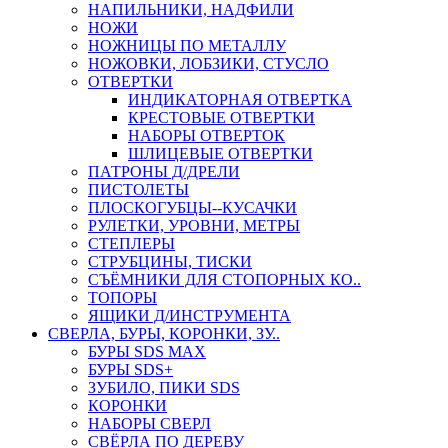
НАПИЛЬНИКИ, НАДФИЛИ
НОЖИ
НОЖНИЦЫ ПО МЕТАЛЛУ
НОЖОВКИ, ЛОБЗИКИ, СТУСЛО
ОТВЕРТКИ
ИНДИКАТОРНАЯ ОТВЕРТКА
КРЕСТОВЫЕ ОТВЕРТКИ
НАБОРЫ ОТВЕРТОК
ШЛИЦЕВЫЕ ОТВЕРТКИ
ПАТРОНЫ Д/ДРЕЛИ
ПИСТОЛЕТЫ
ПЛОСКОГУБЦЫ--КУСАЧКИ
РУЛЕТКИ, УРОВНИ, МЕТРЫ
СТЕПЛЕРЫ
СТРУБЦИНЫ, ТИСКИ
СЪЁМНИКИ ДЛЯ СТОПОРНЫХ КО..
ТОПОРЫ
ЯЩИКИ Д/ИНСТРУМЕНТА
СВЕРЛА, БУРЫ, КОРОНКИ, ЗУ..
БУРЫ SDS MAX
БУРЫ SDS+
ЗУБИЛО, ПИКИ SDS
КОРОНКИ
НАБОРЫ СВЕРЛ
СВЁРЛА ПО ДЕРЕВУ