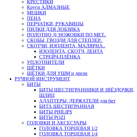
КРЕСТИКИ
Круги АЛМАЗНЫЕ
МЕШКИ
ПЕНА
ПЕРЧАТКИ, РУКАВИЦЫ
ПИЛКИ ДЛЯ ЛОБЗИКА
ПОЛОТНО Д/ НОЖОВКИ ПО МЕТ..
СКОБЫ, ГВОЗДИ ДЛЯ СТЕПЛЕР..
СКОТЧИ, ИЗОЛЕНТА, МАЛЯРНА..
ИЗОЛЕНТА, СКОТЧ, ЛЕНТА
СТРЕЙЧ-ПЛЁНКА
УПЛОТНИТЕЛИ
ЩЁТКИ
ЩЁТКИ ДЛЯ УШМ и дрели
РУЧНОЙ ИНСТРУМЕНТ
БИТЫ
БИТЫ ШЕСТИГРАННИКИ И ЗВЁЗДОЧКИ,
ШЛИЦ
АДАПТЕРЫ, ДЕРЖАТЕЛИ для бит
БИТА ШЕСТИГРАННАЯ
БИТЫ PHILIPS
БИТЫ POZI
ГОЛОВКИ И АКСЕСУАРЫ
ГОЛОВКА ТОРЦЕВАЯ 1/2
ГОЛОВКА ТОРЦЕВАЯ 1/4