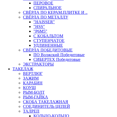
ПЕРОВОЕ
СПИРАЛЬНОЕ
СВЁРЛА ПО КЕРАМ.ПЛИТКЕ И ..
СВЁРЛА ПО МЕТАЛЛУ
"HAISSER"
"HSS"
"Р6М5"
С КОБАЛЬТОМ
СТУПЕНЧАТОЕ
УДЛИНЕННЫЕ
СВЁРЛА ПОБЕДИТОВЫЕ
ПО Волжский Победитовые
СИБЕРТЕХ Победитовые
ЭКСТРАКТОРЫ
ТАКЕЛАЖ
ВЕРТЛЮГ
ЗАЖИМ
КАРАБИН
КОУШ
РЫМ-БОЛТ
РЫМ-ГАЙКА
СКОБА ТАКЕЛАЖНАЯ
СОЕДИНИТЕЛЬ ЦЕПЕЙ
ТАЛРЕП
КОЛЬЦО-КОЛЬЦО