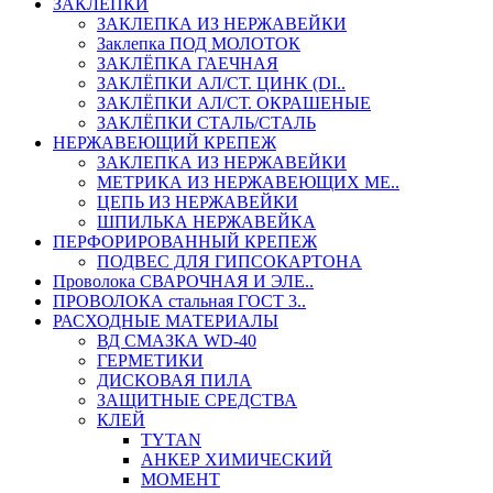
ЗАКЛЕПКИ
ЗАКЛЕПКА ИЗ НЕРЖАВЕЙКИ
Заклепка ПОД МОЛОТОК
ЗАКЛЁПКА ГАЕЧНАЯ
ЗАКЛЁПКИ АЛ/СТ. ЦИНК (DI..
ЗАКЛЁПКИ АЛ/СТ. ОКРАШЕНЫЕ
ЗАКЛЁПКИ СТАЛЬ/СТАЛЬ
НЕРЖАВЕЮЩИЙ КРЕПЕЖ
ЗАКЛЕПКА ИЗ НЕРЖАВЕЙКИ
МЕТРИКА ИЗ НЕРЖАВЕЮЩИХ МЕ..
ЦЕПЬ ИЗ НЕРЖАВЕЙКИ
ШПИЛЬКА НЕРЖАВЕЙКА
ПЕРФОРИРОВАННЫЙ КРЕПЕЖ
ПОДВЕС ДЛЯ ГИПСОКАРТОНА
Проволока СВАРОЧНАЯ И ЭЛЕ..
ПРОВОЛОКА стальная ГОСТ 3..
РАСХОДНЫЕ МАТЕРИАЛЫ
ВД СМАЗКА WD-40
ГЕРМЕТИКИ
ДИСКОВАЯ ПИЛА
ЗАЩИТНЫЕ СРЕДСТВА
КЛЕЙ
TYTAN
АНКЕР ХИМИЧЕСКИЙ
МОМЕНТ