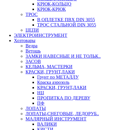
КРЮК-КОЛЬЦО
КРЮК-КРЮК
ТРОС
В ОПЛЕТКЕ ПВХ DIN 3055
ТРОС СТАЛЬНОЙ DIN 3055
ЦЕПИ
ЭЛЕКТРОИНСТРУМЕНТ
Хозтовары
Ведра
Ветошь
ЗАМКИ НАВЕСНЫЕ И НЕ ТОЛЬК..
ЗАСОВ
КЕЛЬМА, МАСТЕРКИ
КРАСКИ, ГРУНТ,ЛАКИ
Грунт по МЕТАЛЛУ
Краска аэрозоль
КРАСКИ, ГРУНТ,ЛАКИ
НЦ
ПРОПИТКА ПО ДЕРЕВУ
ПФ
ЛОПАТЫ
ЛОПАТЫ-СНЕГОВЫЕ, ЛЕДОРУБ..
МАЛЯРНЫЙ ИНСТРУМЕНТ
ВАЛИКИ
КИСТИ