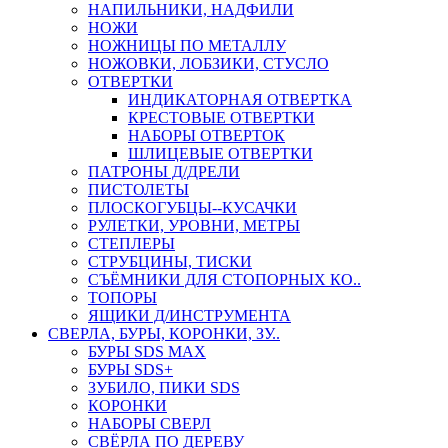
НАПИЛЬНИКИ, НАДФИЛИ
НОЖИ
НОЖНИЦЫ ПО МЕТАЛЛУ
НОЖОВКИ, ЛОБЗИКИ, СТУСЛО
ОТВЕРТКИ
ИНДИКАТОРНАЯ ОТВЕРТКА
КРЕСТОВЫЕ ОТВЕРТКИ
НАБОРЫ ОТВЕРТОК
ШЛИЦЕВЫЕ ОТВЕРТКИ
ПАТРОНЫ Д/ДРЕЛИ
ПИСТОЛЕТЫ
ПЛОСКОГУБЦЫ--КУСАЧКИ
РУЛЕТКИ, УРОВНИ, МЕТРЫ
СТЕПЛЕРЫ
СТРУБЦИНЫ, ТИСКИ
СЪЁМНИКИ ДЛЯ СТОПОРНЫХ КО..
ТОПОРЫ
ЯЩИКИ Д/ИНСТРУМЕНТА
СВЕРЛА, БУРЫ, КОРОНКИ, ЗУ..
БУРЫ SDS MAX
БУРЫ SDS+
ЗУБИЛО, ПИКИ SDS
КОРОНКИ
НАБОРЫ СВЕРЛ
СВЁРЛА ПО ДЕРЕВУ