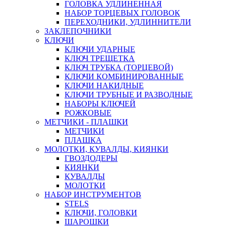
ГОЛОВКА УДЛИНЕННАЯ
НАБОР ТОРЦЕВЫХ ГОЛОВОК
ПЕРЕХОДНИКИ, УДЛИННИТЕЛИ
ЗАКЛЕПОЧНИКИ
КЛЮЧИ
КЛЮЧИ УДАРНЫЕ
КЛЮЧ ТРЕЩЕТКА
КЛЮЧ ТРУБКА (ТОРЦЕВОЙ)
КЛЮЧИ КОМБИНИРОВАННЫЕ
КЛЮЧИ НАКИДНЫЕ
КЛЮЧИ ТРУБНЫЕ И РАЗВОДНЫЕ
НАБОРЫ КЛЮЧЕЙ
РОЖКОВЫЕ
МЕТЧИКИ - ПЛАШКИ
МЕТЧИКИ
ПЛАШКА
МОЛОТКИ, КУВАЛДЫ, КИЯНКИ
ГВОЗДОДЕРЫ
КИЯНКИ
КУВАЛДЫ
МОЛОТКИ
НАБОР ИНСТРУМЕНТОВ
STELS
КЛЮЧИ, ГОЛОВКИ
ШАРОШКИ