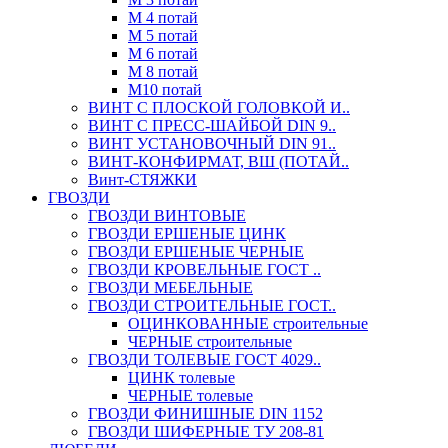
М 4 потай
М 5 потай
М 6 потай
М 8 потай
М10 потай
ВИНТ С ПЛОСКОЙ ГОЛОВКОЙ И..
ВИНТ С ПРЕСС-ШАЙБОЙ DIN 9..
ВИНТ УСТАНОВОЧНЫЙ DIN 91..
ВИНТ-КОНФИРМАТ, ВШ (ПОТАЙ..
Винт-СТЯЖКИ
ГВОЗДИ
ГВОЗДИ ВИНТОВЫЕ
ГВОЗДИ ЕРШЕНЫЕ ЦИНК
ГВОЗДИ ЕРШЕНЫЕ ЧЕРНЫЕ
ГВОЗДИ КРОВЕЛЬНЫЕ ГОСТ ..
ГВОЗДИ МЕБЕЛЬНЫЕ
ГВОЗДИ СТРОИТЕЛЬНЫЕ ГОСТ..
ОЦИНКОВАННЫЕ строительные
ЧЕРНЫЕ строительные
ГВОЗДИ ТОЛЕВЫЕ ГОСТ 4029..
ЦИНК толевые
ЧЕРНЫЕ толевые
ГВОЗДИ ФИНИШНЫЕ DIN 1152
ГВОЗДИ ШИФЕРНЫЕ ТУ 208-81