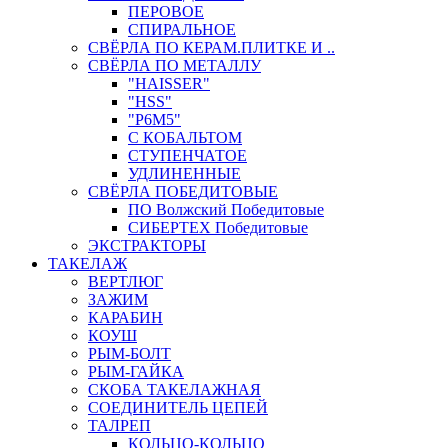
ПЕРОВОЕ
СПИРАЛЬНОЕ
СВЁРЛА ПО КЕРАМ.ПЛИТКЕ И ..
СВЁРЛА ПО МЕТАЛЛУ
"HAISSER"
"HSS"
"Р6М5"
С КОБАЛЬТОМ
СТУПЕНЧАТОЕ
УДЛИНЕННЫЕ
СВЁРЛА ПОБЕДИТОВЫЕ
ПО Волжский Победитовые
СИБЕРТЕХ Победитовые
ЭКСТРАКТОРЫ
ТАКЕЛАЖ
ВЕРТЛЮГ
ЗАЖИМ
КАРАБИН
КОУШ
РЫМ-БОЛТ
РЫМ-ГАЙКА
СКОБА ТАКЕЛАЖНАЯ
СОЕДИНИТЕЛЬ ЦЕПЕЙ
ТАЛРЕП
КОЛЬЦО-КОЛЬЦО