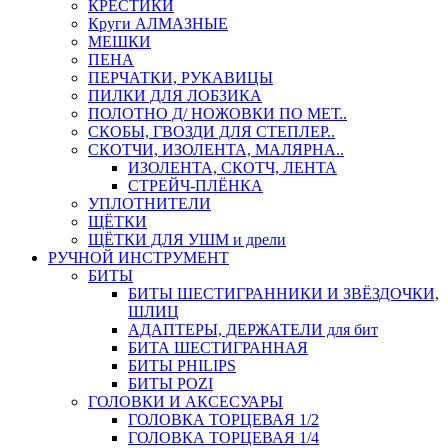
КРЕСТИКИ
Круги АЛМАЗНЫЕ
МЕШКИ
ПЕНА
ПЕРЧАТКИ, РУКАВИЦЫ
ПИЛКИ ДЛЯ ЛОБЗИКА
ПОЛОТНО Д/ НОЖОВКИ ПО МЕТ..
СКОБЫ, ГВОЗДИ ДЛЯ СТЕПЛЕР..
СКОТЧИ, ИЗОЛЕНТА, МАЛЯРНА..
ИЗОЛЕНТА, СКОТЧ, ЛЕНТА
СТРЕЙЧ-ПЛЁНКА
УПЛОТНИТЕЛИ
ЩЁТКИ
ЩЁТКИ ДЛЯ УШМ и дрели
РУЧНОЙ ИНСТРУМЕНТ
БИТЫ
БИТЫ ШЕСТИГРАННИКИ И ЗВЁЗДОЧКИ,
ШЛИЦ
АДАПТЕРЫ, ДЕРЖАТЕЛИ для бит
БИТА ШЕСТИГРАННАЯ
БИТЫ PHILIPS
БИТЫ POZI
ГОЛОВКИ И АКСЕСУАРЫ
ГОЛОВКА ТОРЦЕВАЯ 1/2
ГОЛОВКА ТОРЦЕВАЯ 1/4