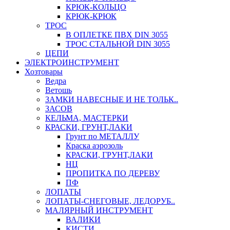
КРЮК-КОЛЬЦО
КРЮК-КРЮК
ТРОС
В ОПЛЕТКЕ ПВХ DIN 3055
ТРОС СТАЛЬНОЙ DIN 3055
ЦЕПИ
ЭЛЕКТРОИНСТРУМЕНТ
Хозтовары
Ведра
Ветошь
ЗАМКИ НАВЕСНЫЕ И НЕ ТОЛЬК..
ЗАСОВ
КЕЛЬМА, МАСТЕРКИ
КРАСКИ, ГРУНТ,ЛАКИ
Грунт по МЕТАЛЛУ
Краска аэрозоль
КРАСКИ, ГРУНТ,ЛАКИ
НЦ
ПРОПИТКА ПО ДЕРЕВУ
ПФ
ЛОПАТЫ
ЛОПАТЫ-СНЕГОВЫЕ, ЛЕДОРУБ..
МАЛЯРНЫЙ ИНСТРУМЕНТ
ВАЛИКИ
КИСТИ