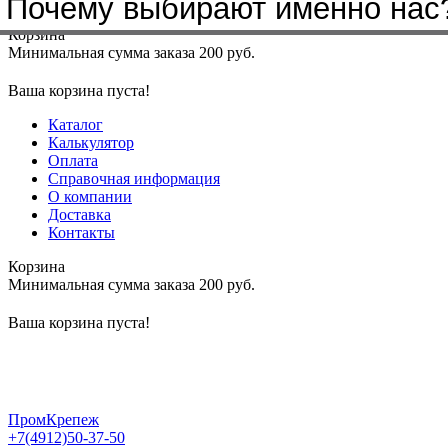
Почему выбирают именно нас
Меню
+7(4912)50-37-50
sbit@krep62.ru
Корзина
Минимальная сумма заказа 200 руб.
Ваша корзина пуста!
Каталог
Калькулятор
Оплата
Справочная информация
О компании
Доставка
Контакты
Корзина
Минимальная сумма заказа 200 руб.
Ваша корзина пуста!
ПромКрепеж
+7(4912)50-37-50