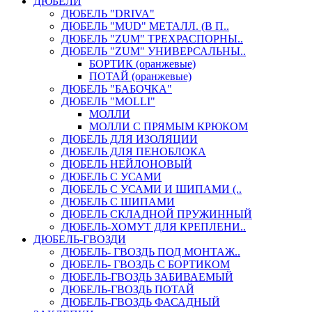
ДЮБЕЛИ
ДЮБЕЛЬ "DRIVA"
ДЮБЕЛЬ "MUD" МЕТАЛЛ. (В П..
ДЮБЕЛЬ "ZUM" ТРЕХРАСПОРНЫ..
ДЮБЕЛЬ "ZUM" УНИВЕРСАЛЬНЫ..
БОРТИК (оранжевые)
ПОТАЙ (оранжевые)
ДЮБЕЛЬ "БАБОЧКА"
ДЮБЕЛЬ "МOLLI"
МОЛЛИ
МОЛЛИ С ПРЯМЫМ КРЮКОМ
ДЮБЕЛЬ ДЛЯ ИЗОЛЯЦИИ
ДЮБЕЛЬ ДЛЯ ПЕНОБЛОКА
ДЮБЕЛЬ НЕЙЛОНОВЫЙ
ДЮБЕЛЬ С УСАМИ
ДЮБЕЛЬ С УСАМИ И ШИПАМИ (..
ДЮБЕЛЬ С ШИПАМИ
ДЮБЕЛЬ СКЛАДНОЙ ПРУЖИННЫЙ
ДЮБЕЛЬ-ХОМУТ ДЛЯ КРЕПЛЕНИ..
ДЮБЕЛЬ-ГВОЗДИ
ДЮБЕЛЬ- ГВОЗДЬ ПОД МОНТАЖ..
ДЮБЕЛЬ- ГВОЗДЬ С БОРТИКОМ
ДЮБЕЛЬ-ГВОЗДЬ ЗАБИВАЕМЫЙ
ДЮБЕЛЬ-ГВОЗДЬ ПОТАЙ
ДЮБЕЛЬ-ГВОЗДЬ ФАСАДНЫЙ