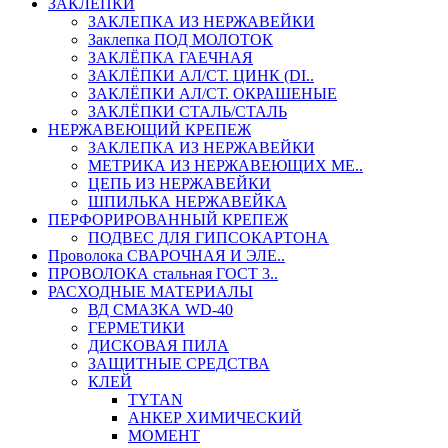
ЗАКЛЕПКИ
ЗАКЛЕПКА ИЗ НЕРЖАВЕЙКИ
Заклепка ПОД МОЛОТОК
ЗАКЛЁПКА ГАЕЧНАЯ
ЗАКЛЁПКИ АЛ/СТ. ЦИНК (DI..
ЗАКЛЁПКИ АЛ/СТ. ОКРАШЕНЫЕ
ЗАКЛЁПКИ СТАЛЬ/СТАЛЬ
НЕРЖАВЕЮЩИЙ КРЕПЕЖ
ЗАКЛЕПКА ИЗ НЕРЖАВЕЙКИ
МЕТРИКА ИЗ НЕРЖАВЕЮЩИХ МЕ..
ЦЕПЬ ИЗ НЕРЖАВЕЙКИ
ШПИЛЬКА НЕРЖАВЕЙКА
ПЕРФОРИРОВАННЫЙ КРЕПЕЖ
ПОДВЕС ДЛЯ ГИПСОКАРТОНА
Проволока СВАРОЧНАЯ И ЭЛЕ..
ПРОВОЛОКА стальная ГОСТ 3..
РАСХОДНЫЕ МАТЕРИАЛЫ
ВД СМАЗКА WD-40
ГЕРМЕТИКИ
ДИСКОВАЯ ПИЛА
ЗАЩИТНЫЕ СРЕДСТВА
КЛЕЙ
TYTAN
АНКЕР ХИМИЧЕСКИЙ
МОМЕНТ