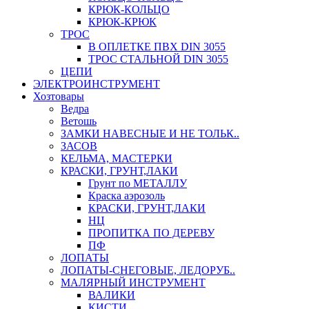
КРЮК-КОЛЬЦО
КРЮК-КРЮК
ТРОС
В ОПЛЕТКЕ ПВХ DIN 3055
ТРОС СТАЛЬНОЙ DIN 3055
ЦЕПИ
ЭЛЕКТРОИНСТРУМЕНТ
Хозтовары
Ведра
Ветошь
ЗАМКИ НАВЕСНЫЕ И НЕ ТОЛЬК..
ЗАСОВ
КЕЛЬМА, МАСТЕРКИ
КРАСКИ, ГРУНТ,ЛАКИ
Грунт по МЕТАЛЛУ
Краска аэрозоль
КРАСКИ, ГРУНТ,ЛАКИ
НЦ
ПРОПИТКА ПО ДЕРЕВУ
ПФ
ЛОПАТЫ
ЛОПАТЫ-СНЕГОВЫЕ, ЛЕДОРУБ..
МАЛЯРНЫЙ ИНСТРУМЕНТ
ВАЛИКИ
КИСТИ