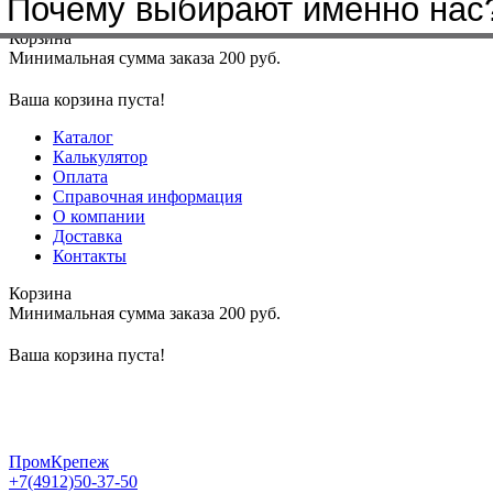
Почему выбирают именно нас
Меню
+7(4912)50-37-50
sbit@krep62.ru
Корзина
Минимальная сумма заказа 200 руб.
Ваша корзина пуста!
Каталог
Калькулятор
Оплата
Справочная информация
О компании
Доставка
Контакты
Корзина
Минимальная сумма заказа 200 руб.
Ваша корзина пуста!
ПромКрепеж
+7(4912)50-37-50