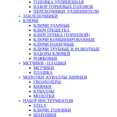
ГОЛОВКА УДЛИНЕННАЯ
НАБОР ТОРЦЕВЫХ ГОЛОВОК
ПЕРЕХОДНИКИ, УДЛИННИТЕЛИ
ЗАКЛЕПОЧНИКИ
КЛЮЧИ
КЛЮЧИ УДАРНЫЕ
КЛЮЧ ТРЕЩЕТКА
КЛЮЧ ТРУБКА (ТОРЦЕВОЙ)
КЛЮЧИ КОМБИНИРОВАННЫЕ
КЛЮЧИ НАКИДНЫЕ
КЛЮЧИ ТРУБНЫЕ И РАЗВОДНЫЕ
НАБОРЫ КЛЮЧЕЙ
РОЖКОВЫЕ
МЕТЧИКИ - ПЛАШКИ
МЕТЧИКИ
ПЛАШКА
МОЛОТКИ, КУВАЛДЫ, КИЯНКИ
ГВОЗДОДЕРЫ
КИЯНКИ
КУВАЛДЫ
МОЛОТКИ
НАБОР ИНСТРУМЕНТОВ
STELS
КЛЮЧИ, ГОЛОВКИ
ШАРОШКИ