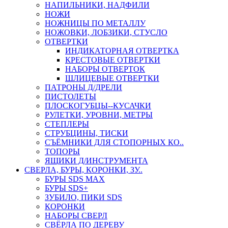
НАПИЛЬНИКИ, НАДФИЛИ
НОЖИ
НОЖНИЦЫ ПО МЕТАЛЛУ
НОЖОВКИ, ЛОБЗИКИ, СТУСЛО
ОТВЕРТКИ
ИНДИКАТОРНАЯ ОТВЕРТКА
КРЕСТОВЫЕ ОТВЕРТКИ
НАБОРЫ ОТВЕРТОК
ШЛИЦЕВЫЕ ОТВЕРТКИ
ПАТРОНЫ Д/ДРЕЛИ
ПИСТОЛЕТЫ
ПЛОСКОГУБЦЫ--КУСАЧКИ
РУЛЕТКИ, УРОВНИ, МЕТРЫ
СТЕПЛЕРЫ
СТРУБЦИНЫ, ТИСКИ
СЪЁМНИКИ ДЛЯ СТОПОРНЫХ КО..
ТОПОРЫ
ЯЩИКИ Д/ИНСТРУМЕНТА
СВЕРЛА, БУРЫ, КОРОНКИ, ЗУ..
БУРЫ SDS MAX
БУРЫ SDS+
ЗУБИЛО, ПИКИ SDS
КОРОНКИ
НАБОРЫ СВЕРЛ
СВЁРЛА ПО ДЕРЕВУ