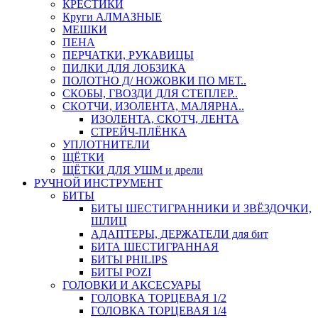
КРЕСТИКИ
Круги АЛМАЗНЫЕ
МЕШКИ
ПЕНА
ПЕРЧАТКИ, РУКАВИЦЫ
ПИЛКИ ДЛЯ ЛОБЗИКА
ПОЛОТНО Д/ НОЖОВКИ ПО МЕТ..
СКОБЫ, ГВОЗДИ ДЛЯ СТЕПЛЕР..
СКОТЧИ, ИЗОЛЕНТА, МАЛЯРНА..
ИЗОЛЕНТА, СКОТЧ, ЛЕНТА
СТРЕЙЧ-ПЛЁНКА
УПЛОТНИТЕЛИ
ЩЁТКИ
ЩЁТКИ ДЛЯ УШМ и дрели
РУЧНОЙ ИНСТРУМЕНТ
БИТЫ
БИТЫ ШЕСТИГРАННИКИ И ЗВЁЗДОЧКИ,
ШЛИЦ
АДАПТЕРЫ, ДЕРЖАТЕЛИ для бит
БИТА ШЕСТИГРАННАЯ
БИТЫ PHILIPS
БИТЫ POZI
ГОЛОВКИ И АКСЕСУАРЫ
ГОЛОВКА ТОРЦЕВАЯ 1/2
ГОЛОВКА ТОРЦЕВАЯ 1/4