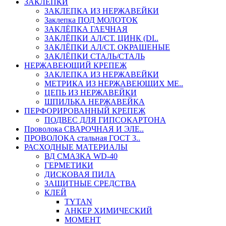
ЗАКЛЕПКИ
ЗАКЛЕПКА ИЗ НЕРЖАВЕЙКИ
Заклепка ПОД МОЛОТОК
ЗАКЛЁПКА ГАЕЧНАЯ
ЗАКЛЁПКИ АЛ/СТ. ЦИНК (DI..
ЗАКЛЁПКИ АЛ/СТ. ОКРАШЕНЫЕ
ЗАКЛЁПКИ СТАЛЬ/СТАЛЬ
НЕРЖАВЕЮЩИЙ КРЕПЕЖ
ЗАКЛЕПКА ИЗ НЕРЖАВЕЙКИ
МЕТРИКА ИЗ НЕРЖАВЕЮЩИХ МЕ..
ЦЕПЬ ИЗ НЕРЖАВЕЙКИ
ШПИЛЬКА НЕРЖАВЕЙКА
ПЕРФОРИРОВАННЫЙ КРЕПЕЖ
ПОДВЕС ДЛЯ ГИПСОКАРТОНА
Проволока СВАРОЧНАЯ И ЭЛЕ..
ПРОВОЛОКА стальная ГОСТ 3..
РАСХОДНЫЕ МАТЕРИАЛЫ
ВД СМАЗКА WD-40
ГЕРМЕТИКИ
ДИСКОВАЯ ПИЛА
ЗАЩИТНЫЕ СРЕДСТВА
КЛЕЙ
TYTAN
АНКЕР ХИМИЧЕСКИЙ
МОМЕНТ