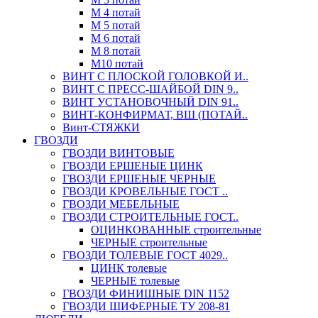
М 4 потай
М 5 потай
М 6 потай
М 8 потай
М10 потай
ВИНТ С ПЛОСКОЙ ГОЛОВКОЙ И..
ВИНТ С ПРЕСС-ШАЙБОЙ DIN 9..
ВИНТ УСТАНОВОЧНЫЙ DIN 91..
ВИНТ-КОНФИРМАТ, ВШ (ПОТАЙ..
Винт-СТЯЖКИ
ГВОЗДИ
ГВОЗДИ ВИНТОВЫЕ
ГВОЗДИ ЕРШЕНЫЕ ЦИНК
ГВОЗДИ ЕРШЕНЫЕ ЧЕРНЫЕ
ГВОЗДИ КРОВЕЛЬНЫЕ ГОСТ ..
ГВОЗДИ МЕБЕЛЬНЫЕ
ГВОЗДИ СТРОИТЕЛЬНЫЕ ГОСТ..
ОЦИНКОВАННЫЕ строительные
ЧЕРНЫЕ строительные
ГВОЗДИ ТОЛЕВЫЕ ГОСТ 4029..
ЦИНК толевые
ЧЕРНЫЕ толевые
ГВОЗДИ ФИНИШНЫЕ DIN 1152
ГВОЗДИ ШИФЕРНЫЕ ТУ 208-81