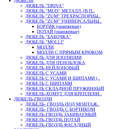
ДЮБЕЛИ
ДЮБЕЛЬ "DRIVA"
ДЮБЕЛЬ "MUD" МЕТАЛЛ. (В П..
ДЮБЕЛЬ "ZUM" ТРЕХРАСПОРНЫ..
ДЮБЕЛЬ "ZUM" УНИВЕРСАЛЬНЫ..
БОРТИК (оранжевые)
ПОТАЙ (оранжевые)
ДЮБЕЛЬ "БАБОЧКА"
ДЮБЕЛЬ "МOLLI"
МОЛЛИ
МОЛЛИ С ПРЯМЫМ КРЮКОМ
ДЮБЕЛЬ ДЛЯ ИЗОЛЯЦИИ
ДЮБЕЛЬ ДЛЯ ПЕНОБЛОКА
ДЮБЕЛЬ НЕЙЛОНОВЫЙ
ДЮБЕЛЬ С УСАМИ
ДЮБЕЛЬ С УСАМИ И ШИПАМИ (..
ДЮБЕЛЬ С ШИПАМИ
ДЮБЕЛЬ СКЛАДНОЙ ПРУЖИННЫЙ
ДЮБЕЛЬ-ХОМУТ ДЛЯ КРЕПЛЕНИ..
ДЮБЕЛЬ-ГВОЗДИ
ДЮБЕЛЬ- ГВОЗДЬ ПОД МОНТАЖ..
ДЮБЕЛЬ- ГВОЗДЬ С БОРТИКОМ
ДЮБЕЛЬ-ГВОЗДЬ ЗАБИВАЕМЫЙ
ДЮБЕЛЬ-ГВОЗДЬ ПОТАЙ
ДЮБЕЛЬ-ГВОЗДЬ ФАСАДНЫЙ