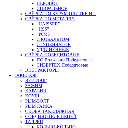
ПЕРОВОЕ
СПИРАЛЬНОЕ
СВЁРЛА ПО КЕРАМ.ПЛИТКЕ И ..
СВЁРЛА ПО МЕТАЛЛУ
"HAISSER"
"HSS"
"Р6М5"
С КОБАЛЬТОМ
СТУПЕНЧАТОЕ
УДЛИНЕННЫЕ
СВЁРЛА ПОБЕДИТОВЫЕ
ПО Волжский Победитовые
СИБЕРТЕХ Победитовые
ЭКСТРАКТОРЫ
ТАКЕЛАЖ
ВЕРТЛЮГ
ЗАЖИМ
КАРАБИН
КОУШ
РЫМ-БОЛТ
РЫМ-ГАЙКА
СКОБА ТАКЕЛАЖНАЯ
СОЕДИНИТЕЛЬ ЦЕПЕЙ
ТАЛРЕП
КОЛЬЦО-КОЛЬЦО