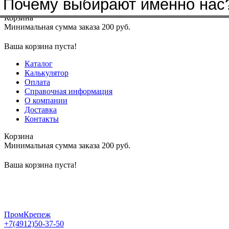
Почему выбирают именно нас
Меню
+7(4912)50-37-50
sbit@krep62.ru
Корзина
Минимальная сумма заказа 200 руб.
Ваша корзина пуста!
Каталог
Калькулятор
Оплата
Справочная информация
О компании
Доставка
Контакты
Корзина
Минимальная сумма заказа 200 руб.
Ваша корзина пуста!
ПромКрепеж
+7(4912)50-37-50