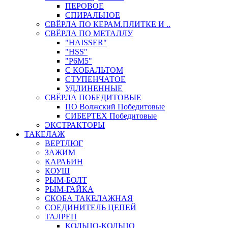
ПЕРОВОЕ
СПИРАЛЬНОЕ
СВЁРЛА ПО КЕРАМ.ПЛИТКЕ И ..
СВЁРЛА ПО МЕТАЛЛУ
"HAISSER"
"HSS"
"Р6М5"
С КОБАЛЬТОМ
СТУПЕНЧАТОЕ
УДЛИНЕННЫЕ
СВЁРЛА ПОБЕДИТОВЫЕ
ПО Волжский Победитовые
СИБЕРТЕХ Победитовые
ЭКСТРАКТОРЫ
ТАКЕЛАЖ
ВЕРТЛЮГ
ЗАЖИМ
КАРАБИН
КОУШ
РЫМ-БОЛТ
РЫМ-ГАЙКА
СКОБА ТАКЕЛАЖНАЯ
СОЕДИНИТЕЛЬ ЦЕПЕЙ
ТАЛРЕП
КОЛЬЦО-КОЛЬЦО