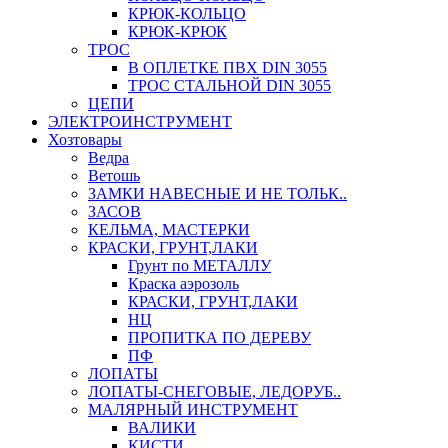
КРЮК-КОЛЬЦО
КРЮК-КРЮК
ТРОС
В ОПЛЕТКЕ ПВХ DIN 3055
ТРОС СТАЛЬНОЙ DIN 3055
ЦЕПИ
ЭЛЕКТРОИНСТРУМЕНТ
Хозтовары
Ведра
Ветошь
ЗАМКИ НАВЕСНЫЕ И НЕ ТОЛЬК..
ЗАСОВ
КЕЛЬМА, МАСТЕРКИ
КРАСКИ, ГРУНТ,ЛАКИ
Грунт по МЕТАЛЛУ
Краска аэрозоль
КРАСКИ, ГРУНТ,ЛАКИ
НЦ
ПРОПИТКА ПО ДЕРЕВУ
ПФ
ЛОПАТЫ
ЛОПАТЫ-СНЕГОВЫЕ, ЛЕДОРУБ..
МАЛЯРНЫЙ ИНСТРУМЕНТ
ВАЛИКИ
КИСТИ