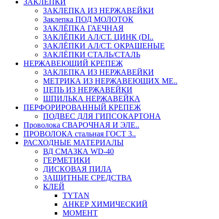
ЗАКЛЕПКИ
ЗАКЛЕПКА ИЗ НЕРЖАВЕЙКИ
Заклепка ПОД МОЛОТОК
ЗАКЛЁПКА ГАЕЧНАЯ
ЗАКЛЁПКИ АЛ/СТ. ЦИНК (DI..
ЗАКЛЁПКИ АЛ/СТ. ОКРАШЕНЫЕ
ЗАКЛЁПКИ СТАЛЬ/СТАЛЬ
НЕРЖАВЕЮЩИЙ КРЕПЕЖ
ЗАКЛЕПКА ИЗ НЕРЖАВЕЙКИ
МЕТРИКА ИЗ НЕРЖАВЕЮЩИХ МЕ..
ЦЕПЬ ИЗ НЕРЖАВЕЙКИ
ШПИЛЬКА НЕРЖАВЕЙКА
ПЕРФОРИРОВАННЫЙ КРЕПЕЖ
ПОДВЕС ДЛЯ ГИПСОКАРТОНА
Проволока СВАРОЧНАЯ И ЭЛЕ..
ПРОВОЛОКА стальная ГОСТ 3..
РАСХОДНЫЕ МАТЕРИАЛЫ
ВД СМАЗКА WD-40
ГЕРМЕТИКИ
ДИСКОВАЯ ПИЛА
ЗАЩИТНЫЕ СРЕДСТВА
КЛЕЙ
TYTAN
АНКЕР ХИМИЧЕСКИЙ
МОМЕНТ