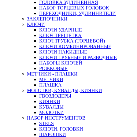
ГОЛОВКА УДЛИНЕННАЯ
НАБОР ТОРЦЕВЫХ ГОЛОВОК
ПЕРЕХОДНИКИ, УДЛИННИТЕЛИ
ЗАКЛЕПОЧНИКИ
КЛЮЧИ
КЛЮЧИ УДАРНЫЕ
КЛЮЧ ТРЕЩЕТКА
КЛЮЧ ТРУБКА (ТОРЦЕВОЙ)
КЛЮЧИ КОМБИНИРОВАННЫЕ
КЛЮЧИ НАКИДНЫЕ
КЛЮЧИ ТРУБНЫЕ И РАЗВОДНЫЕ
НАБОРЫ КЛЮЧЕЙ
РОЖКОВЫЕ
МЕТЧИКИ - ПЛАШКИ
МЕТЧИКИ
ПЛАШКА
МОЛОТКИ, КУВАЛДЫ, КИЯНКИ
ГВОЗДОДЕРЫ
КИЯНКИ
КУВАЛДЫ
МОЛОТКИ
НАБОР ИНСТРУМЕНТОВ
STELS
КЛЮЧИ, ГОЛОВКИ
ШАРОШКИ