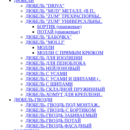
ДЮБЕЛИ
ДЮБЕЛЬ "DRIVA"
ДЮБЕЛЬ "MUD" МЕТАЛЛ. (В П..
ДЮБЕЛЬ "ZUM" ТРЕХРАСПОРНЫ..
ДЮБЕЛЬ "ZUM" УНИВЕРСАЛЬНЫ..
БОРТИК (оранжевые)
ПОТАЙ (оранжевые)
ДЮБЕЛЬ "БАБОЧКА"
ДЮБЕЛЬ "МOLLI"
МОЛЛИ
МОЛЛИ С ПРЯМЫМ КРЮКОМ
ДЮБЕЛЬ ДЛЯ ИЗОЛЯЦИИ
ДЮБЕЛЬ ДЛЯ ПЕНОБЛОКА
ДЮБЕЛЬ НЕЙЛОНОВЫЙ
ДЮБЕЛЬ С УСАМИ
ДЮБЕЛЬ С УСАМИ И ШИПАМИ (..
ДЮБЕЛЬ С ШИПАМИ
ДЮБЕЛЬ СКЛАДНОЙ ПРУЖИННЫЙ
ДЮБЕЛЬ-ХОМУТ ДЛЯ КРЕПЛЕНИ..
ДЮБЕЛЬ-ГВОЗДИ
ДЮБЕЛЬ- ГВОЗДЬ ПОД МОНТАЖ..
ДЮБЕЛЬ- ГВОЗДЬ С БОРТИКОМ
ДЮБЕЛЬ-ГВОЗДЬ ЗАБИВАЕМЫЙ
ДЮБЕЛЬ-ГВОЗДЬ ПОТАЙ
ДЮБЕЛЬ-ГВОЗДЬ ФАСАДНЫЙ