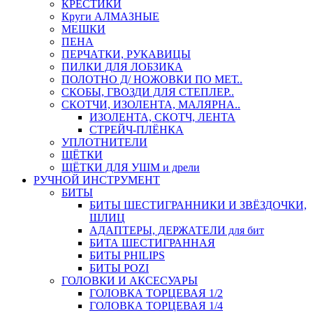
КРЕСТИКИ
Круги АЛМАЗНЫЕ
МЕШКИ
ПЕНА
ПЕРЧАТКИ, РУКАВИЦЫ
ПИЛКИ ДЛЯ ЛОБЗИКА
ПОЛОТНО Д/ НОЖОВКИ ПО МЕТ..
СКОБЫ, ГВОЗДИ ДЛЯ СТЕПЛЕР..
СКОТЧИ, ИЗОЛЕНТА, МАЛЯРНА..
ИЗОЛЕНТА, СКОТЧ, ЛЕНТА
СТРЕЙЧ-ПЛЁНКА
УПЛОТНИТЕЛИ
ЩЁТКИ
ЩЁТКИ ДЛЯ УШМ и дрели
РУЧНОЙ ИНСТРУМЕНТ
БИТЫ
БИТЫ ШЕСТИГРАННИКИ И ЗВЁЗДОЧКИ,
ШЛИЦ
АДАПТЕРЫ, ДЕРЖАТЕЛИ для бит
БИТА ШЕСТИГРАННАЯ
БИТЫ PHILIPS
БИТЫ POZI
ГОЛОВКИ И АКСЕСУАРЫ
ГОЛОВКА ТОРЦЕВАЯ 1/2
ГОЛОВКА ТОРЦЕВАЯ 1/4