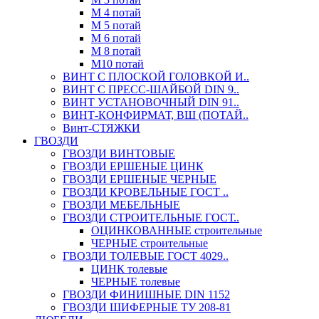
М 4 потай
М 5 потай
М 6 потай
М 8 потай
М10 потай
ВИНТ С ПЛОСКОЙ ГОЛОВКОЙ И..
ВИНТ С ПРЕСС-ШАЙБОЙ DIN 9..
ВИНТ УСТАНОВОЧНЫЙ DIN 91..
ВИНТ-КОНФИРМАТ, ВШ (ПОТАЙ..
Винт-СТЯЖКИ
ГВОЗДИ
ГВОЗДИ ВИНТОВЫЕ
ГВОЗДИ ЕРШЕНЫЕ ЦИНК
ГВОЗДИ ЕРШЕНЫЕ ЧЕРНЫЕ
ГВОЗДИ КРОВЕЛЬНЫЕ ГОСТ ..
ГВОЗДИ МЕБЕЛЬНЫЕ
ГВОЗДИ СТРОИТЕЛЬНЫЕ ГОСТ..
ОЦИНКОВАННЫЕ строительные
ЧЕРНЫЕ строительные
ГВОЗДИ ТОЛЕВЫЕ ГОСТ 4029..
ЦИНК толевые
ЧЕРНЫЕ толевые
ГВОЗДИ ФИНИШНЫЕ DIN 1152
ГВОЗДИ ШИФЕРНЫЕ ТУ 208-81