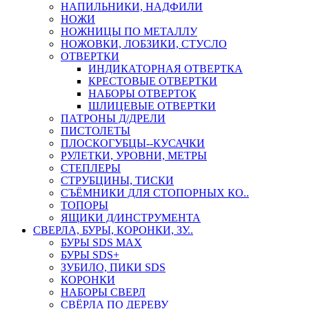
НАПИЛЬНИКИ, НАДФИЛИ
НОЖИ
НОЖНИЦЫ ПО МЕТАЛЛУ
НОЖОВКИ, ЛОБЗИКИ, СТУСЛО
ОТВЕРТКИ
ИНДИКАТОРНАЯ ОТВЕРТКА
КРЕСТОВЫЕ ОТВЕРТКИ
НАБОРЫ ОТВЕРТОК
ШЛИЦЕВЫЕ ОТВЕРТКИ
ПАТРОНЫ Д/ДРЕЛИ
ПИСТОЛЕТЫ
ПЛОСКОГУБЦЫ--КУСАЧКИ
РУЛЕТКИ, УРОВНИ, МЕТРЫ
СТЕПЛЕРЫ
СТРУБЦИНЫ, ТИСКИ
СЪЁМНИКИ ДЛЯ СТОПОРНЫХ КО..
ТОПОРЫ
ЯЩИКИ Д/ИНСТРУМЕНТА
СВЕРЛА, БУРЫ, КОРОНКИ, ЗУ..
БУРЫ SDS MAX
БУРЫ SDS+
ЗУБИЛО, ПИКИ SDS
КОРОНКИ
НАБОРЫ СВЕРЛ
СВЁРЛА ПО ДЕРЕВУ