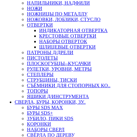
НАПИЛЬНИКИ, НАДФИЛИ
НОЖИ
НОЖНИЦЫ ПО МЕТАЛЛУ
НОЖОВКИ, ЛОБЗИКИ, СТУСЛО
ОТВЕРТКИ
ИНДИКАТОРНАЯ ОТВЕРТКА
КРЕСТОВЫЕ ОТВЕРТКИ
НАБОРЫ ОТВЕРТОК
ШЛИЦЕВЫЕ ОТВЕРТКИ
ПАТРОНЫ Д/ДРЕЛИ
ПИСТОЛЕТЫ
ПЛОСКОГУБЦЫ--КУСАЧКИ
РУЛЕТКИ, УРОВНИ, МЕТРЫ
СТЕПЛЕРЫ
СТРУБЦИНЫ, ТИСКИ
СЪЁМНИКИ ДЛЯ СТОПОРНЫХ КО..
ТОПОРЫ
ЯЩИКИ Д/ИНСТРУМЕНТА
СВЕРЛА, БУРЫ, КОРОНКИ, ЗУ..
БУРЫ SDS MAX
БУРЫ SDS+
ЗУБИЛО, ПИКИ SDS
КОРОНКИ
НАБОРЫ СВЕРЛ
СВЁРЛА ПО ДЕРЕВУ