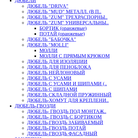
ДЮБЕЛИ
ДЮБЕЛЬ "DRIVA"
ДЮБЕЛЬ "MUD" МЕТАЛЛ. (В П..
ДЮБЕЛЬ "ZUM" ТРЕХРАСПОРНЫ..
ДЮБЕЛЬ "ZUM" УНИВЕРСАЛЬНЫ..
БОРТИК (оранжевые)
ПОТАЙ (оранжевые)
ДЮБЕЛЬ "БАБОЧКА"
ДЮБЕЛЬ "МOLLI"
МОЛЛИ
МОЛЛИ С ПРЯМЫМ КРЮКОМ
ДЮБЕЛЬ ДЛЯ ИЗОЛЯЦИИ
ДЮБЕЛЬ ДЛЯ ПЕНОБЛОКА
ДЮБЕЛЬ НЕЙЛОНОВЫЙ
ДЮБЕЛЬ С УСАМИ
ДЮБЕЛЬ С УСАМИ И ШИПАМИ (..
ДЮБЕЛЬ С ШИПАМИ
ДЮБЕЛЬ СКЛАДНОЙ ПРУЖИННЫЙ
ДЮБЕЛЬ-ХОМУТ ДЛЯ КРЕПЛЕНИ..
ДЮБЕЛЬ-ГВОЗДИ
ДЮБЕЛЬ- ГВОЗДЬ ПОД МОНТАЖ..
ДЮБЕЛЬ- ГВОЗДЬ С БОРТИКОМ
ДЮБЕЛЬ-ГВОЗДЬ ЗАБИВАЕМЫЙ
ДЮБЕЛЬ-ГВОЗДЬ ПОТАЙ
ДЮБЕЛЬ-ГВОЗДЬ ФАСАДНЫЙ