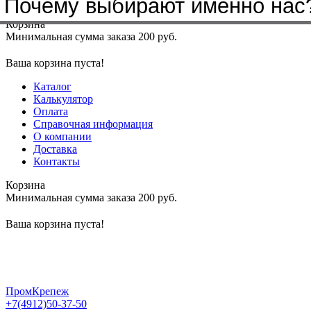
Почему выбирают именно нас
Меню
+7(4912)50-37-50
sbit@krep62.ru
Корзина
Минимальная сумма заказа 200 руб.
Ваша корзина пуста!
Каталог
Калькулятор
Оплата
Справочная информация
О компании
Доставка
Контакты
Корзина
Минимальная сумма заказа 200 руб.
Ваша корзина пуста!
ПромКрепеж
+7(4912)50-37-50