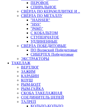
ПЕРОВОЕ
СПИРАЛЬНОЕ
СВЁРЛА ПО КЕРАМ.ПЛИТКЕ И ..
СВЁРЛА ПО МЕТАЛЛУ
"HAISSER"
"HSS"
"Р6М5"
С КОБАЛЬТОМ
СТУПЕНЧАТОЕ
УДЛИНЕННЫЕ
СВЁРЛА ПОБЕДИТОВЫЕ
ПО Волжский Победитовые
СИБЕРТЕХ Победитовые
ЭКСТРАКТОРЫ
ТАКЕЛАЖ
ВЕРТЛЮГ
ЗАЖИМ
КАРАБИН
КОУШ
РЫМ-БОЛТ
РЫМ-ГАЙКА
СКОБА ТАКЕЛАЖНАЯ
СОЕДИНИТЕЛЬ ЦЕПЕЙ
ТАЛРЕП
КОЛЬЦО-КОЛЬЦО