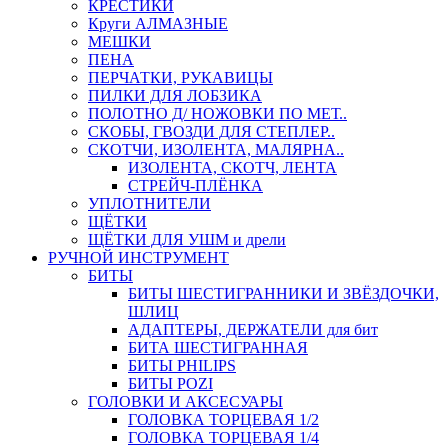
КРЕСТИКИ
Круги АЛМАЗНЫЕ
МЕШКИ
ПЕНА
ПЕРЧАТКИ, РУКАВИЦЫ
ПИЛКИ ДЛЯ ЛОБЗИКА
ПОЛОТНО Д/ НОЖОВКИ ПО МЕТ..
СКОБЫ, ГВОЗДИ ДЛЯ СТЕПЛЕР..
СКОТЧИ, ИЗОЛЕНТА, МАЛЯРНА..
ИЗОЛЕНТА, СКОТЧ, ЛЕНТА
СТРЕЙЧ-ПЛЁНКА
УПЛОТНИТЕЛИ
ЩЁТКИ
ЩЁТКИ ДЛЯ УШМ и дрели
РУЧНОЙ ИНСТРУМЕНТ
БИТЫ
БИТЫ ШЕСТИГРАННИКИ И ЗВЁЗДОЧКИ,
ШЛИЦ
АДАПТЕРЫ, ДЕРЖАТЕЛИ для бит
БИТА ШЕСТИГРАННАЯ
БИТЫ PHILIPS
БИТЫ POZI
ГОЛОВКИ И АКСЕСУАРЫ
ГОЛОВКА ТОРЦЕВАЯ 1/2
ГОЛОВКА ТОРЦЕВАЯ 1/4