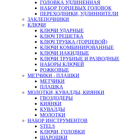
ГОЛОВКА УДЛИНЕННАЯ
НАБОР ТОРЦЕВЫХ ГОЛОВОК
ПЕРЕХОДНИКИ, УДЛИННИТЕЛИ
ЗАКЛЕПОЧНИКИ
КЛЮЧИ
КЛЮЧИ УДАРНЫЕ
КЛЮЧ ТРЕЩЕТКА
КЛЮЧ ТРУБКА (ТОРЦЕВОЙ)
КЛЮЧИ КОМБИНИРОВАННЫЕ
КЛЮЧИ НАКИДНЫЕ
КЛЮЧИ ТРУБНЫЕ И РАЗВОДНЫЕ
НАБОРЫ КЛЮЧЕЙ
РОЖКОВЫЕ
МЕТЧИКИ - ПЛАШКИ
МЕТЧИКИ
ПЛАШКА
МОЛОТКИ, КУВАЛДЫ, КИЯНКИ
ГВОЗДОДЕРЫ
КИЯНКИ
КУВАЛДЫ
МОЛОТКИ
НАБОР ИНСТРУМЕНТОВ
STELS
КЛЮЧИ, ГОЛОВКИ
ШАРОШКИ