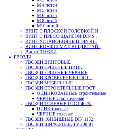
М 4 потай
М 5 потай
М 6 потай
М 8 потай
М10 потай
ВИНТ С ПЛОСКОЙ ГОЛОВКОЙ И..
ВИНТ С ПРЕСС-ШАЙБОЙ DIN 9..
ВИНТ УСТАНОВОЧНЫЙ DIN 91..
ВИНТ-КОНФИРМАТ, ВШ (ПОТАЙ..
Винт-СТЯЖКИ
ГВОЗДИ
ГВОЗДИ ВИНТОВЫЕ
ГВОЗДИ ЕРШЕНЫЕ ЦИНК
ГВОЗДИ ЕРШЕНЫЕ ЧЕРНЫЕ
ГВОЗДИ КРОВЕЛЬНЫЕ ГОСТ ..
ГВОЗДИ МЕБЕЛЬНЫЕ
ГВОЗДИ СТРОИТЕЛЬНЫЕ ГОСТ..
ОЦИНКОВАННЫЕ строительные
ЧЕРНЫЕ строительные
ГВОЗДИ ТОЛЕВЫЕ ГОСТ 4029..
ЦИНК толевые
ЧЕРНЫЕ толевые
ГВОЗДИ ФИНИШНЫЕ DIN 1152
ГВОЗДИ ШИФЕРНЫЕ ТУ 208-81