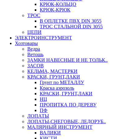
КРЮК-КОЛЬЦО
КРЮК-КРЮК
ТРОС
В ОПЛЕТКЕ ПВХ DIN 3055
ТРОС СТАЛЬНОЙ DIN 3055
ЦЕПИ
ЭЛЕКТРОИНСТРУМЕНТ
Хозтовары
Ведра
Ветошь
ЗАМКИ НАВЕСНЫЕ И НЕ ТОЛЬК..
ЗАСОВ
КЕЛЬМА, МАСТЕРКИ
КРАСКИ, ГРУНТ,ЛАКИ
Грунт по МЕТАЛЛУ
Краска аэрозоль
КРАСКИ, ГРУНТ,ЛАКИ
НЦ
ПРОПИТКА ПО ДЕРЕВУ
ПФ
ЛОПАТЫ
ЛОПАТЫ-СНЕГОВЫЕ, ЛЕДОРУБ..
МАЛЯРНЫЙ ИНСТРУМЕНТ
ВАЛИКИ
КИСТИ