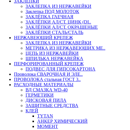
ЗАКЛЕПКИ
ЗАКЛЕПКА ИЗ НЕРЖАВЕЙКИ
Заклепка ПОД МОЛОТОК
ЗАКЛЁПКА ГАЕЧНАЯ
ЗАКЛЁПКИ АЛ/СТ. ЦИНК (DI..
ЗАКЛЁПКИ АЛ/СТ. ОКРАШЕНЫЕ
ЗАКЛЁПКИ СТАЛЬ/СТАЛЬ
НЕРЖАВЕЮЩИЙ КРЕПЕЖ
ЗАКЛЕПКА ИЗ НЕРЖАВЕЙКИ
МЕТРИКА ИЗ НЕРЖАВЕЮЩИХ МЕ..
ЦЕПЬ ИЗ НЕРЖАВЕЙКИ
ШПИЛЬКА НЕРЖАВЕЙКА
ПЕРФОРИРОВАННЫЙ КРЕПЕЖ
ПОДВЕС ДЛЯ ГИПСОКАРТОНА
Проволока СВАРОЧНАЯ И ЭЛЕ..
ПРОВОЛОКА стальная ГОСТ 3..
РАСХОДНЫЕ МАТЕРИАЛЫ
ВД СМАЗКА WD-40
ГЕРМЕТИКИ
ДИСКОВАЯ ПИЛА
ЗАЩИТНЫЕ СРЕДСТВА
КЛЕЙ
TYTAN
АНКЕР ХИМИЧЕСКИЙ
МОМЕНТ