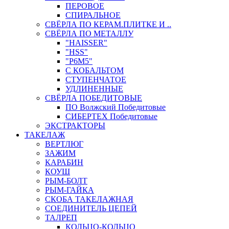
ПЕРОВОЕ
СПИРАЛЬНОЕ
СВЁРЛА ПО КЕРАМ.ПЛИТКЕ И ..
СВЁРЛА ПО МЕТАЛЛУ
"HAISSER"
"HSS"
"Р6М5"
С КОБАЛЬТОМ
СТУПЕНЧАТОЕ
УДЛИНЕННЫЕ
СВЁРЛА ПОБЕДИТОВЫЕ
ПО Волжский Победитовые
СИБЕРТЕХ Победитовые
ЭКСТРАКТОРЫ
ТАКЕЛАЖ
ВЕРТЛЮГ
ЗАЖИМ
КАРАБИН
КОУШ
РЫМ-БОЛТ
РЫМ-ГАЙКА
СКОБА ТАКЕЛАЖНАЯ
СОЕДИНИТЕЛЬ ЦЕПЕЙ
ТАЛРЕП
КОЛЬЦО-КОЛЬЦО