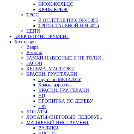
КРЮК-КОЛЬЦО
КРЮК-КРЮК
ТРОС
В ОПЛЕТКЕ ПВХ DIN 3055
ТРОС СТАЛЬНОЙ DIN 3055
ЦЕПИ
ЭЛЕКТРОИНСТРУМЕНТ
Хозтовары
Ведра
Ветошь
ЗАМКИ НАВЕСНЫЕ И НЕ ТОЛЬК..
ЗАСОВ
КЕЛЬМА, МАСТЕРКИ
КРАСКИ, ГРУНТ,ЛАКИ
Грунт по МЕТАЛЛУ
Краска аэрозоль
КРАСКИ, ГРУНТ,ЛАКИ
НЦ
ПРОПИТКА ПО ДЕРЕВУ
ПФ
ЛОПАТЫ
ЛОПАТЫ-СНЕГОВЫЕ, ЛЕДОРУБ..
МАЛЯРНЫЙ ИНСТРУМЕНТ
ВАЛИКИ
КИСТИ