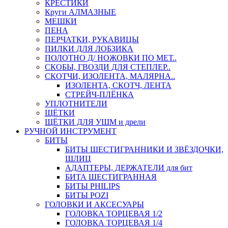
КРЕСТИКИ
Круги АЛМАЗНЫЕ
МЕШКИ
ПЕНА
ПЕРЧАТКИ, РУКАВИЦЫ
ПИЛКИ ДЛЯ ЛОБЗИКА
ПОЛОТНО Д/ НОЖОВКИ ПО МЕТ..
СКОБЫ, ГВОЗДИ ДЛЯ СТЕПЛЕР..
СКОТЧИ, ИЗОЛЕНТА, МАЛЯРНА..
ИЗОЛЕНТА, СКОТЧ, ЛЕНТА
СТРЕЙЧ-ПЛЁНКА
УПЛОТНИТЕЛИ
ЩЁТКИ
ЩЁТКИ ДЛЯ УШМ и дрели
РУЧНОЙ ИНСТРУМЕНТ
БИТЫ
БИТЫ ШЕСТИГРАННИКИ И ЗВЁЗДОЧКИ,
ШЛИЦ
АДАПТЕРЫ, ДЕРЖАТЕЛИ для бит
БИТА ШЕСТИГРАННАЯ
БИТЫ PHILIPS
БИТЫ POZI
ГОЛОВКИ И АКСЕСУАРЫ
ГОЛОВКА ТОРЦЕВАЯ 1/2
ГОЛОВКА ТОРЦЕВАЯ 1/4