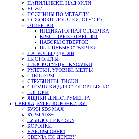
НАПИЛЬНИКИ, НАДФИЛИ
НОЖИ
НОЖНИЦЫ ПО МЕТАЛЛУ
НОЖОВКИ, ЛОБЗИКИ, СТУСЛО
ОТВЕРТКИ
ИНДИКАТОРНАЯ ОТВЕРТКА
КРЕСТОВЫЕ ОТВЕРТКИ
НАБОРЫ ОТВЕРТОК
ШЛИЦЕВЫЕ ОТВЕРТКИ
ПАТРОНЫ Д/ДРЕЛИ
ПИСТОЛЕТЫ
ПЛОСКОГУБЦЫ--КУСАЧКИ
РУЛЕТКИ, УРОВНИ, МЕТРЫ
СТЕПЛЕРЫ
СТРУБЦИНЫ, ТИСКИ
СЪЁМНИКИ ДЛЯ СТОПОРНЫХ КО..
ТОПОРЫ
ЯЩИКИ Д/ИНСТРУМЕНТА
СВЕРЛА, БУРЫ, КОРОНКИ, ЗУ..
БУРЫ SDS MAX
БУРЫ SDS+
ЗУБИЛО, ПИКИ SDS
КОРОНКИ
НАБОРЫ СВЕРЛ
СВЁРЛА ПО ДЕРЕВУ