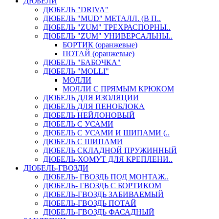
ДЮБЕЛИ
ДЮБЕЛЬ "DRIVA"
ДЮБЕЛЬ "MUD" МЕТАЛЛ. (В П..
ДЮБЕЛЬ "ZUM" ТРЕХРАСПОРНЫ..
ДЮБЕЛЬ "ZUM" УНИВЕРСАЛЬНЫ..
БОРТИК (оранжевые)
ПОТАЙ (оранжевые)
ДЮБЕЛЬ "БАБОЧКА"
ДЮБЕЛЬ "МOLLI"
МОЛЛИ
МОЛЛИ С ПРЯМЫМ КРЮКОМ
ДЮБЕЛЬ ДЛЯ ИЗОЛЯЦИИ
ДЮБЕЛЬ ДЛЯ ПЕНОБЛОКА
ДЮБЕЛЬ НЕЙЛОНОВЫЙ
ДЮБЕЛЬ С УСАМИ
ДЮБЕЛЬ С УСАМИ И ШИПАМИ (..
ДЮБЕЛЬ С ШИПАМИ
ДЮБЕЛЬ СКЛАДНОЙ ПРУЖИННЫЙ
ДЮБЕЛЬ-ХОМУТ ДЛЯ КРЕПЛЕНИ..
ДЮБЕЛЬ-ГВОЗДИ
ДЮБЕЛЬ- ГВОЗДЬ ПОД МОНТАЖ..
ДЮБЕЛЬ- ГВОЗДЬ С БОРТИКОМ
ДЮБЕЛЬ-ГВОЗДЬ ЗАБИВАЕМЫЙ
ДЮБЕЛЬ-ГВОЗДЬ ПОТАЙ
ДЮБЕЛЬ-ГВОЗДЬ ФАСАДНЫЙ