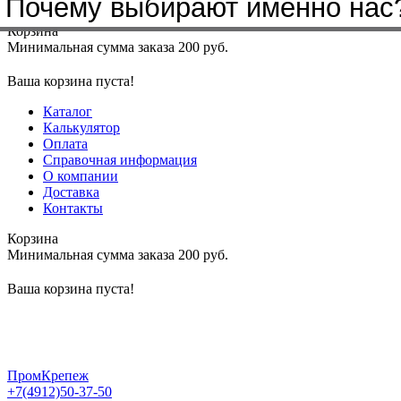
Почему выбирают именно нас
Меню
+7(4912)50-37-50
sbit@krep62.ru
Корзина
Минимальная сумма заказа 200 руб.
Ваша корзина пуста!
Каталог
Калькулятор
Оплата
Справочная информация
О компании
Доставка
Контакты
Корзина
Минимальная сумма заказа 200 руб.
Ваша корзина пуста!
ПромКрепеж
+7(4912)50-37-50