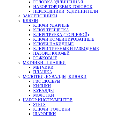
ГОЛОВКА УДЛИНЕННАЯ
НАБОР ТОРЦЕВЫХ ГОЛОВОК
ПЕРЕХОДНИКИ, УДЛИННИТЕЛИ
ЗАКЛЕПОЧНИКИ
КЛЮЧИ
КЛЮЧИ УДАРНЫЕ
КЛЮЧ ТРЕЩЕТКА
КЛЮЧ ТРУБКА (ТОРЦЕВОЙ)
КЛЮЧИ КОМБИНИРОВАННЫЕ
КЛЮЧИ НАКИДНЫЕ
КЛЮЧИ ТРУБНЫЕ И РАЗВОДНЫЕ
НАБОРЫ КЛЮЧЕЙ
РОЖКОВЫЕ
МЕТЧИКИ - ПЛАШКИ
МЕТЧИКИ
ПЛАШКА
МОЛОТКИ, КУВАЛДЫ, КИЯНКИ
ГВОЗДОДЕРЫ
КИЯНКИ
КУВАЛДЫ
МОЛОТКИ
НАБОР ИНСТРУМЕНТОВ
STELS
КЛЮЧИ, ГОЛОВКИ
ШАРОШКИ