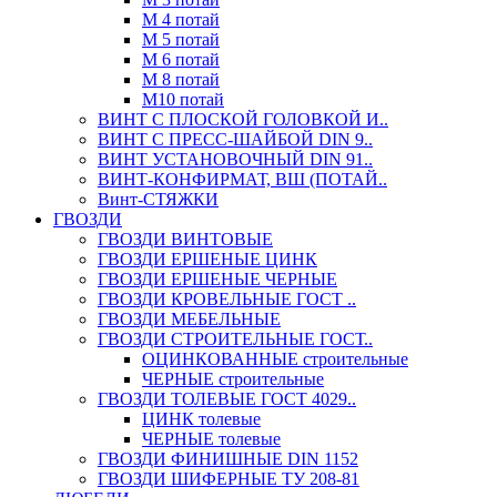
М 4 потай
М 5 потай
М 6 потай
М 8 потай
М10 потай
ВИНТ С ПЛОСКОЙ ГОЛОВКОЙ И..
ВИНТ С ПРЕСС-ШАЙБОЙ DIN 9..
ВИНТ УСТАНОВОЧНЫЙ DIN 91..
ВИНТ-КОНФИРМАТ, ВШ (ПОТАЙ..
Винт-СТЯЖКИ
ГВОЗДИ
ГВОЗДИ ВИНТОВЫЕ
ГВОЗДИ ЕРШЕНЫЕ ЦИНК
ГВОЗДИ ЕРШЕНЫЕ ЧЕРНЫЕ
ГВОЗДИ КРОВЕЛЬНЫЕ ГОСТ ..
ГВОЗДИ МЕБЕЛЬНЫЕ
ГВОЗДИ СТРОИТЕЛЬНЫЕ ГОСТ..
ОЦИНКОВАННЫЕ строительные
ЧЕРНЫЕ строительные
ГВОЗДИ ТОЛЕВЫЕ ГОСТ 4029..
ЦИНК толевые
ЧЕРНЫЕ толевые
ГВОЗДИ ФИНИШНЫЕ DIN 1152
ГВОЗДИ ШИФЕРНЫЕ ТУ 208-81