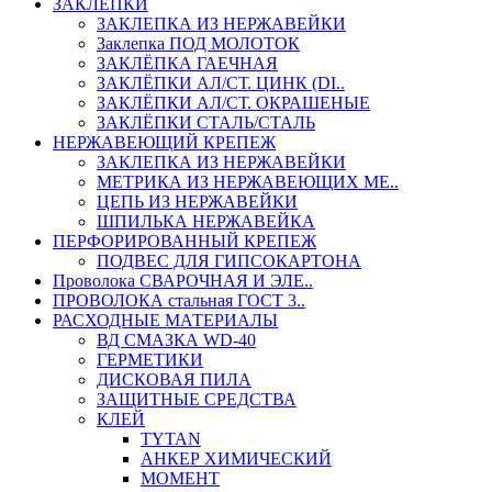
ЗАКЛЕПКИ
ЗАКЛЕПКА ИЗ НЕРЖАВЕЙКИ
Заклепка ПОД МОЛОТОК
ЗАКЛЁПКА ГАЕЧНАЯ
ЗАКЛЁПКИ АЛ/СТ. ЦИНК (DI..
ЗАКЛЁПКИ АЛ/СТ. ОКРАШЕНЫЕ
ЗАКЛЁПКИ СТАЛЬ/СТАЛЬ
НЕРЖАВЕЮЩИЙ КРЕПЕЖ
ЗАКЛЕПКА ИЗ НЕРЖАВЕЙКИ
МЕТРИКА ИЗ НЕРЖАВЕЮЩИХ МЕ..
ЦЕПЬ ИЗ НЕРЖАВЕЙКИ
ШПИЛЬКА НЕРЖАВЕЙКА
ПЕРФОРИРОВАННЫЙ КРЕПЕЖ
ПОДВЕС ДЛЯ ГИПСОКАРТОНА
Проволока СВАРОЧНАЯ И ЭЛЕ..
ПРОВОЛОКА стальная ГОСТ 3..
РАСХОДНЫЕ МАТЕРИАЛЫ
ВД СМАЗКА WD-40
ГЕРМЕТИКИ
ДИСКОВАЯ ПИЛА
ЗАЩИТНЫЕ СРЕДСТВА
КЛЕЙ
TYTAN
АНКЕР ХИМИЧЕСКИЙ
МОМЕНТ