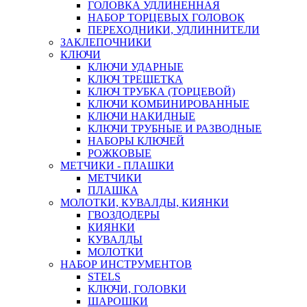
ГОЛОВКА УДЛИНЕННАЯ
НАБОР ТОРЦЕВЫХ ГОЛОВОК
ПЕРЕХОДНИКИ, УДЛИННИТЕЛИ
ЗАКЛЕПОЧНИКИ
КЛЮЧИ
КЛЮЧИ УДАРНЫЕ
КЛЮЧ ТРЕЩЕТКА
КЛЮЧ ТРУБКА (ТОРЦЕВОЙ)
КЛЮЧИ КОМБИНИРОВАННЫЕ
КЛЮЧИ НАКИДНЫЕ
КЛЮЧИ ТРУБНЫЕ И РАЗВОДНЫЕ
НАБОРЫ КЛЮЧЕЙ
РОЖКОВЫЕ
МЕТЧИКИ - ПЛАШКИ
МЕТЧИКИ
ПЛАШКА
МОЛОТКИ, КУВАЛДЫ, КИЯНКИ
ГВОЗДОДЕРЫ
КИЯНКИ
КУВАЛДЫ
МОЛОТКИ
НАБОР ИНСТРУМЕНТОВ
STELS
КЛЮЧИ, ГОЛОВКИ
ШАРОШКИ