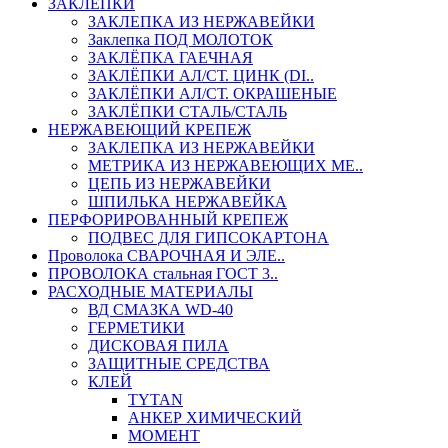
ЗАКЛЕПКИ
ЗАКЛЕПКА ИЗ НЕРЖАВЕЙКИ
Заклепка ПОД МОЛОТОК
ЗАКЛЁПКА ГАЕЧНАЯ
ЗАКЛЁПКИ АЛ/СТ. ЦИНК (DI..
ЗАКЛЁПКИ АЛ/СТ. ОКРАШЕНЫЕ
ЗАКЛЁПКИ СТАЛЬ/СТАЛЬ
НЕРЖАВЕЮЩИЙ КРЕПЕЖ
ЗАКЛЕПКА ИЗ НЕРЖАВЕЙКИ
МЕТРИКА ИЗ НЕРЖАВЕЮЩИХ МЕ..
ЦЕПЬ ИЗ НЕРЖАВЕЙКИ
ШПИЛЬКА НЕРЖАВЕЙКА
ПЕРФОРИРОВАННЫЙ КРЕПЕЖ
ПОДВЕС ДЛЯ ГИПСОКАРТОНА
Проволока СВАРОЧНАЯ И ЭЛЕ..
ПРОВОЛОКА стальная ГОСТ 3..
РАСХОДНЫЕ МАТЕРИАЛЫ
ВД СМАЗКА WD-40
ГЕРМЕТИКИ
ДИСКОВАЯ ПИЛА
ЗАЩИТНЫЕ СРЕДСТВА
КЛЕЙ
TYTAN
АНКЕР ХИМИЧЕСКИЙ
МОМЕНТ