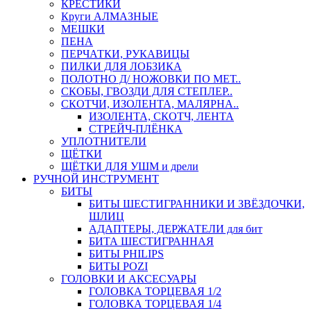
КРЕСТИКИ
Круги АЛМАЗНЫЕ
МЕШКИ
ПЕНА
ПЕРЧАТКИ, РУКАВИЦЫ
ПИЛКИ ДЛЯ ЛОБЗИКА
ПОЛОТНО Д/ НОЖОВКИ ПО МЕТ..
СКОБЫ, ГВОЗДИ ДЛЯ СТЕПЛЕР..
СКОТЧИ, ИЗОЛЕНТА, МАЛЯРНА..
ИЗОЛЕНТА, СКОТЧ, ЛЕНТА
СТРЕЙЧ-ПЛЁНКА
УПЛОТНИТЕЛИ
ЩЁТКИ
ЩЁТКИ ДЛЯ УШМ и дрели
РУЧНОЙ ИНСТРУМЕНТ
БИТЫ
БИТЫ ШЕСТИГРАННИКИ И ЗВЁЗДОЧКИ,
ШЛИЦ
АДАПТЕРЫ, ДЕРЖАТЕЛИ для бит
БИТА ШЕСТИГРАННАЯ
БИТЫ PHILIPS
БИТЫ POZI
ГОЛОВКИ И АКСЕСУАРЫ
ГОЛОВКА ТОРЦЕВАЯ 1/2
ГОЛОВКА ТОРЦЕВАЯ 1/4