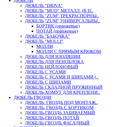
ДЮБЕЛИ
ДЮБЕЛЬ "DRIVA"
ДЮБЕЛЬ "MUD" МЕТАЛЛ. (В П..
ДЮБЕЛЬ "ZUM" ТРЕХРАСПОРНЫ..
ДЮБЕЛЬ "ZUM" УНИВЕРСАЛЬНЫ..
БОРТИК (оранжевые)
ПОТАЙ (оранжевые)
ДЮБЕЛЬ "БАБОЧКА"
ДЮБЕЛЬ "МOLLI"
МОЛЛИ
МОЛЛИ С ПРЯМЫМ КРЮКОМ
ДЮБЕЛЬ ДЛЯ ИЗОЛЯЦИИ
ДЮБЕЛЬ ДЛЯ ПЕНОБЛОКА
ДЮБЕЛЬ НЕЙЛОНОВЫЙ
ДЮБЕЛЬ С УСАМИ
ДЮБЕЛЬ С УСАМИ И ШИПАМИ (..
ДЮБЕЛЬ С ШИПАМИ
ДЮБЕЛЬ СКЛАДНОЙ ПРУЖИННЫЙ
ДЮБЕЛЬ-ХОМУТ ДЛЯ КРЕПЛЕНИ..
ДЮБЕЛЬ-ГВОЗДИ
ДЮБЕЛЬ- ГВОЗДЬ ПОД МОНТАЖ..
ДЮБЕЛЬ- ГВОЗДЬ С БОРТИКОМ
ДЮБЕЛЬ-ГВОЗДЬ ЗАБИВАЕМЫЙ
ДЮБЕЛЬ-ГВОЗДЬ ПОТАЙ
ДЮБЕЛЬ-ГВОЗДЬ ФАСАДНЫЙ