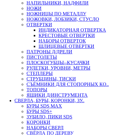
НАПИЛЬНИКИ, НАДФИЛИ
НОЖИ
НОЖНИЦЫ ПО МЕТАЛЛУ
НОЖОВКИ, ЛОБЗИКИ, СТУСЛО
ОТВЕРТКИ
ИНДИКАТОРНАЯ ОТВЕРТКА
КРЕСТОВЫЕ ОТВЕРТКИ
НАБОРЫ ОТВЕРТОК
ШЛИЦЕВЫЕ ОТВЕРТКИ
ПАТРОНЫ Д/ДРЕЛИ
ПИСТОЛЕТЫ
ПЛОСКОГУБЦЫ--КУСАЧКИ
РУЛЕТКИ, УРОВНИ, МЕТРЫ
СТЕПЛЕРЫ
СТРУБЦИНЫ, ТИСКИ
СЪЁМНИКИ ДЛЯ СТОПОРНЫХ КО..
ТОПОРЫ
ЯЩИКИ Д/ИНСТРУМЕНТА
СВЕРЛА, БУРЫ, КОРОНКИ, ЗУ..
БУРЫ SDS MAX
БУРЫ SDS+
ЗУБИЛО, ПИКИ SDS
КОРОНКИ
НАБОРЫ СВЕРЛ
СВЁРЛА ПО ДЕРЕВУ