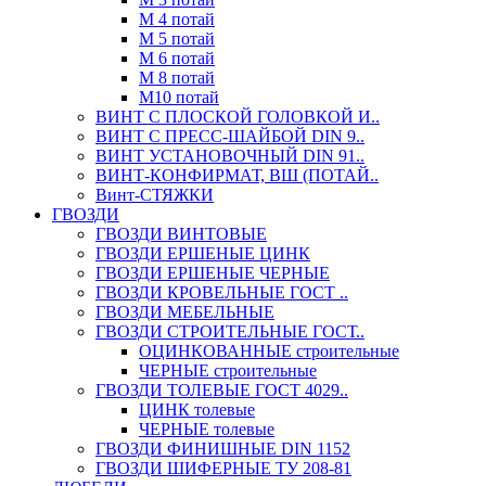
М 4 потай
М 5 потай
М 6 потай
М 8 потай
М10 потай
ВИНТ С ПЛОСКОЙ ГОЛОВКОЙ И..
ВИНТ С ПРЕСС-ШАЙБОЙ DIN 9..
ВИНТ УСТАНОВОЧНЫЙ DIN 91..
ВИНТ-КОНФИРМАТ, ВШ (ПОТАЙ..
Винт-СТЯЖКИ
ГВОЗДИ
ГВОЗДИ ВИНТОВЫЕ
ГВОЗДИ ЕРШЕНЫЕ ЦИНК
ГВОЗДИ ЕРШЕНЫЕ ЧЕРНЫЕ
ГВОЗДИ КРОВЕЛЬНЫЕ ГОСТ ..
ГВОЗДИ МЕБЕЛЬНЫЕ
ГВОЗДИ СТРОИТЕЛЬНЫЕ ГОСТ..
ОЦИНКОВАННЫЕ строительные
ЧЕРНЫЕ строительные
ГВОЗДИ ТОЛЕВЫЕ ГОСТ 4029..
ЦИНК толевые
ЧЕРНЫЕ толевые
ГВОЗДИ ФИНИШНЫЕ DIN 1152
ГВОЗДИ ШИФЕРНЫЕ ТУ 208-81