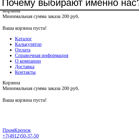
Почему выбирают именно нас
Меню
+7(4912)50-37-50
sbit@krep62.ru
Корзина
Минимальная сумма заказа 200 руб.
Ваша корзина пуста!
Каталог
Калькулятор
Оплата
Справочная информация
О компании
Доставка
Контакты
Корзина
Минимальная сумма заказа 200 руб.
Ваша корзина пуста!
ПромКрепеж
+7(4912)50-37-50