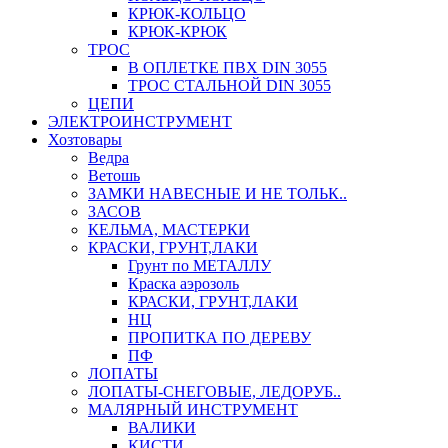
КРЮК-КОЛЬЦО
КРЮК-КРЮК
ТРОС
В ОПЛЕТКЕ ПВХ DIN 3055
ТРОС СТАЛЬНОЙ DIN 3055
ЦЕПИ
ЭЛЕКТРОИНСТРУМЕНТ
Хозтовары
Ведра
Ветошь
ЗАМКИ НАВЕСНЫЕ И НЕ ТОЛЬК..
ЗАСОВ
КЕЛЬМА, МАСТЕРКИ
КРАСКИ, ГРУНТ,ЛАКИ
Грунт по МЕТАЛЛУ
Краска аэрозоль
КРАСКИ, ГРУНТ,ЛАКИ
НЦ
ПРОПИТКА ПО ДЕРЕВУ
ПФ
ЛОПАТЫ
ЛОПАТЫ-СНЕГОВЫЕ, ЛЕДОРУБ..
МАЛЯРНЫЙ ИНСТРУМЕНТ
ВАЛИКИ
КИСТИ