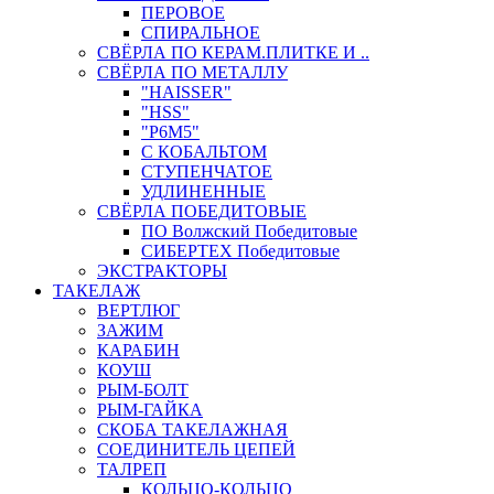
ПЕРОВОЕ
СПИРАЛЬНОЕ
СВЁРЛА ПО КЕРАМ.ПЛИТКЕ И ..
СВЁРЛА ПО МЕТАЛЛУ
"HAISSER"
"HSS"
"Р6М5"
С КОБАЛЬТОМ
СТУПЕНЧАТОЕ
УДЛИНЕННЫЕ
СВЁРЛА ПОБЕДИТОВЫЕ
ПО Волжский Победитовые
СИБЕРТЕХ Победитовые
ЭКСТРАКТОРЫ
ТАКЕЛАЖ
ВЕРТЛЮГ
ЗАЖИМ
КАРАБИН
КОУШ
РЫМ-БОЛТ
РЫМ-ГАЙКА
СКОБА ТАКЕЛАЖНАЯ
СОЕДИНИТЕЛЬ ЦЕПЕЙ
ТАЛРЕП
КОЛЬЦО-КОЛЬЦО