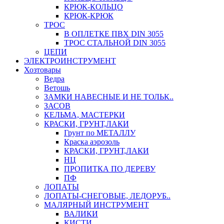
КРЮК-КОЛЬЦО
КРЮК-КРЮК
ТРОС
В ОПЛЕТКЕ ПВХ DIN 3055
ТРОС СТАЛЬНОЙ DIN 3055
ЦЕПИ
ЭЛЕКТРОИНСТРУМЕНТ
Хозтовары
Ведра
Ветошь
ЗАМКИ НАВЕСНЫЕ И НЕ ТОЛЬК..
ЗАСОВ
КЕЛЬМА, МАСТЕРКИ
КРАСКИ, ГРУНТ,ЛАКИ
Грунт по МЕТАЛЛУ
Краска аэрозоль
КРАСКИ, ГРУНТ,ЛАКИ
НЦ
ПРОПИТКА ПО ДЕРЕВУ
ПФ
ЛОПАТЫ
ЛОПАТЫ-СНЕГОВЫЕ, ЛЕДОРУБ..
МАЛЯРНЫЙ ИНСТРУМЕНТ
ВАЛИКИ
КИСТИ