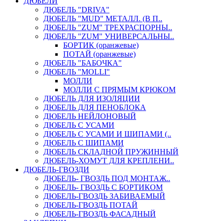
ДЮБЕЛИ
ДЮБЕЛЬ "DRIVA"
ДЮБЕЛЬ "MUD" МЕТАЛЛ. (В П..
ДЮБЕЛЬ "ZUM" ТРЕХРАСПОРНЫ..
ДЮБЕЛЬ "ZUM" УНИВЕРСАЛЬНЫ..
БОРТИК (оранжевые)
ПОТАЙ (оранжевые)
ДЮБЕЛЬ "БАБОЧКА"
ДЮБЕЛЬ "МOLLI"
МОЛЛИ
МОЛЛИ С ПРЯМЫМ КРЮКОМ
ДЮБЕЛЬ ДЛЯ ИЗОЛЯЦИИ
ДЮБЕЛЬ ДЛЯ ПЕНОБЛОКА
ДЮБЕЛЬ НЕЙЛОНОВЫЙ
ДЮБЕЛЬ С УСАМИ
ДЮБЕЛЬ С УСАМИ И ШИПАМИ (..
ДЮБЕЛЬ С ШИПАМИ
ДЮБЕЛЬ СКЛАДНОЙ ПРУЖИННЫЙ
ДЮБЕЛЬ-ХОМУТ ДЛЯ КРЕПЛЕНИ..
ДЮБЕЛЬ-ГВОЗДИ
ДЮБЕЛЬ- ГВОЗДЬ ПОД МОНТАЖ..
ДЮБЕЛЬ- ГВОЗДЬ С БОРТИКОМ
ДЮБЕЛЬ-ГВОЗДЬ ЗАБИВАЕМЫЙ
ДЮБЕЛЬ-ГВОЗДЬ ПОТАЙ
ДЮБЕЛЬ-ГВОЗДЬ ФАСАДНЫЙ