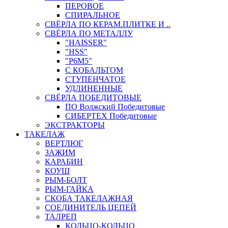
ПЕРОВОЕ
СПИРАЛЬНОЕ
СВЁРЛА ПО КЕРАМ.ПЛИТКЕ И ..
СВЁРЛА ПО МЕТАЛЛУ
"HAISSER"
"HSS"
"Р6М5"
С КОБАЛЬТОМ
СТУПЕНЧАТОЕ
УДЛИНЕННЫЕ
СВЁРЛА ПОБЕДИТОВЫЕ
ПО Волжский Победитовые
СИБЕРТЕХ Победитовые
ЭКСТРАКТОРЫ
ТАКЕЛАЖ
ВЕРТЛЮГ
ЗАЖИМ
КАРАБИН
КОУШ
РЫМ-БОЛТ
РЫМ-ГАЙКА
СКОБА ТАКЕЛАЖНАЯ
СОЕДИНИТЕЛЬ ЦЕПЕЙ
ТАЛРЕП
КОЛЬЦО-КОЛЬЦО