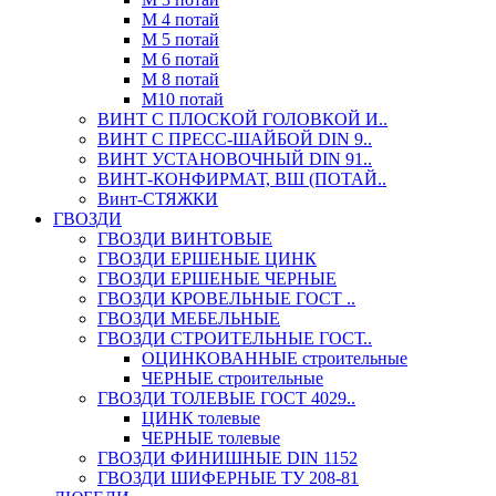
М 4 потай
М 5 потай
М 6 потай
М 8 потай
М10 потай
ВИНТ С ПЛОСКОЙ ГОЛОВКОЙ И..
ВИНТ С ПРЕСС-ШАЙБОЙ DIN 9..
ВИНТ УСТАНОВОЧНЫЙ DIN 91..
ВИНТ-КОНФИРМАТ, ВШ (ПОТАЙ..
Винт-СТЯЖКИ
ГВОЗДИ
ГВОЗДИ ВИНТОВЫЕ
ГВОЗДИ ЕРШЕНЫЕ ЦИНК
ГВОЗДИ ЕРШЕНЫЕ ЧЕРНЫЕ
ГВОЗДИ КРОВЕЛЬНЫЕ ГОСТ ..
ГВОЗДИ МЕБЕЛЬНЫЕ
ГВОЗДИ СТРОИТЕЛЬНЫЕ ГОСТ..
ОЦИНКОВАННЫЕ строительные
ЧЕРНЫЕ строительные
ГВОЗДИ ТОЛЕВЫЕ ГОСТ 4029..
ЦИНК толевые
ЧЕРНЫЕ толевые
ГВОЗДИ ФИНИШНЫЕ DIN 1152
ГВОЗДИ ШИФЕРНЫЕ ТУ 208-81