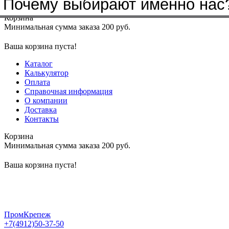
Почему выбирают именно нас
Меню
+7(4912)50-37-50
sbit@krep62.ru
Корзина
Минимальная сумма заказа 200 руб.
Ваша корзина пуста!
Каталог
Калькулятор
Оплата
Справочная информация
О компании
Доставка
Контакты
Корзина
Минимальная сумма заказа 200 руб.
Ваша корзина пуста!
ПромКрепеж
+7(4912)50-37-50