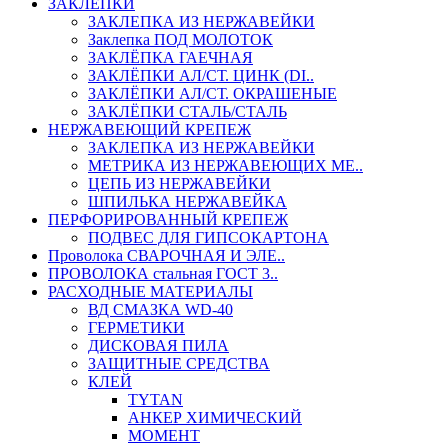
ЗАКЛЕПКИ
ЗАКЛЕПКА ИЗ НЕРЖАВЕЙКИ
Заклепка ПОД МОЛОТОК
ЗАКЛЁПКА ГАЕЧНАЯ
ЗАКЛЁПКИ АЛ/СТ. ЦИНК (DI..
ЗАКЛЁПКИ АЛ/СТ. ОКРАШЕНЫЕ
ЗАКЛЁПКИ СТАЛЬ/СТАЛЬ
НЕРЖАВЕЮЩИЙ КРЕПЕЖ
ЗАКЛЕПКА ИЗ НЕРЖАВЕЙКИ
МЕТРИКА ИЗ НЕРЖАВЕЮЩИХ МЕ..
ЦЕПЬ ИЗ НЕРЖАВЕЙКИ
ШПИЛЬКА НЕРЖАВЕЙКА
ПЕРФОРИРОВАННЫЙ КРЕПЕЖ
ПОДВЕС ДЛЯ ГИПСОКАРТОНА
Проволока СВАРОЧНАЯ И ЭЛЕ..
ПРОВОЛОКА стальная ГОСТ 3..
РАСХОДНЫЕ МАТЕРИАЛЫ
ВД СМАЗКА WD-40
ГЕРМЕТИКИ
ДИСКОВАЯ ПИЛА
ЗАЩИТНЫЕ СРЕДСТВА
КЛЕЙ
TYTAN
АНКЕР ХИМИЧЕСКИЙ
МОМЕНТ