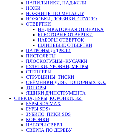
НАПИЛЬНИКИ, НАДФИЛИ
НОЖИ
НОЖНИЦЫ ПО МЕТАЛЛУ
НОЖОВКИ, ЛОБЗИКИ, СТУСЛО
ОТВЕРТКИ
ИНДИКАТОРНАЯ ОТВЕРТКА
КРЕСТОВЫЕ ОТВЕРТКИ
НАБОРЫ ОТВЕРТОК
ШЛИЦЕВЫЕ ОТВЕРТКИ
ПАТРОНЫ Д/ДРЕЛИ
ПИСТОЛЕТЫ
ПЛОСКОГУБЦЫ--КУСАЧКИ
РУЛЕТКИ, УРОВНИ, МЕТРЫ
СТЕПЛЕРЫ
СТРУБЦИНЫ, ТИСКИ
СЪЁМНИКИ ДЛЯ СТОПОРНЫХ КО..
ТОПОРЫ
ЯЩИКИ Д/ИНСТРУМЕНТА
СВЕРЛА, БУРЫ, КОРОНКИ, ЗУ..
БУРЫ SDS MAX
БУРЫ SDS+
ЗУБИЛО, ПИКИ SDS
КОРОНКИ
НАБОРЫ СВЕРЛ
СВЁРЛА ПО ДЕРЕВУ