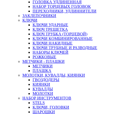
ГОЛОВКА УДЛИНЕННАЯ
НАБОР ТОРЦЕВЫХ ГОЛОВОК
ПЕРЕХОДНИКИ, УДЛИННИТЕЛИ
ЗАКЛЕПОЧНИКИ
КЛЮЧИ
КЛЮЧИ УДАРНЫЕ
КЛЮЧ ТРЕЩЕТКА
КЛЮЧ ТРУБКА (ТОРЦЕВОЙ)
КЛЮЧИ КОМБИНИРОВАННЫЕ
КЛЮЧИ НАКИДНЫЕ
КЛЮЧИ ТРУБНЫЕ И РАЗВОДНЫЕ
НАБОРЫ КЛЮЧЕЙ
РОЖКОВЫЕ
МЕТЧИКИ - ПЛАШКИ
МЕТЧИКИ
ПЛАШКА
МОЛОТКИ, КУВАЛДЫ, КИЯНКИ
ГВОЗДОДЕРЫ
КИЯНКИ
КУВАЛДЫ
МОЛОТКИ
НАБОР ИНСТРУМЕНТОВ
STELS
КЛЮЧИ, ГОЛОВКИ
ШАРОШКИ