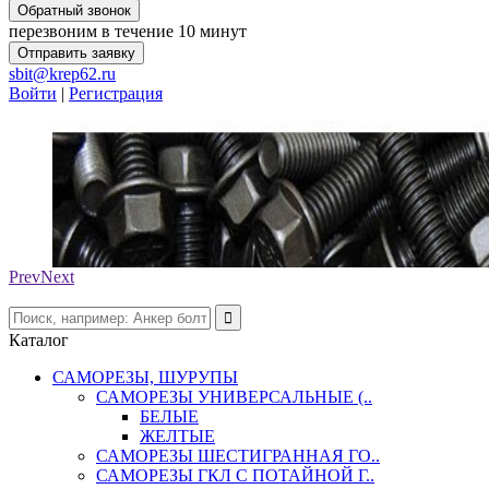
Обратный звонок
перезвоним в течение 10 минут
Отправить заявку
sbit@krep62.ru
Войти
|
Регистрация
Prev
Next
Каталог
САМОРЕЗЫ, ШУРУПЫ
САМОРЕЗЫ УНИВЕРСАЛЬНЫЕ (..
БЕЛЫЕ
ЖЕЛТЫЕ
САМОРЕЗЫ ШЕСТИГРАННАЯ ГО..
САМОРЕЗЫ ГКЛ С ПОТАЙНОЙ Г..