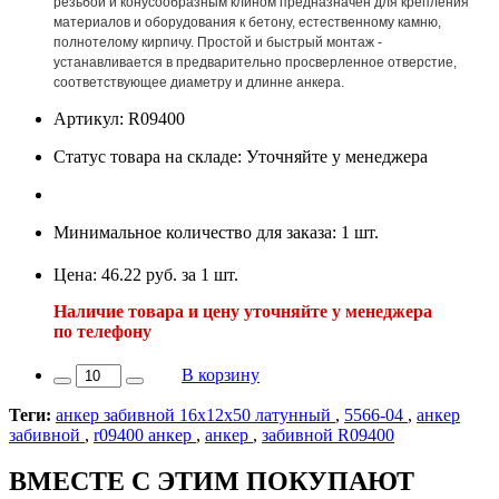
резьбой и конусообразным клином предназначен для крепления
материалов и оборудования к бетону, естественному камню,
полнотелому кирпичу. Простой и быстрый монтаж -
устанавливается в предварительно просверленное отверстие,
соответствующее диаметру и длинне анкера.
Артикул: R09400
Статус товара на складе: Уточняйте у менеджера
Минимальное количество для заказа: 1 шт.
Цена: 46.22 руб. за 1 шт.
Наличие товара и цену уточняйте у менеджера
по телефону
В корзину
Теги:
анкер забивной 16х12х50 латунный
,
5566-04
,
анкер
забивной
,
r09400 анкер
,
анкер
,
забивной R09400
ВМЕСТЕ С ЭТИМ ПОКУПАЮТ