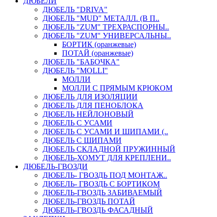
ДЮБЕЛИ
ДЮБЕЛЬ "DRIVA"
ДЮБЕЛЬ "MUD" МЕТАЛЛ. (В П..
ДЮБЕЛЬ "ZUM" ТРЕХРАСПОРНЫ..
ДЮБЕЛЬ "ZUM" УНИВЕРСАЛЬНЫ..
БОРТИК (оранжевые)
ПОТАЙ (оранжевые)
ДЮБЕЛЬ "БАБОЧКА"
ДЮБЕЛЬ "МOLLI"
МОЛЛИ
МОЛЛИ С ПРЯМЫМ КРЮКОМ
ДЮБЕЛЬ ДЛЯ ИЗОЛЯЦИИ
ДЮБЕЛЬ ДЛЯ ПЕНОБЛОКА
ДЮБЕЛЬ НЕЙЛОНОВЫЙ
ДЮБЕЛЬ С УСАМИ
ДЮБЕЛЬ С УСАМИ И ШИПАМИ (..
ДЮБЕЛЬ С ШИПАМИ
ДЮБЕЛЬ СКЛАДНОЙ ПРУЖИННЫЙ
ДЮБЕЛЬ-ХОМУТ ДЛЯ КРЕПЛЕНИ..
ДЮБЕЛЬ-ГВОЗДИ
ДЮБЕЛЬ- ГВОЗДЬ ПОД МОНТАЖ..
ДЮБЕЛЬ- ГВОЗДЬ С БОРТИКОМ
ДЮБЕЛЬ-ГВОЗДЬ ЗАБИВАЕМЫЙ
ДЮБЕЛЬ-ГВОЗДЬ ПОТАЙ
ДЮБЕЛЬ-ГВОЗДЬ ФАСАДНЫЙ