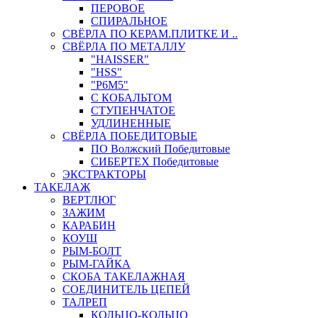
ПЕРОВОЕ
СПИРАЛЬНОЕ
СВЁРЛА ПО КЕРАМ.ПЛИТКЕ И ..
СВЁРЛА ПО МЕТАЛЛУ
"HAISSER"
"HSS"
"Р6М5"
С КОБАЛЬТОМ
СТУПЕНЧАТОЕ
УДЛИНЕННЫЕ
СВЁРЛА ПОБЕДИТОВЫЕ
ПО Волжский Победитовые
СИБЕРТЕХ Победитовые
ЭКСТРАКТОРЫ
ТАКЕЛАЖ
ВЕРТЛЮГ
ЗАЖИМ
КАРАБИН
КОУШ
РЫМ-БОЛТ
РЫМ-ГАЙКА
СКОБА ТАКЕЛАЖНАЯ
СОЕДИНИТЕЛЬ ЦЕПЕЙ
ТАЛРЕП
КОЛЬЦО-КОЛЬЦО