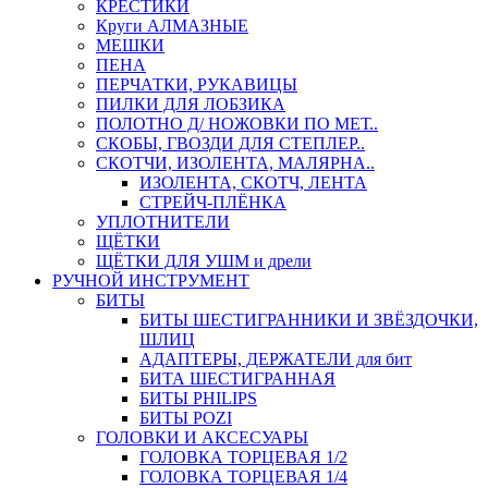
КРЕСТИКИ
Круги АЛМАЗНЫЕ
МЕШКИ
ПЕНА
ПЕРЧАТКИ, РУКАВИЦЫ
ПИЛКИ ДЛЯ ЛОБЗИКА
ПОЛОТНО Д/ НОЖОВКИ ПО МЕТ..
СКОБЫ, ГВОЗДИ ДЛЯ СТЕПЛЕР..
СКОТЧИ, ИЗОЛЕНТА, МАЛЯРНА..
ИЗОЛЕНТА, СКОТЧ, ЛЕНТА
СТРЕЙЧ-ПЛЁНКА
УПЛОТНИТЕЛИ
ЩЁТКИ
ЩЁТКИ ДЛЯ УШМ и дрели
РУЧНОЙ ИНСТРУМЕНТ
БИТЫ
БИТЫ ШЕСТИГРАННИКИ И ЗВЁЗДОЧКИ,
ШЛИЦ
АДАПТЕРЫ, ДЕРЖАТЕЛИ для бит
БИТА ШЕСТИГРАННАЯ
БИТЫ PHILIPS
БИТЫ POZI
ГОЛОВКИ И АКСЕСУАРЫ
ГОЛОВКА ТОРЦЕВАЯ 1/2
ГОЛОВКА ТОРЦЕВАЯ 1/4