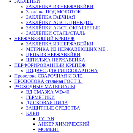
ЗАКЛЕПКИ
ЗАКЛЕПКА ИЗ НЕРЖАВЕЙКИ
Заклепка ПОД МОЛОТОК
ЗАКЛЁПКА ГАЕЧНАЯ
ЗАКЛЁПКИ АЛ/СТ. ЦИНК (DI..
ЗАКЛЁПКИ АЛ/СТ. ОКРАШЕНЫЕ
ЗАКЛЁПКИ СТАЛЬ/СТАЛЬ
НЕРЖАВЕЮЩИЙ КРЕПЕЖ
ЗАКЛЕПКА ИЗ НЕРЖАВЕЙКИ
МЕТРИКА ИЗ НЕРЖАВЕЮЩИХ МЕ..
ЦЕПЬ ИЗ НЕРЖАВЕЙКИ
ШПИЛЬКА НЕРЖАВЕЙКА
ПЕРФОРИРОВАННЫЙ КРЕПЕЖ
ПОДВЕС ДЛЯ ГИПСОКАРТОНА
Проволока СВАРОЧНАЯ И ЭЛЕ..
ПРОВОЛОКА стальная ГОСТ 3..
РАСХОДНЫЕ МАТЕРИАЛЫ
ВД СМАЗКА WD-40
ГЕРМЕТИКИ
ДИСКОВАЯ ПИЛА
ЗАЩИТНЫЕ СРЕДСТВА
КЛЕЙ
TYTAN
АНКЕР ХИМИЧЕСКИЙ
МОМЕНТ