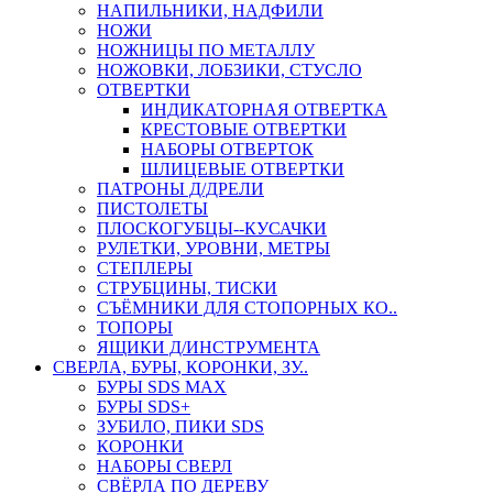
НАПИЛЬНИКИ, НАДФИЛИ
НОЖИ
НОЖНИЦЫ ПО МЕТАЛЛУ
НОЖОВКИ, ЛОБЗИКИ, СТУСЛО
ОТВЕРТКИ
ИНДИКАТОРНАЯ ОТВЕРТКА
КРЕСТОВЫЕ ОТВЕРТКИ
НАБОРЫ ОТВЕРТОК
ШЛИЦЕВЫЕ ОТВЕРТКИ
ПАТРОНЫ Д/ДРЕЛИ
ПИСТОЛЕТЫ
ПЛОСКОГУБЦЫ--КУСАЧКИ
РУЛЕТКИ, УРОВНИ, МЕТРЫ
СТЕПЛЕРЫ
СТРУБЦИНЫ, ТИСКИ
СЪЁМНИКИ ДЛЯ СТОПОРНЫХ КО..
ТОПОРЫ
ЯЩИКИ Д/ИНСТРУМЕНТА
СВЕРЛА, БУРЫ, КОРОНКИ, ЗУ..
БУРЫ SDS MAX
БУРЫ SDS+
ЗУБИЛО, ПИКИ SDS
КОРОНКИ
НАБОРЫ СВЕРЛ
СВЁРЛА ПО ДЕРЕВУ