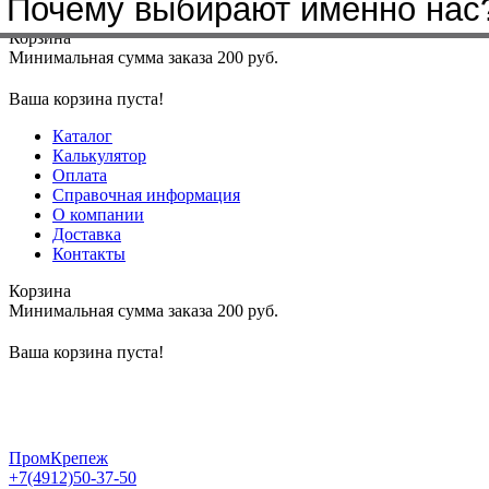
Почему выбирают именно нас
Меню
+7(4912)50-37-50
sbit@krep62.ru
Корзина
Минимальная сумма заказа 200 руб.
Ваша корзина пуста!
Каталог
Калькулятор
Оплата
Справочная информация
О компании
Доставка
Контакты
Корзина
Минимальная сумма заказа 200 руб.
Ваша корзина пуста!
ПромКрепеж
+7(4912)50-37-50