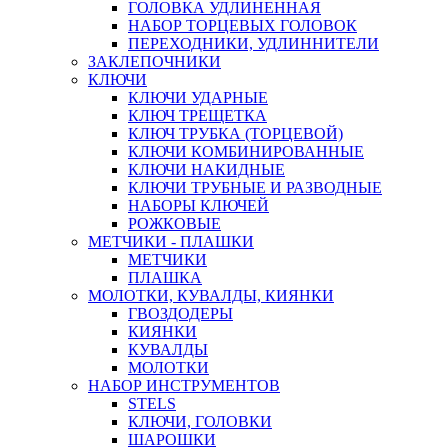
ГОЛОВКА УДЛИНЕННАЯ
НАБОР ТОРЦЕВЫХ ГОЛОВОК
ПЕРЕХОДНИКИ, УДЛИННИТЕЛИ
ЗАКЛЕПОЧНИКИ
КЛЮЧИ
КЛЮЧИ УДАРНЫЕ
КЛЮЧ ТРЕЩЕТКА
КЛЮЧ ТРУБКА (ТОРЦЕВОЙ)
КЛЮЧИ КОМБИНИРОВАННЫЕ
КЛЮЧИ НАКИДНЫЕ
КЛЮЧИ ТРУБНЫЕ И РАЗВОДНЫЕ
НАБОРЫ КЛЮЧЕЙ
РОЖКОВЫЕ
МЕТЧИКИ - ПЛАШКИ
МЕТЧИКИ
ПЛАШКА
МОЛОТКИ, КУВАЛДЫ, КИЯНКИ
ГВОЗДОДЕРЫ
КИЯНКИ
КУВАЛДЫ
МОЛОТКИ
НАБОР ИНСТРУМЕНТОВ
STELS
КЛЮЧИ, ГОЛОВКИ
ШАРОШКИ