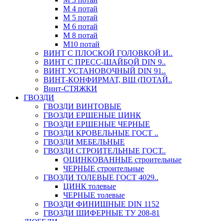
М 4 потай
М 5 потай
М 6 потай
М 8 потай
М10 потай
ВИНТ С ПЛОСКОЙ ГОЛОВКОЙ И..
ВИНТ С ПРЕСС-ШАЙБОЙ DIN 9..
ВИНТ УСТАНОВОЧНЫЙ DIN 91..
ВИНТ-КОНФИРМАТ, ВШ (ПОТАЙ..
Винт-СТЯЖКИ
ГВОЗДИ
ГВОЗДИ ВИНТОВЫЕ
ГВОЗДИ ЕРШЕНЫЕ ЦИНК
ГВОЗДИ ЕРШЕНЫЕ ЧЕРНЫЕ
ГВОЗДИ КРОВЕЛЬНЫЕ ГОСТ ..
ГВОЗДИ МЕБЕЛЬНЫЕ
ГВОЗДИ СТРОИТЕЛЬНЫЕ ГОСТ..
ОЦИНКОВАННЫЕ строительные
ЧЕРНЫЕ строительные
ГВОЗДИ ТОЛЕВЫЕ ГОСТ 4029..
ЦИНК толевые
ЧЕРНЫЕ толевые
ГВОЗДИ ФИНИШНЫЕ DIN 1152
ГВОЗДИ ШИФЕРНЫЕ ТУ 208-81