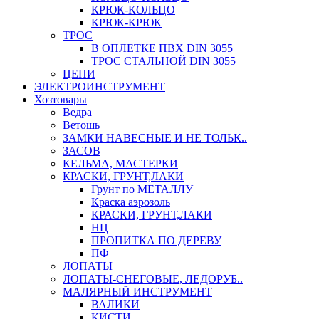
КРЮК-КОЛЬЦО
КРЮК-КРЮК
ТРОС
В ОПЛЕТКЕ ПВХ DIN 3055
ТРОС СТАЛЬНОЙ DIN 3055
ЦЕПИ
ЭЛЕКТРОИНСТРУМЕНТ
Хозтовары
Ведра
Ветошь
ЗАМКИ НАВЕСНЫЕ И НЕ ТОЛЬК..
ЗАСОВ
КЕЛЬМА, МАСТЕРКИ
КРАСКИ, ГРУНТ,ЛАКИ
Грунт по МЕТАЛЛУ
Краска аэрозоль
КРАСКИ, ГРУНТ,ЛАКИ
НЦ
ПРОПИТКА ПО ДЕРЕВУ
ПФ
ЛОПАТЫ
ЛОПАТЫ-СНЕГОВЫЕ, ЛЕДОРУБ..
МАЛЯРНЫЙ ИНСТРУМЕНТ
ВАЛИКИ
КИСТИ