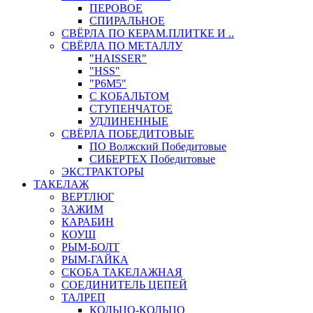
ПЕРОВОЕ
СПИРАЛЬНОЕ
СВЁРЛА ПО КЕРАМ.ПЛИТКЕ И ..
СВЁРЛА ПО МЕТАЛЛУ
"HAISSER"
"HSS"
"Р6М5"
С КОБАЛЬТОМ
СТУПЕНЧАТОЕ
УДЛИНЕННЫЕ
СВЁРЛА ПОБЕДИТОВЫЕ
ПО Волжский Победитовые
СИБЕРТЕХ Победитовые
ЭКСТРАКТОРЫ
ТАКЕЛАЖ
ВЕРТЛЮГ
ЗАЖИМ
КАРАБИН
КОУШ
РЫМ-БОЛТ
РЫМ-ГАЙКА
СКОБА ТАКЕЛАЖНАЯ
СОЕДИНИТЕЛЬ ЦЕПЕЙ
ТАЛРЕП
КОЛЬЦО-КОЛЬЦО