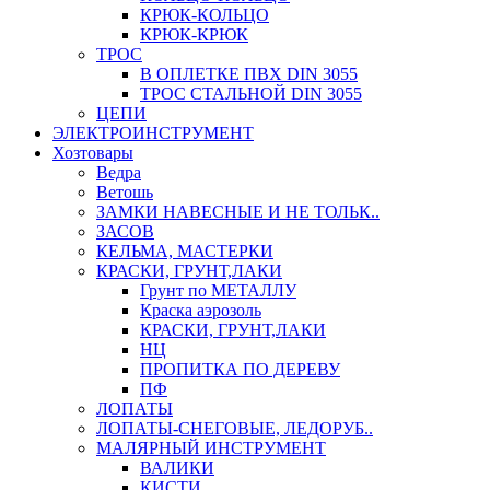
КРЮК-КОЛЬЦО
КРЮК-КРЮК
ТРОС
В ОПЛЕТКЕ ПВХ DIN 3055
ТРОС СТАЛЬНОЙ DIN 3055
ЦЕПИ
ЭЛЕКТРОИНСТРУМЕНТ
Хозтовары
Ведра
Ветошь
ЗАМКИ НАВЕСНЫЕ И НЕ ТОЛЬК..
ЗАСОВ
КЕЛЬМА, МАСТЕРКИ
КРАСКИ, ГРУНТ,ЛАКИ
Грунт по МЕТАЛЛУ
Краска аэрозоль
КРАСКИ, ГРУНТ,ЛАКИ
НЦ
ПРОПИТКА ПО ДЕРЕВУ
ПФ
ЛОПАТЫ
ЛОПАТЫ-СНЕГОВЫЕ, ЛЕДОРУБ..
МАЛЯРНЫЙ ИНСТРУМЕНТ
ВАЛИКИ
КИСТИ