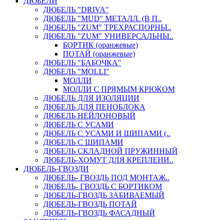
ДЮБЕЛИ
ДЮБЕЛЬ "DRIVA"
ДЮБЕЛЬ "MUD" МЕТАЛЛ. (В П..
ДЮБЕЛЬ "ZUM" ТРЕХРАСПОРНЫ..
ДЮБЕЛЬ "ZUM" УНИВЕРСАЛЬНЫ..
БОРТИК (оранжевые)
ПОТАЙ (оранжевые)
ДЮБЕЛЬ "БАБОЧКА"
ДЮБЕЛЬ "МOLLI"
МОЛЛИ
МОЛЛИ С ПРЯМЫМ КРЮКОМ
ДЮБЕЛЬ ДЛЯ ИЗОЛЯЦИИ
ДЮБЕЛЬ ДЛЯ ПЕНОБЛОКА
ДЮБЕЛЬ НЕЙЛОНОВЫЙ
ДЮБЕЛЬ С УСАМИ
ДЮБЕЛЬ С УСАМИ И ШИПАМИ (..
ДЮБЕЛЬ С ШИПАМИ
ДЮБЕЛЬ СКЛАДНОЙ ПРУЖИННЫЙ
ДЮБЕЛЬ-ХОМУТ ДЛЯ КРЕПЛЕНИ..
ДЮБЕЛЬ-ГВОЗДИ
ДЮБЕЛЬ- ГВОЗДЬ ПОД МОНТАЖ..
ДЮБЕЛЬ- ГВОЗДЬ С БОРТИКОМ
ДЮБЕЛЬ-ГВОЗДЬ ЗАБИВАЕМЫЙ
ДЮБЕЛЬ-ГВОЗДЬ ПОТАЙ
ДЮБЕЛЬ-ГВОЗДЬ ФАСАДНЫЙ