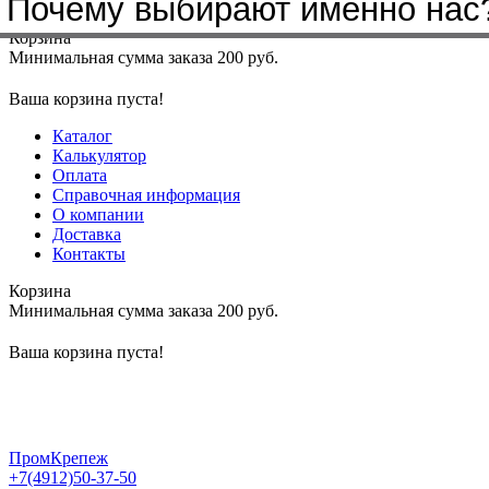
Почему выбирают именно нас
Меню
+7(4912)50-37-50
sbit@krep62.ru
Корзина
Минимальная сумма заказа 200 руб.
Ваша корзина пуста!
Каталог
Калькулятор
Оплата
Справочная информация
О компании
Доставка
Контакты
Корзина
Минимальная сумма заказа 200 руб.
Ваша корзина пуста!
ПромКрепеж
+7(4912)50-37-50