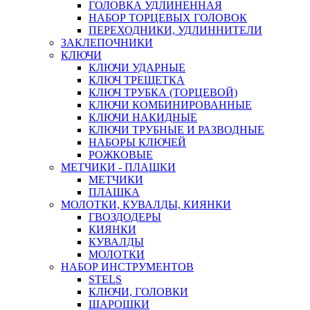
ГОЛОВКА УДЛИНЕННАЯ
НАБОР ТОРЦЕВЫХ ГОЛОВОК
ПЕРЕХОДНИКИ, УДЛИННИТЕЛИ
ЗАКЛЕПОЧНИКИ
КЛЮЧИ
КЛЮЧИ УДАРНЫЕ
КЛЮЧ ТРЕЩЕТКА
КЛЮЧ ТРУБКА (ТОРЦЕВОЙ)
КЛЮЧИ КОМБИНИРОВАННЫЕ
КЛЮЧИ НАКИДНЫЕ
КЛЮЧИ ТРУБНЫЕ И РАЗВОДНЫЕ
НАБОРЫ КЛЮЧЕЙ
РОЖКОВЫЕ
МЕТЧИКИ - ПЛАШКИ
МЕТЧИКИ
ПЛАШКА
МОЛОТКИ, КУВАЛДЫ, КИЯНКИ
ГВОЗДОДЕРЫ
КИЯНКИ
КУВАЛДЫ
МОЛОТКИ
НАБОР ИНСТРУМЕНТОВ
STELS
КЛЮЧИ, ГОЛОВКИ
ШАРОШКИ