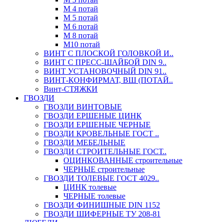
М 4 потай
М 5 потай
М 6 потай
М 8 потай
М10 потай
ВИНТ С ПЛОСКОЙ ГОЛОВКОЙ И..
ВИНТ С ПРЕСС-ШАЙБОЙ DIN 9..
ВИНТ УСТАНОВОЧНЫЙ DIN 91..
ВИНТ-КОНФИРМАТ, ВШ (ПОТАЙ..
Винт-СТЯЖКИ
ГВОЗДИ
ГВОЗДИ ВИНТОВЫЕ
ГВОЗДИ ЕРШЕНЫЕ ЦИНК
ГВОЗДИ ЕРШЕНЫЕ ЧЕРНЫЕ
ГВОЗДИ КРОВЕЛЬНЫЕ ГОСТ ..
ГВОЗДИ МЕБЕЛЬНЫЕ
ГВОЗДИ СТРОИТЕЛЬНЫЕ ГОСТ..
ОЦИНКОВАННЫЕ строительные
ЧЕРНЫЕ строительные
ГВОЗДИ ТОЛЕВЫЕ ГОСТ 4029..
ЦИНК толевые
ЧЕРНЫЕ толевые
ГВОЗДИ ФИНИШНЫЕ DIN 1152
ГВОЗДИ ШИФЕРНЫЕ ТУ 208-81