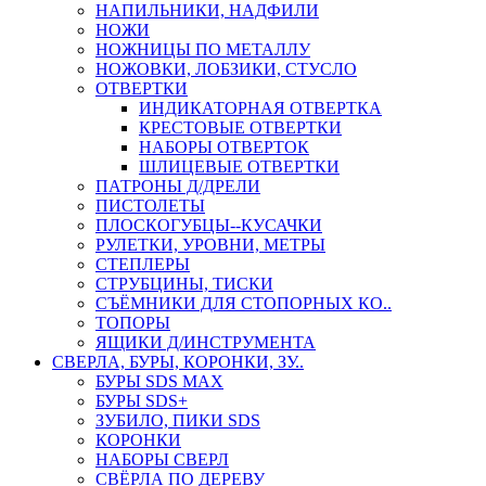
НАПИЛЬНИКИ, НАДФИЛИ
НОЖИ
НОЖНИЦЫ ПО МЕТАЛЛУ
НОЖОВКИ, ЛОБЗИКИ, СТУСЛО
ОТВЕРТКИ
ИНДИКАТОРНАЯ ОТВЕРТКА
КРЕСТОВЫЕ ОТВЕРТКИ
НАБОРЫ ОТВЕРТОК
ШЛИЦЕВЫЕ ОТВЕРТКИ
ПАТРОНЫ Д/ДРЕЛИ
ПИСТОЛЕТЫ
ПЛОСКОГУБЦЫ--КУСАЧКИ
РУЛЕТКИ, УРОВНИ, МЕТРЫ
СТЕПЛЕРЫ
СТРУБЦИНЫ, ТИСКИ
СЪЁМНИКИ ДЛЯ СТОПОРНЫХ КО..
ТОПОРЫ
ЯЩИКИ Д/ИНСТРУМЕНТА
СВЕРЛА, БУРЫ, КОРОНКИ, ЗУ..
БУРЫ SDS MAX
БУРЫ SDS+
ЗУБИЛО, ПИКИ SDS
КОРОНКИ
НАБОРЫ СВЕРЛ
СВЁРЛА ПО ДЕРЕВУ