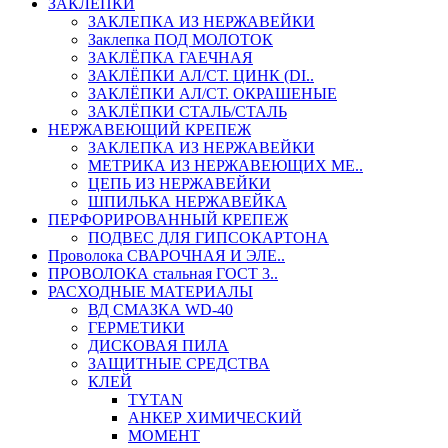
ЗАКЛЕПКИ
ЗАКЛЕПКА ИЗ НЕРЖАВЕЙКИ
Заклепка ПОД МОЛОТОК
ЗАКЛЁПКА ГАЕЧНАЯ
ЗАКЛЁПКИ АЛ/СТ. ЦИНК (DI..
ЗАКЛЁПКИ АЛ/СТ. ОКРАШЕНЫЕ
ЗАКЛЁПКИ СТАЛЬ/СТАЛЬ
НЕРЖАВЕЮЩИЙ КРЕПЕЖ
ЗАКЛЕПКА ИЗ НЕРЖАВЕЙКИ
МЕТРИКА ИЗ НЕРЖАВЕЮЩИХ МЕ..
ЦЕПЬ ИЗ НЕРЖАВЕЙКИ
ШПИЛЬКА НЕРЖАВЕЙКА
ПЕРФОРИРОВАННЫЙ КРЕПЕЖ
ПОДВЕС ДЛЯ ГИПСОКАРТОНА
Проволока СВАРОЧНАЯ И ЭЛЕ..
ПРОВОЛОКА стальная ГОСТ 3..
РАСХОДНЫЕ МАТЕРИАЛЫ
ВД СМАЗКА WD-40
ГЕРМЕТИКИ
ДИСКОВАЯ ПИЛА
ЗАЩИТНЫЕ СРЕДСТВА
КЛЕЙ
TYTAN
АНКЕР ХИМИЧЕСКИЙ
МОМЕНТ