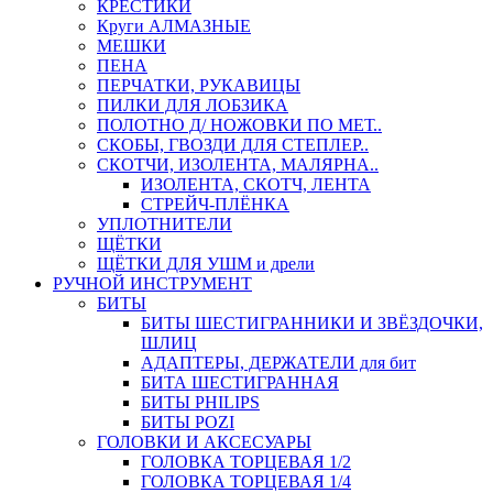
КРЕСТИКИ
Круги АЛМАЗНЫЕ
МЕШКИ
ПЕНА
ПЕРЧАТКИ, РУКАВИЦЫ
ПИЛКИ ДЛЯ ЛОБЗИКА
ПОЛОТНО Д/ НОЖОВКИ ПО МЕТ..
СКОБЫ, ГВОЗДИ ДЛЯ СТЕПЛЕР..
СКОТЧИ, ИЗОЛЕНТА, МАЛЯРНА..
ИЗОЛЕНТА, СКОТЧ, ЛЕНТА
СТРЕЙЧ-ПЛЁНКА
УПЛОТНИТЕЛИ
ЩЁТКИ
ЩЁТКИ ДЛЯ УШМ и дрели
РУЧНОЙ ИНСТРУМЕНТ
БИТЫ
БИТЫ ШЕСТИГРАННИКИ И ЗВЁЗДОЧКИ,
ШЛИЦ
АДАПТЕРЫ, ДЕРЖАТЕЛИ для бит
БИТА ШЕСТИГРАННАЯ
БИТЫ PHILIPS
БИТЫ POZI
ГОЛОВКИ И АКСЕСУАРЫ
ГОЛОВКА ТОРЦЕВАЯ 1/2
ГОЛОВКА ТОРЦЕВАЯ 1/4