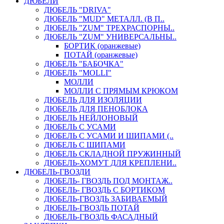
ДЮБЕЛИ
ДЮБЕЛЬ "DRIVA"
ДЮБЕЛЬ "MUD" МЕТАЛЛ. (В П..
ДЮБЕЛЬ "ZUM" ТРЕХРАСПОРНЫ..
ДЮБЕЛЬ "ZUM" УНИВЕРСАЛЬНЫ..
БОРТИК (оранжевые)
ПОТАЙ (оранжевые)
ДЮБЕЛЬ "БАБОЧКА"
ДЮБЕЛЬ "МOLLI"
МОЛЛИ
МОЛЛИ С ПРЯМЫМ КРЮКОМ
ДЮБЕЛЬ ДЛЯ ИЗОЛЯЦИИ
ДЮБЕЛЬ ДЛЯ ПЕНОБЛОКА
ДЮБЕЛЬ НЕЙЛОНОВЫЙ
ДЮБЕЛЬ С УСАМИ
ДЮБЕЛЬ С УСАМИ И ШИПАМИ (..
ДЮБЕЛЬ С ШИПАМИ
ДЮБЕЛЬ СКЛАДНОЙ ПРУЖИННЫЙ
ДЮБЕЛЬ-ХОМУТ ДЛЯ КРЕПЛЕНИ..
ДЮБЕЛЬ-ГВОЗДИ
ДЮБЕЛЬ- ГВОЗДЬ ПОД МОНТАЖ..
ДЮБЕЛЬ- ГВОЗДЬ С БОРТИКОМ
ДЮБЕЛЬ-ГВОЗДЬ ЗАБИВАЕМЫЙ
ДЮБЕЛЬ-ГВОЗДЬ ПОТАЙ
ДЮБЕЛЬ-ГВОЗДЬ ФАСАДНЫЙ