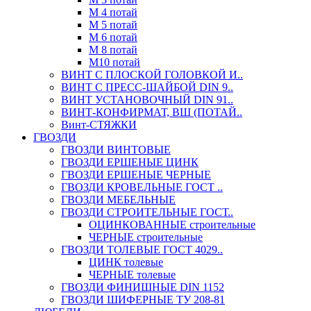
М 4 потай
М 5 потай
М 6 потай
М 8 потай
М10 потай
ВИНТ С ПЛОСКОЙ ГОЛОВКОЙ И..
ВИНТ С ПРЕСС-ШАЙБОЙ DIN 9..
ВИНТ УСТАНОВОЧНЫЙ DIN 91..
ВИНТ-КОНФИРМАТ, ВШ (ПОТАЙ..
Винт-СТЯЖКИ
ГВОЗДИ
ГВОЗДИ ВИНТОВЫЕ
ГВОЗДИ ЕРШЕНЫЕ ЦИНК
ГВОЗДИ ЕРШЕНЫЕ ЧЕРНЫЕ
ГВОЗДИ КРОВЕЛЬНЫЕ ГОСТ ..
ГВОЗДИ МЕБЕЛЬНЫЕ
ГВОЗДИ СТРОИТЕЛЬНЫЕ ГОСТ..
ОЦИНКОВАННЫЕ строительные
ЧЕРНЫЕ строительные
ГВОЗДИ ТОЛЕВЫЕ ГОСТ 4029..
ЦИНК толевые
ЧЕРНЫЕ толевые
ГВОЗДИ ФИНИШНЫЕ DIN 1152
ГВОЗДИ ШИФЕРНЫЕ ТУ 208-81