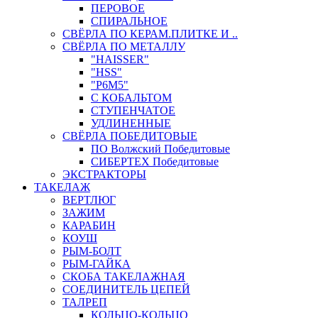
ПЕРОВОЕ
СПИРАЛЬНОЕ
СВЁРЛА ПО КЕРАМ.ПЛИТКЕ И ..
СВЁРЛА ПО МЕТАЛЛУ
"HAISSER"
"HSS"
"Р6М5"
С КОБАЛЬТОМ
СТУПЕНЧАТОЕ
УДЛИНЕННЫЕ
СВЁРЛА ПОБЕДИТОВЫЕ
ПО Волжский Победитовые
СИБЕРТЕХ Победитовые
ЭКСТРАКТОРЫ
ТАКЕЛАЖ
ВЕРТЛЮГ
ЗАЖИМ
КАРАБИН
КОУШ
РЫМ-БОЛТ
РЫМ-ГАЙКА
СКОБА ТАКЕЛАЖНАЯ
СОЕДИНИТЕЛЬ ЦЕПЕЙ
ТАЛРЕП
КОЛЬЦО-КОЛЬЦО