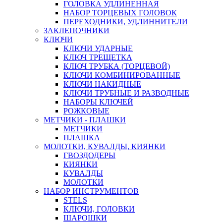
ГОЛОВКА УДЛИНЕННАЯ
НАБОР ТОРЦЕВЫХ ГОЛОВОК
ПЕРЕХОДНИКИ, УДЛИННИТЕЛИ
ЗАКЛЕПОЧНИКИ
КЛЮЧИ
КЛЮЧИ УДАРНЫЕ
КЛЮЧ ТРЕЩЕТКА
КЛЮЧ ТРУБКА (ТОРЦЕВОЙ)
КЛЮЧИ КОМБИНИРОВАННЫЕ
КЛЮЧИ НАКИДНЫЕ
КЛЮЧИ ТРУБНЫЕ И РАЗВОДНЫЕ
НАБОРЫ КЛЮЧЕЙ
РОЖКОВЫЕ
МЕТЧИКИ - ПЛАШКИ
МЕТЧИКИ
ПЛАШКА
МОЛОТКИ, КУВАЛДЫ, КИЯНКИ
ГВОЗДОДЕРЫ
КИЯНКИ
КУВАЛДЫ
МОЛОТКИ
НАБОР ИНСТРУМЕНТОВ
STELS
КЛЮЧИ, ГОЛОВКИ
ШАРОШКИ