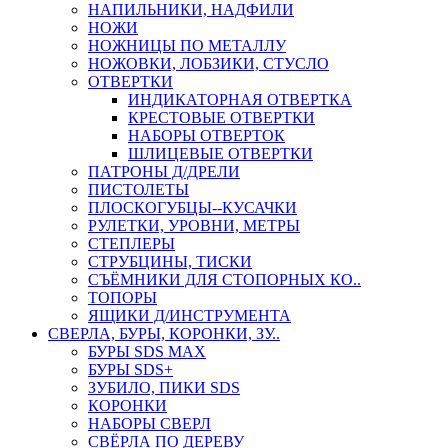
НАПИЛЬНИКИ, НАДФИЛИ
НОЖИ
НОЖНИЦЫ ПО МЕТАЛЛУ
НОЖОВКИ, ЛОБЗИКИ, СТУСЛО
ОТВЕРТКИ
ИНДИКАТОРНАЯ ОТВЕРТКА
КРЕСТОВЫЕ ОТВЕРТКИ
НАБОРЫ ОТВЕРТОК
ШЛИЦЕВЫЕ ОТВЕРТКИ
ПАТРОНЫ Д/ДРЕЛИ
ПИСТОЛЕТЫ
ПЛОСКОГУБЦЫ--КУСАЧКИ
РУЛЕТКИ, УРОВНИ, МЕТРЫ
СТЕПЛЕРЫ
СТРУБЦИНЫ, ТИСКИ
СЪЁМНИКИ ДЛЯ СТОПОРНЫХ КО..
ТОПОРЫ
ЯЩИКИ Д/ИНСТРУМЕНТА
СВЕРЛА, БУРЫ, КОРОНКИ, ЗУ..
БУРЫ SDS MAX
БУРЫ SDS+
ЗУБИЛО, ПИКИ SDS
КОРОНКИ
НАБОРЫ СВЕРЛ
СВЁРЛА ПО ДЕРЕВУ