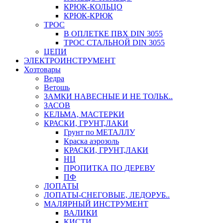
КРЮК-КОЛЬЦО
КРЮК-КРЮК
ТРОС
В ОПЛЕТКЕ ПВХ DIN 3055
ТРОС СТАЛЬНОЙ DIN 3055
ЦЕПИ
ЭЛЕКТРОИНСТРУМЕНТ
Хозтовары
Ведра
Ветошь
ЗАМКИ НАВЕСНЫЕ И НЕ ТОЛЬК..
ЗАСОВ
КЕЛЬМА, МАСТЕРКИ
КРАСКИ, ГРУНТ,ЛАКИ
Грунт по МЕТАЛЛУ
Краска аэрозоль
КРАСКИ, ГРУНТ,ЛАКИ
НЦ
ПРОПИТКА ПО ДЕРЕВУ
ПФ
ЛОПАТЫ
ЛОПАТЫ-СНЕГОВЫЕ, ЛЕДОРУБ..
МАЛЯРНЫЙ ИНСТРУМЕНТ
ВАЛИКИ
КИСТИ