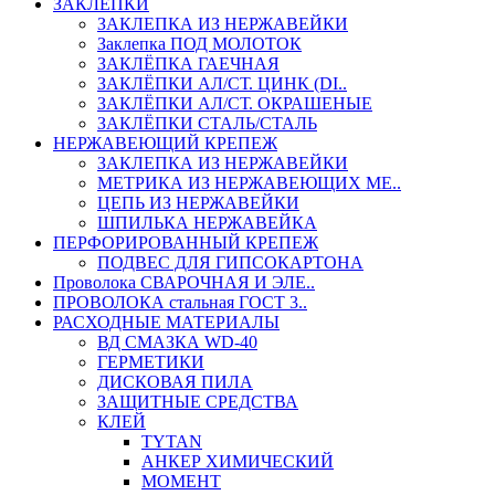
ЗАКЛЕПКИ
ЗАКЛЕПКА ИЗ НЕРЖАВЕЙКИ
Заклепка ПОД МОЛОТОК
ЗАКЛЁПКА ГАЕЧНАЯ
ЗАКЛЁПКИ АЛ/СТ. ЦИНК (DI..
ЗАКЛЁПКИ АЛ/СТ. ОКРАШЕНЫЕ
ЗАКЛЁПКИ СТАЛЬ/СТАЛЬ
НЕРЖАВЕЮЩИЙ КРЕПЕЖ
ЗАКЛЕПКА ИЗ НЕРЖАВЕЙКИ
МЕТРИКА ИЗ НЕРЖАВЕЮЩИХ МЕ..
ЦЕПЬ ИЗ НЕРЖАВЕЙКИ
ШПИЛЬКА НЕРЖАВЕЙКА
ПЕРФОРИРОВАННЫЙ КРЕПЕЖ
ПОДВЕС ДЛЯ ГИПСОКАРТОНА
Проволока СВАРОЧНАЯ И ЭЛЕ..
ПРОВОЛОКА стальная ГОСТ 3..
РАСХОДНЫЕ МАТЕРИАЛЫ
ВД СМАЗКА WD-40
ГЕРМЕТИКИ
ДИСКОВАЯ ПИЛА
ЗАЩИТНЫЕ СРЕДСТВА
КЛЕЙ
TYTAN
АНКЕР ХИМИЧЕСКИЙ
МОМЕНТ