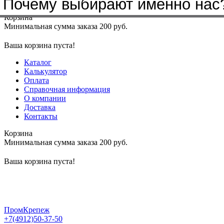
Почему выбирают именно нас
Меню
+7(4912)50-37-50
sbit@krep62.ru
Корзина
Минимальная сумма заказа 200 руб.
Ваша корзина пуста!
Каталог
Калькулятор
Оплата
Справочная информация
О компании
Доставка
Контакты
Корзина
Минимальная сумма заказа 200 руб.
Ваша корзина пуста!
ПромКрепеж
+7(4912)50-37-50