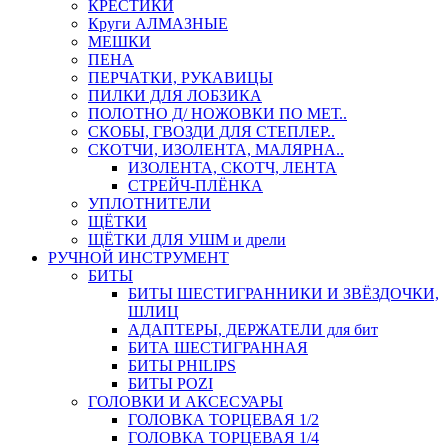
КРЕСТИКИ
Круги АЛМАЗНЫЕ
МЕШКИ
ПЕНА
ПЕРЧАТКИ, РУКАВИЦЫ
ПИЛКИ ДЛЯ ЛОБЗИКА
ПОЛОТНО Д/ НОЖОВКИ ПО МЕТ..
СКОБЫ, ГВОЗДИ ДЛЯ СТЕПЛЕР..
СКОТЧИ, ИЗОЛЕНТА, МАЛЯРНА..
ИЗОЛЕНТА, СКОТЧ, ЛЕНТА
СТРЕЙЧ-ПЛЁНКА
УПЛОТНИТЕЛИ
ЩЁТКИ
ЩЁТКИ ДЛЯ УШМ и дрели
РУЧНОЙ ИНСТРУМЕНТ
БИТЫ
БИТЫ ШЕСТИГРАННИКИ И ЗВЁЗДОЧКИ,
ШЛИЦ
АДАПТЕРЫ, ДЕРЖАТЕЛИ для бит
БИТА ШЕСТИГРАННАЯ
БИТЫ PHILIPS
БИТЫ POZI
ГОЛОВКИ И АКСЕСУАРЫ
ГОЛОВКА ТОРЦЕВАЯ 1/2
ГОЛОВКА ТОРЦЕВАЯ 1/4