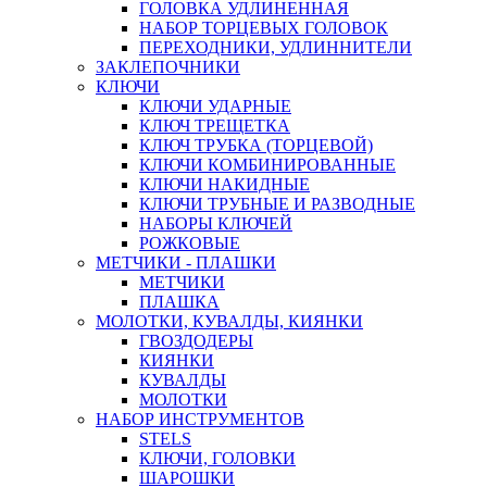
ГОЛОВКА УДЛИНЕННАЯ
НАБОР ТОРЦЕВЫХ ГОЛОВОК
ПЕРЕХОДНИКИ, УДЛИННИТЕЛИ
ЗАКЛЕПОЧНИКИ
КЛЮЧИ
КЛЮЧИ УДАРНЫЕ
КЛЮЧ ТРЕЩЕТКА
КЛЮЧ ТРУБКА (ТОРЦЕВОЙ)
КЛЮЧИ КОМБИНИРОВАННЫЕ
КЛЮЧИ НАКИДНЫЕ
КЛЮЧИ ТРУБНЫЕ И РАЗВОДНЫЕ
НАБОРЫ КЛЮЧЕЙ
РОЖКОВЫЕ
МЕТЧИКИ - ПЛАШКИ
МЕТЧИКИ
ПЛАШКА
МОЛОТКИ, КУВАЛДЫ, КИЯНКИ
ГВОЗДОДЕРЫ
КИЯНКИ
КУВАЛДЫ
МОЛОТКИ
НАБОР ИНСТРУМЕНТОВ
STELS
КЛЮЧИ, ГОЛОВКИ
ШАРОШКИ