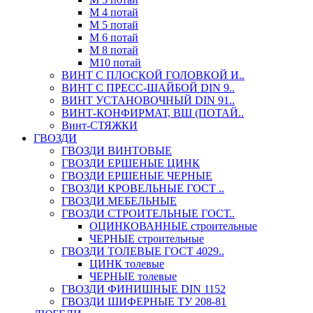
М 4 потай
М 5 потай
М 6 потай
М 8 потай
М10 потай
ВИНТ С ПЛОСКОЙ ГОЛОВКОЙ И..
ВИНТ С ПРЕСС-ШАЙБОЙ DIN 9..
ВИНТ УСТАНОВОЧНЫЙ DIN 91..
ВИНТ-КОНФИРМАТ, ВШ (ПОТАЙ..
Винт-СТЯЖКИ
ГВОЗДИ
ГВОЗДИ ВИНТОВЫЕ
ГВОЗДИ ЕРШЕНЫЕ ЦИНК
ГВОЗДИ ЕРШЕНЫЕ ЧЕРНЫЕ
ГВОЗДИ КРОВЕЛЬНЫЕ ГОСТ ..
ГВОЗДИ МЕБЕЛЬНЫЕ
ГВОЗДИ СТРОИТЕЛЬНЫЕ ГОСТ..
ОЦИНКОВАННЫЕ строительные
ЧЕРНЫЕ строительные
ГВОЗДИ ТОЛЕВЫЕ ГОСТ 4029..
ЦИНК толевые
ЧЕРНЫЕ толевые
ГВОЗДИ ФИНИШНЫЕ DIN 1152
ГВОЗДИ ШИФЕРНЫЕ ТУ 208-81