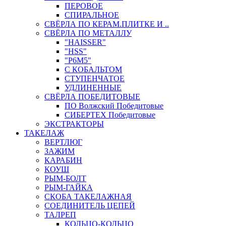
ПЕРОВОЕ
СПИРАЛЬНОЕ
СВЁРЛА ПО КЕРАМ.ПЛИТКЕ И ..
СВЁРЛА ПО МЕТАЛЛУ
"HAISSER"
"HSS"
"Р6М5"
С КОБАЛЬТОМ
СТУПЕНЧАТОЕ
УДЛИНЕННЫЕ
СВЁРЛА ПОБЕДИТОВЫЕ
ПО Волжский Победитовые
СИБЕРТЕХ Победитовые
ЭКСТРАКТОРЫ
ТАКЕЛАЖ
ВЕРТЛЮГ
ЗАЖИМ
КАРАБИН
КОУШ
РЫМ-БОЛТ
РЫМ-ГАЙКА
СКОБА ТАКЕЛАЖНАЯ
СОЕДИНИТЕЛЬ ЦЕПЕЙ
ТАЛРЕП
КОЛЬЦО-КОЛЬЦО