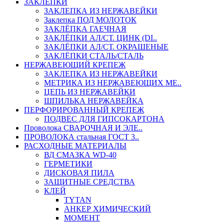
ЗАКЛЕПКИ
ЗАКЛЕПКА ИЗ НЕРЖАВЕЙКИ
Заклепка ПОД МОЛОТОК
ЗАКЛЁПКА ГАЕЧНАЯ
ЗАКЛЁПКИ АЛ/СТ. ЦИНК (DI..
ЗАКЛЁПКИ АЛ/СТ. ОКРАШЕНЫЕ
ЗАКЛЁПКИ СТАЛЬ/СТАЛЬ
НЕРЖАВЕЮЩИЙ КРЕПЕЖ
ЗАКЛЕПКА ИЗ НЕРЖАВЕЙКИ
МЕТРИКА ИЗ НЕРЖАВЕЮЩИХ МЕ..
ЦЕПЬ ИЗ НЕРЖАВЕЙКИ
ШПИЛЬКА НЕРЖАВЕЙКА
ПЕРФОРИРОВАННЫЙ КРЕПЕЖ
ПОДВЕС ДЛЯ ГИПСОКАРТОНА
Проволока СВАРОЧНАЯ И ЭЛЕ..
ПРОВОЛОКА стальная ГОСТ 3..
РАСХОДНЫЕ МАТЕРИАЛЫ
ВД СМАЗКА WD-40
ГЕРМЕТИКИ
ДИСКОВАЯ ПИЛА
ЗАЩИТНЫЕ СРЕДСТВА
КЛЕЙ
TYTAN
АНКЕР ХИМИЧЕСКИЙ
МОМЕНТ