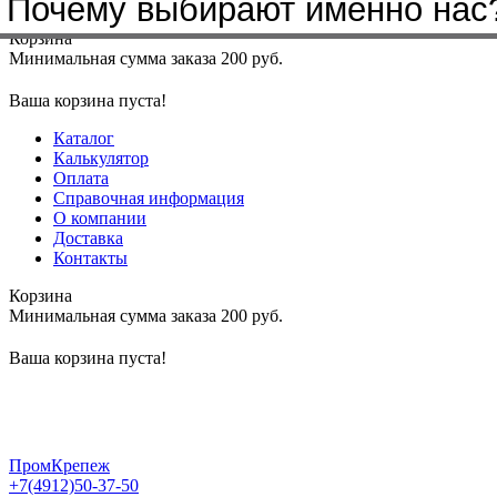
Почему выбирают именно нас
Меню
+7(4912)50-37-50
sbit@krep62.ru
Корзина
Минимальная сумма заказа 200 руб.
Ваша корзина пуста!
Каталог
Калькулятор
Оплата
Справочная информация
О компании
Доставка
Контакты
Корзина
Минимальная сумма заказа 200 руб.
Ваша корзина пуста!
ПромКрепеж
+7(4912)50-37-50