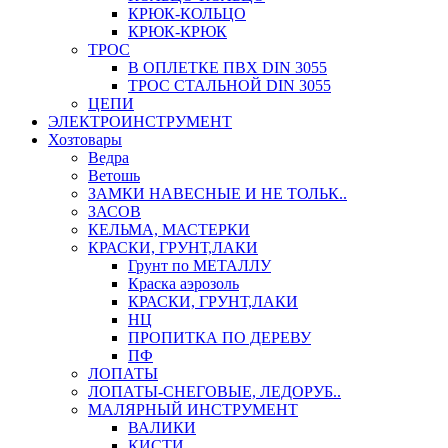
КРЮК-КОЛЬЦО
КРЮК-КРЮК
ТРОС
В ОПЛЕТКЕ ПВХ DIN 3055
ТРОС СТАЛЬНОЙ DIN 3055
ЦЕПИ
ЭЛЕКТРОИНСТРУМЕНТ
Хозтовары
Ведра
Ветошь
ЗАМКИ НАВЕСНЫЕ И НЕ ТОЛЬК..
ЗАСОВ
КЕЛЬМА, МАСТЕРКИ
КРАСКИ, ГРУНТ,ЛАКИ
Грунт по МЕТАЛЛУ
Краска аэрозоль
КРАСКИ, ГРУНТ,ЛАКИ
НЦ
ПРОПИТКА ПО ДЕРЕВУ
ПФ
ЛОПАТЫ
ЛОПАТЫ-СНЕГОВЫЕ, ЛЕДОРУБ..
МАЛЯРНЫЙ ИНСТРУМЕНТ
ВАЛИКИ
КИСТИ