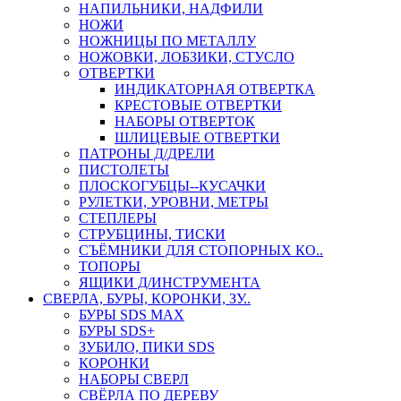
НАПИЛЬНИКИ, НАДФИЛИ
НОЖИ
НОЖНИЦЫ ПО МЕТАЛЛУ
НОЖОВКИ, ЛОБЗИКИ, СТУСЛО
ОТВЕРТКИ
ИНДИКАТОРНАЯ ОТВЕРТКА
КРЕСТОВЫЕ ОТВЕРТКИ
НАБОРЫ ОТВЕРТОК
ШЛИЦЕВЫЕ ОТВЕРТКИ
ПАТРОНЫ Д/ДРЕЛИ
ПИСТОЛЕТЫ
ПЛОСКОГУБЦЫ--КУСАЧКИ
РУЛЕТКИ, УРОВНИ, МЕТРЫ
СТЕПЛЕРЫ
СТРУБЦИНЫ, ТИСКИ
СЪЁМНИКИ ДЛЯ СТОПОРНЫХ КО..
ТОПОРЫ
ЯЩИКИ Д/ИНСТРУМЕНТА
СВЕРЛА, БУРЫ, КОРОНКИ, ЗУ..
БУРЫ SDS MAX
БУРЫ SDS+
ЗУБИЛО, ПИКИ SDS
КОРОНКИ
НАБОРЫ СВЕРЛ
СВЁРЛА ПО ДЕРЕВУ