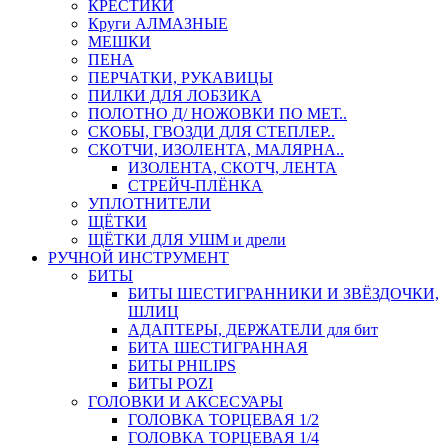
КРЕСТИКИ
Круги АЛМАЗНЫЕ
МЕШКИ
ПЕНА
ПЕРЧАТКИ, РУКАВИЦЫ
ПИЛКИ ДЛЯ ЛОБЗИКА
ПОЛОТНО Д/ НОЖОВКИ ПО МЕТ..
СКОБЫ, ГВОЗДИ ДЛЯ СТЕПЛЕР..
СКОТЧИ, ИЗОЛЕНТА, МАЛЯРНА..
ИЗОЛЕНТА, СКОТЧ, ЛЕНТА
СТРЕЙЧ-ПЛЁНКА
УПЛОТНИТЕЛИ
ЩЁТКИ
ЩЁТКИ ДЛЯ УШМ и дрели
РУЧНОЙ ИНСТРУМЕНТ
БИТЫ
БИТЫ ШЕСТИГРАННИКИ И ЗВЁЗДОЧКИ,
ШЛИЦ
АДАПТЕРЫ, ДЕРЖАТЕЛИ для бит
БИТА ШЕСТИГРАННАЯ
БИТЫ PHILIPS
БИТЫ POZI
ГОЛОВКИ И АКСЕСУАРЫ
ГОЛОВКА ТОРЦЕВАЯ 1/2
ГОЛОВКА ТОРЦЕВАЯ 1/4