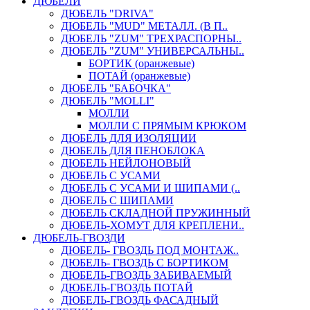
ДЮБЕЛИ
ДЮБЕЛЬ "DRIVA"
ДЮБЕЛЬ "MUD" МЕТАЛЛ. (В П..
ДЮБЕЛЬ "ZUM" ТРЕХРАСПОРНЫ..
ДЮБЕЛЬ "ZUM" УНИВЕРСАЛЬНЫ..
БОРТИК (оранжевые)
ПОТАЙ (оранжевые)
ДЮБЕЛЬ "БАБОЧКА"
ДЮБЕЛЬ "МOLLI"
МОЛЛИ
МОЛЛИ С ПРЯМЫМ КРЮКОМ
ДЮБЕЛЬ ДЛЯ ИЗОЛЯЦИИ
ДЮБЕЛЬ ДЛЯ ПЕНОБЛОКА
ДЮБЕЛЬ НЕЙЛОНОВЫЙ
ДЮБЕЛЬ С УСАМИ
ДЮБЕЛЬ С УСАМИ И ШИПАМИ (..
ДЮБЕЛЬ С ШИПАМИ
ДЮБЕЛЬ СКЛАДНОЙ ПРУЖИННЫЙ
ДЮБЕЛЬ-ХОМУТ ДЛЯ КРЕПЛЕНИ..
ДЮБЕЛЬ-ГВОЗДИ
ДЮБЕЛЬ- ГВОЗДЬ ПОД МОНТАЖ..
ДЮБЕЛЬ- ГВОЗДЬ С БОРТИКОМ
ДЮБЕЛЬ-ГВОЗДЬ ЗАБИВАЕМЫЙ
ДЮБЕЛЬ-ГВОЗДЬ ПОТАЙ
ДЮБЕЛЬ-ГВОЗДЬ ФАСАДНЫЙ