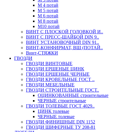
М 4 потай
М 5 потай
М 6 потай
М 8 потай
М10 потай
ВИНТ С ПЛОСКОЙ ГОЛОВКОЙ И..
ВИНТ С ПРЕСС-ШАЙБОЙ DIN 9..
ВИНТ УСТАНОВОЧНЫЙ DIN 91..
ВИНТ-КОНФИРМАТ, ВШ (ПОТАЙ..
Винт-СТЯЖКИ
ГВОЗДИ
ГВОЗДИ ВИНТОВЫЕ
ГВОЗДИ ЕРШЕНЫЕ ЦИНК
ГВОЗДИ ЕРШЕНЫЕ ЧЕРНЫЕ
ГВОЗДИ КРОВЕЛЬНЫЕ ГОСТ ..
ГВОЗДИ МЕБЕЛЬНЫЕ
ГВОЗДИ СТРОИТЕЛЬНЫЕ ГОСТ..
ОЦИНКОВАННЫЕ строительные
ЧЕРНЫЕ строительные
ГВОЗДИ ТОЛЕВЫЕ ГОСТ 4029..
ЦИНК толевые
ЧЕРНЫЕ толевые
ГВОЗДИ ФИНИШНЫЕ DIN 1152
ГВОЗДИ ШИФЕРНЫЕ ТУ 208-81