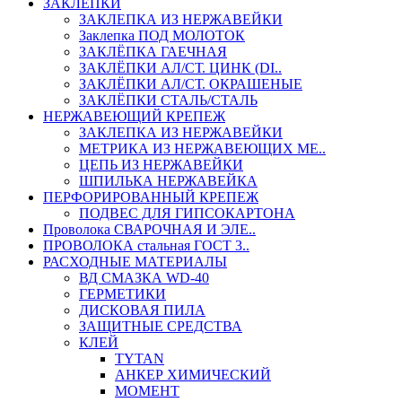
ЗАКЛЕПКИ
ЗАКЛЕПКА ИЗ НЕРЖАВЕЙКИ
Заклепка ПОД МОЛОТОК
ЗАКЛЁПКА ГАЕЧНАЯ
ЗАКЛЁПКИ АЛ/СТ. ЦИНК (DI..
ЗАКЛЁПКИ АЛ/СТ. ОКРАШЕНЫЕ
ЗАКЛЁПКИ СТАЛЬ/СТАЛЬ
НЕРЖАВЕЮЩИЙ КРЕПЕЖ
ЗАКЛЕПКА ИЗ НЕРЖАВЕЙКИ
МЕТРИКА ИЗ НЕРЖАВЕЮЩИХ МЕ..
ЦЕПЬ ИЗ НЕРЖАВЕЙКИ
ШПИЛЬКА НЕРЖАВЕЙКА
ПЕРФОРИРОВАННЫЙ КРЕПЕЖ
ПОДВЕС ДЛЯ ГИПСОКАРТОНА
Проволока СВАРОЧНАЯ И ЭЛЕ..
ПРОВОЛОКА стальная ГОСТ 3..
РАСХОДНЫЕ МАТЕРИАЛЫ
ВД СМАЗКА WD-40
ГЕРМЕТИКИ
ДИСКОВАЯ ПИЛА
ЗАЩИТНЫЕ СРЕДСТВА
КЛЕЙ
TYTAN
АНКЕР ХИМИЧЕСКИЙ
МОМЕНТ