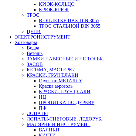
КРЮК-КОЛЬЦО
КРЮК-КРЮК
ТРОС
В ОПЛЕТКЕ ПВХ DIN 3055
ТРОС СТАЛЬНОЙ DIN 3055
ЦЕПИ
ЭЛЕКТРОИНСТРУМЕНТ
Хозтовары
Ведра
Ветошь
ЗАМКИ НАВЕСНЫЕ И НЕ ТОЛЬК..
ЗАСОВ
КЕЛЬМА, МАСТЕРКИ
КРАСКИ, ГРУНТ,ЛАКИ
Грунт по МЕТАЛЛУ
Краска аэрозоль
КРАСКИ, ГРУНТ,ЛАКИ
НЦ
ПРОПИТКА ПО ДЕРЕВУ
ПФ
ЛОПАТЫ
ЛОПАТЫ-СНЕГОВЫЕ, ЛЕДОРУБ..
МАЛЯРНЫЙ ИНСТРУМЕНТ
ВАЛИКИ
КИСТИ