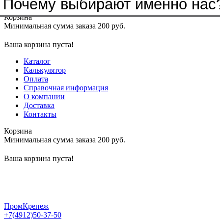
Почему выбирают именно нас
Меню
+7(4912)50-37-50
sbit@krep62.ru
Корзина
Минимальная сумма заказа 200 руб.
Ваша корзина пуста!
Каталог
Калькулятор
Оплата
Справочная информация
О компании
Доставка
Контакты
Корзина
Минимальная сумма заказа 200 руб.
Ваша корзина пуста!
ПромКрепеж
+7(4912)50-37-50