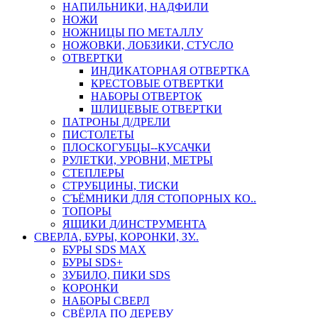
НАПИЛЬНИКИ, НАДФИЛИ
НОЖИ
НОЖНИЦЫ ПО МЕТАЛЛУ
НОЖОВКИ, ЛОБЗИКИ, СТУСЛО
ОТВЕРТКИ
ИНДИКАТОРНАЯ ОТВЕРТКА
КРЕСТОВЫЕ ОТВЕРТКИ
НАБОРЫ ОТВЕРТОК
ШЛИЦЕВЫЕ ОТВЕРТКИ
ПАТРОНЫ Д/ДРЕЛИ
ПИСТОЛЕТЫ
ПЛОСКОГУБЦЫ--КУСАЧКИ
РУЛЕТКИ, УРОВНИ, МЕТРЫ
СТЕПЛЕРЫ
СТРУБЦИНЫ, ТИСКИ
СЪЁМНИКИ ДЛЯ СТОПОРНЫХ КО..
ТОПОРЫ
ЯЩИКИ Д/ИНСТРУМЕНТА
СВЕРЛА, БУРЫ, КОРОНКИ, ЗУ..
БУРЫ SDS MAX
БУРЫ SDS+
ЗУБИЛО, ПИКИ SDS
КОРОНКИ
НАБОРЫ СВЕРЛ
СВЁРЛА ПО ДЕРЕВУ