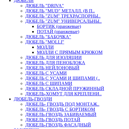
ДЮБЕЛИ
ДЮБЕЛЬ "DRIVA"
ДЮБЕЛЬ "MUD" МЕТАЛЛ. (В П..
ДЮБЕЛЬ "ZUM" ТРЕХРАСПОРНЫ..
ДЮБЕЛЬ "ZUM" УНИВЕРСАЛЬНЫ..
БОРТИК (оранжевые)
ПОТАЙ (оранжевые)
ДЮБЕЛЬ "БАБОЧКА"
ДЮБЕЛЬ "МOLLI"
МОЛЛИ
МОЛЛИ С ПРЯМЫМ КРЮКОМ
ДЮБЕЛЬ ДЛЯ ИЗОЛЯЦИИ
ДЮБЕЛЬ ДЛЯ ПЕНОБЛОКА
ДЮБЕЛЬ НЕЙЛОНОВЫЙ
ДЮБЕЛЬ С УСАМИ
ДЮБЕЛЬ С УСАМИ И ШИПАМИ (..
ДЮБЕЛЬ С ШИПАМИ
ДЮБЕЛЬ СКЛАДНОЙ ПРУЖИННЫЙ
ДЮБЕЛЬ-ХОМУТ ДЛЯ КРЕПЛЕНИ..
ДЮБЕЛЬ-ГВОЗДИ
ДЮБЕЛЬ- ГВОЗДЬ ПОД МОНТАЖ..
ДЮБЕЛЬ- ГВОЗДЬ С БОРТИКОМ
ДЮБЕЛЬ-ГВОЗДЬ ЗАБИВАЕМЫЙ
ДЮБЕЛЬ-ГВОЗДЬ ПОТАЙ
ДЮБЕЛЬ-ГВОЗДЬ ФАСАДНЫЙ