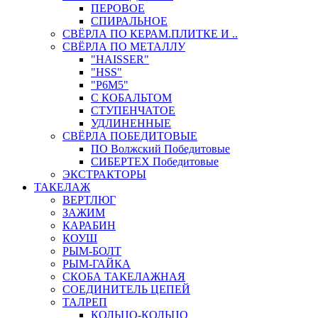
ПЕРОВОЕ
СПИРАЛЬНОЕ
СВЁРЛА ПО КЕРАМ.ПЛИТКЕ И ..
СВЁРЛА ПО МЕТАЛЛУ
"HAISSER"
"HSS"
"Р6М5"
С КОБАЛЬТОМ
СТУПЕНЧАТОЕ
УДЛИНЕННЫЕ
СВЁРЛА ПОБЕДИТОВЫЕ
ПО Волжский Победитовые
СИБЕРТЕХ Победитовые
ЭКСТРАКТОРЫ
ТАКЕЛАЖ
ВЕРТЛЮГ
ЗАЖИМ
КАРАБИН
КОУШ
РЫМ-БОЛТ
РЫМ-ГАЙКА
СКОБА ТАКЕЛАЖНАЯ
СОЕДИНИТЕЛЬ ЦЕПЕЙ
ТАЛРЕП
КОЛЬЦО-КОЛЬЦО