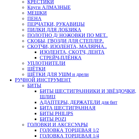
КРЕСТИКИ
Круги АЛМАЗНЫЕ
МЕШКИ
ПЕНА
ПЕРЧАТКИ, РУКАВИЦЫ
ПИЛКИ ДЛЯ ЛОБЗИКА
ПОЛОТНО Д/ НОЖОВКИ ПО МЕТ..
СКОБЫ, ГВОЗДИ ДЛЯ СТЕПЛЕР..
СКОТЧИ, ИЗОЛЕНТА, МАЛЯРНА..
ИЗОЛЕНТА, СКОТЧ, ЛЕНТА
СТРЕЙЧ-ПЛЁНКА
УПЛОТНИТЕЛИ
ЩЁТКИ
ЩЁТКИ ДЛЯ УШМ и дрели
РУЧНОЙ ИНСТРУМЕНТ
БИТЫ
БИТЫ ШЕСТИГРАННИКИ И ЗВЁЗДОЧКИ,
ШЛИЦ
АДАПТЕРЫ, ДЕРЖАТЕЛИ для бит
БИТА ШЕСТИГРАННАЯ
БИТЫ PHILIPS
БИТЫ POZI
ГОЛОВКИ И АКСЕСУАРЫ
ГОЛОВКА ТОРЦЕВАЯ 1/2
ГОЛОВКА ТОРЦЕВАЯ 1/4