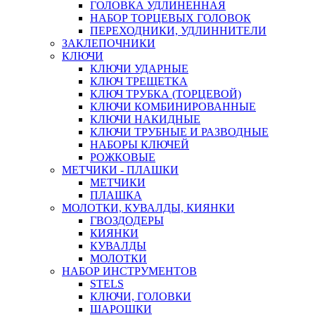
ГОЛОВКА УДЛИНЕННАЯ
НАБОР ТОРЦЕВЫХ ГОЛОВОК
ПЕРЕХОДНИКИ, УДЛИННИТЕЛИ
ЗАКЛЕПОЧНИКИ
КЛЮЧИ
КЛЮЧИ УДАРНЫЕ
КЛЮЧ ТРЕЩЕТКА
КЛЮЧ ТРУБКА (ТОРЦЕВОЙ)
КЛЮЧИ КОМБИНИРОВАННЫЕ
КЛЮЧИ НАКИДНЫЕ
КЛЮЧИ ТРУБНЫЕ И РАЗВОДНЫЕ
НАБОРЫ КЛЮЧЕЙ
РОЖКОВЫЕ
МЕТЧИКИ - ПЛАШКИ
МЕТЧИКИ
ПЛАШКА
МОЛОТКИ, КУВАЛДЫ, КИЯНКИ
ГВОЗДОДЕРЫ
КИЯНКИ
КУВАЛДЫ
МОЛОТКИ
НАБОР ИНСТРУМЕНТОВ
STELS
КЛЮЧИ, ГОЛОВКИ
ШАРОШКИ