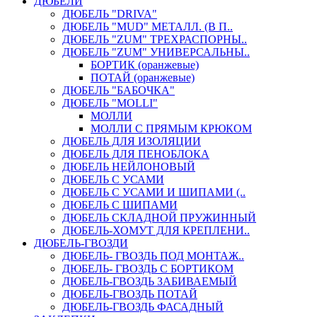
ДЮБЕЛИ
ДЮБЕЛЬ "DRIVA"
ДЮБЕЛЬ "MUD" МЕТАЛЛ. (В П..
ДЮБЕЛЬ "ZUM" ТРЕХРАСПОРНЫ..
ДЮБЕЛЬ "ZUM" УНИВЕРСАЛЬНЫ..
БОРТИК (оранжевые)
ПОТАЙ (оранжевые)
ДЮБЕЛЬ "БАБОЧКА"
ДЮБЕЛЬ "МOLLI"
МОЛЛИ
МОЛЛИ С ПРЯМЫМ КРЮКОМ
ДЮБЕЛЬ ДЛЯ ИЗОЛЯЦИИ
ДЮБЕЛЬ ДЛЯ ПЕНОБЛОКА
ДЮБЕЛЬ НЕЙЛОНОВЫЙ
ДЮБЕЛЬ С УСАМИ
ДЮБЕЛЬ С УСАМИ И ШИПАМИ (..
ДЮБЕЛЬ С ШИПАМИ
ДЮБЕЛЬ СКЛАДНОЙ ПРУЖИННЫЙ
ДЮБЕЛЬ-ХОМУТ ДЛЯ КРЕПЛЕНИ..
ДЮБЕЛЬ-ГВОЗДИ
ДЮБЕЛЬ- ГВОЗДЬ ПОД МОНТАЖ..
ДЮБЕЛЬ- ГВОЗДЬ С БОРТИКОМ
ДЮБЕЛЬ-ГВОЗДЬ ЗАБИВАЕМЫЙ
ДЮБЕЛЬ-ГВОЗДЬ ПОТАЙ
ДЮБЕЛЬ-ГВОЗДЬ ФАСАДНЫЙ