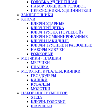
ГОЛОВКА УДЛИНЕННАЯ
НАБОР ТОРЦЕВЫХ ГОЛОВОК
ПЕРЕХОДНИКИ, УДЛИННИТЕЛИ
ЗАКЛЕПОЧНИКИ
КЛЮЧИ
КЛЮЧИ УДАРНЫЕ
КЛЮЧ ТРЕЩЕТКА
КЛЮЧ ТРУБКА (ТОРЦЕВОЙ)
КЛЮЧИ КОМБИНИРОВАННЫЕ
КЛЮЧИ НАКИДНЫЕ
КЛЮЧИ ТРУБНЫЕ И РАЗВОДНЫЕ
НАБОРЫ КЛЮЧЕЙ
РОЖКОВЫЕ
МЕТЧИКИ - ПЛАШКИ
МЕТЧИКИ
ПЛАШКА
МОЛОТКИ, КУВАЛДЫ, КИЯНКИ
ГВОЗДОДЕРЫ
КИЯНКИ
КУВАЛДЫ
МОЛОТКИ
НАБОР ИНСТРУМЕНТОВ
STELS
КЛЮЧИ, ГОЛОВКИ
ШАРОШКИ