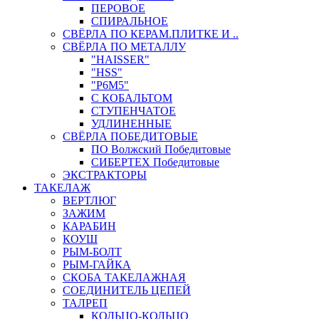
ПЕРОВОЕ
СПИРАЛЬНОЕ
СВЁРЛА ПО КЕРАМ.ПЛИТКЕ И ..
СВЁРЛА ПО МЕТАЛЛУ
"HAISSER"
"HSS"
"Р6М5"
С КОБАЛЬТОМ
СТУПЕНЧАТОЕ
УДЛИНЕННЫЕ
СВЁРЛА ПОБЕДИТОВЫЕ
ПО Волжский Победитовые
СИБЕРТЕХ Победитовые
ЭКСТРАКТОРЫ
ТАКЕЛАЖ
ВЕРТЛЮГ
ЗАЖИМ
КАРАБИН
КОУШ
РЫМ-БОЛТ
РЫМ-ГАЙКА
СКОБА ТАКЕЛАЖНАЯ
СОЕДИНИТЕЛЬ ЦЕПЕЙ
ТАЛРЕП
КОЛЬЦО-КОЛЬЦО