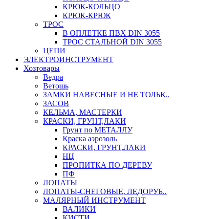
КРЮК-КОЛЬЦО
КРЮК-КРЮК
ТРОС
В ОПЛЕТКЕ ПВХ DIN 3055
ТРОС СТАЛЬНОЙ DIN 3055
ЦЕПИ
ЭЛЕКТРОИНСТРУМЕНТ
Хозтовары
Ведра
Ветошь
ЗАМКИ НАВЕСНЫЕ И НЕ ТОЛЬК..
ЗАСОВ
КЕЛЬМА, МАСТЕРКИ
КРАСКИ, ГРУНТ,ЛАКИ
Грунт по МЕТАЛЛУ
Краска аэрозоль
КРАСКИ, ГРУНТ,ЛАКИ
НЦ
ПРОПИТКА ПО ДЕРЕВУ
ПФ
ЛОПАТЫ
ЛОПАТЫ-СНЕГОВЫЕ, ЛЕДОРУБ..
МАЛЯРНЫЙ ИНСТРУМЕНТ
ВАЛИКИ
КИСТИ