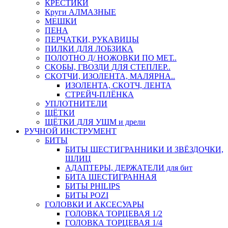
КРЕСТИКИ
Круги АЛМАЗНЫЕ
МЕШКИ
ПЕНА
ПЕРЧАТКИ, РУКАВИЦЫ
ПИЛКИ ДЛЯ ЛОБЗИКА
ПОЛОТНО Д/ НОЖОВКИ ПО МЕТ..
СКОБЫ, ГВОЗДИ ДЛЯ СТЕПЛЕР..
СКОТЧИ, ИЗОЛЕНТА, МАЛЯРНА..
ИЗОЛЕНТА, СКОТЧ, ЛЕНТА
СТРЕЙЧ-ПЛЁНКА
УПЛОТНИТЕЛИ
ЩЁТКИ
ЩЁТКИ ДЛЯ УШМ и дрели
РУЧНОЙ ИНСТРУМЕНТ
БИТЫ
БИТЫ ШЕСТИГРАННИКИ И ЗВЁЗДОЧКИ,
ШЛИЦ
АДАПТЕРЫ, ДЕРЖАТЕЛИ для бит
БИТА ШЕСТИГРАННАЯ
БИТЫ PHILIPS
БИТЫ POZI
ГОЛОВКИ И АКСЕСУАРЫ
ГОЛОВКА ТОРЦЕВАЯ 1/2
ГОЛОВКА ТОРЦЕВАЯ 1/4