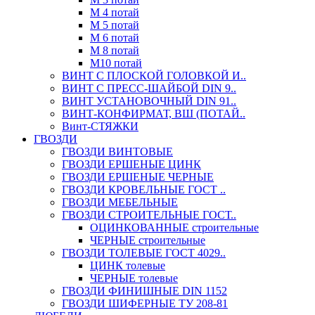
М 4 потай
М 5 потай
М 6 потай
М 8 потай
М10 потай
ВИНТ С ПЛОСКОЙ ГОЛОВКОЙ И..
ВИНТ С ПРЕСС-ШАЙБОЙ DIN 9..
ВИНТ УСТАНОВОЧНЫЙ DIN 91..
ВИНТ-КОНФИРМАТ, ВШ (ПОТАЙ..
Винт-СТЯЖКИ
ГВОЗДИ
ГВОЗДИ ВИНТОВЫЕ
ГВОЗДИ ЕРШЕНЫЕ ЦИНК
ГВОЗДИ ЕРШЕНЫЕ ЧЕРНЫЕ
ГВОЗДИ КРОВЕЛЬНЫЕ ГОСТ ..
ГВОЗДИ МЕБЕЛЬНЫЕ
ГВОЗДИ СТРОИТЕЛЬНЫЕ ГОСТ..
ОЦИНКОВАННЫЕ строительные
ЧЕРНЫЕ строительные
ГВОЗДИ ТОЛЕВЫЕ ГОСТ 4029..
ЦИНК толевые
ЧЕРНЫЕ толевые
ГВОЗДИ ФИНИШНЫЕ DIN 1152
ГВОЗДИ ШИФЕРНЫЕ ТУ 208-81