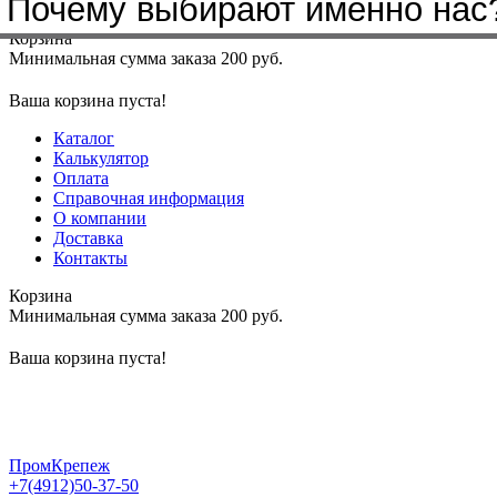
Почему выбирают именно нас
Меню
+7(4912)50-37-50
sbit@krep62.ru
Корзина
Минимальная сумма заказа 200 руб.
Ваша корзина пуста!
Каталог
Калькулятор
Оплата
Справочная информация
О компании
Доставка
Контакты
Корзина
Минимальная сумма заказа 200 руб.
Ваша корзина пуста!
ПромКрепеж
+7(4912)50-37-50