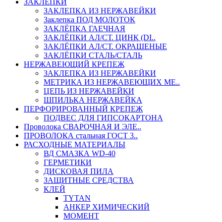
ЗАКЛЕПКИ
ЗАКЛЕПКА ИЗ НЕРЖАВЕЙКИ
Заклепка ПОД МОЛОТОК
ЗАКЛЁПКА ГАЕЧНАЯ
ЗАКЛЁПКИ АЛ/СТ. ЦИНК (DI..
ЗАКЛЁПКИ АЛ/СТ. ОКРАШЕНЫЕ
ЗАКЛЁПКИ СТАЛЬ/СТАЛЬ
НЕРЖАВЕЮЩИЙ КРЕПЕЖ
ЗАКЛЕПКА ИЗ НЕРЖАВЕЙКИ
МЕТРИКА ИЗ НЕРЖАВЕЮЩИХ МЕ..
ЦЕПЬ ИЗ НЕРЖАВЕЙКИ
ШПИЛЬКА НЕРЖАВЕЙКА
ПЕРФОРИРОВАННЫЙ КРЕПЕЖ
ПОДВЕС ДЛЯ ГИПСОКАРТОНА
Проволока СВАРОЧНАЯ И ЭЛЕ..
ПРОВОЛОКА стальная ГОСТ 3..
РАСХОДНЫЕ МАТЕРИАЛЫ
ВД СМАЗКА WD-40
ГЕРМЕТИКИ
ДИСКОВАЯ ПИЛА
ЗАЩИТНЫЕ СРЕДСТВА
КЛЕЙ
TYTAN
АНКЕР ХИМИЧЕСКИЙ
МОМЕНТ