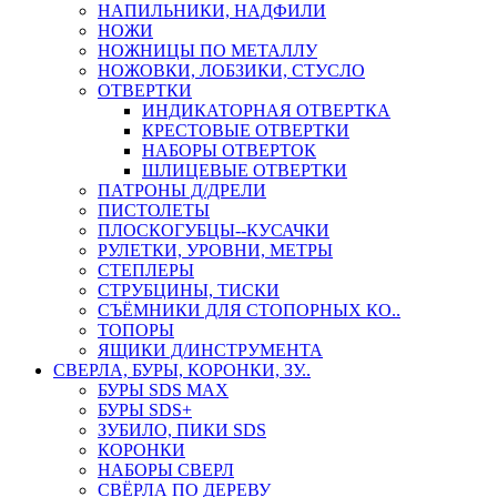
НАПИЛЬНИКИ, НАДФИЛИ
НОЖИ
НОЖНИЦЫ ПО МЕТАЛЛУ
НОЖОВКИ, ЛОБЗИКИ, СТУСЛО
ОТВЕРТКИ
ИНДИКАТОРНАЯ ОТВЕРТКА
КРЕСТОВЫЕ ОТВЕРТКИ
НАБОРЫ ОТВЕРТОК
ШЛИЦЕВЫЕ ОТВЕРТКИ
ПАТРОНЫ Д/ДРЕЛИ
ПИСТОЛЕТЫ
ПЛОСКОГУБЦЫ--КУСАЧКИ
РУЛЕТКИ, УРОВНИ, МЕТРЫ
СТЕПЛЕРЫ
СТРУБЦИНЫ, ТИСКИ
СЪЁМНИКИ ДЛЯ СТОПОРНЫХ КО..
ТОПОРЫ
ЯЩИКИ Д/ИНСТРУМЕНТА
СВЕРЛА, БУРЫ, КОРОНКИ, ЗУ..
БУРЫ SDS MAX
БУРЫ SDS+
ЗУБИЛО, ПИКИ SDS
КОРОНКИ
НАБОРЫ СВЕРЛ
СВЁРЛА ПО ДЕРЕВУ