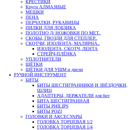
КРЕСТИКИ
Круги АЛМАЗНЫЕ
МЕШКИ
ПЕНА
ПЕРЧАТКИ, РУКАВИЦЫ
ПИЛКИ ДЛЯ ЛОБЗИКА
ПОЛОТНО Д/ НОЖОВКИ ПО МЕТ..
СКОБЫ, ГВОЗДИ ДЛЯ СТЕПЛЕР..
СКОТЧИ, ИЗОЛЕНТА, МАЛЯРНА..
ИЗОЛЕНТА, СКОТЧ, ЛЕНТА
СТРЕЙЧ-ПЛЁНКА
УПЛОТНИТЕЛИ
ЩЁТКИ
ЩЁТКИ ДЛЯ УШМ и дрели
РУЧНОЙ ИНСТРУМЕНТ
БИТЫ
БИТЫ ШЕСТИГРАННИКИ И ЗВЁЗДОЧКИ,
ШЛИЦ
АДАПТЕРЫ, ДЕРЖАТЕЛИ для бит
БИТА ШЕСТИГРАННАЯ
БИТЫ PHILIPS
БИТЫ POZI
ГОЛОВКИ И АКСЕСУАРЫ
ГОЛОВКА ТОРЦЕВАЯ 1/2
ГОЛОВКА ТОРЦЕВАЯ 1/4