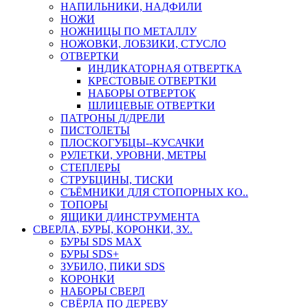
НАПИЛЬНИКИ, НАДФИЛИ
НОЖИ
НОЖНИЦЫ ПО МЕТАЛЛУ
НОЖОВКИ, ЛОБЗИКИ, СТУСЛО
ОТВЕРТКИ
ИНДИКАТОРНАЯ ОТВЕРТКА
КРЕСТОВЫЕ ОТВЕРТКИ
НАБОРЫ ОТВЕРТОК
ШЛИЦЕВЫЕ ОТВЕРТКИ
ПАТРОНЫ Д/ДРЕЛИ
ПИСТОЛЕТЫ
ПЛОСКОГУБЦЫ--КУСАЧКИ
РУЛЕТКИ, УРОВНИ, МЕТРЫ
СТЕПЛЕРЫ
СТРУБЦИНЫ, ТИСКИ
СЪЁМНИКИ ДЛЯ СТОПОРНЫХ КО..
ТОПОРЫ
ЯЩИКИ Д/ИНСТРУМЕНТА
СВЕРЛА, БУРЫ, КОРОНКИ, ЗУ..
БУРЫ SDS MAX
БУРЫ SDS+
ЗУБИЛО, ПИКИ SDS
КОРОНКИ
НАБОРЫ СВЕРЛ
СВЁРЛА ПО ДЕРЕВУ