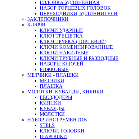
ГОЛОВКА УДЛИНЕННАЯ
НАБОР ТОРЦЕВЫХ ГОЛОВОК
ПЕРЕХОДНИКИ, УДЛИННИТЕЛИ
ЗАКЛЕПОЧНИКИ
КЛЮЧИ
КЛЮЧИ УДАРНЫЕ
КЛЮЧ ТРЕЩЕТКА
КЛЮЧ ТРУБКА (ТОРЦЕВОЙ)
КЛЮЧИ КОМБИНИРОВАННЫЕ
КЛЮЧИ НАКИДНЫЕ
КЛЮЧИ ТРУБНЫЕ И РАЗВОДНЫЕ
НАБОРЫ КЛЮЧЕЙ
РОЖКОВЫЕ
МЕТЧИКИ - ПЛАШКИ
МЕТЧИКИ
ПЛАШКА
МОЛОТКИ, КУВАЛДЫ, КИЯНКИ
ГВОЗДОДЕРЫ
КИЯНКИ
КУВАЛДЫ
МОЛОТКИ
НАБОР ИНСТРУМЕНТОВ
STELS
КЛЮЧИ, ГОЛОВКИ
ШАРОШКИ