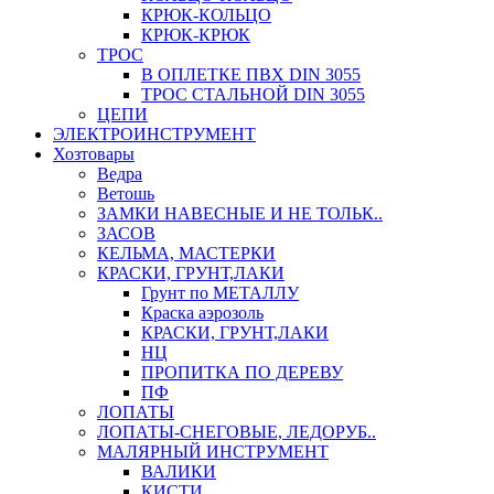
КРЮК-КОЛЬЦО
КРЮК-КРЮК
ТРОС
В ОПЛЕТКЕ ПВХ DIN 3055
ТРОС СТАЛЬНОЙ DIN 3055
ЦЕПИ
ЭЛЕКТРОИНСТРУМЕНТ
Хозтовары
Ведра
Ветошь
ЗАМКИ НАВЕСНЫЕ И НЕ ТОЛЬК..
ЗАСОВ
КЕЛЬМА, МАСТЕРКИ
КРАСКИ, ГРУНТ,ЛАКИ
Грунт по МЕТАЛЛУ
Краска аэрозоль
КРАСКИ, ГРУНТ,ЛАКИ
НЦ
ПРОПИТКА ПО ДЕРЕВУ
ПФ
ЛОПАТЫ
ЛОПАТЫ-СНЕГОВЫЕ, ЛЕДОРУБ..
МАЛЯРНЫЙ ИНСТРУМЕНТ
ВАЛИКИ
КИСТИ