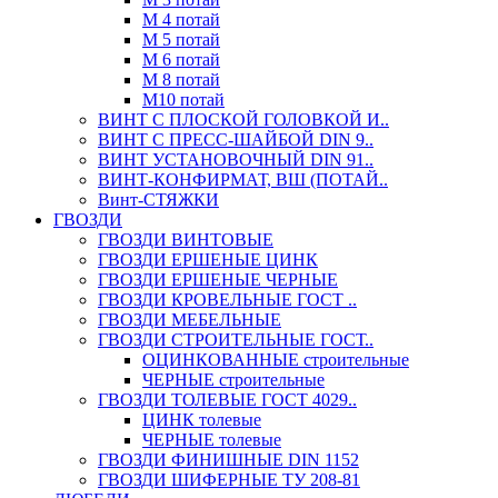
М 4 потай
М 5 потай
М 6 потай
М 8 потай
М10 потай
ВИНТ С ПЛОСКОЙ ГОЛОВКОЙ И..
ВИНТ С ПРЕСС-ШАЙБОЙ DIN 9..
ВИНТ УСТАНОВОЧНЫЙ DIN 91..
ВИНТ-КОНФИРМАТ, ВШ (ПОТАЙ..
Винт-СТЯЖКИ
ГВОЗДИ
ГВОЗДИ ВИНТОВЫЕ
ГВОЗДИ ЕРШЕНЫЕ ЦИНК
ГВОЗДИ ЕРШЕНЫЕ ЧЕРНЫЕ
ГВОЗДИ КРОВЕЛЬНЫЕ ГОСТ ..
ГВОЗДИ МЕБЕЛЬНЫЕ
ГВОЗДИ СТРОИТЕЛЬНЫЕ ГОСТ..
ОЦИНКОВАННЫЕ строительные
ЧЕРНЫЕ строительные
ГВОЗДИ ТОЛЕВЫЕ ГОСТ 4029..
ЦИНК толевые
ЧЕРНЫЕ толевые
ГВОЗДИ ФИНИШНЫЕ DIN 1152
ГВОЗДИ ШИФЕРНЫЕ ТУ 208-81