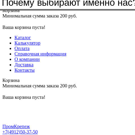
Почему выбирают именно нас
Меню
+7(4912)50-37-50
sbit@krep62.ru
Корзина
Минимальная сумма заказа 200 руб.
Ваша корзина пуста!
Каталог
Калькулятор
Оплата
Справочная информация
О компании
Доставка
Контакты
Корзина
Минимальная сумма заказа 200 руб.
Ваша корзина пуста!
ПромКрепеж
+7(4912)50-37-50