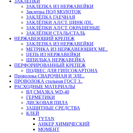
ЗАКЛЕПКИ
ЗАКЛЕПКА ИЗ НЕРЖАВЕЙКИ
Заклепка ПОД МОЛОТОК
ЗАКЛЁПКА ГАЕЧНАЯ
ЗАКЛЁПКИ АЛ/СТ. ЦИНК (DI..
ЗАКЛЁПКИ АЛ/СТ. ОКРАШЕНЫЕ
ЗАКЛЁПКИ СТАЛЬ/СТАЛЬ
НЕРЖАВЕЮЩИЙ КРЕПЕЖ
ЗАКЛЕПКА ИЗ НЕРЖАВЕЙКИ
МЕТРИКА ИЗ НЕРЖАВЕЮЩИХ МЕ..
ЦЕПЬ ИЗ НЕРЖАВЕЙКИ
ШПИЛЬКА НЕРЖАВЕЙКА
ПЕРФОРИРОВАННЫЙ КРЕПЕЖ
ПОДВЕС ДЛЯ ГИПСОКАРТОНА
Проволока СВАРОЧНАЯ И ЭЛЕ..
ПРОВОЛОКА стальная ГОСТ 3..
РАСХОДНЫЕ МАТЕРИАЛЫ
ВД СМАЗКА WD-40
ГЕРМЕТИКИ
ДИСКОВАЯ ПИЛА
ЗАЩИТНЫЕ СРЕДСТВА
КЛЕЙ
TYTAN
АНКЕР ХИМИЧЕСКИЙ
МОМЕНТ