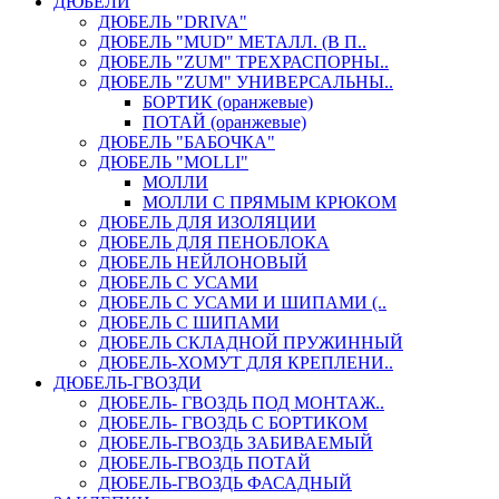
ДЮБЕЛИ
ДЮБЕЛЬ "DRIVA"
ДЮБЕЛЬ "MUD" МЕТАЛЛ. (В П..
ДЮБЕЛЬ "ZUM" ТРЕХРАСПОРНЫ..
ДЮБЕЛЬ "ZUM" УНИВЕРСАЛЬНЫ..
БОРТИК (оранжевые)
ПОТАЙ (оранжевые)
ДЮБЕЛЬ "БАБОЧКА"
ДЮБЕЛЬ "МOLLI"
МОЛЛИ
МОЛЛИ С ПРЯМЫМ КРЮКОМ
ДЮБЕЛЬ ДЛЯ ИЗОЛЯЦИИ
ДЮБЕЛЬ ДЛЯ ПЕНОБЛОКА
ДЮБЕЛЬ НЕЙЛОНОВЫЙ
ДЮБЕЛЬ С УСАМИ
ДЮБЕЛЬ С УСАМИ И ШИПАМИ (..
ДЮБЕЛЬ С ШИПАМИ
ДЮБЕЛЬ СКЛАДНОЙ ПРУЖИННЫЙ
ДЮБЕЛЬ-ХОМУТ ДЛЯ КРЕПЛЕНИ..
ДЮБЕЛЬ-ГВОЗДИ
ДЮБЕЛЬ- ГВОЗДЬ ПОД МОНТАЖ..
ДЮБЕЛЬ- ГВОЗДЬ С БОРТИКОМ
ДЮБЕЛЬ-ГВОЗДЬ ЗАБИВАЕМЫЙ
ДЮБЕЛЬ-ГВОЗДЬ ПОТАЙ
ДЮБЕЛЬ-ГВОЗДЬ ФАСАДНЫЙ