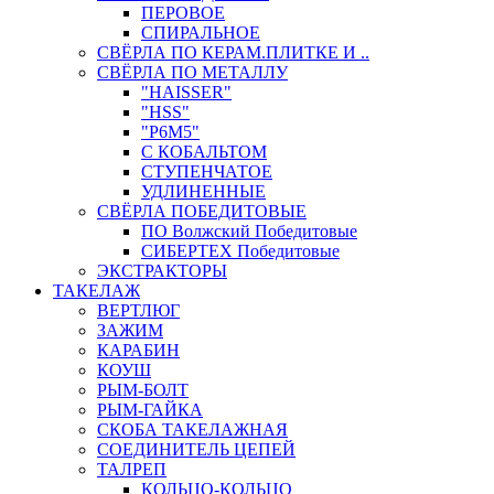
ПЕРОВОЕ
СПИРАЛЬНОЕ
СВЁРЛА ПО КЕРАМ.ПЛИТКЕ И ..
СВЁРЛА ПО МЕТАЛЛУ
"HAISSER"
"HSS"
"Р6М5"
С КОБАЛЬТОМ
СТУПЕНЧАТОЕ
УДЛИНЕННЫЕ
СВЁРЛА ПОБЕДИТОВЫЕ
ПО Волжский Победитовые
СИБЕРТЕХ Победитовые
ЭКСТРАКТОРЫ
ТАКЕЛАЖ
ВЕРТЛЮГ
ЗАЖИМ
КАРАБИН
КОУШ
РЫМ-БОЛТ
РЫМ-ГАЙКА
СКОБА ТАКЕЛАЖНАЯ
СОЕДИНИТЕЛЬ ЦЕПЕЙ
ТАЛРЕП
КОЛЬЦО-КОЛЬЦО