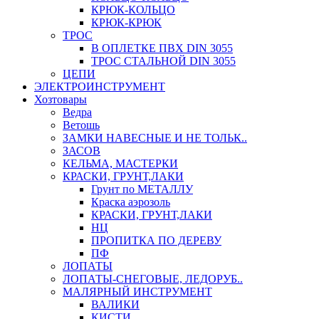
КРЮК-КОЛЬЦО
КРЮК-КРЮК
ТРОС
В ОПЛЕТКЕ ПВХ DIN 3055
ТРОС СТАЛЬНОЙ DIN 3055
ЦЕПИ
ЭЛЕКТРОИНСТРУМЕНТ
Хозтовары
Ведра
Ветошь
ЗАМКИ НАВЕСНЫЕ И НЕ ТОЛЬК..
ЗАСОВ
КЕЛЬМА, МАСТЕРКИ
КРАСКИ, ГРУНТ,ЛАКИ
Грунт по МЕТАЛЛУ
Краска аэрозоль
КРАСКИ, ГРУНТ,ЛАКИ
НЦ
ПРОПИТКА ПО ДЕРЕВУ
ПФ
ЛОПАТЫ
ЛОПАТЫ-СНЕГОВЫЕ, ЛЕДОРУБ..
МАЛЯРНЫЙ ИНСТРУМЕНТ
ВАЛИКИ
КИСТИ