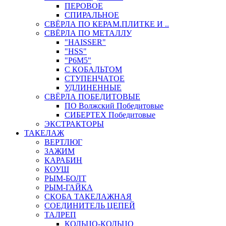
ПЕРОВОЕ
СПИРАЛЬНОЕ
СВЁРЛА ПО КЕРАМ.ПЛИТКЕ И ..
СВЁРЛА ПО МЕТАЛЛУ
"HAISSER"
"HSS"
"Р6М5"
С КОБАЛЬТОМ
СТУПЕНЧАТОЕ
УДЛИНЕННЫЕ
СВЁРЛА ПОБЕДИТОВЫЕ
ПО Волжский Победитовые
СИБЕРТЕХ Победитовые
ЭКСТРАКТОРЫ
ТАКЕЛАЖ
ВЕРТЛЮГ
ЗАЖИМ
КАРАБИН
КОУШ
РЫМ-БОЛТ
РЫМ-ГАЙКА
СКОБА ТАКЕЛАЖНАЯ
СОЕДИНИТЕЛЬ ЦЕПЕЙ
ТАЛРЕП
КОЛЬЦО-КОЛЬЦО