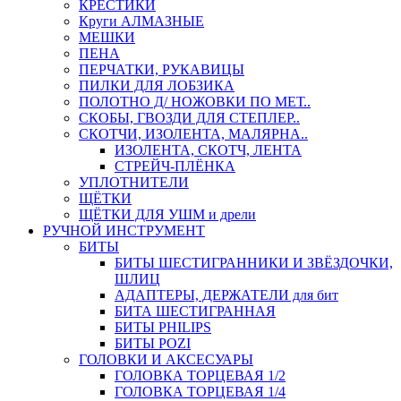
КРЕСТИКИ
Круги АЛМАЗНЫЕ
МЕШКИ
ПЕНА
ПЕРЧАТКИ, РУКАВИЦЫ
ПИЛКИ ДЛЯ ЛОБЗИКА
ПОЛОТНО Д/ НОЖОВКИ ПО МЕТ..
СКОБЫ, ГВОЗДИ ДЛЯ СТЕПЛЕР..
СКОТЧИ, ИЗОЛЕНТА, МАЛЯРНА..
ИЗОЛЕНТА, СКОТЧ, ЛЕНТА
СТРЕЙЧ-ПЛЁНКА
УПЛОТНИТЕЛИ
ЩЁТКИ
ЩЁТКИ ДЛЯ УШМ и дрели
РУЧНОЙ ИНСТРУМЕНТ
БИТЫ
БИТЫ ШЕСТИГРАННИКИ И ЗВЁЗДОЧКИ,
ШЛИЦ
АДАПТЕРЫ, ДЕРЖАТЕЛИ для бит
БИТА ШЕСТИГРАННАЯ
БИТЫ PHILIPS
БИТЫ POZI
ГОЛОВКИ И АКСЕСУАРЫ
ГОЛОВКА ТОРЦЕВАЯ 1/2
ГОЛОВКА ТОРЦЕВАЯ 1/4