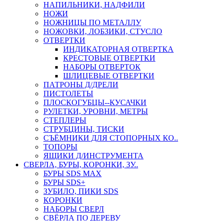
НАПИЛЬНИКИ, НАДФИЛИ
НОЖИ
НОЖНИЦЫ ПО МЕТАЛЛУ
НОЖОВКИ, ЛОБЗИКИ, СТУСЛО
ОТВЕРТКИ
ИНДИКАТОРНАЯ ОТВЕРТКА
КРЕСТОВЫЕ ОТВЕРТКИ
НАБОРЫ ОТВЕРТОК
ШЛИЦЕВЫЕ ОТВЕРТКИ
ПАТРОНЫ Д/ДРЕЛИ
ПИСТОЛЕТЫ
ПЛОСКОГУБЦЫ--КУСАЧКИ
РУЛЕТКИ, УРОВНИ, МЕТРЫ
СТЕПЛЕРЫ
СТРУБЦИНЫ, ТИСКИ
СЪЁМНИКИ ДЛЯ СТОПОРНЫХ КО..
ТОПОРЫ
ЯЩИКИ Д/ИНСТРУМЕНТА
СВЕРЛА, БУРЫ, КОРОНКИ, ЗУ..
БУРЫ SDS MAX
БУРЫ SDS+
ЗУБИЛО, ПИКИ SDS
КОРОНКИ
НАБОРЫ СВЕРЛ
СВЁРЛА ПО ДЕРЕВУ