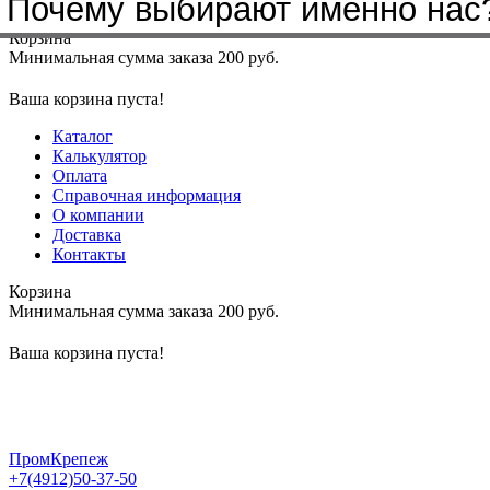
Почему выбирают именно нас
Меню
+7(4912)50-37-50
sbit@krep62.ru
Корзина
Минимальная сумма заказа 200 руб.
Ваша корзина пуста!
Каталог
Калькулятор
Оплата
Справочная информация
О компании
Доставка
Контакты
Корзина
Минимальная сумма заказа 200 руб.
Ваша корзина пуста!
ПромКрепеж
+7(4912)50-37-50