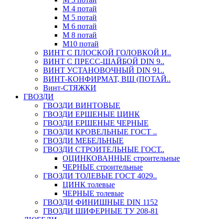
М 4 потай
М 5 потай
М 6 потай
М 8 потай
М10 потай
ВИНТ С ПЛОСКОЙ ГОЛОВКОЙ И..
ВИНТ С ПРЕСС-ШАЙБОЙ DIN 9..
ВИНТ УСТАНОВОЧНЫЙ DIN 91..
ВИНТ-КОНФИРМАТ, ВШ (ПОТАЙ..
Винт-СТЯЖКИ
ГВОЗДИ
ГВОЗДИ ВИНТОВЫЕ
ГВОЗДИ ЕРШЕНЫЕ ЦИНК
ГВОЗДИ ЕРШЕНЫЕ ЧЕРНЫЕ
ГВОЗДИ КРОВЕЛЬНЫЕ ГОСТ ..
ГВОЗДИ МЕБЕЛЬНЫЕ
ГВОЗДИ СТРОИТЕЛЬНЫЕ ГОСТ..
ОЦИНКОВАННЫЕ строительные
ЧЕРНЫЕ строительные
ГВОЗДИ ТОЛЕВЫЕ ГОСТ 4029..
ЦИНК толевые
ЧЕРНЫЕ толевые
ГВОЗДИ ФИНИШНЫЕ DIN 1152
ГВОЗДИ ШИФЕРНЫЕ ТУ 208-81