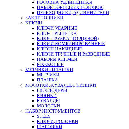
ГОЛОВКА УДЛИНЕННАЯ
НАБОР ТОРЦЕВЫХ ГОЛОВОК
ПЕРЕХОДНИКИ, УДЛИННИТЕЛИ
ЗАКЛЕПОЧНИКИ
КЛЮЧИ
КЛЮЧИ УДАРНЫЕ
КЛЮЧ ТРЕЩЕТКА
КЛЮЧ ТРУБКА (ТОРЦЕВОЙ)
КЛЮЧИ КОМБИНИРОВАННЫЕ
КЛЮЧИ НАКИДНЫЕ
КЛЮЧИ ТРУБНЫЕ И РАЗВОДНЫЕ
НАБОРЫ КЛЮЧЕЙ
РОЖКОВЫЕ
МЕТЧИКИ - ПЛАШКИ
МЕТЧИКИ
ПЛАШКА
МОЛОТКИ, КУВАЛДЫ, КИЯНКИ
ГВОЗДОДЕРЫ
КИЯНКИ
КУВАЛДЫ
МОЛОТКИ
НАБОР ИНСТРУМЕНТОВ
STELS
КЛЮЧИ, ГОЛОВКИ
ШАРОШКИ