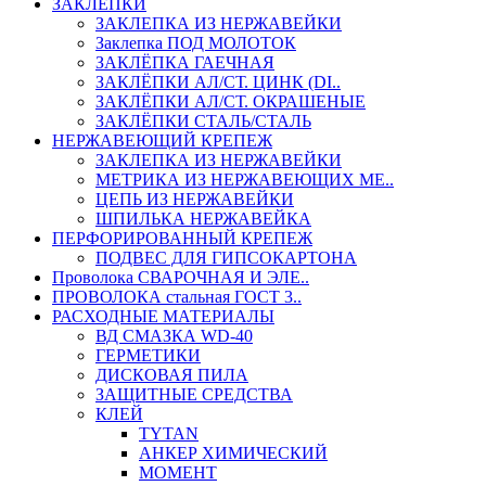
ЗАКЛЕПКИ
ЗАКЛЕПКА ИЗ НЕРЖАВЕЙКИ
Заклепка ПОД МОЛОТОК
ЗАКЛЁПКА ГАЕЧНАЯ
ЗАКЛЁПКИ АЛ/СТ. ЦИНК (DI..
ЗАКЛЁПКИ АЛ/СТ. ОКРАШЕНЫЕ
ЗАКЛЁПКИ СТАЛЬ/СТАЛЬ
НЕРЖАВЕЮЩИЙ КРЕПЕЖ
ЗАКЛЕПКА ИЗ НЕРЖАВЕЙКИ
МЕТРИКА ИЗ НЕРЖАВЕЮЩИХ МЕ..
ЦЕПЬ ИЗ НЕРЖАВЕЙКИ
ШПИЛЬКА НЕРЖАВЕЙКА
ПЕРФОРИРОВАННЫЙ КРЕПЕЖ
ПОДВЕС ДЛЯ ГИПСОКАРТОНА
Проволока СВАРОЧНАЯ И ЭЛЕ..
ПРОВОЛОКА стальная ГОСТ 3..
РАСХОДНЫЕ МАТЕРИАЛЫ
ВД СМАЗКА WD-40
ГЕРМЕТИКИ
ДИСКОВАЯ ПИЛА
ЗАЩИТНЫЕ СРЕДСТВА
КЛЕЙ
TYTAN
АНКЕР ХИМИЧЕСКИЙ
МОМЕНТ