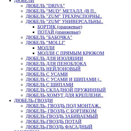
ДЮБЕЛИ
ДЮБЕЛЬ "DRIVA"
ДЮБЕЛЬ "MUD" МЕТАЛЛ. (В П..
ДЮБЕЛЬ "ZUM" ТРЕХРАСПОРНЫ..
ДЮБЕЛЬ "ZUM" УНИВЕРСАЛЬНЫ..
БОРТИК (оранжевые)
ПОТАЙ (оранжевые)
ДЮБЕЛЬ "БАБОЧКА"
ДЮБЕЛЬ "МOLLI"
МОЛЛИ
МОЛЛИ С ПРЯМЫМ КРЮКОМ
ДЮБЕЛЬ ДЛЯ ИЗОЛЯЦИИ
ДЮБЕЛЬ ДЛЯ ПЕНОБЛОКА
ДЮБЕЛЬ НЕЙЛОНОВЫЙ
ДЮБЕЛЬ С УСАМИ
ДЮБЕЛЬ С УСАМИ И ШИПАМИ (..
ДЮБЕЛЬ С ШИПАМИ
ДЮБЕЛЬ СКЛАДНОЙ ПРУЖИННЫЙ
ДЮБЕЛЬ-ХОМУТ ДЛЯ КРЕПЛЕНИ..
ДЮБЕЛЬ-ГВОЗДИ
ДЮБЕЛЬ- ГВОЗДЬ ПОД МОНТАЖ..
ДЮБЕЛЬ- ГВОЗДЬ С БОРТИКОМ
ДЮБЕЛЬ-ГВОЗДЬ ЗАБИВАЕМЫЙ
ДЮБЕЛЬ-ГВОЗДЬ ПОТАЙ
ДЮБЕЛЬ-ГВОЗДЬ ФАСАДНЫЙ