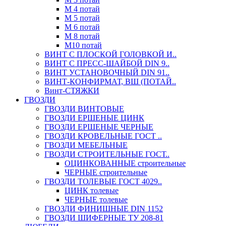
М 4 потай
М 5 потай
М 6 потай
М 8 потай
М10 потай
ВИНТ С ПЛОСКОЙ ГОЛОВКОЙ И..
ВИНТ С ПРЕСС-ШАЙБОЙ DIN 9..
ВИНТ УСТАНОВОЧНЫЙ DIN 91..
ВИНТ-КОНФИРМАТ, ВШ (ПОТАЙ..
Винт-СТЯЖКИ
ГВОЗДИ
ГВОЗДИ ВИНТОВЫЕ
ГВОЗДИ ЕРШЕНЫЕ ЦИНК
ГВОЗДИ ЕРШЕНЫЕ ЧЕРНЫЕ
ГВОЗДИ КРОВЕЛЬНЫЕ ГОСТ ..
ГВОЗДИ МЕБЕЛЬНЫЕ
ГВОЗДИ СТРОИТЕЛЬНЫЕ ГОСТ..
ОЦИНКОВАННЫЕ строительные
ЧЕРНЫЕ строительные
ГВОЗДИ ТОЛЕВЫЕ ГОСТ 4029..
ЦИНК толевые
ЧЕРНЫЕ толевые
ГВОЗДИ ФИНИШНЫЕ DIN 1152
ГВОЗДИ ШИФЕРНЫЕ ТУ 208-81