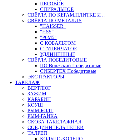
ПЕРОВОЕ
СПИРАЛЬНОЕ
СВЁРЛА ПО КЕРАМ.ПЛИТКЕ И ..
СВЁРЛА ПО МЕТАЛЛУ
"HAISSER"
"HSS"
"Р6М5"
С КОБАЛЬТОМ
СТУПЕНЧАТОЕ
УДЛИНЕННЫЕ
СВЁРЛА ПОБЕДИТОВЫЕ
ПО Волжский Победитовые
СИБЕРТЕХ Победитовые
ЭКСТРАКТОРЫ
ТАКЕЛАЖ
ВЕРТЛЮГ
ЗАЖИМ
КАРАБИН
КОУШ
РЫМ-БОЛТ
РЫМ-ГАЙКА
СКОБА ТАКЕЛАЖНАЯ
СОЕДИНИТЕЛЬ ЦЕПЕЙ
ТАЛРЕП
КОЛЬЦО-КОЛЬЦО