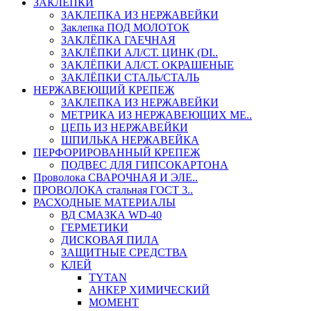
ЗАКЛЕПКИ
ЗАКЛЕПКА ИЗ НЕРЖАВЕЙКИ
Заклепка ПОД МОЛОТОК
ЗАКЛЁПКА ГАЕЧНАЯ
ЗАКЛЁПКИ АЛ/СТ. ЦИНК (DI..
ЗАКЛЁПКИ АЛ/СТ. ОКРАШЕНЫЕ
ЗАКЛЁПКИ СТАЛЬ/СТАЛЬ
НЕРЖАВЕЮЩИЙ КРЕПЕЖ
ЗАКЛЕПКА ИЗ НЕРЖАВЕЙКИ
МЕТРИКА ИЗ НЕРЖАВЕЮЩИХ МЕ..
ЦЕПЬ ИЗ НЕРЖАВЕЙКИ
ШПИЛЬКА НЕРЖАВЕЙКА
ПЕРФОРИРОВАННЫЙ КРЕПЕЖ
ПОДВЕС ДЛЯ ГИПСОКАРТОНА
Проволока СВАРОЧНАЯ И ЭЛЕ..
ПРОВОЛОКА стальная ГОСТ 3..
РАСХОДНЫЕ МАТЕРИАЛЫ
ВД СМАЗКА WD-40
ГЕРМЕТИКИ
ДИСКОВАЯ ПИЛА
ЗАЩИТНЫЕ СРЕДСТВА
КЛЕЙ
TYTAN
АНКЕР ХИМИЧЕСКИЙ
МОМЕНТ