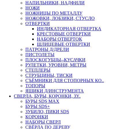
НАПИЛЬНИКИ, НАДФИЛИ
НОЖИ
НОЖНИЦЫ ПО МЕТАЛЛУ
НОЖОВКИ, ЛОБЗИКИ, СТУСЛО
ОТВЕРТКИ
ИНДИКАТОРНАЯ ОТВЕРТКА
КРЕСТОВЫЕ ОТВЕРТКИ
НАБОРЫ ОТВЕРТОК
ШЛИЦЕВЫЕ ОТВЕРТКИ
ПАТРОНЫ Д/ДРЕЛИ
ПИСТОЛЕТЫ
ПЛОСКОГУБЦЫ--КУСАЧКИ
РУЛЕТКИ, УРОВНИ, МЕТРЫ
СТЕПЛЕРЫ
СТРУБЦИНЫ, ТИСКИ
СЪЁМНИКИ ДЛЯ СТОПОРНЫХ КО..
ТОПОРЫ
ЯЩИКИ Д/ИНСТРУМЕНТА
СВЕРЛА, БУРЫ, КОРОНКИ, ЗУ..
БУРЫ SDS MAX
БУРЫ SDS+
ЗУБИЛО, ПИКИ SDS
КОРОНКИ
НАБОРЫ СВЕРЛ
СВЁРЛА ПО ДЕРЕВУ