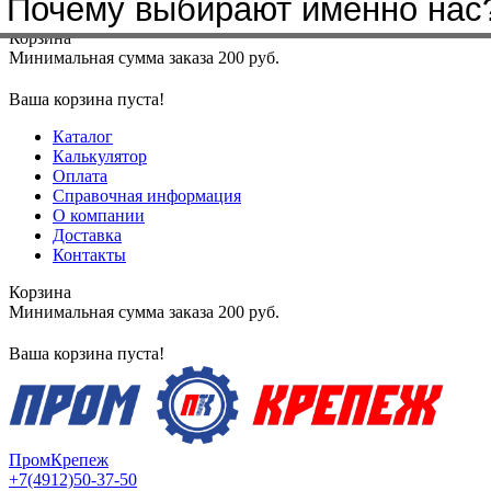
Почему выбирают именно нас
Меню
+7(4912)50-37-50
sbit@krep62.ru
Корзина
Минимальная сумма заказа 200 руб.
Ваша корзина пуста!
Каталог
Калькулятор
Оплата
Справочная информация
О компании
Доставка
Контакты
Корзина
Минимальная сумма заказа 200 руб.
Ваша корзина пуста!
ПромКрепеж
+7(4912)50-37-50