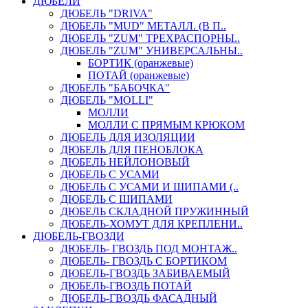
ДЮБЕЛИ
ДЮБЕЛЬ "DRIVA"
ДЮБЕЛЬ "MUD" МЕТАЛЛ. (В П..
ДЮБЕЛЬ "ZUM" ТРЕХРАСПОРНЫ..
ДЮБЕЛЬ "ZUM" УНИВЕРСАЛЬНЫ..
БОРТИК (оранжевые)
ПОТАЙ (оранжевые)
ДЮБЕЛЬ "БАБОЧКА"
ДЮБЕЛЬ "МOLLI"
МОЛЛИ
МОЛЛИ С ПРЯМЫМ КРЮКОМ
ДЮБЕЛЬ ДЛЯ ИЗОЛЯЦИИ
ДЮБЕЛЬ ДЛЯ ПЕНОБЛОКА
ДЮБЕЛЬ НЕЙЛОНОВЫЙ
ДЮБЕЛЬ С УСАМИ
ДЮБЕЛЬ С УСАМИ И ШИПАМИ (..
ДЮБЕЛЬ С ШИПАМИ
ДЮБЕЛЬ СКЛАДНОЙ ПРУЖИННЫЙ
ДЮБЕЛЬ-ХОМУТ ДЛЯ КРЕПЛЕНИ..
ДЮБЕЛЬ-ГВОЗДИ
ДЮБЕЛЬ- ГВОЗДЬ ПОД МОНТАЖ..
ДЮБЕЛЬ- ГВОЗДЬ С БОРТИКОМ
ДЮБЕЛЬ-ГВОЗДЬ ЗАБИВАЕМЫЙ
ДЮБЕЛЬ-ГВОЗДЬ ПОТАЙ
ДЮБЕЛЬ-ГВОЗДЬ ФАСАДНЫЙ