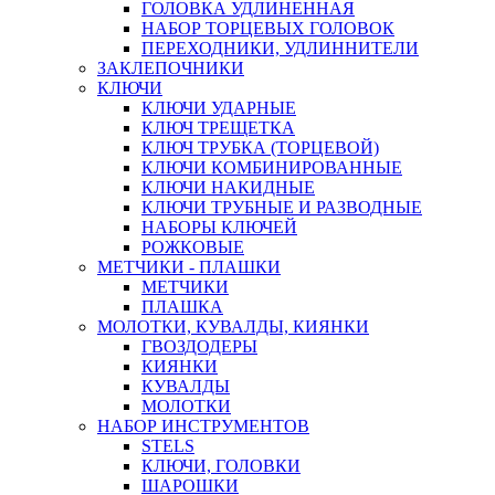
ГОЛОВКА УДЛИНЕННАЯ
НАБОР ТОРЦЕВЫХ ГОЛОВОК
ПЕРЕХОДНИКИ, УДЛИННИТЕЛИ
ЗАКЛЕПОЧНИКИ
КЛЮЧИ
КЛЮЧИ УДАРНЫЕ
КЛЮЧ ТРЕЩЕТКА
КЛЮЧ ТРУБКА (ТОРЦЕВОЙ)
КЛЮЧИ КОМБИНИРОВАННЫЕ
КЛЮЧИ НАКИДНЫЕ
КЛЮЧИ ТРУБНЫЕ И РАЗВОДНЫЕ
НАБОРЫ КЛЮЧЕЙ
РОЖКОВЫЕ
МЕТЧИКИ - ПЛАШКИ
МЕТЧИКИ
ПЛАШКА
МОЛОТКИ, КУВАЛДЫ, КИЯНКИ
ГВОЗДОДЕРЫ
КИЯНКИ
КУВАЛДЫ
МОЛОТКИ
НАБОР ИНСТРУМЕНТОВ
STELS
КЛЮЧИ, ГОЛОВКИ
ШАРОШКИ