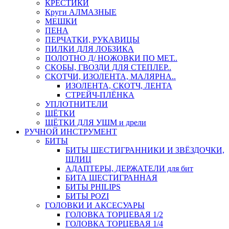
КРЕСТИКИ
Круги АЛМАЗНЫЕ
МЕШКИ
ПЕНА
ПЕРЧАТКИ, РУКАВИЦЫ
ПИЛКИ ДЛЯ ЛОБЗИКА
ПОЛОТНО Д/ НОЖОВКИ ПО МЕТ..
СКОБЫ, ГВОЗДИ ДЛЯ СТЕПЛЕР..
СКОТЧИ, ИЗОЛЕНТА, МАЛЯРНА..
ИЗОЛЕНТА, СКОТЧ, ЛЕНТА
СТРЕЙЧ-ПЛЁНКА
УПЛОТНИТЕЛИ
ЩЁТКИ
ЩЁТКИ ДЛЯ УШМ и дрели
РУЧНОЙ ИНСТРУМЕНТ
БИТЫ
БИТЫ ШЕСТИГРАННИКИ И ЗВЁЗДОЧКИ,
ШЛИЦ
АДАПТЕРЫ, ДЕРЖАТЕЛИ для бит
БИТА ШЕСТИГРАННАЯ
БИТЫ PHILIPS
БИТЫ POZI
ГОЛОВКИ И АКСЕСУАРЫ
ГОЛОВКА ТОРЦЕВАЯ 1/2
ГОЛОВКА ТОРЦЕВАЯ 1/4