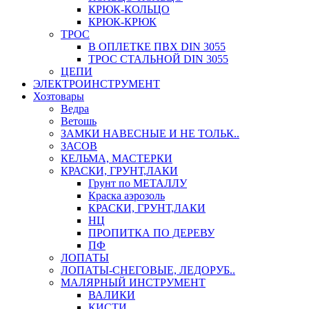
КРЮК-КОЛЬЦО
КРЮК-КРЮК
ТРОС
В ОПЛЕТКЕ ПВХ DIN 3055
ТРОС СТАЛЬНОЙ DIN 3055
ЦЕПИ
ЭЛЕКТРОИНСТРУМЕНТ
Хозтовары
Ведра
Ветошь
ЗАМКИ НАВЕСНЫЕ И НЕ ТОЛЬК..
ЗАСОВ
КЕЛЬМА, МАСТЕРКИ
КРАСКИ, ГРУНТ,ЛАКИ
Грунт по МЕТАЛЛУ
Краска аэрозоль
КРАСКИ, ГРУНТ,ЛАКИ
НЦ
ПРОПИТКА ПО ДЕРЕВУ
ПФ
ЛОПАТЫ
ЛОПАТЫ-СНЕГОВЫЕ, ЛЕДОРУБ..
МАЛЯРНЫЙ ИНСТРУМЕНТ
ВАЛИКИ
КИСТИ