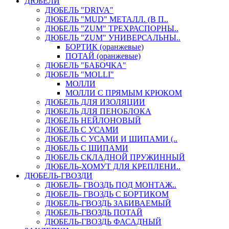
ДЮБЕЛИ
ДЮБЕЛЬ "DRIVA"
ДЮБЕЛЬ "MUD" МЕТАЛЛ. (В П..
ДЮБЕЛЬ "ZUM" ТРЕХРАСПОРНЫ..
ДЮБЕЛЬ "ZUM" УНИВЕРСАЛЬНЫ..
БОРТИК (оранжевые)
ПОТАЙ (оранжевые)
ДЮБЕЛЬ "БАБОЧКА"
ДЮБЕЛЬ "МOLLI"
МОЛЛИ
МОЛЛИ С ПРЯМЫМ КРЮКОМ
ДЮБЕЛЬ ДЛЯ ИЗОЛЯЦИИ
ДЮБЕЛЬ ДЛЯ ПЕНОБЛОКА
ДЮБЕЛЬ НЕЙЛОНОВЫЙ
ДЮБЕЛЬ С УСАМИ
ДЮБЕЛЬ С УСАМИ И ШИПАМИ (..
ДЮБЕЛЬ С ШИПАМИ
ДЮБЕЛЬ СКЛАДНОЙ ПРУЖИННЫЙ
ДЮБЕЛЬ-ХОМУТ ДЛЯ КРЕПЛЕНИ..
ДЮБЕЛЬ-ГВОЗДИ
ДЮБЕЛЬ- ГВОЗДЬ ПОД МОНТАЖ..
ДЮБЕЛЬ- ГВОЗДЬ С БОРТИКОМ
ДЮБЕЛЬ-ГВОЗДЬ ЗАБИВАЕМЫЙ
ДЮБЕЛЬ-ГВОЗДЬ ПОТАЙ
ДЮБЕЛЬ-ГВОЗДЬ ФАСАДНЫЙ