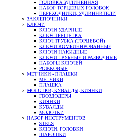
ГОЛОВКА УДЛИНЕННАЯ
НАБОР ТОРЦЕВЫХ ГОЛОВОК
ПЕРЕХОДНИКИ, УДЛИННИТЕЛИ
ЗАКЛЕПОЧНИКИ
КЛЮЧИ
КЛЮЧИ УДАРНЫЕ
КЛЮЧ ТРЕЩЕТКА
КЛЮЧ ТРУБКА (ТОРЦЕВОЙ)
КЛЮЧИ КОМБИНИРОВАННЫЕ
КЛЮЧИ НАКИДНЫЕ
КЛЮЧИ ТРУБНЫЕ И РАЗВОДНЫЕ
НАБОРЫ КЛЮЧЕЙ
РОЖКОВЫЕ
МЕТЧИКИ - ПЛАШКИ
МЕТЧИКИ
ПЛАШКА
МОЛОТКИ, КУВАЛДЫ, КИЯНКИ
ГВОЗДОДЕРЫ
КИЯНКИ
КУВАЛДЫ
МОЛОТКИ
НАБОР ИНСТРУМЕНТОВ
STELS
КЛЮЧИ, ГОЛОВКИ
ШАРОШКИ