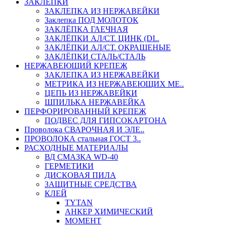
ЗАКЛЕПКИ
ЗАКЛЕПКА ИЗ НЕРЖАВЕЙКИ
Заклепка ПОД МОЛОТОК
ЗАКЛЁПКА ГАЕЧНАЯ
ЗАКЛЁПКИ АЛ/СТ. ЦИНК (DI..
ЗАКЛЁПКИ АЛ/СТ. ОКРАШЕНЫЕ
ЗАКЛЁПКИ СТАЛЬ/СТАЛЬ
НЕРЖАВЕЮЩИЙ КРЕПЕЖ
ЗАКЛЕПКА ИЗ НЕРЖАВЕЙКИ
МЕТРИКА ИЗ НЕРЖАВЕЮЩИХ МЕ..
ЦЕПЬ ИЗ НЕРЖАВЕЙКИ
ШПИЛЬКА НЕРЖАВЕЙКА
ПЕРФОРИРОВАННЫЙ КРЕПЕЖ
ПОДВЕС ДЛЯ ГИПСОКАРТОНА
Проволока СВАРОЧНАЯ И ЭЛЕ..
ПРОВОЛОКА стальная ГОСТ 3..
РАСХОДНЫЕ МАТЕРИАЛЫ
ВД СМАЗКА WD-40
ГЕРМЕТИКИ
ДИСКОВАЯ ПИЛА
ЗАЩИТНЫЕ СРЕДСТВА
КЛЕЙ
TYTAN
АНКЕР ХИМИЧЕСКИЙ
МОМЕНТ