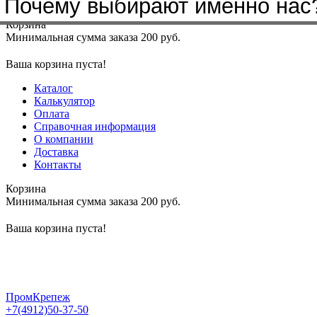
Почему выбирают именно нас
Меню
+7(4912)50-37-50
sbit@krep62.ru
Корзина
Минимальная сумма заказа 200 руб.
Ваша корзина пуста!
Каталог
Калькулятор
Оплата
Справочная информация
О компании
Доставка
Контакты
Корзина
Минимальная сумма заказа 200 руб.
Ваша корзина пуста!
ПромКрепеж
+7(4912)50-37-50