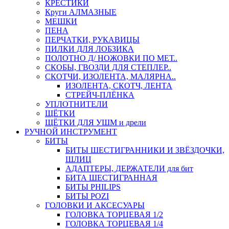
КРЕСТИКИ
Круги АЛМАЗНЫЕ
МЕШКИ
ПЕНА
ПЕРЧАТКИ, РУКАВИЦЫ
ПИЛКИ ДЛЯ ЛОБЗИКА
ПОЛОТНО Д/ НОЖОВКИ ПО МЕТ..
СКОБЫ, ГВОЗДИ ДЛЯ СТЕПЛЕР..
СКОТЧИ, ИЗОЛЕНТА, МАЛЯРНА..
ИЗОЛЕНТА, СКОТЧ, ЛЕНТА
СТРЕЙЧ-ПЛЁНКА
УПЛОТНИТЕЛИ
ЩЁТКИ
ЩЁТКИ ДЛЯ УШМ и дрели
РУЧНОЙ ИНСТРУМЕНТ
БИТЫ
БИТЫ ШЕСТИГРАННИКИ И ЗВЁЗДОЧКИ,
ШЛИЦ
АДАПТЕРЫ, ДЕРЖАТЕЛИ для бит
БИТА ШЕСТИГРАННАЯ
БИТЫ PHILIPS
БИТЫ POZI
ГОЛОВКИ И АКСЕСУАРЫ
ГОЛОВКА ТОРЦЕВАЯ 1/2
ГОЛОВКА ТОРЦЕВАЯ 1/4