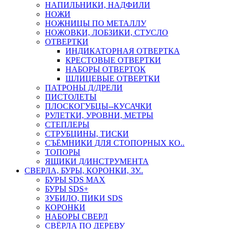
НАПИЛЬНИКИ, НАДФИЛИ
НОЖИ
НОЖНИЦЫ ПО МЕТАЛЛУ
НОЖОВКИ, ЛОБЗИКИ, СТУСЛО
ОТВЕРТКИ
ИНДИКАТОРНАЯ ОТВЕРТКА
КРЕСТОВЫЕ ОТВЕРТКИ
НАБОРЫ ОТВЕРТОК
ШЛИЦЕВЫЕ ОТВЕРТКИ
ПАТРОНЫ Д/ДРЕЛИ
ПИСТОЛЕТЫ
ПЛОСКОГУБЦЫ--КУСАЧКИ
РУЛЕТКИ, УРОВНИ, МЕТРЫ
СТЕПЛЕРЫ
СТРУБЦИНЫ, ТИСКИ
СЪЁМНИКИ ДЛЯ СТОПОРНЫХ КО..
ТОПОРЫ
ЯЩИКИ Д/ИНСТРУМЕНТА
СВЕРЛА, БУРЫ, КОРОНКИ, ЗУ..
БУРЫ SDS MAX
БУРЫ SDS+
ЗУБИЛО, ПИКИ SDS
КОРОНКИ
НАБОРЫ СВЕРЛ
СВЁРЛА ПО ДЕРЕВУ