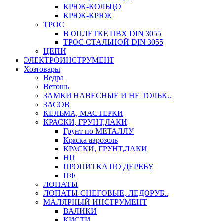
КРЮК-КОЛЬЦО
КРЮК-КРЮК
ТРОС
В ОПЛЕТКЕ ПВХ DIN 3055
ТРОС СТАЛЬНОЙ DIN 3055
ЦЕПИ
ЭЛЕКТРОИНСТРУМЕНТ
Хозтовары
Ведра
Ветошь
ЗАМКИ НАВЕСНЫЕ И НЕ ТОЛЬК..
ЗАСОВ
КЕЛЬМА, МАСТЕРКИ
КРАСКИ, ГРУНТ,ЛАКИ
Грунт по МЕТАЛЛУ
Краска аэрозоль
КРАСКИ, ГРУНТ,ЛАКИ
НЦ
ПРОПИТКА ПО ДЕРЕВУ
ПФ
ЛОПАТЫ
ЛОПАТЫ-СНЕГОВЫЕ, ЛЕДОРУБ..
МАЛЯРНЫЙ ИНСТРУМЕНТ
ВАЛИКИ
КИСТИ