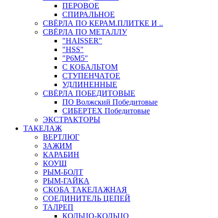
ПЕРОВОЕ
СПИРАЛЬНОЕ
СВЁРЛА ПО КЕРАМ.ПЛИТКЕ И ..
СВЁРЛА ПО МЕТАЛЛУ
"HAISSER"
"HSS"
"Р6М5"
С КОБАЛЬТОМ
СТУПЕНЧАТОЕ
УДЛИНЕННЫЕ
СВЁРЛА ПОБЕДИТОВЫЕ
ПО Волжский Победитовые
СИБЕРТЕХ Победитовые
ЭКСТРАКТОРЫ
ТАКЕЛАЖ
ВЕРТЛЮГ
ЗАЖИМ
КАРАБИН
КОУШ
РЫМ-БОЛТ
РЫМ-ГАЙКА
СКОБА ТАКЕЛАЖНАЯ
СОЕДИНИТЕЛЬ ЦЕПЕЙ
ТАЛРЕП
КОЛЬЦО-КОЛЬЦО