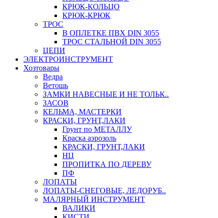
КРЮК-КОЛЬЦО
КРЮК-КРЮК
ТРОС
В ОПЛЕТКЕ ПВХ DIN 3055
ТРОС СТАЛЬНОЙ DIN 3055
ЦЕПИ
ЭЛЕКТРОИНСТРУМЕНТ
Хозтовары
Ведра
Ветошь
ЗАМКИ НАВЕСНЫЕ И НЕ ТОЛЬК..
ЗАСОВ
КЕЛЬМА, МАСТЕРКИ
КРАСКИ, ГРУНТ,ЛАКИ
Грунт по МЕТАЛЛУ
Краска аэрозоль
КРАСКИ, ГРУНТ,ЛАКИ
НЦ
ПРОПИТКА ПО ДЕРЕВУ
ПФ
ЛОПАТЫ
ЛОПАТЫ-СНЕГОВЫЕ, ЛЕДОРУБ..
МАЛЯРНЫЙ ИНСТРУМЕНТ
ВАЛИКИ
КИСТИ