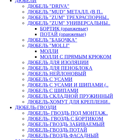
ДЮБЕЛИ
ДЮБЕЛЬ "DRIVA"
ДЮБЕЛЬ "MUD" МЕТАЛЛ. (В П..
ДЮБЕЛЬ "ZUM" ТРЕХРАСПОРНЫ..
ДЮБЕЛЬ "ZUM" УНИВЕРСАЛЬНЫ..
БОРТИК (оранжевые)
ПОТАЙ (оранжевые)
ДЮБЕЛЬ "БАБОЧКА"
ДЮБЕЛЬ "МOLLI"
МОЛЛИ
МОЛЛИ С ПРЯМЫМ КРЮКОМ
ДЮБЕЛЬ ДЛЯ ИЗОЛЯЦИИ
ДЮБЕЛЬ ДЛЯ ПЕНОБЛОКА
ДЮБЕЛЬ НЕЙЛОНОВЫЙ
ДЮБЕЛЬ С УСАМИ
ДЮБЕЛЬ С УСАМИ И ШИПАМИ (..
ДЮБЕЛЬ С ШИПАМИ
ДЮБЕЛЬ СКЛАДНОЙ ПРУЖИННЫЙ
ДЮБЕЛЬ-ХОМУТ ДЛЯ КРЕПЛЕНИ..
ДЮБЕЛЬ-ГВОЗДИ
ДЮБЕЛЬ- ГВОЗДЬ ПОД МОНТАЖ..
ДЮБЕЛЬ- ГВОЗДЬ С БОРТИКОМ
ДЮБЕЛЬ-ГВОЗДЬ ЗАБИВАЕМЫЙ
ДЮБЕЛЬ-ГВОЗДЬ ПОТАЙ
ДЮБЕЛЬ-ГВОЗДЬ ФАСАДНЫЙ