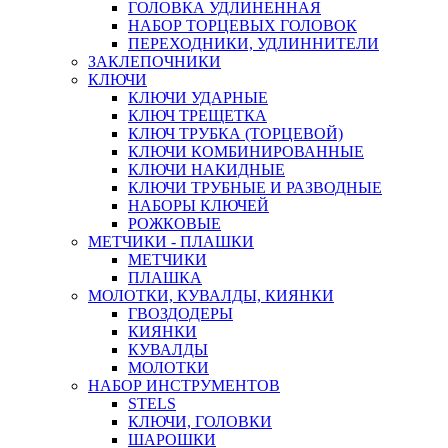
ГОЛОВКА УДЛИНЕННАЯ
НАБОР ТОРЦЕВЫХ ГОЛОВОК
ПЕРЕХОДНИКИ, УДЛИННИТЕЛИ
ЗАКЛЕПОЧНИКИ
КЛЮЧИ
КЛЮЧИ УДАРНЫЕ
КЛЮЧ ТРЕЩЕТКА
КЛЮЧ ТРУБКА (ТОРЦЕВОЙ)
КЛЮЧИ КОМБИНИРОВАННЫЕ
КЛЮЧИ НАКИДНЫЕ
КЛЮЧИ ТРУБНЫЕ И РАЗВОДНЫЕ
НАБОРЫ КЛЮЧЕЙ
РОЖКОВЫЕ
МЕТЧИКИ - ПЛАШКИ
МЕТЧИКИ
ПЛАШКА
МОЛОТКИ, КУВАЛДЫ, КИЯНКИ
ГВОЗДОДЕРЫ
КИЯНКИ
КУВАЛДЫ
МОЛОТКИ
НАБОР ИНСТРУМЕНТОВ
STELS
КЛЮЧИ, ГОЛОВКИ
ШАРОШКИ