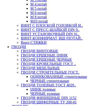
М 4 потай
М 5 потай
М 6 потай
М 8 потай
М10 потай
ВИНТ С ПЛОСКОЙ ГОЛОВКОЙ И..
ВИНТ С ПРЕСС-ШАЙБОЙ DIN 9..
ВИНТ УСТАНОВОЧНЫЙ DIN 91..
ВИНТ-КОНФИРМАТ, ВШ (ПОТАЙ..
Винт-СТЯЖКИ
ГВОЗДИ
ГВОЗДИ ВИНТОВЫЕ
ГВОЗДИ ЕРШЕНЫЕ ЦИНК
ГВОЗДИ ЕРШЕНЫЕ ЧЕРНЫЕ
ГВОЗДИ КРОВЕЛЬНЫЕ ГОСТ ..
ГВОЗДИ МЕБЕЛЬНЫЕ
ГВОЗДИ СТРОИТЕЛЬНЫЕ ГОСТ..
ОЦИНКОВАННЫЕ строительные
ЧЕРНЫЕ строительные
ГВОЗДИ ТОЛЕВЫЕ ГОСТ 4029..
ЦИНК толевые
ЧЕРНЫЕ толевые
ГВОЗДИ ФИНИШНЫЕ DIN 1152
ГВОЗДИ ШИФЕРНЫЕ ТУ 208-81