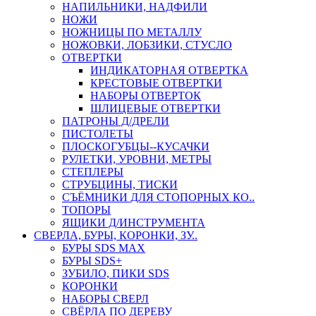
НАПИЛЬНИКИ, НАДФИЛИ
НОЖИ
НОЖНИЦЫ ПО МЕТАЛЛУ
НОЖОВКИ, ЛОБЗИКИ, СТУСЛО
ОТВЕРТКИ
ИНДИКАТОРНАЯ ОТВЕРТКА
КРЕСТОВЫЕ ОТВЕРТКИ
НАБОРЫ ОТВЕРТОК
ШЛИЦЕВЫЕ ОТВЕРТКИ
ПАТРОНЫ Д/ДРЕЛИ
ПИСТОЛЕТЫ
ПЛОСКОГУБЦЫ--КУСАЧКИ
РУЛЕТКИ, УРОВНИ, МЕТРЫ
СТЕПЛЕРЫ
СТРУБЦИНЫ, ТИСКИ
СЪЁМНИКИ ДЛЯ СТОПОРНЫХ КО..
ТОПОРЫ
ЯЩИКИ Д/ИНСТРУМЕНТА
СВЕРЛА, БУРЫ, КОРОНКИ, ЗУ..
БУРЫ SDS MAX
БУРЫ SDS+
ЗУБИЛО, ПИКИ SDS
КОРОНКИ
НАБОРЫ СВЕРЛ
СВЁРЛА ПО ДЕРЕВУ