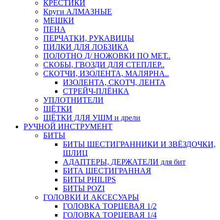
КРЕСТИКИ
Круги АЛМАЗНЫЕ
МЕШКИ
ПЕНА
ПЕРЧАТКИ, РУКАВИЦЫ
ПИЛКИ ДЛЯ ЛОБЗИКА
ПОЛОТНО Д/ НОЖОВКИ ПО МЕТ..
СКОБЫ, ГВОЗДИ ДЛЯ СТЕПЛЕР..
СКОТЧИ, ИЗОЛЕНТА, МАЛЯРНА..
ИЗОЛЕНТА, СКОТЧ, ЛЕНТА
СТРЕЙЧ-ПЛЁНКА
УПЛОТНИТЕЛИ
ЩЁТКИ
ЩЁТКИ ДЛЯ УШМ и дрели
РУЧНОЙ ИНСТРУМЕНТ
БИТЫ
БИТЫ ШЕСТИГРАННИКИ И ЗВЁЗДОЧКИ,
ШЛИЦ
АДАПТЕРЫ, ДЕРЖАТЕЛИ для бит
БИТА ШЕСТИГРАННАЯ
БИТЫ PHILIPS
БИТЫ POZI
ГОЛОВКИ И АКСЕСУАРЫ
ГОЛОВКА ТОРЦЕВАЯ 1/2
ГОЛОВКА ТОРЦЕВАЯ 1/4