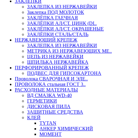
ЗАКЛЕПКИ
ЗАКЛЕПКА ИЗ НЕРЖАВЕЙКИ
Заклепка ПОД МОЛОТОК
ЗАКЛЁПКА ГАЕЧНАЯ
ЗАКЛЁПКИ АЛ/СТ. ЦИНК (DI..
ЗАКЛЁПКИ АЛ/СТ. ОКРАШЕНЫЕ
ЗАКЛЁПКИ СТАЛЬ/СТАЛЬ
НЕРЖАВЕЮЩИЙ КРЕПЕЖ
ЗАКЛЕПКА ИЗ НЕРЖАВЕЙКИ
МЕТРИКА ИЗ НЕРЖАВЕЮЩИХ МЕ..
ЦЕПЬ ИЗ НЕРЖАВЕЙКИ
ШПИЛЬКА НЕРЖАВЕЙКА
ПЕРФОРИРОВАННЫЙ КРЕПЕЖ
ПОДВЕС ДЛЯ ГИПСОКАРТОНА
Проволока СВАРОЧНАЯ И ЭЛЕ..
ПРОВОЛОКА стальная ГОСТ 3..
РАСХОДНЫЕ МАТЕРИАЛЫ
ВД СМАЗКА WD-40
ГЕРМЕТИКИ
ДИСКОВАЯ ПИЛА
ЗАЩИТНЫЕ СРЕДСТВА
КЛЕЙ
TYTAN
АНКЕР ХИМИЧЕСКИЙ
МОМЕНТ