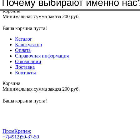
Почему выбирают именно нас
Меню
+7(4912)50-37-50
sbit@krep62.ru
Корзина
Минимальная сумма заказа 200 руб.
Ваша корзина пуста!
Каталог
Калькулятор
Оплата
Справочная информация
О компании
Доставка
Контакты
Корзина
Минимальная сумма заказа 200 руб.
Ваша корзина пуста!
ПромКрепеж
+7(4912)50-37-50