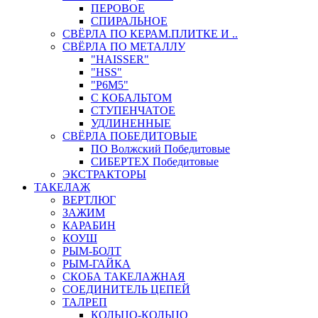
ПЕРОВОЕ
СПИРАЛЬНОЕ
СВЁРЛА ПО КЕРАМ.ПЛИТКЕ И ..
СВЁРЛА ПО МЕТАЛЛУ
"HAISSER"
"HSS"
"Р6М5"
С КОБАЛЬТОМ
СТУПЕНЧАТОЕ
УДЛИНЕННЫЕ
СВЁРЛА ПОБЕДИТОВЫЕ
ПО Волжский Победитовые
СИБЕРТЕХ Победитовые
ЭКСТРАКТОРЫ
ТАКЕЛАЖ
ВЕРТЛЮГ
ЗАЖИМ
КАРАБИН
КОУШ
РЫМ-БОЛТ
РЫМ-ГАЙКА
СКОБА ТАКЕЛАЖНАЯ
СОЕДИНИТЕЛЬ ЦЕПЕЙ
ТАЛРЕП
КОЛЬЦО-КОЛЬЦО