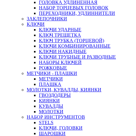
ГОЛОВКА УДЛИНЕННАЯ
НАБОР ТОРЦЕВЫХ ГОЛОВОК
ПЕРЕХОДНИКИ, УДЛИННИТЕЛИ
ЗАКЛЕПОЧНИКИ
КЛЮЧИ
КЛЮЧИ УДАРНЫЕ
КЛЮЧ ТРЕЩЕТКА
КЛЮЧ ТРУБКА (ТОРЦЕВОЙ)
КЛЮЧИ КОМБИНИРОВАННЫЕ
КЛЮЧИ НАКИДНЫЕ
КЛЮЧИ ТРУБНЫЕ И РАЗВОДНЫЕ
НАБОРЫ КЛЮЧЕЙ
РОЖКОВЫЕ
МЕТЧИКИ - ПЛАШКИ
МЕТЧИКИ
ПЛАШКА
МОЛОТКИ, КУВАЛДЫ, КИЯНКИ
ГВОЗДОДЕРЫ
КИЯНКИ
КУВАЛДЫ
МОЛОТКИ
НАБОР ИНСТРУМЕНТОВ
STELS
КЛЮЧИ, ГОЛОВКИ
ШАРОШКИ