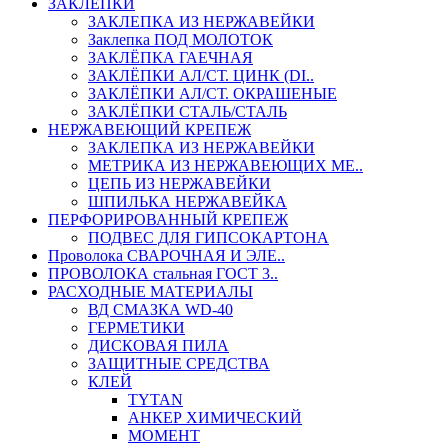
ЗАКЛЕПКИ
ЗАКЛЕПКА ИЗ НЕРЖАВЕЙКИ
Заклепка ПОД МОЛОТОК
ЗАКЛЁПКА ГАЕЧНАЯ
ЗАКЛЁПКИ АЛ/СТ. ЦИНК (DI..
ЗАКЛЁПКИ АЛ/СТ. ОКРАШЕНЫЕ
ЗАКЛЁПКИ СТАЛЬ/СТАЛЬ
НЕРЖАВЕЮЩИЙ КРЕПЕЖ
ЗАКЛЕПКА ИЗ НЕРЖАВЕЙКИ
МЕТРИКА ИЗ НЕРЖАВЕЮЩИХ МЕ..
ЦЕПЬ ИЗ НЕРЖАВЕЙКИ
ШПИЛЬКА НЕРЖАВЕЙКА
ПЕРФОРИРОВАННЫЙ КРЕПЕЖ
ПОДВЕС ДЛЯ ГИПСОКАРТОНА
Проволока СВАРОЧНАЯ И ЭЛЕ..
ПРОВОЛОКА стальная ГОСТ 3..
РАСХОДНЫЕ МАТЕРИАЛЫ
ВД СМАЗКА WD-40
ГЕРМЕТИКИ
ДИСКОВАЯ ПИЛА
ЗАЩИТНЫЕ СРЕДСТВА
КЛЕЙ
TYTAN
АНКЕР ХИМИЧЕСКИЙ
МОМЕНТ