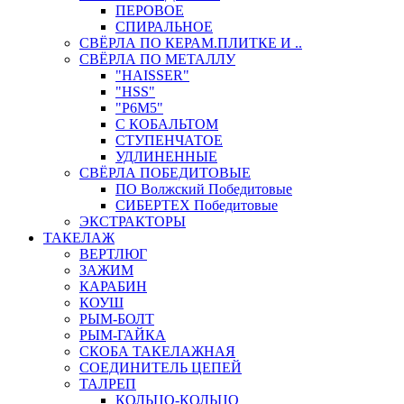
ПЕРОВОЕ
СПИРАЛЬНОЕ
СВЁРЛА ПО КЕРАМ.ПЛИТКЕ И ..
СВЁРЛА ПО МЕТАЛЛУ
"HAISSER"
"HSS"
"Р6М5"
С КОБАЛЬТОМ
СТУПЕНЧАТОЕ
УДЛИНЕННЫЕ
СВЁРЛА ПОБЕДИТОВЫЕ
ПО Волжский Победитовые
СИБЕРТЕХ Победитовые
ЭКСТРАКТОРЫ
ТАКЕЛАЖ
ВЕРТЛЮГ
ЗАЖИМ
КАРАБИН
КОУШ
РЫМ-БОЛТ
РЫМ-ГАЙКА
СКОБА ТАКЕЛАЖНАЯ
СОЕДИНИТЕЛЬ ЦЕПЕЙ
ТАЛРЕП
КОЛЬЦО-КОЛЬЦО