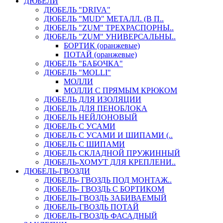
ДЮБЕЛИ
ДЮБЕЛЬ "DRIVA"
ДЮБЕЛЬ "MUD" МЕТАЛЛ. (В П..
ДЮБЕЛЬ "ZUM" ТРЕХРАСПОРНЫ..
ДЮБЕЛЬ "ZUM" УНИВЕРСАЛЬНЫ..
БОРТИК (оранжевые)
ПОТАЙ (оранжевые)
ДЮБЕЛЬ "БАБОЧКА"
ДЮБЕЛЬ "МOLLI"
МОЛЛИ
МОЛЛИ С ПРЯМЫМ КРЮКОМ
ДЮБЕЛЬ ДЛЯ ИЗОЛЯЦИИ
ДЮБЕЛЬ ДЛЯ ПЕНОБЛОКА
ДЮБЕЛЬ НЕЙЛОНОВЫЙ
ДЮБЕЛЬ С УСАМИ
ДЮБЕЛЬ С УСАМИ И ШИПАМИ (..
ДЮБЕЛЬ С ШИПАМИ
ДЮБЕЛЬ СКЛАДНОЙ ПРУЖИННЫЙ
ДЮБЕЛЬ-ХОМУТ ДЛЯ КРЕПЛЕНИ..
ДЮБЕЛЬ-ГВОЗДИ
ДЮБЕЛЬ- ГВОЗДЬ ПОД МОНТАЖ..
ДЮБЕЛЬ- ГВОЗДЬ С БОРТИКОМ
ДЮБЕЛЬ-ГВОЗДЬ ЗАБИВАЕМЫЙ
ДЮБЕЛЬ-ГВОЗДЬ ПОТАЙ
ДЮБЕЛЬ-ГВОЗДЬ ФАСАДНЫЙ