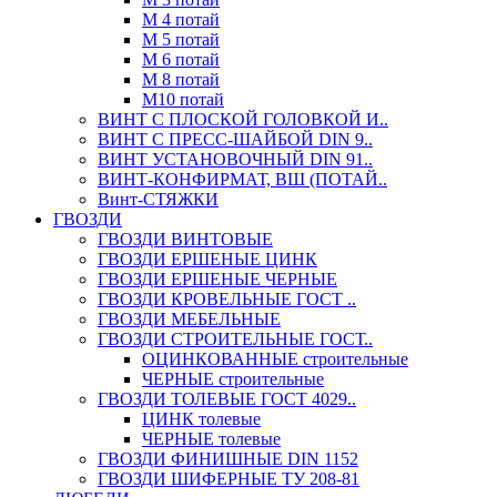
М 4 потай
М 5 потай
М 6 потай
М 8 потай
М10 потай
ВИНТ С ПЛОСКОЙ ГОЛОВКОЙ И..
ВИНТ С ПРЕСС-ШАЙБОЙ DIN 9..
ВИНТ УСТАНОВОЧНЫЙ DIN 91..
ВИНТ-КОНФИРМАТ, ВШ (ПОТАЙ..
Винт-СТЯЖКИ
ГВОЗДИ
ГВОЗДИ ВИНТОВЫЕ
ГВОЗДИ ЕРШЕНЫЕ ЦИНК
ГВОЗДИ ЕРШЕНЫЕ ЧЕРНЫЕ
ГВОЗДИ КРОВЕЛЬНЫЕ ГОСТ ..
ГВОЗДИ МЕБЕЛЬНЫЕ
ГВОЗДИ СТРОИТЕЛЬНЫЕ ГОСТ..
ОЦИНКОВАННЫЕ строительные
ЧЕРНЫЕ строительные
ГВОЗДИ ТОЛЕВЫЕ ГОСТ 4029..
ЦИНК толевые
ЧЕРНЫЕ толевые
ГВОЗДИ ФИНИШНЫЕ DIN 1152
ГВОЗДИ ШИФЕРНЫЕ ТУ 208-81