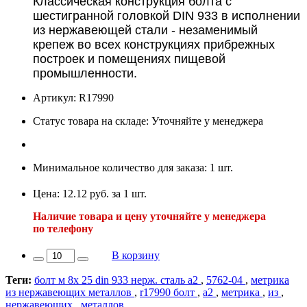
Классическая конструкция болта с
шестигранной головкой DIN 933 в исполнении
из нержавеющей стали - незаменимый
крепеж во всех конструкциях прибрежных
построек и помещениях пищевой
промышленности.
Артикул: R17990
Статус товара на складе: Уточняйте у менеджера
Минимальное количество для заказа: 1 шт.
Цена: 12.12 руб. за 1 шт.
Наличие товара и цену уточняйте у менеджера
по телефону
В корзину
Теги:
болт м 8х 25 din 933 нерж. сталь а2
,
5762-04
,
метрика
из нержавеющих металлов
,
r17990 болт
,
а2
,
метрика
,
из
,
нержавеющих
,
металлов