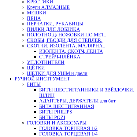
КРЕСТИКИ
Круги АЛМАЗНЫЕ
МЕШКИ
ПЕНА
ПЕРЧАТКИ, РУКАВИЦЫ
ПИЛКИ ДЛЯ ЛОБЗИКА
ПОЛОТНО Д/ НОЖОВКИ ПО МЕТ..
СКОБЫ, ГВОЗДИ ДЛЯ СТЕПЛЕР..
СКОТЧИ, ИЗОЛЕНТА, МАЛЯРНА..
ИЗОЛЕНТА, СКОТЧ, ЛЕНТА
СТРЕЙЧ-ПЛЁНКА
УПЛОТНИТЕЛИ
ЩЁТКИ
ЩЁТКИ ДЛЯ УШМ и дрели
РУЧНОЙ ИНСТРУМЕНТ
БИТЫ
БИТЫ ШЕСТИГРАННИКИ И ЗВЁЗДОЧКИ,
ШЛИЦ
АДАПТЕРЫ, ДЕРЖАТЕЛИ для бит
БИТА ШЕСТИГРАННАЯ
БИТЫ PHILIPS
БИТЫ POZI
ГОЛОВКИ И АКСЕСУАРЫ
ГОЛОВКА ТОРЦЕВАЯ 1/2
ГОЛОВКА ТОРЦЕВАЯ 1/4