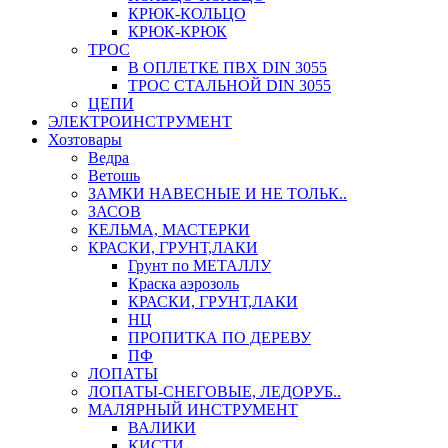
КРЮК-КОЛЬЦО
КРЮК-КРЮК
ТРОС
В ОПЛЕТКЕ ПВХ DIN 3055
ТРОС СТАЛЬНОЙ DIN 3055
ЦЕПИ
ЭЛЕКТРОИНСТРУМЕНТ
Хозтовары
Ведра
Ветошь
ЗАМКИ НАВЕСНЫЕ И НЕ ТОЛЬК..
ЗАСОВ
КЕЛЬМА, МАСТЕРКИ
КРАСКИ, ГРУНТ,ЛАКИ
Грунт по МЕТАЛЛУ
Краска аэрозоль
КРАСКИ, ГРУНТ,ЛАКИ
НЦ
ПРОПИТКА ПО ДЕРЕВУ
ПФ
ЛОПАТЫ
ЛОПАТЫ-СНЕГОВЫЕ, ЛЕДОРУБ..
МАЛЯРНЫЙ ИНСТРУМЕНТ
ВАЛИКИ
КИСТИ