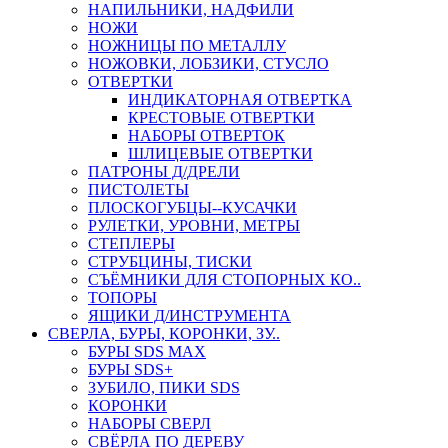
НАПИЛЬНИКИ, НАДФИЛИ
НОЖИ
НОЖНИЦЫ ПО МЕТАЛЛУ
НОЖОВКИ, ЛОБЗИКИ, СТУСЛО
ОТВЕРТКИ
ИНДИКАТОРНАЯ ОТВЕРТКА
КРЕСТОВЫЕ ОТВЕРТКИ
НАБОРЫ ОТВЕРТОК
ШЛИЦЕВЫЕ ОТВЕРТКИ
ПАТРОНЫ Д/ДРЕЛИ
ПИСТОЛЕТЫ
ПЛОСКОГУБЦЫ--КУСАЧКИ
РУЛЕТКИ, УРОВНИ, МЕТРЫ
СТЕПЛЕРЫ
СТРУБЦИНЫ, ТИСКИ
СЪЁМНИКИ ДЛЯ СТОПОРНЫХ КО..
ТОПОРЫ
ЯЩИКИ Д/ИНСТРУМЕНТА
СВЕРЛА, БУРЫ, КОРОНКИ, ЗУ..
БУРЫ SDS MAX
БУРЫ SDS+
ЗУБИЛО, ПИКИ SDS
КОРОНКИ
НАБОРЫ СВЕРЛ
СВЁРЛА ПО ДЕРЕВУ