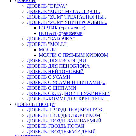
ДЮБЕЛИ
ДЮБЕЛЬ "DRIVA"
ДЮБЕЛЬ "MUD" МЕТАЛЛ. (В П..
ДЮБЕЛЬ "ZUM" ТРЕХРАСПОРНЫ..
ДЮБЕЛЬ "ZUM" УНИВЕРСАЛЬНЫ..
БОРТИК (оранжевые)
ПОТАЙ (оранжевые)
ДЮБЕЛЬ "БАБОЧКА"
ДЮБЕЛЬ "МOLLI"
МОЛЛИ
МОЛЛИ С ПРЯМЫМ КРЮКОМ
ДЮБЕЛЬ ДЛЯ ИЗОЛЯЦИИ
ДЮБЕЛЬ ДЛЯ ПЕНОБЛОКА
ДЮБЕЛЬ НЕЙЛОНОВЫЙ
ДЮБЕЛЬ С УСАМИ
ДЮБЕЛЬ С УСАМИ И ШИПАМИ (..
ДЮБЕЛЬ С ШИПАМИ
ДЮБЕЛЬ СКЛАДНОЙ ПРУЖИННЫЙ
ДЮБЕЛЬ-ХОМУТ ДЛЯ КРЕПЛЕНИ..
ДЮБЕЛЬ-ГВОЗДИ
ДЮБЕЛЬ- ГВОЗДЬ ПОД МОНТАЖ..
ДЮБЕЛЬ- ГВОЗДЬ С БОРТИКОМ
ДЮБЕЛЬ-ГВОЗДЬ ЗАБИВАЕМЫЙ
ДЮБЕЛЬ-ГВОЗДЬ ПОТАЙ
ДЮБЕЛЬ-ГВОЗДЬ ФАСАДНЫЙ