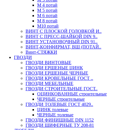
М 4 потай
М 5 потай
М 6 потай
М 8 потай
М10 потай
ВИНТ С ПЛОСКОЙ ГОЛОВКОЙ И..
ВИНТ С ПРЕСС-ШАЙБОЙ DIN 9..
ВИНТ УСТАНОВОЧНЫЙ DIN 91..
ВИНТ-КОНФИРМАТ, ВШ (ПОТАЙ..
Винт-СТЯЖКИ
ГВОЗДИ
ГВОЗДИ ВИНТОВЫЕ
ГВОЗДИ ЕРШЕНЫЕ ЦИНК
ГВОЗДИ ЕРШЕНЫЕ ЧЕРНЫЕ
ГВОЗДИ КРОВЕЛЬНЫЕ ГОСТ ..
ГВОЗДИ МЕБЕЛЬНЫЕ
ГВОЗДИ СТРОИТЕЛЬНЫЕ ГОСТ..
ОЦИНКОВАННЫЕ строительные
ЧЕРНЫЕ строительные
ГВОЗДИ ТОЛЕВЫЕ ГОСТ 4029..
ЦИНК толевые
ЧЕРНЫЕ толевые
ГВОЗДИ ФИНИШНЫЕ DIN 1152
ГВОЗДИ ШИФЕРНЫЕ ТУ 208-81