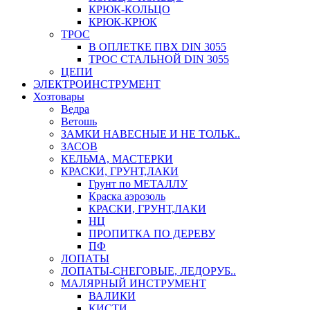
КРЮК-КОЛЬЦО
КРЮК-КРЮК
ТРОС
В ОПЛЕТКЕ ПВХ DIN 3055
ТРОС СТАЛЬНОЙ DIN 3055
ЦЕПИ
ЭЛЕКТРОИНСТРУМЕНТ
Хозтовары
Ведра
Ветошь
ЗАМКИ НАВЕСНЫЕ И НЕ ТОЛЬК..
ЗАСОВ
КЕЛЬМА, МАСТЕРКИ
КРАСКИ, ГРУНТ,ЛАКИ
Грунт по МЕТАЛЛУ
Краска аэрозоль
КРАСКИ, ГРУНТ,ЛАКИ
НЦ
ПРОПИТКА ПО ДЕРЕВУ
ПФ
ЛОПАТЫ
ЛОПАТЫ-СНЕГОВЫЕ, ЛЕДОРУБ..
МАЛЯРНЫЙ ИНСТРУМЕНТ
ВАЛИКИ
КИСТИ