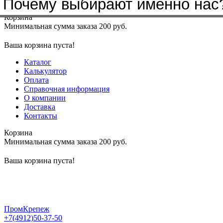
Почему выбирают именно нас
Меню
+7(4912)50-37-50
sbit@krep62.ru
Корзина
Минимальная сумма заказа 200 руб.
Ваша корзина пуста!
Каталог
Калькулятор
Оплата
Справочная информация
О компании
Доставка
Контакты
Корзина
Минимальная сумма заказа 200 руб.
Ваша корзина пуста!
ПромКрепеж
+7(4912)50-37-50