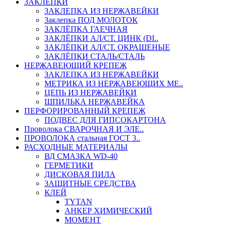
ЗАКЛЕПКИ
ЗАКЛЕПКА ИЗ НЕРЖАВЕЙКИ
Заклепка ПОД МОЛОТОК
ЗАКЛЁПКА ГАЕЧНАЯ
ЗАКЛЁПКИ АЛ/СТ. ЦИНК (DI..
ЗАКЛЁПКИ АЛ/СТ. ОКРАШЕНЫЕ
ЗАКЛЁПКИ СТАЛЬ/СТАЛЬ
НЕРЖАВЕЮЩИЙ КРЕПЕЖ
ЗАКЛЕПКА ИЗ НЕРЖАВЕЙКИ
МЕТРИКА ИЗ НЕРЖАВЕЮЩИХ МЕ..
ЦЕПЬ ИЗ НЕРЖАВЕЙКИ
ШПИЛЬКА НЕРЖАВЕЙКА
ПЕРФОРИРОВАННЫЙ КРЕПЕЖ
ПОДВЕС ДЛЯ ГИПСОКАРТОНА
Проволока СВАРОЧНАЯ И ЭЛЕ..
ПРОВОЛОКА стальная ГОСТ 3..
РАСХОДНЫЕ МАТЕРИАЛЫ
ВД СМАЗКА WD-40
ГЕРМЕТИКИ
ДИСКОВАЯ ПИЛА
ЗАЩИТНЫЕ СРЕДСТВА
КЛЕЙ
TYTAN
АНКЕР ХИМИЧЕСКИЙ
МОМЕНТ