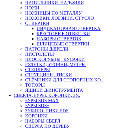
НАПИЛЬНИКИ, НАДФИЛИ
НОЖИ
НОЖНИЦЫ ПО МЕТАЛЛУ
НОЖОВКИ, ЛОБЗИКИ, СТУСЛО
ОТВЕРТКИ
ИНДИКАТОРНАЯ ОТВЕРТКА
КРЕСТОВЫЕ ОТВЕРТКИ
НАБОРЫ ОТВЕРТОК
ШЛИЦЕВЫЕ ОТВЕРТКИ
ПАТРОНЫ Д/ДРЕЛИ
ПИСТОЛЕТЫ
ПЛОСКОГУБЦЫ--КУСАЧКИ
РУЛЕТКИ, УРОВНИ, МЕТРЫ
СТЕПЛЕРЫ
СТРУБЦИНЫ, ТИСКИ
СЪЁМНИКИ ДЛЯ СТОПОРНЫХ КО..
ТОПОРЫ
ЯЩИКИ Д/ИНСТРУМЕНТА
СВЕРЛА, БУРЫ, КОРОНКИ, ЗУ..
БУРЫ SDS MAX
БУРЫ SDS+
ЗУБИЛО, ПИКИ SDS
КОРОНКИ
НАБОРЫ СВЕРЛ
СВЁРЛА ПО ДЕРЕВУ