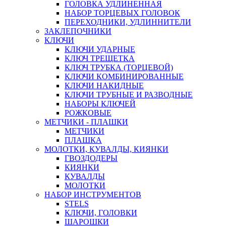
ГОЛОВКА УДЛИНЕННАЯ
НАБОР ТОРЦЕВЫХ ГОЛОВОК
ПЕРЕХОДНИКИ, УДЛИННИТЕЛИ
ЗАКЛЕПОЧНИКИ
КЛЮЧИ
КЛЮЧИ УДАРНЫЕ
КЛЮЧ ТРЕЩЕТКА
КЛЮЧ ТРУБКА (ТОРЦЕВОЙ)
КЛЮЧИ КОМБИНИРОВАННЫЕ
КЛЮЧИ НАКИДНЫЕ
КЛЮЧИ ТРУБНЫЕ И РАЗВОДНЫЕ
НАБОРЫ КЛЮЧЕЙ
РОЖКОВЫЕ
МЕТЧИКИ - ПЛАШКИ
МЕТЧИКИ
ПЛАШКА
МОЛОТКИ, КУВАЛДЫ, КИЯНКИ
ГВОЗДОДЕРЫ
КИЯНКИ
КУВАЛДЫ
МОЛОТКИ
НАБОР ИНСТРУМЕНТОВ
STELS
КЛЮЧИ, ГОЛОВКИ
ШАРОШКИ