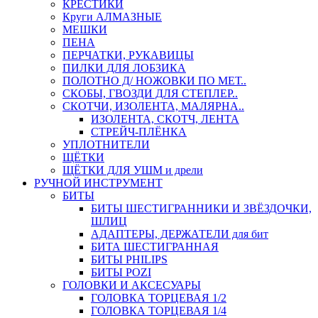
КРЕСТИКИ
Круги АЛМАЗНЫЕ
МЕШКИ
ПЕНА
ПЕРЧАТКИ, РУКАВИЦЫ
ПИЛКИ ДЛЯ ЛОБЗИКА
ПОЛОТНО Д/ НОЖОВКИ ПО МЕТ..
СКОБЫ, ГВОЗДИ ДЛЯ СТЕПЛЕР..
СКОТЧИ, ИЗОЛЕНТА, МАЛЯРНА..
ИЗОЛЕНТА, СКОТЧ, ЛЕНТА
СТРЕЙЧ-ПЛЁНКА
УПЛОТНИТЕЛИ
ЩЁТКИ
ЩЁТКИ ДЛЯ УШМ и дрели
РУЧНОЙ ИНСТРУМЕНТ
БИТЫ
БИТЫ ШЕСТИГРАННИКИ И ЗВЁЗДОЧКИ,
ШЛИЦ
АДАПТЕРЫ, ДЕРЖАТЕЛИ для бит
БИТА ШЕСТИГРАННАЯ
БИТЫ PHILIPS
БИТЫ POZI
ГОЛОВКИ И АКСЕСУАРЫ
ГОЛОВКА ТОРЦЕВАЯ 1/2
ГОЛОВКА ТОРЦЕВАЯ 1/4