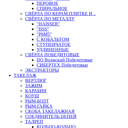
ПЕРОВОЕ
СПИРАЛЬНОЕ
СВЁРЛА ПО КЕРАМ.ПЛИТКЕ И ..
СВЁРЛА ПО МЕТАЛЛУ
"HAISSER"
"HSS"
"Р6М5"
С КОБАЛЬТОМ
СТУПЕНЧАТОЕ
УДЛИНЕННЫЕ
СВЁРЛА ПОБЕДИТОВЫЕ
ПО Волжский Победитовые
СИБЕРТЕХ Победитовые
ЭКСТРАКТОРЫ
ТАКЕЛАЖ
ВЕРТЛЮГ
ЗАЖИМ
КАРАБИН
КОУШ
РЫМ-БОЛТ
РЫМ-ГАЙКА
СКОБА ТАКЕЛАЖНАЯ
СОЕДИНИТЕЛЬ ЦЕПЕЙ
ТАЛРЕП
КОЛЬЦО-КОЛЬЦО