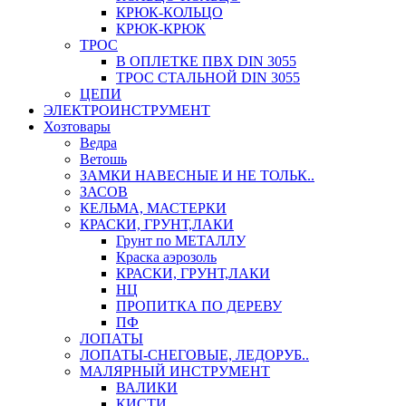
КРЮК-КОЛЬЦО
КРЮК-КРЮК
ТРОС
В ОПЛЕТКЕ ПВХ DIN 3055
ТРОС СТАЛЬНОЙ DIN 3055
ЦЕПИ
ЭЛЕКТРОИНСТРУМЕНТ
Хозтовары
Ведра
Ветошь
ЗАМКИ НАВЕСНЫЕ И НЕ ТОЛЬК..
ЗАСОВ
КЕЛЬМА, МАСТЕРКИ
КРАСКИ, ГРУНТ,ЛАКИ
Грунт по МЕТАЛЛУ
Краска аэрозоль
КРАСКИ, ГРУНТ,ЛАКИ
НЦ
ПРОПИТКА ПО ДЕРЕВУ
ПФ
ЛОПАТЫ
ЛОПАТЫ-СНЕГОВЫЕ, ЛЕДОРУБ..
МАЛЯРНЫЙ ИНСТРУМЕНТ
ВАЛИКИ
КИСТИ