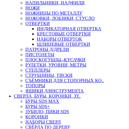
НАПИЛЬНИКИ, НАДФИЛИ
НОЖИ
НОЖНИЦЫ ПО МЕТАЛЛУ
НОЖОВКИ, ЛОБЗИКИ, СТУСЛО
ОТВЕРТКИ
ИНДИКАТОРНАЯ ОТВЕРТКА
КРЕСТОВЫЕ ОТВЕРТКИ
НАБОРЫ ОТВЕРТОК
ШЛИЦЕВЫЕ ОТВЕРТКИ
ПАТРОНЫ Д/ДРЕЛИ
ПИСТОЛЕТЫ
ПЛОСКОГУБЦЫ--КУСАЧКИ
РУЛЕТКИ, УРОВНИ, МЕТРЫ
СТЕПЛЕРЫ
СТРУБЦИНЫ, ТИСКИ
СЪЁМНИКИ ДЛЯ СТОПОРНЫХ КО..
ТОПОРЫ
ЯЩИКИ Д/ИНСТРУМЕНТА
СВЕРЛА, БУРЫ, КОРОНКИ, ЗУ..
БУРЫ SDS MAX
БУРЫ SDS+
ЗУБИЛО, ПИКИ SDS
КОРОНКИ
НАБОРЫ СВЕРЛ
СВЁРЛА ПО ДЕРЕВУ