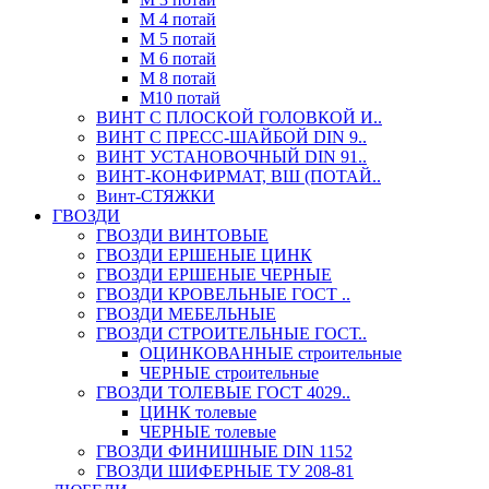
М 4 потай
М 5 потай
М 6 потай
М 8 потай
М10 потай
ВИНТ С ПЛОСКОЙ ГОЛОВКОЙ И..
ВИНТ С ПРЕСС-ШАЙБОЙ DIN 9..
ВИНТ УСТАНОВОЧНЫЙ DIN 91..
ВИНТ-КОНФИРМАТ, ВШ (ПОТАЙ..
Винт-СТЯЖКИ
ГВОЗДИ
ГВОЗДИ ВИНТОВЫЕ
ГВОЗДИ ЕРШЕНЫЕ ЦИНК
ГВОЗДИ ЕРШЕНЫЕ ЧЕРНЫЕ
ГВОЗДИ КРОВЕЛЬНЫЕ ГОСТ ..
ГВОЗДИ МЕБЕЛЬНЫЕ
ГВОЗДИ СТРОИТЕЛЬНЫЕ ГОСТ..
ОЦИНКОВАННЫЕ строительные
ЧЕРНЫЕ строительные
ГВОЗДИ ТОЛЕВЫЕ ГОСТ 4029..
ЦИНК толевые
ЧЕРНЫЕ толевые
ГВОЗДИ ФИНИШНЫЕ DIN 1152
ГВОЗДИ ШИФЕРНЫЕ ТУ 208-81