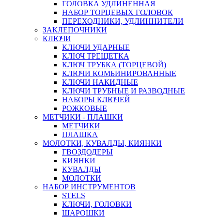
ГОЛОВКА УДЛИНЕННАЯ
НАБОР ТОРЦЕВЫХ ГОЛОВОК
ПЕРЕХОДНИКИ, УДЛИННИТЕЛИ
ЗАКЛЕПОЧНИКИ
КЛЮЧИ
КЛЮЧИ УДАРНЫЕ
КЛЮЧ ТРЕЩЕТКА
КЛЮЧ ТРУБКА (ТОРЦЕВОЙ)
КЛЮЧИ КОМБИНИРОВАННЫЕ
КЛЮЧИ НАКИДНЫЕ
КЛЮЧИ ТРУБНЫЕ И РАЗВОДНЫЕ
НАБОРЫ КЛЮЧЕЙ
РОЖКОВЫЕ
МЕТЧИКИ - ПЛАШКИ
МЕТЧИКИ
ПЛАШКА
МОЛОТКИ, КУВАЛДЫ, КИЯНКИ
ГВОЗДОДЕРЫ
КИЯНКИ
КУВАЛДЫ
МОЛОТКИ
НАБОР ИНСТРУМЕНТОВ
STELS
КЛЮЧИ, ГОЛОВКИ
ШАРОШКИ