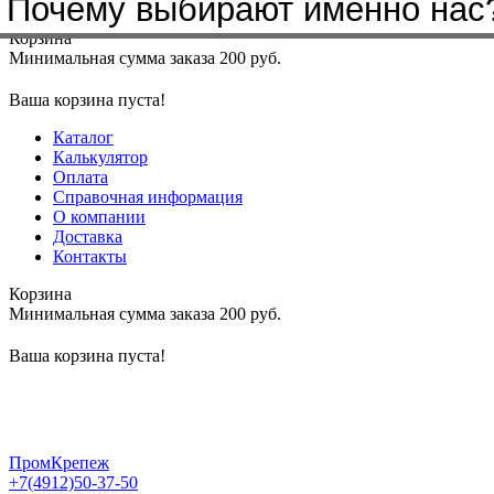
Почему выбирают именно нас
Меню
+7(4912)50-37-50
sbit@krep62.ru
Корзина
Минимальная сумма заказа 200 руб.
Ваша корзина пуста!
Каталог
Калькулятор
Оплата
Справочная информация
О компании
Доставка
Контакты
Корзина
Минимальная сумма заказа 200 руб.
Ваша корзина пуста!
ПромКрепеж
+7(4912)50-37-50