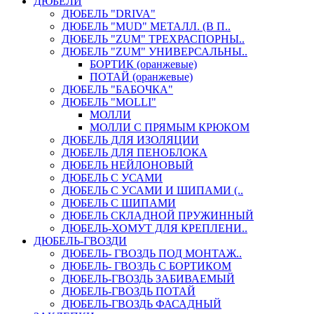
ДЮБЕЛИ
ДЮБЕЛЬ "DRIVA"
ДЮБЕЛЬ "MUD" МЕТАЛЛ. (В П..
ДЮБЕЛЬ "ZUM" ТРЕХРАСПОРНЫ..
ДЮБЕЛЬ "ZUM" УНИВЕРСАЛЬНЫ..
БОРТИК (оранжевые)
ПОТАЙ (оранжевые)
ДЮБЕЛЬ "БАБОЧКА"
ДЮБЕЛЬ "МOLLI"
МОЛЛИ
МОЛЛИ С ПРЯМЫМ КРЮКОМ
ДЮБЕЛЬ ДЛЯ ИЗОЛЯЦИИ
ДЮБЕЛЬ ДЛЯ ПЕНОБЛОКА
ДЮБЕЛЬ НЕЙЛОНОВЫЙ
ДЮБЕЛЬ С УСАМИ
ДЮБЕЛЬ С УСАМИ И ШИПАМИ (..
ДЮБЕЛЬ С ШИПАМИ
ДЮБЕЛЬ СКЛАДНОЙ ПРУЖИННЫЙ
ДЮБЕЛЬ-ХОМУТ ДЛЯ КРЕПЛЕНИ..
ДЮБЕЛЬ-ГВОЗДИ
ДЮБЕЛЬ- ГВОЗДЬ ПОД МОНТАЖ..
ДЮБЕЛЬ- ГВОЗДЬ С БОРТИКОМ
ДЮБЕЛЬ-ГВОЗДЬ ЗАБИВАЕМЫЙ
ДЮБЕЛЬ-ГВОЗДЬ ПОТАЙ
ДЮБЕЛЬ-ГВОЗДЬ ФАСАДНЫЙ