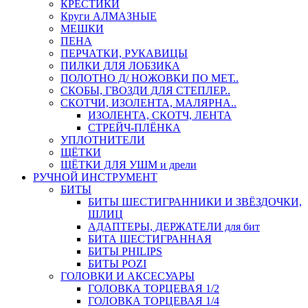
КРЕСТИКИ
Круги АЛМАЗНЫЕ
МЕШКИ
ПЕНА
ПЕРЧАТКИ, РУКАВИЦЫ
ПИЛКИ ДЛЯ ЛОБЗИКА
ПОЛОТНО Д/ НОЖОВКИ ПО МЕТ..
СКОБЫ, ГВОЗДИ ДЛЯ СТЕПЛЕР..
СКОТЧИ, ИЗОЛЕНТА, МАЛЯРНА..
ИЗОЛЕНТА, СКОТЧ, ЛЕНТА
СТРЕЙЧ-ПЛЁНКА
УПЛОТНИТЕЛИ
ЩЁТКИ
ЩЁТКИ ДЛЯ УШМ и дрели
РУЧНОЙ ИНСТРУМЕНТ
БИТЫ
БИТЫ ШЕСТИГРАННИКИ И ЗВЁЗДОЧКИ,
ШЛИЦ
АДАПТЕРЫ, ДЕРЖАТЕЛИ для бит
БИТА ШЕСТИГРАННАЯ
БИТЫ PHILIPS
БИТЫ POZI
ГОЛОВКИ И АКСЕСУАРЫ
ГОЛОВКА ТОРЦЕВАЯ 1/2
ГОЛОВКА ТОРЦЕВАЯ 1/4