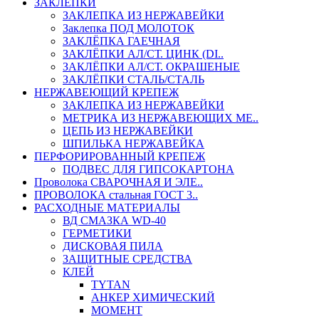
ЗАКЛЕПКИ
ЗАКЛЕПКА ИЗ НЕРЖАВЕЙКИ
Заклепка ПОД МОЛОТОК
ЗАКЛЁПКА ГАЕЧНАЯ
ЗАКЛЁПКИ АЛ/СТ. ЦИНК (DI..
ЗАКЛЁПКИ АЛ/СТ. ОКРАШЕНЫЕ
ЗАКЛЁПКИ СТАЛЬ/СТАЛЬ
НЕРЖАВЕЮЩИЙ КРЕПЕЖ
ЗАКЛЕПКА ИЗ НЕРЖАВЕЙКИ
МЕТРИКА ИЗ НЕРЖАВЕЮЩИХ МЕ..
ЦЕПЬ ИЗ НЕРЖАВЕЙКИ
ШПИЛЬКА НЕРЖАВЕЙКА
ПЕРФОРИРОВАННЫЙ КРЕПЕЖ
ПОДВЕС ДЛЯ ГИПСОКАРТОНА
Проволока СВАРОЧНАЯ И ЭЛЕ..
ПРОВОЛОКА стальная ГОСТ 3..
РАСХОДНЫЕ МАТЕРИАЛЫ
ВД СМАЗКА WD-40
ГЕРМЕТИКИ
ДИСКОВАЯ ПИЛА
ЗАЩИТНЫЕ СРЕДСТВА
КЛЕЙ
TYTAN
АНКЕР ХИМИЧЕСКИЙ
МОМЕНТ