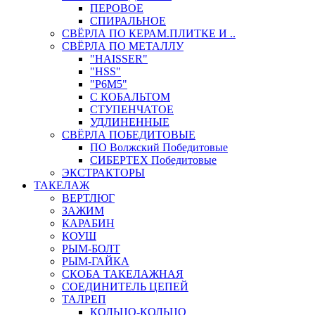
ПЕРОВОЕ
СПИРАЛЬНОЕ
СВЁРЛА ПО КЕРАМ.ПЛИТКЕ И ..
СВЁРЛА ПО МЕТАЛЛУ
"HAISSER"
"HSS"
"Р6М5"
С КОБАЛЬТОМ
СТУПЕНЧАТОЕ
УДЛИНЕННЫЕ
СВЁРЛА ПОБЕДИТОВЫЕ
ПО Волжский Победитовые
СИБЕРТЕХ Победитовые
ЭКСТРАКТОРЫ
ТАКЕЛАЖ
ВЕРТЛЮГ
ЗАЖИМ
КАРАБИН
КОУШ
РЫМ-БОЛТ
РЫМ-ГАЙКА
СКОБА ТАКЕЛАЖНАЯ
СОЕДИНИТЕЛЬ ЦЕПЕЙ
ТАЛРЕП
КОЛЬЦО-КОЛЬЦО