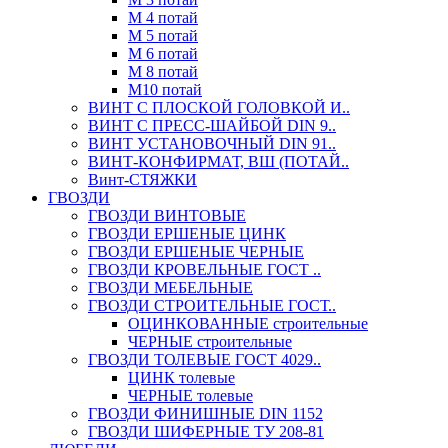
М 4 потай
М 5 потай
М 6 потай
М 8 потай
М10 потай
ВИНТ С ПЛОСКОЙ ГОЛОВКОЙ И..
ВИНТ С ПРЕСС-ШАЙБОЙ DIN 9..
ВИНТ УСТАНОВОЧНЫЙ DIN 91..
ВИНТ-КОНФИРМАТ, ВШ (ПОТАЙ..
Винт-СТЯЖКИ
ГВОЗДИ
ГВОЗДИ ВИНТОВЫЕ
ГВОЗДИ ЕРШЕНЫЕ ЦИНК
ГВОЗДИ ЕРШЕНЫЕ ЧЕРНЫЕ
ГВОЗДИ КРОВЕЛЬНЫЕ ГОСТ ..
ГВОЗДИ МЕБЕЛЬНЫЕ
ГВОЗДИ СТРОИТЕЛЬНЫЕ ГОСТ..
ОЦИНКОВАННЫЕ строительные
ЧЕРНЫЕ строительные
ГВОЗДИ ТОЛЕВЫЕ ГОСТ 4029..
ЦИНК толевые
ЧЕРНЫЕ толевые
ГВОЗДИ ФИНИШНЫЕ DIN 1152
ГВОЗДИ ШИФЕРНЫЕ ТУ 208-81