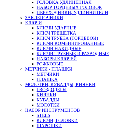
ГОЛОВКА УДЛИНЕННАЯ
НАБОР ТОРЦЕВЫХ ГОЛОВОК
ПЕРЕХОДНИКИ, УДЛИННИТЕЛИ
ЗАКЛЕПОЧНИКИ
КЛЮЧИ
КЛЮЧИ УДАРНЫЕ
КЛЮЧ ТРЕЩЕТКА
КЛЮЧ ТРУБКА (ТОРЦЕВОЙ)
КЛЮЧИ КОМБИНИРОВАННЫЕ
КЛЮЧИ НАКИДНЫЕ
КЛЮЧИ ТРУБНЫЕ И РАЗВОДНЫЕ
НАБОРЫ КЛЮЧЕЙ
РОЖКОВЫЕ
МЕТЧИКИ - ПЛАШКИ
МЕТЧИКИ
ПЛАШКА
МОЛОТКИ, КУВАЛДЫ, КИЯНКИ
ГВОЗДОДЕРЫ
КИЯНКИ
КУВАЛДЫ
МОЛОТКИ
НАБОР ИНСТРУМЕНТОВ
STELS
КЛЮЧИ, ГОЛОВКИ
ШАРОШКИ