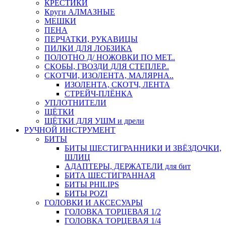
КРЕСТИКИ
Круги АЛМАЗНЫЕ
МЕШКИ
ПЕНА
ПЕРЧАТКИ, РУКАВИЦЫ
ПИЛКИ ДЛЯ ЛОБЗИКА
ПОЛОТНО Д/ НОЖОВКИ ПО МЕТ..
СКОБЫ, ГВОЗДИ ДЛЯ СТЕПЛЕР..
СКОТЧИ, ИЗОЛЕНТА, МАЛЯРНА..
ИЗОЛЕНТА, СКОТЧ, ЛЕНТА
СТРЕЙЧ-ПЛЁНКА
УПЛОТНИТЕЛИ
ЩЁТКИ
ЩЁТКИ ДЛЯ УШМ и дрели
РУЧНОЙ ИНСТРУМЕНТ
БИТЫ
БИТЫ ШЕСТИГРАННИКИ И ЗВЁЗДОЧКИ,
ШЛИЦ
АДАПТЕРЫ, ДЕРЖАТЕЛИ для бит
БИТА ШЕСТИГРАННАЯ
БИТЫ PHILIPS
БИТЫ POZI
ГОЛОВКИ И АКСЕСУАРЫ
ГОЛОВКА ТОРЦЕВАЯ 1/2
ГОЛОВКА ТОРЦЕВАЯ 1/4