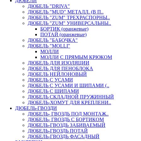
ДЮБЕЛИ
ДЮБЕЛЬ "DRIVA"
ДЮБЕЛЬ "MUD" МЕТАЛЛ. (В П..
ДЮБЕЛЬ "ZUM" ТРЕХРАСПОРНЫ..
ДЮБЕЛЬ "ZUM" УНИВЕРСАЛЬНЫ..
БОРТИК (оранжевые)
ПОТАЙ (оранжевые)
ДЮБЕЛЬ "БАБОЧКА"
ДЮБЕЛЬ "МOLLI"
МОЛЛИ
МОЛЛИ С ПРЯМЫМ КРЮКОМ
ДЮБЕЛЬ ДЛЯ ИЗОЛЯЦИИ
ДЮБЕЛЬ ДЛЯ ПЕНОБЛОКА
ДЮБЕЛЬ НЕЙЛОНОВЫЙ
ДЮБЕЛЬ С УСАМИ
ДЮБЕЛЬ С УСАМИ И ШИПАМИ (..
ДЮБЕЛЬ С ШИПАМИ
ДЮБЕЛЬ СКЛАДНОЙ ПРУЖИННЫЙ
ДЮБЕЛЬ-ХОМУТ ДЛЯ КРЕПЛЕНИ..
ДЮБЕЛЬ-ГВОЗДИ
ДЮБЕЛЬ- ГВОЗДЬ ПОД МОНТАЖ..
ДЮБЕЛЬ- ГВОЗДЬ С БОРТИКОМ
ДЮБЕЛЬ-ГВОЗДЬ ЗАБИВАЕМЫЙ
ДЮБЕЛЬ-ГВОЗДЬ ПОТАЙ
ДЮБЕЛЬ-ГВОЗДЬ ФАСАДНЫЙ