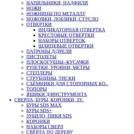
НАПИЛЬНИКИ, НАДФИЛИ
НОЖИ
НОЖНИЦЫ ПО МЕТАЛЛУ
НОЖОВКИ, ЛОБЗИКИ, СТУСЛО
ОТВЕРТКИ
ИНДИКАТОРНАЯ ОТВЕРТКА
КРЕСТОВЫЕ ОТВЕРТКИ
НАБОРЫ ОТВЕРТОК
ШЛИЦЕВЫЕ ОТВЕРТКИ
ПАТРОНЫ Д/ДРЕЛИ
ПИСТОЛЕТЫ
ПЛОСКОГУБЦЫ--КУСАЧКИ
РУЛЕТКИ, УРОВНИ, МЕТРЫ
СТЕПЛЕРЫ
СТРУБЦИНЫ, ТИСКИ
СЪЁМНИКИ ДЛЯ СТОПОРНЫХ КО..
ТОПОРЫ
ЯЩИКИ Д/ИНСТРУМЕНТА
СВЕРЛА, БУРЫ, КОРОНКИ, ЗУ..
БУРЫ SDS MAX
БУРЫ SDS+
ЗУБИЛО, ПИКИ SDS
КОРОНКИ
НАБОРЫ СВЕРЛ
СВЁРЛА ПО ДЕРЕВУ