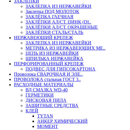
ЗАКЛЕПКИ
ЗАКЛЕПКА ИЗ НЕРЖАВЕЙКИ
Заклепка ПОД МОЛОТОК
ЗАКЛЁПКА ГАЕЧНАЯ
ЗАКЛЁПКИ АЛ/СТ. ЦИНК (DI..
ЗАКЛЁПКИ АЛ/СТ. ОКРАШЕНЫЕ
ЗАКЛЁПКИ СТАЛЬ/СТАЛЬ
НЕРЖАВЕЮЩИЙ КРЕПЕЖ
ЗАКЛЕПКА ИЗ НЕРЖАВЕЙКИ
МЕТРИКА ИЗ НЕРЖАВЕЮЩИХ МЕ..
ЦЕПЬ ИЗ НЕРЖАВЕЙКИ
ШПИЛЬКА НЕРЖАВЕЙКА
ПЕРФОРИРОВАННЫЙ КРЕПЕЖ
ПОДВЕС ДЛЯ ГИПСОКАРТОНА
Проволока СВАРОЧНАЯ И ЭЛЕ..
ПРОВОЛОКА стальная ГОСТ 3..
РАСХОДНЫЕ МАТЕРИАЛЫ
ВД СМАЗКА WD-40
ГЕРМЕТИКИ
ДИСКОВАЯ ПИЛА
ЗАЩИТНЫЕ СРЕДСТВА
КЛЕЙ
TYTAN
АНКЕР ХИМИЧЕСКИЙ
МОМЕНТ