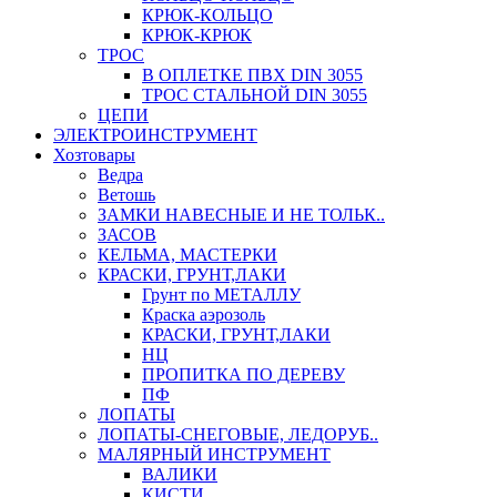
КРЮК-КОЛЬЦО
КРЮК-КРЮК
ТРОС
В ОПЛЕТКЕ ПВХ DIN 3055
ТРОС СТАЛЬНОЙ DIN 3055
ЦЕПИ
ЭЛЕКТРОИНСТРУМЕНТ
Хозтовары
Ведра
Ветошь
ЗАМКИ НАВЕСНЫЕ И НЕ ТОЛЬК..
ЗАСОВ
КЕЛЬМА, МАСТЕРКИ
КРАСКИ, ГРУНТ,ЛАКИ
Грунт по МЕТАЛЛУ
Краска аэрозоль
КРАСКИ, ГРУНТ,ЛАКИ
НЦ
ПРОПИТКА ПО ДЕРЕВУ
ПФ
ЛОПАТЫ
ЛОПАТЫ-СНЕГОВЫЕ, ЛЕДОРУБ..
МАЛЯРНЫЙ ИНСТРУМЕНТ
ВАЛИКИ
КИСТИ