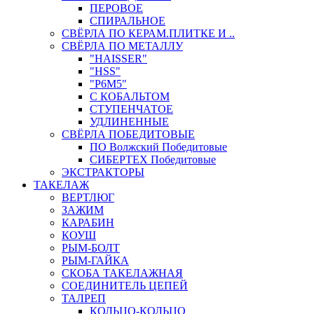
ПЕРОВОЕ
СПИРАЛЬНОЕ
СВЁРЛА ПО КЕРАМ.ПЛИТКЕ И ..
СВЁРЛА ПО МЕТАЛЛУ
"HAISSER"
"HSS"
"Р6М5"
С КОБАЛЬТОМ
СТУПЕНЧАТОЕ
УДЛИНЕННЫЕ
СВЁРЛА ПОБЕДИТОВЫЕ
ПО Волжский Победитовые
СИБЕРТЕХ Победитовые
ЭКСТРАКТОРЫ
ТАКЕЛАЖ
ВЕРТЛЮГ
ЗАЖИМ
КАРАБИН
КОУШ
РЫМ-БОЛТ
РЫМ-ГАЙКА
СКОБА ТАКЕЛАЖНАЯ
СОЕДИНИТЕЛЬ ЦЕПЕЙ
ТАЛРЕП
КОЛЬЦО-КОЛЬЦО