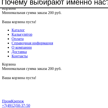
Почему выбирают именно нас
Меню
+7(4912)50-37-50
sbit@krep62.ru
Корзина
Минимальная сумма заказа 200 руб.
Ваша корзина пуста!
Каталог
Калькулятор
Оплата
Справочная информация
О компании
Доставка
Контакты
Корзина
Минимальная сумма заказа 200 руб.
Ваша корзина пуста!
ПромКрепеж
+7(4912)50-37-50