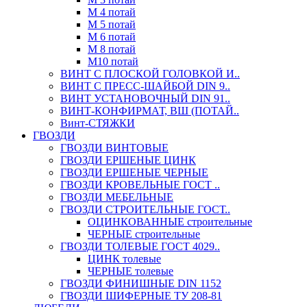
М 4 потай
М 5 потай
М 6 потай
М 8 потай
М10 потай
ВИНТ С ПЛОСКОЙ ГОЛОВКОЙ И..
ВИНТ С ПРЕСС-ШАЙБОЙ DIN 9..
ВИНТ УСТАНОВОЧНЫЙ DIN 91..
ВИНТ-КОНФИРМАТ, ВШ (ПОТАЙ..
Винт-СТЯЖКИ
ГВОЗДИ
ГВОЗДИ ВИНТОВЫЕ
ГВОЗДИ ЕРШЕНЫЕ ЦИНК
ГВОЗДИ ЕРШЕНЫЕ ЧЕРНЫЕ
ГВОЗДИ КРОВЕЛЬНЫЕ ГОСТ ..
ГВОЗДИ МЕБЕЛЬНЫЕ
ГВОЗДИ СТРОИТЕЛЬНЫЕ ГОСТ..
ОЦИНКОВАННЫЕ строительные
ЧЕРНЫЕ строительные
ГВОЗДИ ТОЛЕВЫЕ ГОСТ 4029..
ЦИНК толевые
ЧЕРНЫЕ толевые
ГВОЗДИ ФИНИШНЫЕ DIN 1152
ГВОЗДИ ШИФЕРНЫЕ ТУ 208-81