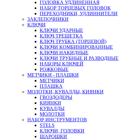
ГОЛОВКА УДЛИНЕННАЯ
НАБОР ТОРЦЕВЫХ ГОЛОВОК
ПЕРЕХОДНИКИ, УДЛИННИТЕЛИ
ЗАКЛЕПОЧНИКИ
КЛЮЧИ
КЛЮЧИ УДАРНЫЕ
КЛЮЧ ТРЕЩЕТКА
КЛЮЧ ТРУБКА (ТОРЦЕВОЙ)
КЛЮЧИ КОМБИНИРОВАННЫЕ
КЛЮЧИ НАКИДНЫЕ
КЛЮЧИ ТРУБНЫЕ И РАЗВОДНЫЕ
НАБОРЫ КЛЮЧЕЙ
РОЖКОВЫЕ
МЕТЧИКИ - ПЛАШКИ
МЕТЧИКИ
ПЛАШКА
МОЛОТКИ, КУВАЛДЫ, КИЯНКИ
ГВОЗДОДЕРЫ
КИЯНКИ
КУВАЛДЫ
МОЛОТКИ
НАБОР ИНСТРУМЕНТОВ
STELS
КЛЮЧИ, ГОЛОВКИ
ШАРОШКИ