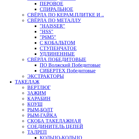
ПЕРОВОЕ
СПИРАЛЬНОЕ
СВЁРЛА ПО КЕРАМ.ПЛИТКЕ И ..
СВЁРЛА ПО МЕТАЛЛУ
"HAISSER"
"HSS"
"Р6М5"
С КОБАЛЬТОМ
СТУПЕНЧАТОЕ
УДЛИНЕННЫЕ
СВЁРЛА ПОБЕДИТОВЫЕ
ПО Волжский Победитовые
СИБЕРТЕХ Победитовые
ЭКСТРАКТОРЫ
ТАКЕЛАЖ
ВЕРТЛЮГ
ЗАЖИМ
КАРАБИН
КОУШ
РЫМ-БОЛТ
РЫМ-ГАЙКА
СКОБА ТАКЕЛАЖНАЯ
СОЕДИНИТЕЛЬ ЦЕПЕЙ
ТАЛРЕП
КОЛЬЦО-КОЛЬЦО