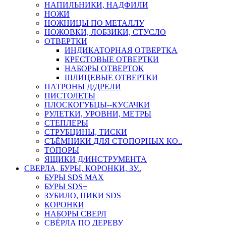
НАПИЛЬНИКИ, НАДФИЛИ
НОЖИ
НОЖНИЦЫ ПО МЕТАЛЛУ
НОЖОВКИ, ЛОБЗИКИ, СТУСЛО
ОТВЕРТКИ
ИНДИКАТОРНАЯ ОТВЕРТКА
КРЕСТОВЫЕ ОТВЕРТКИ
НАБОРЫ ОТВЕРТОК
ШЛИЦЕВЫЕ ОТВЕРТКИ
ПАТРОНЫ Д/ДРЕЛИ
ПИСТОЛЕТЫ
ПЛОСКОГУБЦЫ--КУСАЧКИ
РУЛЕТКИ, УРОВНИ, МЕТРЫ
СТЕПЛЕРЫ
СТРУБЦИНЫ, ТИСКИ
СЪЁМНИКИ ДЛЯ СТОПОРНЫХ КО..
ТОПОРЫ
ЯЩИКИ Д/ИНСТРУМЕНТА
СВЕРЛА, БУРЫ, КОРОНКИ, ЗУ..
БУРЫ SDS MAX
БУРЫ SDS+
ЗУБИЛО, ПИКИ SDS
КОРОНКИ
НАБОРЫ СВЕРЛ
СВЁРЛА ПО ДЕРЕВУ