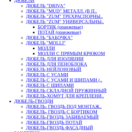
ДЮБЕЛИ
ДЮБЕЛЬ "DRIVA"
ДЮБЕЛЬ "MUD" МЕТАЛЛ. (В П..
ДЮБЕЛЬ "ZUM" ТРЕХРАСПОРНЫ..
ДЮБЕЛЬ "ZUM" УНИВЕРСАЛЬНЫ..
БОРТИК (оранжевые)
ПОТАЙ (оранжевые)
ДЮБЕЛЬ "БАБОЧКА"
ДЮБЕЛЬ "МOLLI"
МОЛЛИ
МОЛЛИ С ПРЯМЫМ КРЮКОМ
ДЮБЕЛЬ ДЛЯ ИЗОЛЯЦИИ
ДЮБЕЛЬ ДЛЯ ПЕНОБЛОКА
ДЮБЕЛЬ НЕЙЛОНОВЫЙ
ДЮБЕЛЬ С УСАМИ
ДЮБЕЛЬ С УСАМИ И ШИПАМИ (..
ДЮБЕЛЬ С ШИПАМИ
ДЮБЕЛЬ СКЛАДНОЙ ПРУЖИННЫЙ
ДЮБЕЛЬ-ХОМУТ ДЛЯ КРЕПЛЕНИ..
ДЮБЕЛЬ-ГВОЗДИ
ДЮБЕЛЬ- ГВОЗДЬ ПОД МОНТАЖ..
ДЮБЕЛЬ- ГВОЗДЬ С БОРТИКОМ
ДЮБЕЛЬ-ГВОЗДЬ ЗАБИВАЕМЫЙ
ДЮБЕЛЬ-ГВОЗДЬ ПОТАЙ
ДЮБЕЛЬ-ГВОЗДЬ ФАСАДНЫЙ