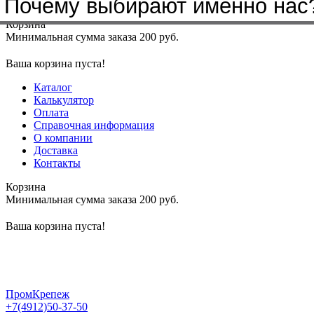
Почему выбирают именно нас
Меню
+7(4912)50-37-50
sbit@krep62.ru
Корзина
Минимальная сумма заказа 200 руб.
Ваша корзина пуста!
Каталог
Калькулятор
Оплата
Справочная информация
О компании
Доставка
Контакты
Корзина
Минимальная сумма заказа 200 руб.
Ваша корзина пуста!
ПромКрепеж
+7(4912)50-37-50