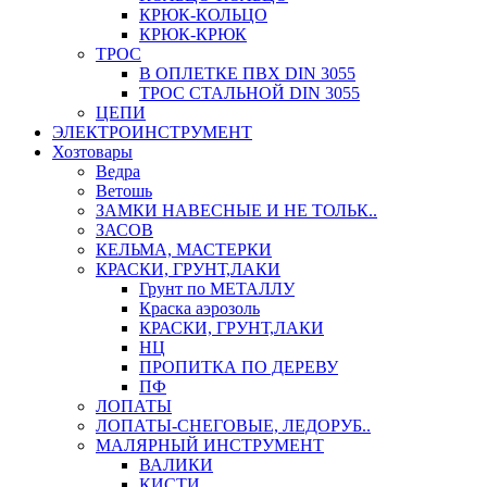
КРЮК-КОЛЬЦО
КРЮК-КРЮК
ТРОС
В ОПЛЕТКЕ ПВХ DIN 3055
ТРОС СТАЛЬНОЙ DIN 3055
ЦЕПИ
ЭЛЕКТРОИНСТРУМЕНТ
Хозтовары
Ведра
Ветошь
ЗАМКИ НАВЕСНЫЕ И НЕ ТОЛЬК..
ЗАСОВ
КЕЛЬМА, МАСТЕРКИ
КРАСКИ, ГРУНТ,ЛАКИ
Грунт по МЕТАЛЛУ
Краска аэрозоль
КРАСКИ, ГРУНТ,ЛАКИ
НЦ
ПРОПИТКА ПО ДЕРЕВУ
ПФ
ЛОПАТЫ
ЛОПАТЫ-СНЕГОВЫЕ, ЛЕДОРУБ..
МАЛЯРНЫЙ ИНСТРУМЕНТ
ВАЛИКИ
КИСТИ