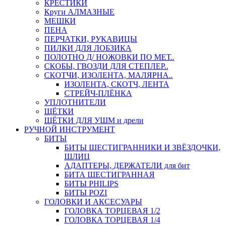
КРЕСТИКИ
Круги АЛМАЗНЫЕ
МЕШКИ
ПЕНА
ПЕРЧАТКИ, РУКАВИЦЫ
ПИЛКИ ДЛЯ ЛОБЗИКА
ПОЛОТНО Д/ НОЖОВКИ ПО МЕТ..
СКОБЫ, ГВОЗДИ ДЛЯ СТЕПЛЕР..
СКОТЧИ, ИЗОЛЕНТА, МАЛЯРНА..
ИЗОЛЕНТА, СКОТЧ, ЛЕНТА
СТРЕЙЧ-ПЛЁНКА
УПЛОТНИТЕЛИ
ЩЁТКИ
ЩЁТКИ ДЛЯ УШМ и дрели
РУЧНОЙ ИНСТРУМЕНТ
БИТЫ
БИТЫ ШЕСТИГРАННИКИ И ЗВЁЗДОЧКИ,
ШЛИЦ
АДАПТЕРЫ, ДЕРЖАТЕЛИ для бит
БИТА ШЕСТИГРАННАЯ
БИТЫ PHILIPS
БИТЫ POZI
ГОЛОВКИ И АКСЕСУАРЫ
ГОЛОВКА ТОРЦЕВАЯ 1/2
ГОЛОВКА ТОРЦЕВАЯ 1/4