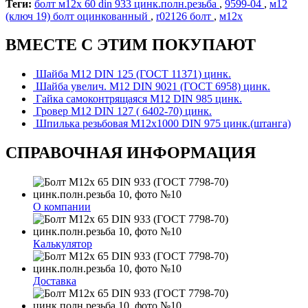
Теги:
болт м12х 60 din 933 цинк.полн.резьба
,
9599-04
,
м12
(ключ 19) болт оцинкованный
,
r02126 болт
,
м12х
ВМЕСТЕ С ЭТИМ ПОКУПАЮТ
Шайба М12 DIN 125 (ГОСТ 11371) цинк.
Шайба увелич. М12 DIN 9021 (ГОСТ 6958) цинк.
Гайка самоконтрящаяся М12 DIN 985 цинк.
Гровер М12 DIN 127 ( 6402-70) цинк.
Шпилька резьбовая М12х1000 DIN 975 цинк.(штанга)
СПРАВОЧНАЯ ИНФОРМАЦИЯ
О компании
Калькулятор
Доставка