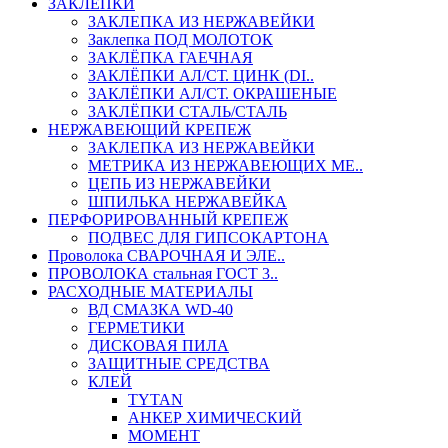
ЗАКЛЕПКИ
ЗАКЛЕПКА ИЗ НЕРЖАВЕЙКИ
Заклепка ПОД МОЛОТОК
ЗАКЛЁПКА ГАЕЧНАЯ
ЗАКЛЁПКИ АЛ/СТ. ЦИНК (DI..
ЗАКЛЁПКИ АЛ/СТ. ОКРАШЕНЫЕ
ЗАКЛЁПКИ СТАЛЬ/СТАЛЬ
НЕРЖАВЕЮЩИЙ КРЕПЕЖ
ЗАКЛЕПКА ИЗ НЕРЖАВЕЙКИ
МЕТРИКА ИЗ НЕРЖАВЕЮЩИХ МЕ..
ЦЕПЬ ИЗ НЕРЖАВЕЙКИ
ШПИЛЬКА НЕРЖАВЕЙКА
ПЕРФОРИРОВАННЫЙ КРЕПЕЖ
ПОДВЕС ДЛЯ ГИПСОКАРТОНА
Проволока СВАРОЧНАЯ И ЭЛЕ..
ПРОВОЛОКА стальная ГОСТ 3..
РАСХОДНЫЕ МАТЕРИАЛЫ
ВД СМАЗКА WD-40
ГЕРМЕТИКИ
ДИСКОВАЯ ПИЛА
ЗАЩИТНЫЕ СРЕДСТВА
КЛЕЙ
TYTAN
АНКЕР ХИМИЧЕСКИЙ
МОМЕНТ